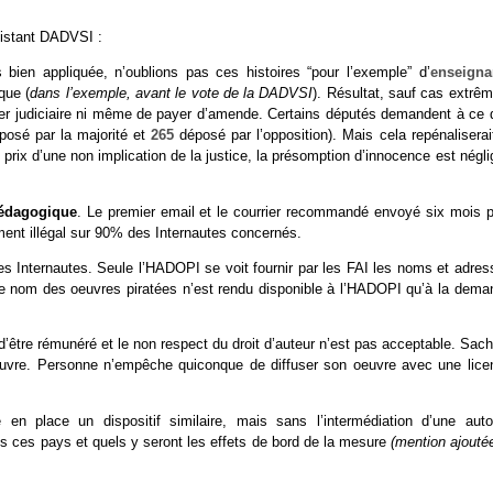
existant DADVSI :
ien appliquée, n’oublions pas ces histoires “pour l’exemple” d’
enseigna
que (
dans l’exemple, avant le vote de la DADVSI
). Résultat, sauf cas extrê
sier judiciaire ni même de payer d’amende. Certains députés demandent à ce 
osé par la majorité et
265
déposé par l’opposition). Mais cela repénaliserai
ix d’une non implication de la justice, la présomption d’innocence est négli
pédagogique
. Le premier email et le courrier recommandé envoyé six mois p
ement illégal sur 90% des Internautes concernés.
es Internautes. Seule l’HADOPI se voit fournir par les FAI les noms et adres
 Le nom des oeuvres piratées n’est rendu disponible à l’HADOPI qu’à la dema
it d’être rémunéré et le non respect du droit d’auteur n’est pas acceptable. Sac
 oeuvre. Personne n’empêche quiconque de diffuser son oeuvre avec une lice
en place un dispositif similaire, mais sans l’intermédiation d’une autor
 ces pays et quels y seront les effets de bord de la mesure
(mention ajouté