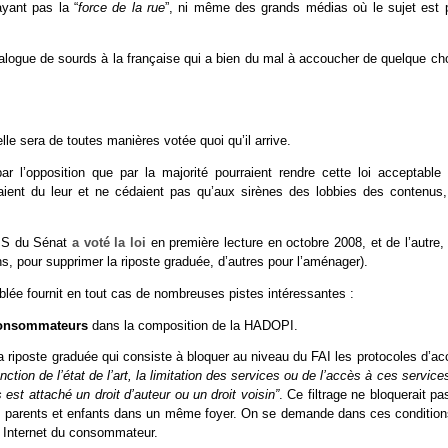
yant pas la “
force de la rue
”, ni même des grands médias où le sujet est 
logue de sourds à la française qui a bien du mal à accoucher de quelque ch
lle sera de toutes manières votée quoi qu’il arrive.
’opposition que par la majorité pourraient rendre cette loi acceptable 
ient du leur et ne cédaient pas qu’aux sirènes des lobbies des contenus, 
e PS du Sénat
a voté la loi
en première lecture en octobre 2008, et de l’autre,
 pour supprimer la riposte graduée, d’autres pour l’aménager).
ée fournit en tout cas de nombreuses pistes intéressantes :
 consommateurs
dans la composition de la HADOPI.
a riposte graduée qui consiste à bloquer au niveau du FAI les protocoles d’a
ction de l’état de l’art, la limitation des services ou de l’accès à ces service
est attaché un droit d’auteur ou un droit voisin”
. Ce filtrage ne bloquerait pa
tre parents et enfants dans un même foyer. On se demande dans ces condition
on Internet du consommateur.