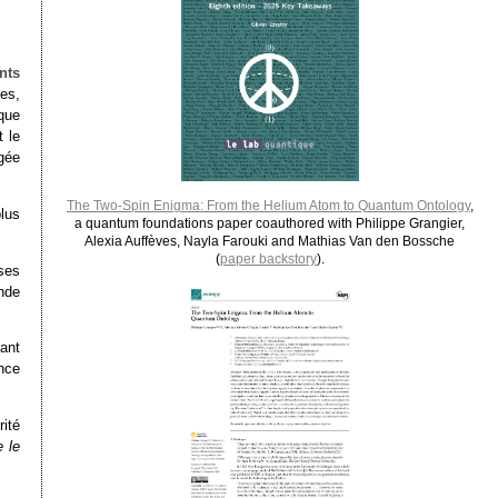
nts
mes,
que
t le
gée
The Two-Spin Enigma: From the Helium Atom to Quantum Ontology
,
lus
a quantum foundations paper coauthored with Philippe Grangier,
Alexia Auffèves, Nayla Farouki and Mathias Van den Bossche
(
paper backstory
).
ses
nde
hant
nce
ité
e le