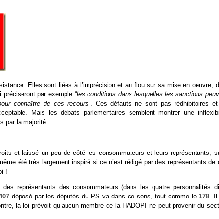
stance. Elles sont liées à l’imprécision et au flou sur sa mise en oeuvre, d
ui préciseront par exemple “
les conditions dans lesquelles les sanctions peuv
 pour connaître de ces recours
”.
Ces défauts ne sont pas rédhibitoires et
cceptable. Mais les débats parlementaires semblent montrer une inflexibil
 par la majorité.
droits et laissé un peu de côté les consommateurs et leurs représentants, s
t même été très largement inspiré si ce n’est rédigé par des représentants de
i !
re des représentants des consommateurs (dans les quatre personnalités di
407
déposé par les députés du PS va dans ce sens, tout comme le
178
. Il
ntre, la loi prévoit qu’aucun membre de la HADOPI ne peut provenir du sect