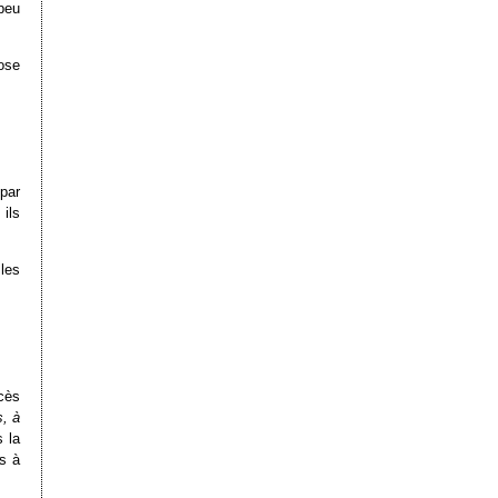
peu
ose
par
ils
 les
ccès
s, à
s la
s à