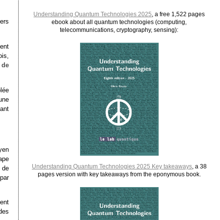
Understanding Quantum Technologies 2025
, a free 1,522 pages
vers
ebook about all quantum technologies (computing,
telecommunications, cryptography, sensing):
ment
ois,
 de
lée
une
ant
yen
tape
Understanding Quantum Technologies 2025 Key takeaways
, a 38
s de
pages version with key takeaways from the eponymous book.
 par
ent
des