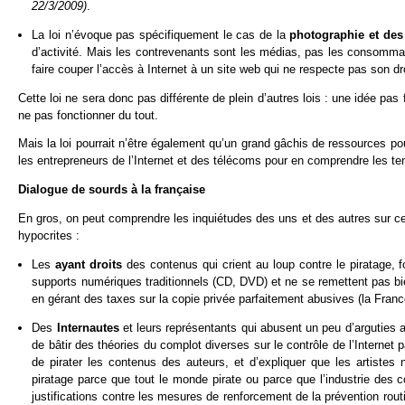
22/3/2009)
.
La loi n’évoque pas spécifiquement le cas de la
photographie et des
d’activité. Mais les contrevenants sont les médias, pas les consomma
faire couper l’accès à Internet à un site web qui ne respecte pas son dro
Cette loi ne sera donc pas différente de plein d’autres lois : une idée p
ne pas fonctionner du tout.
Mais la loi pourrait n’être également qu’un grand gâchis de ressources po
les entrepreneurs de l’Internet et des télécoms pour en comprendre les tena
Dialogue de sourds à la française
En gros, on peut comprendre les inquiétudes des uns et des autres sur cet
hypocrites :
Les
ayant droits
des contenus qui crient au loup contre le piratage, 
supports numériques traditionnels (CD, DVD) et ne se remettent pas bie
en gérant des taxes sur la copie privée parfaitement abusives (la Fra
Des
Internautes
et leurs représentants qui abusent un peu d’arguties a
de bâtir des théories du complot diverses sur le contrôle de l’Internet p
de pirater les contenus des auteurs, et d’expliquer que les artistes 
piratage parce que tout le monde pirate ou parce que l’industrie des 
justifications contre les mesures de renforcement de la prévention routi