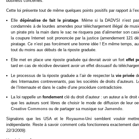
business concernés.
Cette loi présente tout de même quelques points positifs par rapport à l’
Elle
dépénalise de fait le piratage
. Même si la DADVSI n’est pas b
condamnés à de lourdes amendes pour téléchargement illégal de musi
un pirate pris la main dans le sac ne risquera pas d’alimenter son ca
la coupure Internet soit prononcée par la justice (amendement
121
dép
piratage. Ce n’est pas forcément une bonne idée ! En même temps, au pr
tout du moins aux débuts de la riposte graduée.
Elle met en place une riposte graduée qui devrait avoir un fort
effet 
tard en cas de récidive devraient avoir un effet dissuasif du télécharg
Le processus de la riposte graduée a l’air de respecter la
vie privée
d
des Internautes contrevenants, pas les sociétés de droits d’auteurs.
de l’Internaute et dans le cadre d’une procédure contradictoire.
La loi rappelle un
fondement
clé du droit d’auteur : un auteur a le dro
que les auteurs sont libres de choisir le mode de diffusion de leur
Creative Commons
ou de partager sa musique sur
Jamendo
.
Signalons que les USA et le
Royaume-Uni
semblent vouloir mettre 
indépendante. Reste à savoir comment cela fonctionnera exactement dans
22/3/2009)
.