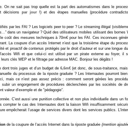
e. On ne sait pas trop quelle est la part des automatismes dans le proces
et décisions
par jour
!) et des étapes manuelles (procédure contradictoi
iés par les FAI ? Les logiciels peer to peer ? Le streaming illégal (visiblem
…” dans un navigateur ? Quid des utilisateurs mobiles utilisant des bornes W
ffre le coût des mesures techniques à 70m€ pour les FAI. Ces inconnues génèr
nt. La coupure d’un accès Internet n’est que la troisième étape du proces
pété et proactif de contenus protégés par le droit d’auteur et sur une longue d
accès Wifi et que celui-ci est utilisé par un pirate externe au foyer, il s
e leurs clés WEP et le filtrage par adresse MAC. Bonjour les dégâts !
 dont trois juges et d’un budget de
6,6m€
(et donc, de sous-traitance, mais
manuelle du processus de la riposte graduée ? Les Internautes pourront bien
ci
, mais ce n’est pas assez précis : comment seront gérées les procédu
e subir un engorgement de procédures déclenchées par les sociétés de dro
nt valeur d’exemple et de "pédagogie”.
onnée. C’est aussi une punition collective et non plus individuelle dans un f
 compter le cas des Internautes dont la liaison Wifi insuffisamment sécuri
pure empêcherait l’usage de services divers dont les services publics. L’Inte
tion
de la coupure de l’accès Internet dans la riposte graduée
(mention ajouté