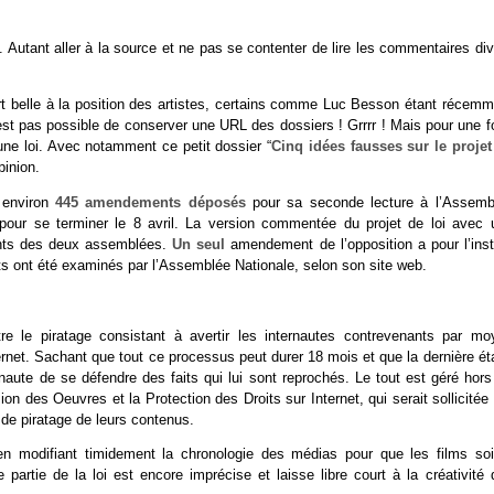
i. Autant aller à la source et ne pas se contenter de lire les commentaires di
 part belle à la position des artistes, certains comme Luc Besson étant récem
est pas possible de conserver une URL des dossiers ! Grrrr ! Mais pour une f
ne loi. Avec notamment ce petit dossier “
Cinq idées fausses sur le projet
pinion.
 environ
445 amendements déposés
pour sa seconde lecture à l’Assemb
pour se terminer le 8 avril. La version commentée du projet de loi avec 
nts des deux assemblées.
Un seul
amendement de l’opposition a pour l’inst
 ont été examinés par l’Assemblée Nationale, selon son site web.
e le piratage consistant à avertir les internautes contrevenants par mo
ernet. Sachant que tout ce processus peut durer 18 mois et que la dernière é
rnaute de se défendre des faits qui lui sont reprochés. Le tout est géré hor
ion des Oeuvres et la Protection des Droits sur Internet, qui serait sollicitée
 de piratage de leurs contenus.
, en modifiant timidement la chronologie des médias pour que les films soi
partie de la loi est encore imprécise et laisse libre court à la créativité 