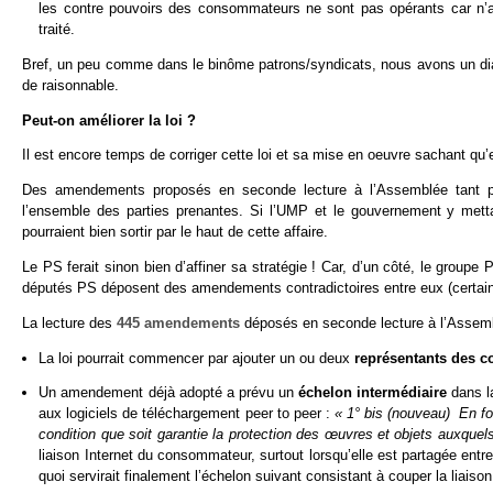
les contre pouvoirs des consommateurs ne sont pas opérants car n’a
traité.
Bref, un peu comme dans le binôme patrons/syndicats, nous avons un dia
de raisonnable.
Peut-on améliorer la loi ?
Il est encore temps de corriger cette loi et sa mise en oeuvre sachant qu’e
Des amendements proposés en seconde lecture à l’Assemblée tant par l
l’ensemble des parties prenantes. Si l’UMP et le gouvernement y metta
pourraient bien sortir par le haut de cette affaire.
Le PS ferait sinon bien d’affiner sa stratégie ! Car, d’un côté, le group
députés PS déposent des amendements contradictoires entre eux (certains,
La lecture des
445 amendements
déposés en seconde lecture à l’Assembl
La loi pourrait commencer par ajouter un ou deux
représentants des
Un amendement déjà adopté a prévu un
échelon intermédiaire
dans l
aux logiciels de téléchargement peer to peer :
« 1° bis (nouveau) En fon
condition que soit garantie la protection des œuvres et objets auxquels 
liaison Internet du consommateur, surtout lorsqu’elle est partagée en
quoi servirait finalement l’échelon suivant consistant à couper la liais