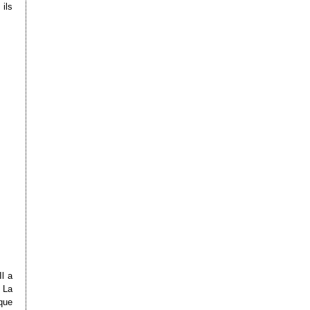
ils
Il a
. La
 que