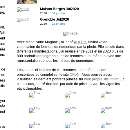
sus
Maison Bergès Jul2020
re,
2020
54 photos
Grenoble Jul2020
2020
22 photos
ent,
ifi
ent
Avec Marie-Anne Magnac, j'ai lancé
#QFDN
, l'initiative de
sus
valorisation de femmes du numérique par la photo. Elle circule dans
urée
différentes manifestations. J'ai réalisé entre 2011 et mi 2023 plus de
era
800 portraits photographiques de femmes du numérique avec une
représentation de tous les métiers du numérique.
 de
Les photos et les bios de ces femmes du numérique sont
 se
présentées au complet sur le site
QFDN
! Vous pouvez aussi
visualiser les derniers portraits publiés sur
mon propre site photo
. Et
res
ci-dessous, les 16 derniers par date de prise de vue, les vignettes
its
étant cliquables.
oyer
sée
rnet
e le