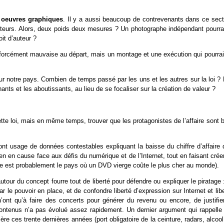
 oeuvres graphiques
. Il y a aussi beaucoup de contrevenants dans ce sect
teurs. Alors, deux poids deux mesures ? Un photographe indépendant pourra-t
it d’auteur ?
as forcément mauvaise au départ, mais un montage et une exécution qui pourra
ur notre pays. Combien de temps passé par les uns et les autres sur la loi ?
nts et les aboutissants, au lieu de se focaliser sur la création de valeur ?
te loi, mais en même temps, trouver que les protagonistes de l’affaire sont 
font usage de données contestables expliquant la baisse du chiffre d’affaire
n en cause face aux défis du numérique et de l’Internet, tout en faisant crée
nce est probablement le pays où un DVD vierge coûte le plus cher au monde).
utour du concept fourre tout de liberté pour défendre ou expliquer le piratage 
ar le pouvoir en place, et de confondre liberté d’expression sur Internet et lib
n’ont qu’à faire des concerts pour générer du revenu ou encore, de justifier
contenus n’a pas évolué assez rapidement. Un dernier argument qui rappelle 
ère ces trente dernières années (port obligatoire de la ceinture, radars, alcoo