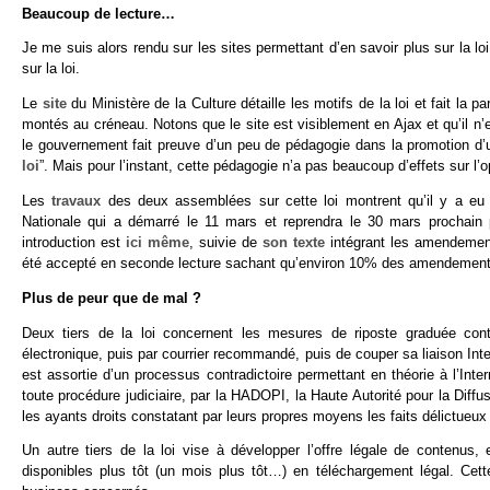
Beaucoup de lecture…
Je me suis alors rendu sur les sites permettant d’en savoir plus sur la lo
sur la loi.
Le
site
du Ministère de la Culture détaille les motifs de la loi et fait la
montés au créneau. Notons que le site est visiblement en Ajax et qu’il n’
le gouvernement fait preuve d’un peu de pédagogie dans la promotion d’u
loi
”. Mais pour l’instant, cette pédagogie n’a pas beaucoup d’effets sur l’o
Les
travaux
des deux assemblées sur cette loi montrent qu’il y a eu
Nationale qui a démarré le 11 mars et reprendra le 30 mars prochain 
introduction est
ici même
, suivie de
son texte
intégrant les amendeme
été accepté en seconde lecture sachant qu’environ 10% des amendements
Plus de peur que de mal ?
Deux tiers de la loi concernent les mesures de riposte graduée contr
électronique, puis par courrier recommandé, puis de couper sa liaison Int
est assortie d’un processus contradictoire permettant en théorie à l’Inte
toute procédure judiciaire, par la HADOPI, la Haute Autorité pour la Diffus
les ayants droits constatant par leurs propres moyens les faits délictueux
Un autre tiers de la loi vise à développer l’offre légale de contenus
disponibles plus tôt (un mois plus tôt…) en téléchargement légal. Cette 