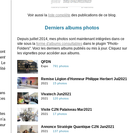
Voir aussi la
liste complète
des publications de ce blog.
Derniers albums photos
Depuis juillet 2014, mes photos sont maintenant intégrées dans ce
site sous la
forme d'albums consultables
dans le plugin "Photo-
Folders". Voici les derniers albums publiés ou mis à jour. Cliquez sur
ont
les vignettes pour accéder aux albums.
ent
QFDN
Le
Expo
791 photos
ité
Remise Légion d'Honneur Philippe Herbert Jul2021
2021
15 photos
ans
Vivatech Jun2021
 ces
2021
120 photos
Visite C2N Palaiseau Mar2021
tes
2021
17 photos
 n’a
eur
Annonce Stratégie Quantique C2N Jan2021
2021
137 photos