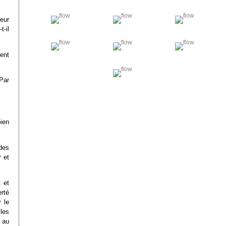
eur
-il
ient
 Par
bien
 des
r et
: et
erté
 le
les
l au