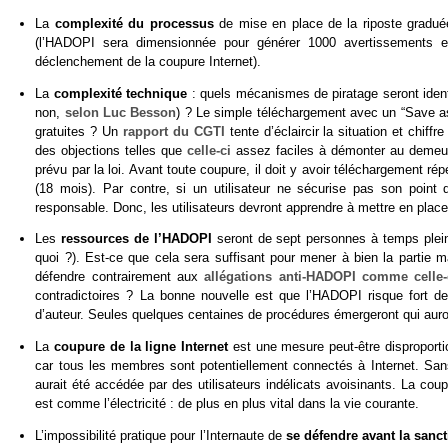
La
complexité du processus
de mise en place de la riposte gradué
(l’HADOPI sera dimensionnée pour générer 1000 avertissements 
déclenchement de la coupure Internet).
La
complexité technique
: quels mécanismes de piratage seront identif
non,
selon Luc Besson
) ? Le simple téléchargement avec un “Save as
gratuites ? Un
rapport du CGTI
tente d’éclaircir la situation et chi
des objections telles que
celle-ci
assez faciles à démonter au demeura
prévu par la loi. Avant toute coupure, il doit y avoir téléchargement ré
(18 mois). Par contre, si un utilisateur ne sécurise pas son point d’
responsable. Donc, les utilisateurs devront apprendre à mettre en plac
Les
ressources de l’HADOPI
seront de sept personnes à temps plein
quoi ?). Est-ce que cela sera suffisant pour mener à bien la partie 
défendre contrairement aux
allégations anti-HADOPI comme celle-
contradictoires ? La bonne nouvelle est que l’HADOPI risque fort d
d’auteur. Seules quelques centaines de procédures émergeront qui auro
La
coupure de la ligne Internet
est une mesure peut-être disproporti
car tous les membres sont potentiellement connectés à Internet. Sans
aurait été accédée par des utilisateurs indélicats avoisinants. La cou
est comme l’électricité : de plus en plus vital dans la vie courante.
L’impossibilité pratique pour l’Internaute de
se défendre avant la sanc