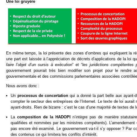
Une loi gruyère
En même temps, la loi présente des zones d’ombres qui expliquent la rési
une part est laissée à l’appréciation de décrets d’applications de la loi q
faire l’objet d’un sursis à exécution
” et “
les juridictions compétentes
gouvernement pourrait très bien modifier son projet pour le rendre a
gouvernementale et des commissions parlementaires associées contrôlées
Nous avons donc :
Un
processus de concertation
qui a donné la part belle aux ayant-
compter le secteur des entreprises de l’Internet. Le texte de loi aurai
ayant-droits. Rien de bizarre : c’est le cas d’une majorité de textes de lo
La
composition de la HADOPI
n’intègre pas de manière statutai
qualifiées et nommées par les ministres compétents). L’amendement
pas encore été examiné. Le gouvernement va-t-il s’y opposer ? Par co
des contenus ce qui limitera les conflits d’intérêt.