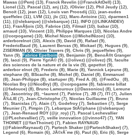
Mawas (@Pem)
(13),
Franck Revelin (@FranckAtDell)
(13),
Lionel
(12),
Pascal
(12),
anj
(12),
/Olivier
(12),
Phil Jeudy
(12),
Benoit
(12),
jean
(12),
Louis van Proosdij
(11),
jean-eudes
queffelec
(11),
LVM
(11),
jlc
(11),
Marc-Antoine
(11),
dparmen1
(11),
(@slebarque) (@slebarque)
(11),
INFO (@LINKANDEV)
(11),
FranÃ§ois
(10),
Fabrice
(10),
Filmail
(10),
babar
(10),
arnaud
(10),
Vincent
(10),
Philippe Marques
(10),
Nicolas Andre
(@corpogame)
(10),
Michel Nizon (@MichelNizon)
(10),
arderborelnot
(10),
Alexis
(9),
David
(9),
Rafael
(9),
FredericBaud
(9),
Laurent Bervas
(9),
Mickael
(9),
Hugues
(9),
ZISERMAN
(9),
Olivier Travers
(9),
Chris
(9),
jequeffelec
(9),
Yann
(9),
Fabrice Epelboin
(9),
Benjamin
(9),
BenoÃ®t Granger
(9),
laozi
(9),
Pierre YgriÃ©
(9),
(@olivez) (@olivez)
(9),
faculte
des sciences de la nature et de la vie
(9),
gepettot
(9),
arderbor elnot
(9),
Frederic
(8),
Marie
(8),
Yannick Lejeune
(8),
stephane
(8),
BScache
(8),
Michel
(8),
Daniel
(8),
Emmanuel
(8),
Jean-Philippe
(8),
startuper
(8),
Fred A.
(8),
@FredOu_
(8),
Nicolas Bry (@NicoBry)
(8),
@corpogame
(8),
fabienne billat
(@fadouce)
(8),
Bruno Lamouroux (@Dassoniou)
(8),
Lereune
(8),
Jasontrisy
(8),
~laurent
(7),
Patrice
(7),
JB
(7),
ITI
(7),
Julien
Ã‰LIE
(7),
Jean-Christophe
(7),
Nicolas Guillaume
(7),
Bruno
(7),
Stanislas
(7),
Alain
(7),
Godefroy
(7),
Sebastien
(7),
Serge
Meunier
(7),
Pimpin
(7),
Lebarque StÃ©phane (@slebarque)
(7),
Jean-Renaud ROY (@jr_roy)
(7),
Pascal Lechevallier
(@PLechevallier)
(7),
veille innovation (@vinno47)
(7),
YAN
THOINET (@YanThoinet)
(7),
Fabien RAYNAUD
(@FabienRaynaud)
(7),
Partech Shaker (@PartechShaker)
(7),
Legend
(6),
Romain
(6),
JÃ©rÃ´me
(6),
Paul
(6),
Eric
(6),
Serge