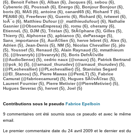
(6),
Benoit Felten
(6),
Alban
(6),
Jacques
(6),
sebou
(6),
Cybereric
(6),
Poussah
(6),
Energo
(6),
Bonjour Bonjour
(6),
boris
(6),
MAS
(6),
antoine
(6),
canard65
(6),
Richard T
(6),
PEAI60
(6),
Free4ever
(6),
Guerric
(6),
Richard
(6),
tvtweet
(6),
loÃ¯c
(6),
Matthieu Dufour (@_matthieudufour)
(6),
Nathalie
Gasnier (@ObservaEmpresa)
(6),
romu
(6),
cheramy
(6),
EtienneL
(5),
DJM
(5),
Tristan
(5),
StÃ©phane
(5),
Gilles
(5),
Thierry
(5),
Alphonse
(5),
apbianco
(5),
dePassage
(5),
Sans_importance
(5),
AurÃ©lien
(5),
herve lebret
(5),
Alex
(5),
Adrien
(5),
Jean-Denis
(5),
NM
(5),
Nicolas Chevallier
(5),
jdo
(5),
Youssef
(5),
Renaud
(5),
Alain Raynaud
(5),
mmathieum
(5),
(@bvanryb) (@bvanryb)
(5),
Boris DefrÃ©ville
(@AudioSense)
(5),
cedric naux (@cnaux)
(5),
Patrick Bertrand
(@pck_b)
(5),
(@arnaud_thurudev) (@arnaud_thurudev)
(5),
(@PLechevallier) (@PLechevallier)
(5),
Stanislas Segard
(@El_Stanou)
(5),
Pierre Mawas (@PemLT)
(5),
Fabrice
Camurat (@fabricecamurat)
(5),
Hugues SÃ©vÃ©rac
(5),
Laurent Fournier
(5),
Pierre Metivier (@PierreMetivier)
(5),
Hugues Severac
(5),
hervet
(5),
Joel
(5)
Contributions sous le pseudo
Fabrice Epelboin
9 commentaires ont été soumis sous ce pseudo et avec le même
email.
Le premier commentaire date du 24 avril 2009 et le dernier est du