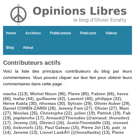
Home
Archives
Publications
Podcasts
Videos
Blog
About
Contributeurs actifs
Voici la liste des principaux contributeurs du blog par leurs
commentaires. Vous pouvez cliquer sur leur lien pour obtenir leurs
commentaires dans cette page :
macha
(113),
Michel Nizon
(96),
Pierre
(85),
Fabien
(66),
herve
(66),
leafar
(44),
guillaume
(42),
Laurent
(40),
philippe
(32),
Herve Kabla
(30),
rthomas
(30),
Sylvain
(29),
Olivier Auber
(29),
Daniel COHEN-ZARDI
(28),
Jeremy Fain
(27),
Olivier
(27),
Marc
(27),
Nicolas
(25),
Christophe
(22),
julien
(19),
Patrick
(19),
Fab
(19),
jmplanche
(17),
Arnaud@Thurudev (@arnaud_thurudev)
(17),
Jeremy
(16),
OlivierJ
(16),
JustinThemiddle
(16),
vicnent
(16),
bobonofx
(15),
Paul Gateau
(15),
Pierre Jol
(14),
patr_ix
(14),
Jerome
(13),
Lionel LaskÃ© (@lionellaske)
(13),
Pierre