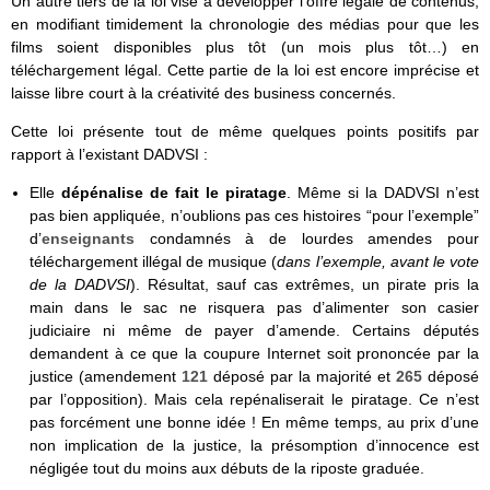
Un autre tiers de la loi vise à développer l’offre légale de contenus,
en modifiant timidement la chronologie des médias pour que les
films soient disponibles plus tôt (un mois plus tôt…) en
téléchargement légal. Cette partie de la loi est encore imprécise et
laisse libre court à la créativité des business concernés.
Cette loi présente tout de même quelques points positifs par
rapport à l’existant DADVSI :
Elle
dépénalise de fait le piratage
. Même si la DADVSI n’est
pas bien appliquée, n’oublions pas ces histoires “pour l’exemple”
d’
enseignants
condamnés à de lourdes amendes pour
téléchargement illégal de musique (
dans l’exemple, avant le vote
de la DADVSI
). Résultat, sauf cas extrêmes, un pirate pris la
main dans le sac ne risquera pas d’alimenter son casier
judiciaire ni même de payer d’amende. Certains députés
demandent à ce que la coupure Internet soit prononcée par la
justice (amendement
121
déposé par la majorité et
265
déposé
par l’opposition). Mais cela repénaliserait le piratage. Ce n’est
pas forcément une bonne idée ! En même temps, au prix d’une
non implication de la justice, la présomption d’innocence est
négligée tout du moins aux débuts de la riposte graduée.