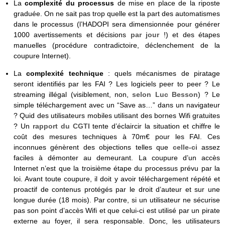
La
complexité du processus
de mise en place de la riposte
graduée. On ne sait pas trop quelle est la part des automatismes
dans le processus (l’HADOPI sera dimensionnée pour générer
1000 avertissements et décisions
par jour
!) et des étapes
manuelles (procédure contradictoire, déclenchement de la
coupure Internet).
La
complexité technique
: quels mécanismes de piratage
seront identifiés par les FAI ? Les logiciels peer to peer ? Le
streaming illégal (visiblement, non,
selon Luc Besson
) ? Le
simple téléchargement avec un “Save as…” dans un navigateur
? Quid des utilisateurs mobiles utilisant des bornes Wifi gratuites
? Un
rapport du CGTI
tente d’éclaircir la situation et chiffre le
coût des mesures techniques à 70m€ pour les FAI. Ces
inconnues génèrent des objections telles que
celle-ci
assez
faciles à démonter au demeurant. La coupure d’un accès
Internet n’est que la troisième étape du processus prévu par la
loi. Avant toute coupure, il doit y avoir téléchargement répété et
proactif de contenus protégés par le droit d’auteur et sur une
longue durée (18 mois). Par contre, si un utilisateur ne sécurise
pas son point d’accès Wifi et que celui-ci est utilisé par un pirate
externe au foyer, il sera responsable. Donc, les utilisateurs