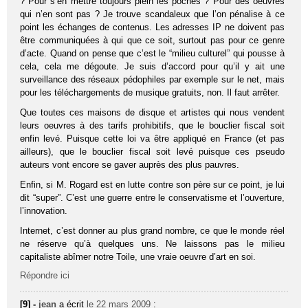
? Pour s’en mettre toujours plein les poches ? Pour des oeuvres
qui n’en sont pas ? Je trouve scandaleux que l’on pénalise à ce
point les échanges de contenus. Les adresses IP ne doivent pas
être communiquées à qui que ce soit, surtout pas pour ce genre
d’acte. Quand on pense que c’est le “milieu culturel” qui pousse à
cela, cela me dégoute. Je suis d’accord pour qu’il y ait une
surveillance des réseaux pédophiles par exemple sur le net, mais
pour les téléchargements de musique gratuits, non. Il faut arrêter.
Que toutes ces maisons de disque et artistes qui nous vendent
leurs oeuvres à des tarifs prohibitifs, que le bouclier fiscal soit
enfin levé. Puisque cette loi va être appliqué en France (et pas
ailleurs), que le bouclier fiscal soit levé puisque ces pseudo
auteurs vont encore se gaver auprès des plus pauvres.
Enfin, si M. Rogard est en lutte contre son père sur ce point, je lui
dit “super”. C’est une guerre entre le conservatisme et l’ouverture,
l’innovation.
Internet, c’est donner au plus grand nombre, ce que le monde réel
ne réserve qu’à quelques uns. Ne laissons pas le milieu
capitaliste abîmer notre Toile, une vraie oeuvre d’art en soi.
Répondre ici
[9] -
jean
a écrit
le 22 mars 2009
: