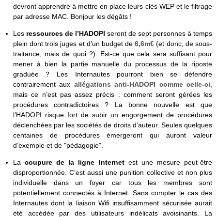
devront apprendre à mettre en place leurs clés WEP et le filtrage
par adresse MAC. Bonjour les dégâts !
Les
ressources de l’HADOPI
seront de sept personnes à temps
plein dont trois juges et d’un budget de
6,6m€
(et donc, de sous-
traitance, mais de quoi ?). Est-ce que cela sera suffisant pour
mener à bien la partie manuelle du processus de la riposte
graduée ? Les Internautes pourront bien se défendre
contrairement aux
allégations anti-HADOPI comme celle-ci
,
mais ce n’est pas assez précis : comment seront gérées les
procédures contradictoires ? La bonne nouvelle est que
l’HADOPI risque fort de subir un engorgement de procédures
déclenchées par les sociétés de droits d’auteur. Seules quelques
centaines de procédures émergeront qui auront valeur
d’exemple et de "pédagogie”.
La
coupure de la ligne Internet
est une mesure peut-être
disproportionnée. C’est aussi une punition collective et non plus
individuelle dans un foyer car tous les membres sont
potentiellement connectés à Internet. Sans compter le cas des
Internautes dont la liaison Wifi insuffisamment sécurisée aurait
été accédée par des utilisateurs indélicats avoisinants. La