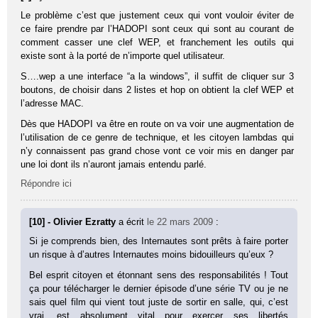
Le problème c’est que justement ceux qui vont vouloir éviter de
ce faire prendre par l’HADOPI sont ceux qui sont au courant de
comment casser une clef WEP, et franchement les outils qui
existe sont à la porté de n’importe quel utilisateur.
S….wep a une interface “a la windows”, il suffit de cliquer sur 3
boutons, de choisir dans 2 listes et hop on obtient la clef WEP et
l’adresse MAC.
Dès que HADOPI va être en route on va voir une augmentation de
l’utilisation de ce genre de technique, et les citoyen lambdas qui
n’y connaissent pas grand chose vont ce voir mis en danger par
une loi dont ils n’auront jamais entendu parlé.
Répondre ici
[10] - Olivier Ezratty
a écrit
le 22 mars 2009
:
Si je comprends bien, des Internautes sont prêts à faire porter
un risque à d’autres Internautes moins bidouilleurs qu’eux ?
Bel esprit citoyen et étonnant sens des responsabilités ! Tout
ça pour télécharger le dernier épisode d’une série TV ou je ne
sais quel film qui vient tout juste de sortir en salle, qui, c’est
vrai, est absolument vital pour exercer ses libertés