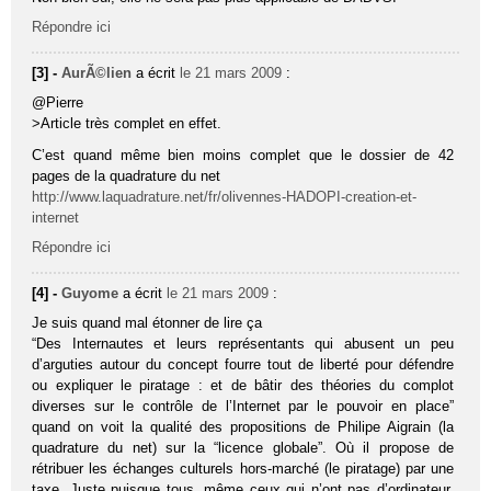
Répondre ici
[3] -
AurÃ©lien
a écrit
le 21 mars 2009
:
@Pierre
>Article très complet en effet.
C’est quand même bien moins complet que le dossier de 42
pages de la quadrature du net
http://www.laquadrature.net/fr/olivennes-HADOPI-creation-et-
internet
Répondre ici
[4] -
Guyome
a écrit
le 21 mars 2009
:
Je suis quand mal étonner de lire ça
“Des Internautes et leurs représentants qui abusent un peu
d’arguties autour du concept fourre tout de liberté pour défendre
ou expliquer le piratage : et de bâtir des théories du complot
diverses sur le contrôle de l’Internet par le pouvoir en place”
quand on voit la qualité des propositions de Philipe Aigrain (la
quadrature du net) sur la “licence globale”. Où il propose de
rétribuer les échanges culturels hors-marché (le piratage) par une
taxe. Juste puisque tous, même ceux qui n’ont pas d’ordinateur,