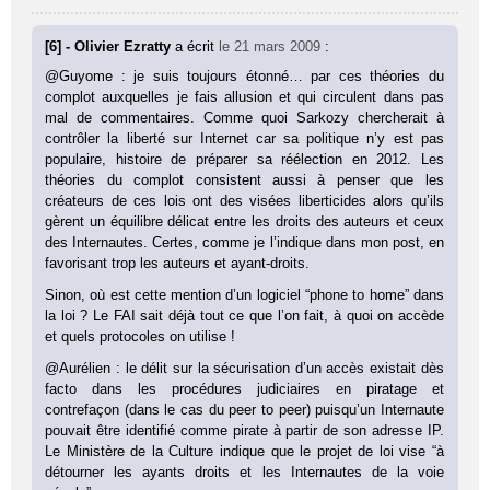
[6] - Olivier Ezratty
a écrit
le 21 mars 2009
:
@Guyome : je suis toujours étonné… par ces théories du
complot auxquelles je fais allusion et qui circulent dans pas
mal de commentaires. Comme quoi Sarkozy chercherait à
contrôler la liberté sur Internet car sa politique n’y est pas
populaire, histoire de préparer sa réélection en 2012. Les
théories du complot consistent aussi à penser que les
créateurs de ces lois ont des visées liberticides alors qu’ils
gèrent un équilibre délicat entre les droits des auteurs et ceux
des Internautes. Certes, comme je l’indique dans mon post, en
favorisant trop les auteurs et ayant-droits.
Sinon, où est cette mention d’un logiciel “phone to home” dans
la loi ? Le FAI sait déjà tout ce que l’on fait, à quoi on accède
et quels protocoles on utilise !
@Aurélien : le délit sur la sécurisation d’un accès existait dès
facto dans les procédures judiciaires en piratage et
contrefaçon (dans le cas du peer to peer) puisqu’un Internaute
pouvait être identifié comme pirate à partir de son adresse IP.
Le Ministère de la Culture indique que le projet de loi vise “à
détourner les ayants droits et les Internautes de la voie