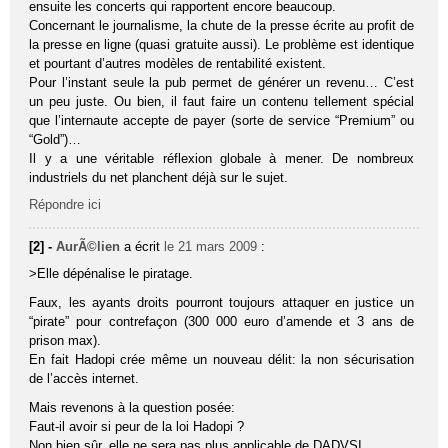
ensuite les concerts qui rapportent encore beaucoup.
Concernant le journalisme, la chute de la presse écrite au profit de
la presse en ligne (quasi gratuite aussi). Le problème est identique
et pourtant d’autres modèles de rentabilité existent.
Pour l’instant seule la pub permet de générer un revenu… C’est
un peu juste. Ou bien, il faut faire un contenu tellement spécial
que l’internaute accepte de payer (sorte de service “Premium” ou
“Gold”)…
Il y a une véritable réflexion globale à mener. De nombreux
industriels du net planchent déjà sur le sujet.
Répondre ici
[2] -
AurÃ©lien
a écrit
le 21 mars 2009
:
>Elle dépénalise le piratage.
Faux, les ayants droits pourront toujours attaquer en justice un
“pirate” pour contrefaçon (300 000 euro d’amende et 3 ans de
prison max).
En fait Hadopi crée même un nouveau délit: la non sécurisation
de l’accès internet.
Mais revenons à la question posée:
Faut-il avoir si peur de la loi Hadopi ?
Non bien sûr, elle ne sera pas plus applicable de DADVSI