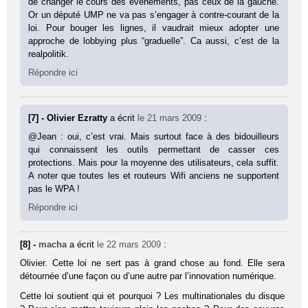
de changer le cours des événements, pas ceux de la gauche.
Or un député UMP ne va pas s’engager à contre-courant de la
loi. Pour bouger les lignes, il vaudrait mieux adopter une
approche de lobbying plus “graduelle”. Ca aussi, c’est de la
realpolitik.
Répondre ici
[7] - Olivier Ezratty
a écrit
le 21 mars 2009
:
@Jean : oui, c’est vrai. Mais surtout face à des bidouilleurs
qui connaissent les outils permettant de casser ces
protections. Mais pour la moyenne des utilisateurs, cela suffit.
A noter que toutes les et routeurs Wifi anciens ne supportent
pas le WPA !
Répondre ici
[8] -
macha
a écrit
le 22 mars 2009
:
Olivier. Cette loi ne sert pas à grand chose au fond. Elle sera
détournée d’une façon ou d’une autre par l’innovation numérique.
Cette loi soutient qui et pourquoi ? Les multinationales du disque