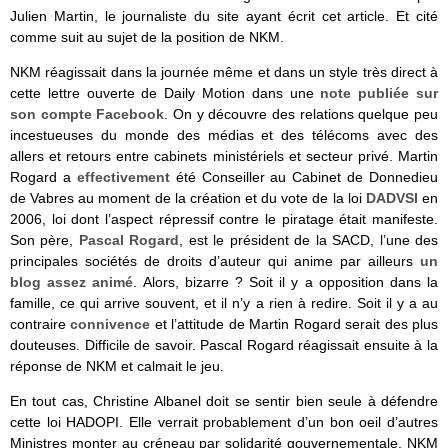
Julien Martin, le journaliste du site ayant écrit cet article. Et cité
comme suit au sujet de la position de NKM.
NKM réagissait dans la journée même et dans un style très direct à
cette lettre ouverte de Daily Motion dans une
note publiée sur
son compte Facebook
. On y découvre des relations quelque peu
incestueuses du monde des médias et des télécoms avec des
allers et retours entre cabinets ministériels et secteur privé. Martin
Rogard a
effectivement
été Conseiller au Cabinet de Donnedieu
de Vabres au moment de la création et du vote de la loi
DADVSI
en
2006, loi dont l’aspect répressif contre le piratage était manifeste.
Son père,
Pascal Rogard
, est le président de la SACD, l’une des
principales sociétés de droits d’auteur qui anime par ailleurs
un
blog assez animé
. Alors, bizarre ? Soit il y a opposition dans la
famille, ce qui arrive souvent, et il n’y a rien à redire. Soit il y a au
contraire
connivence
et l’attitude de Martin Rogard serait des plus
douteuses. Difficile de savoir. Pascal Rogard réagissait ensuite à la
réponse de NKM et calmait le jeu.
En tout cas, Christine Albanel doit se sentir bien seule à défendre
cette loi HADOPI. Elle verrait probablement d’un bon oeil d’autres
Ministres monter au créneau par solidarité gouvernementale, NKM