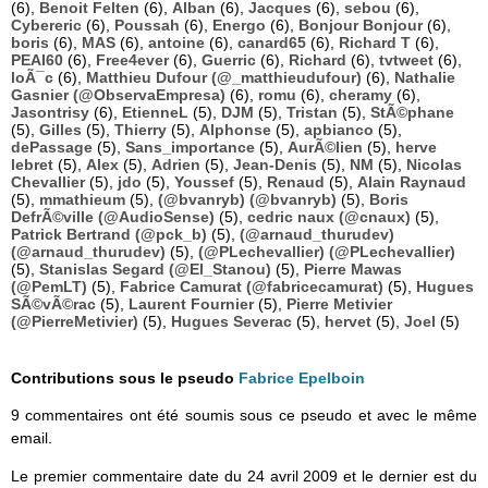
(6),
Benoit Felten
(6),
Alban
(6),
Jacques
(6),
sebou
(6),
Cybereric
(6),
Poussah
(6),
Energo
(6),
Bonjour Bonjour
(6),
boris
(6),
MAS
(6),
antoine
(6),
canard65
(6),
Richard T
(6),
PEAI60
(6),
Free4ever
(6),
Guerric
(6),
Richard
(6),
tvtweet
(6),
loÃ¯c
(6),
Matthieu Dufour (@_matthieudufour)
(6),
Nathalie
Gasnier (@ObservaEmpresa)
(6),
romu
(6),
cheramy
(6),
Jasontrisy
(6),
EtienneL
(5),
DJM
(5),
Tristan
(5),
StÃ©phane
(5),
Gilles
(5),
Thierry
(5),
Alphonse
(5),
apbianco
(5),
dePassage
(5),
Sans_importance
(5),
AurÃ©lien
(5),
herve
lebret
(5),
Alex
(5),
Adrien
(5),
Jean-Denis
(5),
NM
(5),
Nicolas
Chevallier
(5),
jdo
(5),
Youssef
(5),
Renaud
(5),
Alain Raynaud
(5),
mmathieum
(5),
(@bvanryb) (@bvanryb)
(5),
Boris
DefrÃ©ville (@AudioSense)
(5),
cedric naux (@cnaux)
(5),
Patrick Bertrand (@pck_b)
(5),
(@arnaud_thurudev)
(@arnaud_thurudev)
(5),
(@PLechevallier) (@PLechevallier)
(5),
Stanislas Segard (@El_Stanou)
(5),
Pierre Mawas
(@PemLT)
(5),
Fabrice Camurat (@fabricecamurat)
(5),
Hugues
SÃ©vÃ©rac
(5),
Laurent Fournier
(5),
Pierre Metivier
(@PierreMetivier)
(5),
Hugues Severac
(5),
hervet
(5),
Joel
(5)
Contributions sous le pseudo
Fabrice Epelboin
9 commentaires ont été soumis sous ce pseudo et avec le même
email.
Le premier commentaire date du 24 avril 2009 et le dernier est du