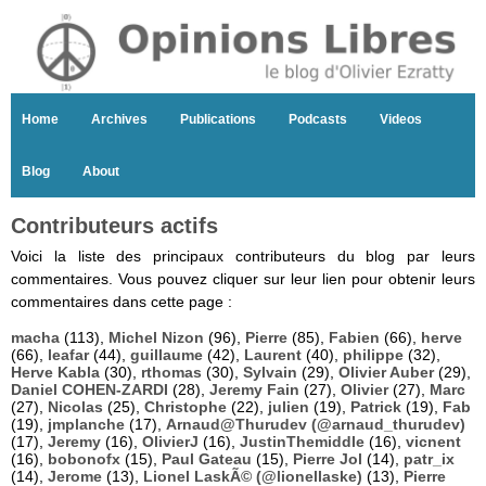
Home
Archives
Publications
Podcasts
Videos
Blog
About
Contributeurs actifs
Voici la liste des principaux contributeurs du blog par leurs
commentaires. Vous pouvez cliquer sur leur lien pour obtenir leurs
commentaires dans cette page :
macha
(113),
Michel Nizon
(96),
Pierre
(85),
Fabien
(66),
herve
(66),
leafar
(44),
guillaume
(42),
Laurent
(40),
philippe
(32),
Herve Kabla
(30),
rthomas
(30),
Sylvain
(29),
Olivier Auber
(29),
Daniel COHEN-ZARDI
(28),
Jeremy Fain
(27),
Olivier
(27),
Marc
(27),
Nicolas
(25),
Christophe
(22),
julien
(19),
Patrick
(19),
Fab
(19),
jmplanche
(17),
Arnaud@Thurudev (@arnaud_thurudev)
(17),
Jeremy
(16),
OlivierJ
(16),
JustinThemiddle
(16),
vicnent
(16),
bobonofx
(15),
Paul Gateau
(15),
Pierre Jol
(14),
patr_ix
(14),
Jerome
(13),
Lionel LaskÃ© (@lionellaske)
(13),
Pierre