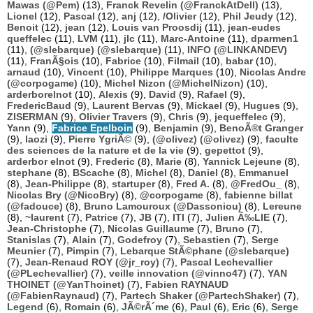
Mawas (@Pem)
(13),
Franck Revelin (@FranckAtDell)
(13),
Lionel
(12),
Pascal
(12),
anj
(12),
/Olivier
(12),
Phil Jeudy
(12),
Benoit
(12),
jean
(12),
Louis van Proosdij
(11),
jean-eudes
queffelec
(11),
LVM
(11),
jlc
(11),
Marc-Antoine
(11),
dparmen1
(11),
(@slebarque) (@slebarque)
(11),
INFO (@LINKANDEV)
(11),
FranÃ§ois
(10),
Fabrice
(10),
Filmail
(10),
babar
(10),
arnaud
(10),
Vincent
(10),
Philippe Marques
(10),
Nicolas Andre
(@corpogame)
(10),
Michel Nizon (@MichelNizon)
(10),
arderborelnot
(10),
Alexis
(9),
David
(9),
Rafael
(9),
FredericBaud
(9),
Laurent Bervas
(9),
Mickael
(9),
Hugues
(9),
ZISERMAN
(9),
Olivier Travers
(9),
Chris
(9),
jequeffelec
(9),
Yann
(9),
Fabrice Epelboin
(9),
Benjamin
(9),
BenoÃ®t Granger
(9),
laozi
(9),
Pierre YgriÃ©
(9),
(@olivez) (@olivez)
(9),
faculte
des sciences de la nature et de la vie
(9),
gepettot
(9),
arderbor elnot
(9),
Frederic
(8),
Marie
(8),
Yannick Lejeune
(8),
stephane
(8),
BScache
(8),
Michel
(8),
Daniel
(8),
Emmanuel
(8),
Jean-Philippe
(8),
startuper
(8),
Fred A.
(8),
@FredOu_
(8),
Nicolas Bry (@NicoBry)
(8),
@corpogame
(8),
fabienne billat
(@fadouce)
(8),
Bruno Lamouroux (@Dassoniou)
(8),
Lereune
(8),
~laurent
(7),
Patrice
(7),
JB
(7),
ITI
(7),
Julien Ã‰LIE
(7),
Jean-Christophe
(7),
Nicolas Guillaume
(7),
Bruno
(7),
Stanislas
(7),
Alain
(7),
Godefroy
(7),
Sebastien
(7),
Serge
Meunier
(7),
Pimpin
(7),
Lebarque StÃ©phane (@slebarque)
(7),
Jean-Renaud ROY (@jr_roy)
(7),
Pascal Lechevallier
(@PLechevallier)
(7),
veille innovation (@vinno47)
(7),
YAN
THOINET (@YanThoinet)
(7),
Fabien RAYNAUD
(@FabienRaynaud)
(7),
Partech Shaker (@PartechShaker)
(7),
Legend
(6),
Romain
(6),
JÃ©rÃ´me
(6),
Paul
(6),
Eric
(6),
Serge