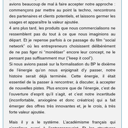
avions beaucoup de mal à faire accepter notre approche :
commençons par mettre au point la techno, rencontrons
des partenaires et clients potentiels, et laissons germer les
usages et apparaître la valeur ajoutée.
4 ans plus tard, les produits que nous commercialisons ne
ressemblent pas du tout à ce que nous imaginions au
départ. Et je repense parfois à ce passage du film “social
network” où les entrepreneurs choisissent délibérément
de ne pas figer ni “monétiser” encore leur concept, ne le
pensant pas suffisamment mur (“keep it cool”).
Si nous avions passé sur la formalisation du BP le dixième
de l’énergie qu’on nous enjoignait d’y passer, notre
histoire serait déjà terminée. Cette énergie, il était
essentiel de la passer à rencontrer, à discuter, à accepter
de nouvelles pistes. Plus encore que de l’énergie, c’est de
l’ouverture d’esprit qu’il s’agit, et c’est notre incertitude
(inconfortable, anxiogène et donc créatrice) qui a fait
émerger des offres très innovantes et, je le crois, à très
forte valeur ajoutée.
Mais il y a le système. L’académisme français qui
s’applique aussi à l’entrepreneuriat. Et les structures