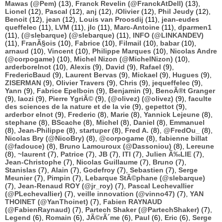
Mawas (@Pem)
(13),
Franck Revelin (@FranckAtDell)
(13),
Lionel
(12),
Pascal
(12),
anj
(12),
/Olivier
(12),
Phil Jeudy
(12),
Benoit
(12),
jean
(12),
Louis van Proosdij
(11),
jean-eudes
queffelec
(11),
LVM
(11),
jlc
(11),
Marc-Antoine
(11),
dparmen1
(11),
(@slebarque) (@slebarque)
(11),
INFO (@LINKANDEV)
(11),
FranÃ§ois
(10),
Fabrice
(10),
Filmail
(10),
babar
(10),
arnaud
(10),
Vincent
(10),
Philippe Marques
(10),
Nicolas Andre
(@corpogame)
(10),
Michel Nizon (@MichelNizon)
(10),
arderborelnot
(10),
Alexis
(9),
David
(9),
Rafael
(9),
FredericBaud
(9),
Laurent Bervas
(9),
Mickael
(9),
Hugues
(9),
ZISERMAN
(9),
Olivier Travers
(9),
Chris
(9),
jequeffelec
(9),
Yann
(9),
Fabrice Epelboin
(9),
Benjamin
(9),
BenoÃ®t Granger
(9),
laozi
(9),
Pierre YgriÃ©
(9),
(@olivez) (@olivez)
(9),
faculte
des sciences de la nature et de la vie
(9),
gepettot
(9),
arderbor elnot
(9),
Frederic
(8),
Marie
(8),
Yannick Lejeune
(8),
stephane
(8),
BScache
(8),
Michel
(8),
Daniel
(8),
Emmanuel
(8),
Jean-Philippe
(8),
startuper
(8),
Fred A.
(8),
@FredOu_
(8),
Nicolas Bry (@NicoBry)
(8),
@corpogame
(8),
fabienne billat
(@fadouce)
(8),
Bruno Lamouroux (@Dassoniou)
(8),
Lereune
(8),
~laurent
(7),
Patrice
(7),
JB
(7),
ITI
(7),
Julien Ã‰LIE
(7),
Jean-Christophe
(7),
Nicolas Guillaume
(7),
Bruno
(7),
Stanislas
(7),
Alain
(7),
Godefroy
(7),
Sebastien
(7),
Serge
Meunier
(7),
Pimpin
(7),
Lebarque StÃ©phane (@slebarque)
(7),
Jean-Renaud ROY (@jr_roy)
(7),
Pascal Lechevallier
(@PLechevallier)
(7),
veille innovation (@vinno47)
(7),
YAN
THOINET (@YanThoinet)
(7),
Fabien RAYNAUD
(@FabienRaynaud)
(7),
Partech Shaker (@PartechShaker)
(7),
Legend
(6),
Romain
(6),
JÃ©rÃ´me
(6),
Paul
(6),
Eric
(6),
Serge