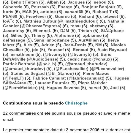
(6),
Benoit Felten
(6),
Alban
(6),
Jacques
(6),
sebou
(6),
Cybereric
(6),
Poussah
(6),
Energo
(6),
Bonjour Bonjour
(6),
boris
(6),
MAS
(6),
antoine
(6),
canard65
(6),
Richard T
(6),
PEAI60
(6),
Free4ever
(6),
Guerric
(6),
Richard
(6),
tvtweet
(6),
loÃ¯c
(6),
Matthieu Dufour (@_matthieudufour)
(6),
Nathalie
Gasnier (@ObservaEmpresa)
(6),
romu
(6),
cheramy
(6),
Jasontrisy
(6),
EtienneL
(5),
DJM
(5),
Tristan
(5),
StÃ©phane
(5),
Gilles
(5),
Thierry
(5),
Alphonse
(5),
apbianco
(5),
dePassage
(5),
Sans_importance
(5),
AurÃ©lien
(5),
herve
lebret
(5),
Alex
(5),
Adrien
(5),
Jean-Denis
(5),
NM
(5),
Nicolas
Chevallier
(5),
jdo
(5),
Youssef
(5),
Renaud
(5),
Alain Raynaud
(5),
mmathieum
(5),
(@bvanryb) (@bvanryb)
(5),
Boris
DefrÃ©ville (@AudioSense)
(5),
cedric naux (@cnaux)
(5),
Patrick Bertrand (@pck_b)
(5),
(@arnaud_thurudev)
(@arnaud_thurudev)
(5),
(@PLechevallier) (@PLechevallier)
(5),
Stanislas Segard (@El_Stanou)
(5),
Pierre Mawas
(@PemLT)
(5),
Fabrice Camurat (@fabricecamurat)
(5),
Hugues
SÃ©vÃ©rac
(5),
Laurent Fournier
(5),
Pierre Metivier
(@PierreMetivier)
(5),
Hugues Severac
(5),
hervet
(5),
Joel
(5)
Contributions sous le pseudo
Christophe
22 commentaires ont été soumis sous ce pseudo et avec le même
email.
Le premier commentaire date du 2 novembre 2006 et le dernier est