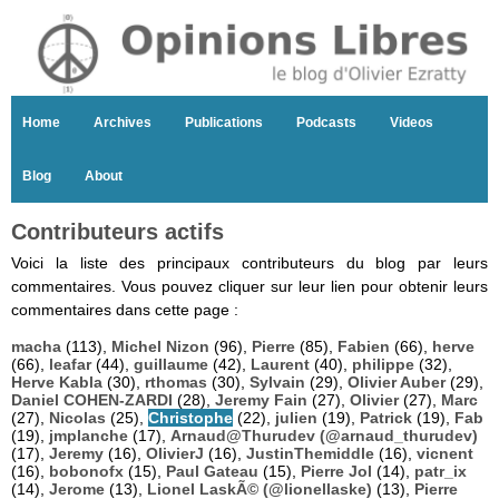
Home
Archives
Publications
Podcasts
Videos
Blog
About
Contributeurs actifs
Voici la liste des principaux contributeurs du blog par leurs
commentaires. Vous pouvez cliquer sur leur lien pour obtenir leurs
commentaires dans cette page :
macha
(113),
Michel Nizon
(96),
Pierre
(85),
Fabien
(66),
herve
(66),
leafar
(44),
guillaume
(42),
Laurent
(40),
philippe
(32),
Herve Kabla
(30),
rthomas
(30),
Sylvain
(29),
Olivier Auber
(29),
Daniel COHEN-ZARDI
(28),
Jeremy Fain
(27),
Olivier
(27),
Marc
(27),
Nicolas
(25),
Christophe
(22),
julien
(19),
Patrick
(19),
Fab
(19),
jmplanche
(17),
Arnaud@Thurudev (@arnaud_thurudev)
(17),
Jeremy
(16),
OlivierJ
(16),
JustinThemiddle
(16),
vicnent
(16),
bobonofx
(15),
Paul Gateau
(15),
Pierre Jol
(14),
patr_ix
(14),
Jerome
(13),
Lionel LaskÃ© (@lionellaske)
(13),
Pierre