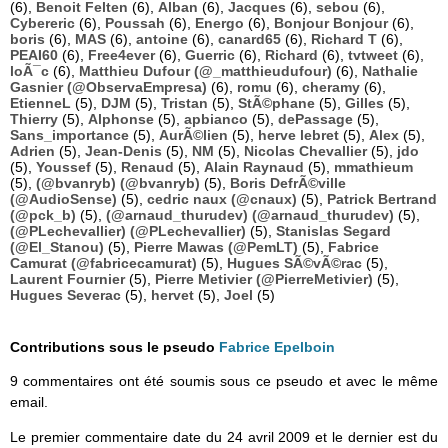
(6),
Benoit Felten
(6),
Alban
(6),
Jacques
(6),
sebou
(6),
Cybereric
(6),
Poussah
(6),
Energo
(6),
Bonjour Bonjour
(6),
boris
(6),
MAS
(6),
antoine
(6),
canard65
(6),
Richard T
(6),
PEAI60
(6),
Free4ever
(6),
Guerric
(6),
Richard
(6),
tvtweet
(6),
loÃ¯c
(6),
Matthieu Dufour (@_matthieudufour)
(6),
Nathalie
Gasnier (@ObservaEmpresa)
(6),
romu
(6),
cheramy
(6),
EtienneL
(5),
DJM
(5),
Tristan
(5),
StÃ©phane
(5),
Gilles
(5),
Thierry
(5),
Alphonse
(5),
apbianco
(5),
dePassage
(5),
Sans_importance
(5),
AurÃ©lien
(5),
herve lebret
(5),
Alex
(5),
Adrien
(5),
Jean-Denis
(5),
NM
(5),
Nicolas Chevallier
(5),
jdo
(5),
Youssef
(5),
Renaud
(5),
Alain Raynaud
(5),
mmathieum
(5),
(@bvanryb) (@bvanryb)
(5),
Boris DefrÃ©ville
(@AudioSense)
(5),
cedric naux (@cnaux)
(5),
Patrick Bertrand
(@pck_b)
(5),
(@arnaud_thurudev) (@arnaud_thurudev)
(5),
(@PLechevallier) (@PLechevallier)
(5),
Stanislas Segard
(@El_Stanou)
(5),
Pierre Mawas (@PemLT)
(5),
Fabrice
Camurat (@fabricecamurat)
(5),
Hugues SÃ©vÃ©rac
(5),
Laurent Fournier
(5),
Pierre Metivier (@PierreMetivier)
(5),
Hugues Severac
(5),
hervet
(5),
Joel
(5)
Contributions sous le pseudo
Fabrice Epelboin
9 commentaires ont été soumis sous ce pseudo et avec le même
email.
Le premier commentaire date du 24 avril 2009 et le dernier est du