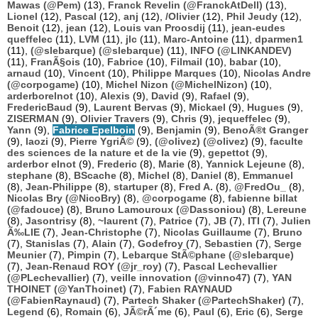
Mawas (@Pem)
(13),
Franck Revelin (@FranckAtDell)
(13),
Lionel
(12),
Pascal
(12),
anj
(12),
/Olivier
(12),
Phil Jeudy
(12),
Benoit
(12),
jean
(12),
Louis van Proosdij
(11),
jean-eudes
queffelec
(11),
LVM
(11),
jlc
(11),
Marc-Antoine
(11),
dparmen1
(11),
(@slebarque) (@slebarque)
(11),
INFO (@LINKANDEV)
(11),
FranÃ§ois
(10),
Fabrice
(10),
Filmail
(10),
babar
(10),
arnaud
(10),
Vincent
(10),
Philippe Marques
(10),
Nicolas Andre
(@corpogame)
(10),
Michel Nizon (@MichelNizon)
(10),
arderborelnot
(10),
Alexis
(9),
David
(9),
Rafael
(9),
FredericBaud
(9),
Laurent Bervas
(9),
Mickael
(9),
Hugues
(9),
ZISERMAN
(9),
Olivier Travers
(9),
Chris
(9),
jequeffelec
(9),
Yann
(9),
Fabrice Epelboin
(9),
Benjamin
(9),
BenoÃ®t Granger
(9),
laozi
(9),
Pierre YgriÃ©
(9),
(@olivez) (@olivez)
(9),
faculte
des sciences de la nature et de la vie
(9),
gepettot
(9),
arderbor elnot
(9),
Frederic
(8),
Marie
(8),
Yannick Lejeune
(8),
stephane
(8),
BScache
(8),
Michel
(8),
Daniel
(8),
Emmanuel
(8),
Jean-Philippe
(8),
startuper
(8),
Fred A.
(8),
@FredOu_
(8),
Nicolas Bry (@NicoBry)
(8),
@corpogame
(8),
fabienne billat
(@fadouce)
(8),
Bruno Lamouroux (@Dassoniou)
(8),
Lereune
(8),
Jasontrisy
(8),
~laurent
(7),
Patrice
(7),
JB
(7),
ITI
(7),
Julien
Ã‰LIE
(7),
Jean-Christophe
(7),
Nicolas Guillaume
(7),
Bruno
(7),
Stanislas
(7),
Alain
(7),
Godefroy
(7),
Sebastien
(7),
Serge
Meunier
(7),
Pimpin
(7),
Lebarque StÃ©phane (@slebarque)
(7),
Jean-Renaud ROY (@jr_roy)
(7),
Pascal Lechevallier
(@PLechevallier)
(7),
veille innovation (@vinno47)
(7),
YAN
THOINET (@YanThoinet)
(7),
Fabien RAYNAUD
(@FabienRaynaud)
(7),
Partech Shaker (@PartechShaker)
(7),
Legend
(6),
Romain
(6),
JÃ©rÃ´me
(6),
Paul
(6),
Eric
(6),
Serge