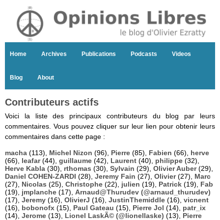
Home
Archives
Publications
Podcasts
Videos
Blog
About
Contributeurs actifs
Voici la liste des principaux contributeurs du blog par leurs
commentaires. Vous pouvez cliquer sur leur lien pour obtenir leurs
commentaires dans cette page :
macha
(113),
Michel Nizon
(96),
Pierre
(85),
Fabien
(66),
herve
(66),
leafar
(44),
guillaume
(42),
Laurent
(40),
philippe
(32),
Herve Kabla
(30),
rthomas
(30),
Sylvain
(29),
Olivier Auber
(29),
Daniel COHEN-ZARDI
(28),
Jeremy Fain
(27),
Olivier
(27),
Marc
(27),
Nicolas
(25),
Christophe
(22),
julien
(19),
Patrick
(19),
Fab
(19),
jmplanche
(17),
Arnaud@Thurudev (@arnaud_thurudev)
(17),
Jeremy
(16),
OlivierJ
(16),
JustinThemiddle
(16),
vicnent
(16),
bobonofx
(15),
Paul Gateau
(15),
Pierre Jol
(14),
patr_ix
(14),
Jerome
(13),
Lionel LaskÃ© (@lionellaske)
(13),
Pierre