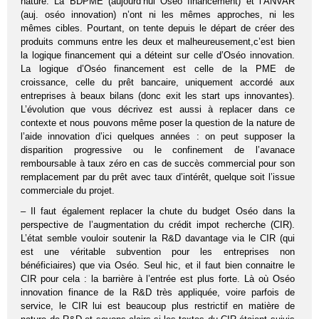
nature. La BDPME (aujourd’hui Oséo financement) et l’ANVAR
(auj. oséo innovation) n’ont ni les mêmes approches, ni les
mêmes cibles. Pourtant, on tente depuis le départ de créer des
produits communs entre les deux et malheureusement,c’est bien
la logique financement qui a déteint sur celle d’Oséo innovation.
La logique d’Oséo financement est celle de la PME de
croissance, celle du prêt bancaire, uniquement accordé aux
entreprises à beaux bilans (donc exit les start ups innovantes).
L’évolution que vous décrivez est aussi à replacer dans ce
contexte et nous pouvons même poser la question de la nature de
l’aide innovation d’ici quelques années : on peut supposer la
disparition progressive ou le confinement de l’avanace
remboursable à taux zéro en cas de succès commercial pour son
remplacement par du prêt avec taux d’intérêt, quelque soit l’issue
commerciale du projet.
– Il faut également replacer la chute du budget Oséo dans la
perspective de l’augmentation du crédit impot recherche (CIR).
L’état semble vouloir soutenir la R&D davantage via le CIR (qui
est une véritable subvention pour les entreprises non
bénéficiaires) que via Oséo. Seul hic, et il faut bien connaitre le
CIR pour cela : la barrière à l’entrée est plus forte. Là où Oséo
innovation finance de la R&D très appliquée, voire parfois de
service, le CIR lui est beaucoup plus restrictif en matière de