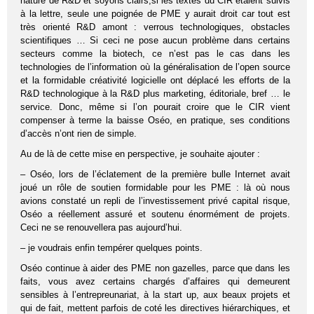
nature de R&D et soyons clairs,si les textes du CIR étaient suivis
à la lettre, seule une poignée de PME y aurait droit car tout est
très orienté R&D amont : verrous technologiques, obstacles
scientifiques … Si ceci ne pose aucun problème dans certains
secteurs comme la biotech, ce n’est pas le cas dans les
technologies de l’information où la généralisation de l’open source
et la formidable créativité logicielle ont déplacé les efforts de la
R&D technologique à la R&D plus marketing, éditoriale, bref … le
service. Donc, même si l’on pourait croire que le CIR vient
compenser à terme la baisse Oséo, en pratique, ses conditions
d’accès n’ont rien de simple.
Au de là de cette mise en perspective, je souhaite ajouter :
– Oséo, lors de l’éclatement de la première bulle Internet avait
joué un rôle de soutien formidable pour les PME : là où nous
avions constaté un repli de l’investissement privé capital risque,
Oséo a réellement assuré et soutenu énormément de projets.
Ceci ne se renouvellera pas aujourd’hui.
– je voudrais enfin tempérer quelques points.
Oséo continue à aider des PME non gazelles, parce que dans les
faits, vous avez certains chargés d’affaires qui demeurent
sensibles à l’entrepreunariat, à la start up, aux beaux projets et
qui de fait, mettent parfois de coté les directives hiérarchiques, et