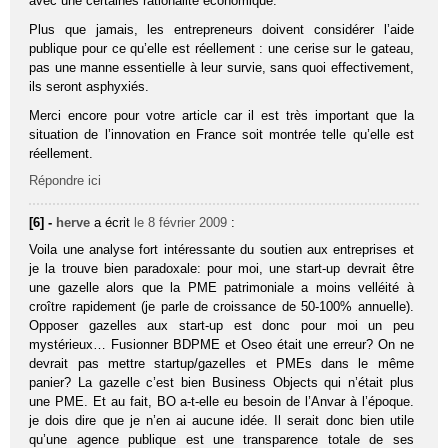
avec une certaines rationalité économique.
Plus que jamais, les entrepreneurs doivent considérer l’aide
publique pour ce qu’elle est réellement : une cerise sur le gateau,
pas une manne essentielle à leur survie, sans quoi effectivement,
ils seront asphyxiés.
Merci encore pour votre article car il est très important que la
situation de l’innovation en France soit montrée telle qu’elle est
réellement.
Répondre ici
[6] -
herve
a écrit
le 8 février 2009
:
Voila une analyse fort intéressante du soutien aux entreprises et
je la trouve bien paradoxale: pour moi, une start-up devrait être
une gazelle alors que la PME patrimoniale a moins velléité à
croître rapidement (je parle de croissance de 50-100% annuelle).
Opposer gazelles aux start-up est donc pour moi un peu
mystérieux… Fusionner BDPME et Oseo était une erreur? On ne
devrait pas mettre startup/gazelles et PMEs dans le même
panier? La gazelle c’est bien Business Objects qui n’était plus
une PME. Et au fait, BO a-t-elle eu besoin de l’Anvar à l’époque.
je dois dire que je n’en ai aucune idée. Il serait donc bien utile
qu’une agence publique est une transparence totale de ses