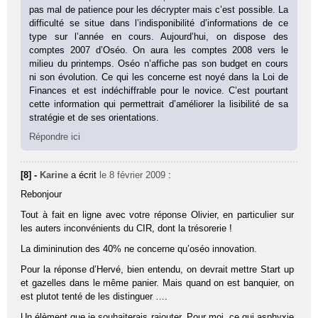
pas mal de patience pour les décrypter mais c’est possible. La
difficulté se situe dans l’indisponibilité d’informations de ce
type sur l’année en cours. Aujourd’hui, on dispose des
comptes 2007 d’Oséo. On aura les comptes 2008 vers le
milieu du printemps. Oséo n’affiche pas son budget en cours
ni son évolution. Ce qui les concerne est noyé dans la Loi de
Finances et est indéchiffrable pour le novice. C’est pourtant
cette information qui permettrait d’améliorer la lisibilité de sa
stratégie et de ses orientations.
Répondre ici
[8] -
Karine
a écrit
le 8 février 2009
:
Rebonjour
Tout à fait en ligne avec votre réponse Olivier, en particulier sur
les auters inconvénients du CIR, dont la trésorerie !
La dimininution des 40% ne concerne qu’oséo innovation.
Pour la réponse d’Hervé, bien entendu, on devrait mettre Start up
et gazelles dans le même panier. Mais quand on est banquier, on
est plutot tenté de les distinguer ….
Un élèment que je souhaiterais rajouter. Pour moi, ce qui asphyxie