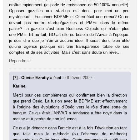
croître rapidement (je parle de croissance de 50-100% annuelle).
Opposer gazelles aux start-up est donc pour moi un peu
mystérieux… Fusionner BDPME et Oseo était une erreur? On ne
devrait pas mettre startup/gazelles et PMEs dans le même
panier? La gazelle c’est bien Business Objects qui n’était plus
une PME. Et au fait, BO a-t-elle eu besoin de l’Anvar à l’époque.
je dois dire que je n’en ai aucune idée. Il serait donc bien utile
qu’une agence publique est une transparence totale de ses
comptes et de ses activités. Mais c’est sans doute un rêve…
Répondre ici
[7] - Olivier Ezratty
a écrit
le 8 février 2009
:
Karine,
Merci pour ces compléments qui confirment bien la direction
que prend Oséo. La fusion avec la BDPME est effectivement
à l’origine des évolutions d’Oséo vers le rôle d’une sorte de
banque. Ce qui était l’ANVAR a tendance a être noyé dans la
masse et à perdre de son influence.
Ce que je dénonce dans l’article est à la fois l’évolution en tant
que telle mais la méthode (ou l’absence de méthode)
employée par Oséo Innovation. Oséo communique plutôt peu