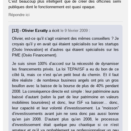
C’est beaucoup plus intelligent que de créer des officines semi
publiques dont le fonctionnement est quasi opaque.
Répondre ici
[13] - Olivier Ezratty
a écrit
le 9 février 2009
:
Olivier, est-ce qu’il s’agit vraiment des mêmes conseillers ? Je
croyais qu’il y en avait qui étaient spécialisés sur les startups
(Oséo Innovation) et d’autres qui étaient spécialisés sur les
PME (Oséo Financement).
Je suis sinon 100% d’accord sur la nécessité de dynamiser
les financements privés. La loi TEPA/ISF a eu du bon de ce
côté là, mais ce n’est qu’un petit bout du chemin. Et il faut
être réaliste : de nombreux business angels ont pris un gros
bouillon avec la baisse de la bourse de plus de 40% pendant
2008. La conséquence directe est simple : leur patrimoine aura
baissé d’autant (selon la part de leur patrimoine en valeurs
mobilières boursières) et donc, leur ISF va baisser… donc,
leur capacité et leur volonté d’investissement. La “moisson”
d’investissements avant juin ne sera donc pas aussi bonne
qu’en juin 2008. D’autant plus qu’en 2008, le processus
d’investissement était quelque peu chaotique si ce n’est
amateur et qu’il va probablement se professionnaliser un peu