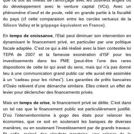
que ce soit au niveau de l’amorçage avec les business angels ou
du développement avec le venture capital (VCs). Avec un
phénomène d’oeuf et de poule, relié en grande partie à la fiscalité
du pays (cf cette comparaison entre les cercles vertueux de la
Silicon Valley
et le
grippage équivalent en France
).
En
temps de croissance
, l’Etat peut diminuer son intervention en
dynamisant le financement privé, en particulier par une politique
fiscale adaptée. C’est ce qui a été réalisé avec la bien contestée loi
TEPA de 2007 et la fameuse exonération d’ISF pour les
investissements dans les PME (peut-être l’une des rares
dispositions de cette loi qui avait du sens, mais qui n’a pas donné
lieu à une communication grand public car elle aurait été assimilée
à un “cadeau pour les riches”). Les garanties de prêts bancaires
d’Oséo relèvent d’une démarche similaire. Elles créent un effet de
levier pour déclencher des financements privés.
Mais en
temps de crise
, le financement privé se délite. C’est dans
un tel cas que le financement public est particulièrement justifié.
D’où l’interventionnisme à gogo des états pour relancer les
économies, que ce soit en soutenant les banques de diverses
manières, ou en soutenant l’investissement par de grands travaux.