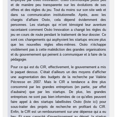
et de manière peu transparente sur les évolutions de ses
offres et des règles du jeu. Tout du moins sur son site web et
dans sa communication institutionnelle. Après, avec les
chargés d’affaire Oséo, cela dépend évidemment des
personnes. Les startups qui m’ont témoigné leur aventure
racontaient comment Oséo Innovation a changé les règles du
jeu en cours de route pendant le traitement de leur dossier. Ce
sont ces changements qui asphyxient les startups encore plus
que les nouvelles règles elles-mêmes. Oséo n’échappe
visiblement pas à cette malédiction des grandes organisations
et du gouvernement qui peinent à communiquer et à faire de la
pédagogie.
Pour ce qui est du CIR, effectivement, le gouvernement a mis
le paquet dessus. C’était d’ailleurs un des moyens d’afficher
une augmentation des budgets de la recherche par Valérie
Pécresse en 2007. Mais le CIR a tendance a être plus
consommé par les grandes entreprises (en partie, par effet
d’aubaine) que par les startups. De plus, les grandes
entreprises ne sont pas bien informées de ce qu’elles peuvent
faire appel à des startups labellisées Oséo (liste ici) pour
sous-traiter des projets de recherche en profitant du CIR.
Enfin, le CIR est un remboursement sur une dépense qui a eu
lieu. Et sans capacité d’investissement au départ, la startup