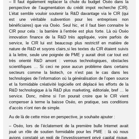
– Il faut également replacer la chute du budget Oséo dans la
perspective de l’augmentation du crédit impot recherche (CIR).
L’état semble vouloir soutenir la R&D davantage via le CIR (qui
est une véritable subvention pour les entreprises non
bénéficiaires) que via Oséo. Seul hic, et il faut bien connaitre le
CIR pour cela : la barrière à l’entrée est plus forte. Là où Oséo
innovation finance de la R&D très appliquée, voire parfois de
service, le CIR lui est beaucoup plus restrictif en matière de
nature de R&D et soyons clairs,si les textes du CIR étaient suivis
à la lettre, seule une poignée de PME y aurait droit car tout est
très orienté R&D amont : verrous technologiques, obstacles
scientifiques … Si ceci ne pose aucun problème dans certains
secteurs comme la biotech, ce n’est pas le cas dans les
technologies de l’information où la généralisation de l’open source
et la formidable créativité logicielle ont déplacé les efforts de la
R&D technologique à la R&D plus marketing, éditoriale, bref … le
service. Donc, même si l’on pourait croire que le CIR vient
compenser à terme la baisse Oséo, en pratique, ses conditions
d’accès n’ont rien de simple.
Au de là de cette mise en perspective, je souhaite ajouter :
– Oséo, lors de l’éclatement de la première bulle Internet avait
joué un rôle de soutien formidable pour les PME : là où nous
avions constaté un repli de l’investissement privé capital risque,