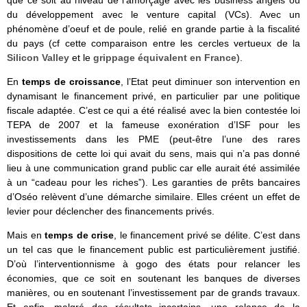
que ce soit au niveau de l’amorçage avec les business angels ou
du développement avec le venture capital (VCs). Avec un
phénomène d’oeuf et de poule, relié en grande partie à la fiscalité
du pays (cf cette comparaison entre les cercles vertueux de la
Silicon Valley
et le
grippage équivalent en France
).
En
temps de croissance
, l’Etat peut diminuer son intervention en
dynamisant le financement privé, en particulier par une politique
fiscale adaptée. C’est ce qui a été réalisé avec la bien contestée loi
TEPA de 2007 et la fameuse exonération d’ISF pour les
investissements dans les PME (peut-être l’une des rares
dispositions de cette loi qui avait du sens, mais qui n’a pas donné
lieu à une communication grand public car elle aurait été assimilée
à un “cadeau pour les riches”). Les garanties de prêts bancaires
d’Oséo relèvent d’une démarche similaire. Elles créent un effet de
levier pour déclencher des financements privés.
Mais en
temps de crise
, le financement privé se délite. C’est dans
un tel cas que le financement public est particulièrement justifié.
D’où l’interventionnisme à gogo des états pour relancer les
économies, que ce soit en soutenant les banques de diverses
manières, ou en soutenant l’investissement par de grands travaux.