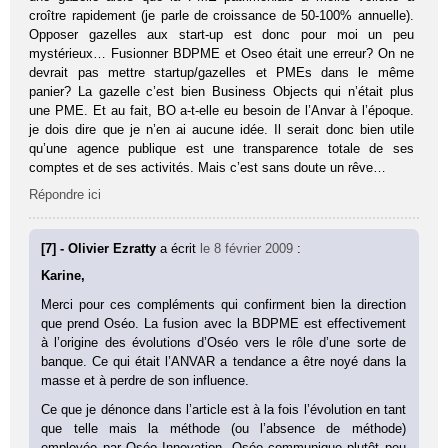
croître rapidement (je parle de croissance de 50-100% annuelle).
Opposer gazelles aux start-up est donc pour moi un peu
mystérieux… Fusionner BDPME et Oseo était une erreur? On ne
devrait pas mettre startup/gazelles et PMEs dans le même
panier? La gazelle c’est bien Business Objects qui n’était plus
une PME. Et au fait, BO a-t-elle eu besoin de l’Anvar à l’époque.
je dois dire que je n’en ai aucune idée. Il serait donc bien utile
qu’une agence publique est une transparence totale de ses
comptes et de ses activités. Mais c’est sans doute un rêve…
Répondre ici
[7] - Olivier Ezratty
a écrit
le 8 février 2009
:
Karine,
Merci pour ces compléments qui confirment bien la direction
que prend Oséo. La fusion avec la BDPME est effectivement
à l’origine des évolutions d’Oséo vers le rôle d’une sorte de
banque. Ce qui était l’ANVAR a tendance a être noyé dans la
masse et à perdre de son influence.
Ce que je dénonce dans l’article est à la fois l’évolution en tant
que telle mais la méthode (ou l’absence de méthode)
employée par Oséo Innovation. Oséo communique plutôt peu