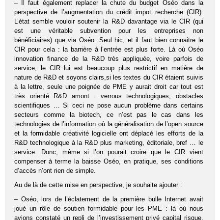
– Il faut également replacer la chute du budget Oséo dans la
perspective de l’augmentation du crédit impot recherche (CIR).
L’état semble vouloir soutenir la R&D davantage via le CIR (qui
est une véritable subvention pour les entreprises non
bénéficiaires) que via Oséo. Seul hic, et il faut bien connaitre le
CIR pour cela : la barrière à l’entrée est plus forte. Là où Oséo
innovation finance de la R&D très appliquée, voire parfois de
service, le CIR lui est beaucoup plus restrictif en matière de
nature de R&D et soyons clairs,si les textes du CIR étaient suivis
à la lettre, seule une poignée de PME y aurait droit car tout est
très orienté R&D amont : verrous technologiques, obstacles
scientifiques … Si ceci ne pose aucun problème dans certains
secteurs comme la biotech, ce n’est pas le cas dans les
technologies de l’information où la généralisation de l’open source
et la formidable créativité logicielle ont déplacé les efforts de la
R&D technologique à la R&D plus marketing, éditoriale, bref … le
service. Donc, même si l’on pourait croire que le CIR vient
compenser à terme la baisse Oséo, en pratique, ses conditions
d’accès n’ont rien de simple.
Au de là de cette mise en perspective, je souhaite ajouter :
– Oséo, lors de l’éclatement de la première bulle Internet avait
joué un rôle de soutien formidable pour les PME : là où nous
avions constaté un repli de l’investissement privé capital risque,