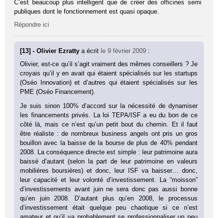
C’est beaucoup plus intelligent que de créer des officines semi
publiques dont le fonctionnement est quasi opaque.
Répondre ici
[13] - Olivier Ezratty
a écrit
le 9 février 2009
:
Olivier, est-ce qu’il s’agit vraiment des mêmes conseillers ? Je
croyais qu’il y en avait qui étaient spécialisés sur les startups
(Oséo Innovation) et d’autres qui étaient spécialisés sur les
PME (Oséo Financement).
Je suis sinon 100% d’accord sur la nécessité de dynamiser
les financements privés. La loi TEPA/ISF a eu du bon de ce
côté là, mais ce n’est qu’un petit bout du chemin. Et il faut
être réaliste : de nombreux business angels ont pris un gros
bouillon avec la baisse de la bourse de plus de 40% pendant
2008. La conséquence directe est simple : leur patrimoine aura
baissé d’autant (selon la part de leur patrimoine en valeurs
mobilières boursières) et donc, leur ISF va baisser… donc,
leur capacité et leur volonté d’investissement. La “moisson”
d’investissements avant juin ne sera donc pas aussi bonne
qu’en juin 2008. D’autant plus qu’en 2008, le processus
d’investissement était quelque peu chaotique si ce n’est
amateur et qu’il va probablement se professionnaliser un peu