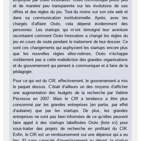
et de manière peu transparente sur les évolutions de ses
offres et des règles du jeu. Tout du moins sur son site web et
dans sa communication institutionnelle. Après, avec les
chargés d’affaire Oséo, cela dépend évidemment des
personnes. Les startups qui m’ont témoigné leur aventure
racontaient comment Oséo Innovation a changé les règles du
jeu en cours de route pendant le traitement de leur dossier. Ce
sont ces changements qui asphyxient les startups encore plus
que les nouvelles règles elles-mêmes. Oséo n’échappe
visiblement pas à cette malédiction des grandes organisations
et du gouvernement qui peinent à communiquer et à faire de la
pédagogie.
Pour ce qui est du CIR, effectivement, le gouvernement a mis
le paquet dessus. C’était d’ailleurs un des moyens d’afficher
une augmentation des budgets de la recherche par Valérie
Pécresse en 2007. Mais le CIR a tendance a être plus
consommé par les grandes entreprises (en partie, par effet
d’aubaine) que par les startups. De plus, les grandes
entreprises ne sont pas bien informées de ce qu’elles peuvent
faire appel à des startups labellisées Oséo (liste ici) pour
sous-traiter des projets de recherche en profitant du CIR.
Enfin, le CIR est un remboursement sur une dépense qui a eu
lieu. Et sans capacité d’investissement au départ, la startup