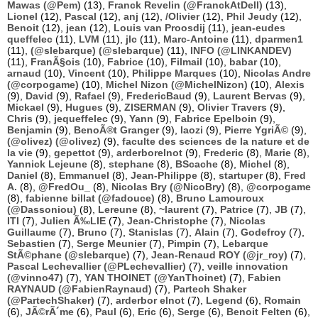
Mawas (@Pem)
(13),
Franck Revelin (@FranckAtDell)
(13),
Lionel
(12),
Pascal
(12),
anj
(12),
/Olivier
(12),
Phil Jeudy
(12),
Benoit
(12),
jean
(12),
Louis van Proosdij
(11),
jean-eudes
queffelec
(11),
LVM
(11),
jlc
(11),
Marc-Antoine
(11),
dparmen1
(11),
(@slebarque) (@slebarque)
(11),
INFO (@LINKANDEV)
(11),
FranÃ§ois
(10),
Fabrice
(10),
Filmail
(10),
babar
(10),
arnaud
(10),
Vincent
(10),
Philippe Marques
(10),
Nicolas Andre
(@corpogame)
(10),
Michel Nizon (@MichelNizon)
(10),
Alexis
(9),
David
(9),
Rafael
(9),
FredericBaud
(9),
Laurent Bervas
(9),
Mickael
(9),
Hugues
(9),
ZISERMAN
(9),
Olivier Travers
(9),
Chris
(9),
jequeffelec
(9),
Yann
(9),
Fabrice Epelboin
(9),
Benjamin
(9),
BenoÃ®t Granger
(9),
laozi
(9),
Pierre YgriÃ©
(9),
(@olivez) (@olivez)
(9),
faculte des sciences de la nature et de
la vie
(9),
gepettot
(9),
arderborelnot
(9),
Frederic
(8),
Marie
(8),
Yannick Lejeune
(8),
stephane
(8),
BScache
(8),
Michel
(8),
Daniel
(8),
Emmanuel
(8),
Jean-Philippe
(8),
startuper
(8),
Fred
A.
(8),
@FredOu_
(8),
Nicolas Bry (@NicoBry)
(8),
@corpogame
(8),
fabienne billat (@fadouce)
(8),
Bruno Lamouroux
(@Dassoniou)
(8),
Lereune
(8),
~laurent
(7),
Patrice
(7),
JB
(7),
ITI
(7),
Julien Ã‰LIE
(7),
Jean-Christophe
(7),
Nicolas
Guillaume
(7),
Bruno
(7),
Stanislas
(7),
Alain
(7),
Godefroy
(7),
Sebastien
(7),
Serge Meunier
(7),
Pimpin
(7),
Lebarque
StÃ©phane (@slebarque)
(7),
Jean-Renaud ROY (@jr_roy)
(7),
Pascal Lechevallier (@PLechevallier)
(7),
veille innovation
(@vinno47)
(7),
YAN THOINET (@YanThoinet)
(7),
Fabien
RAYNAUD (@FabienRaynaud)
(7),
Partech Shaker
(@PartechShaker)
(7),
arderbor elnot
(7),
Legend
(6),
Romain
(6),
JÃ©rÃ´me
(6),
Paul
(6),
Eric
(6),
Serge
(6),
Benoit Felten
(6),