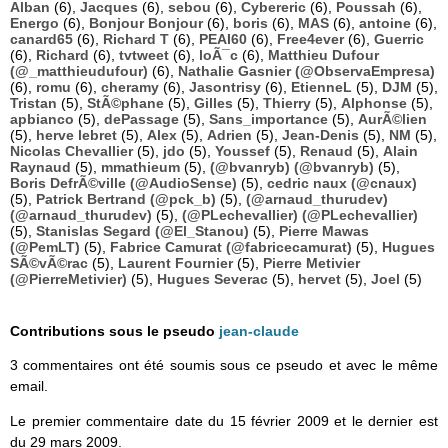
Alban
(6),
Jacques
(6),
sebou
(6),
Cybereric
(6),
Poussah
(6),
Energo
(6),
Bonjour Bonjour
(6),
boris
(6),
MAS
(6),
antoine
(6),
canard65
(6),
Richard T
(6),
PEAI60
(6),
Free4ever
(6),
Guerric
(6),
Richard
(6),
tvtweet
(6),
loÃ¯c
(6),
Matthieu Dufour
(@_matthieudufour)
(6),
Nathalie Gasnier (@ObservaEmpresa)
(6),
romu
(6),
cheramy
(6),
Jasontrisy
(6),
EtienneL
(5),
DJM
(5),
Tristan
(5),
StÃ©phane
(5),
Gilles
(5),
Thierry
(5),
Alphonse
(5),
apbianco
(5),
dePassage
(5),
Sans_importance
(5),
AurÃ©lien
(5),
herve lebret
(5),
Alex
(5),
Adrien
(5),
Jean-Denis
(5),
NM
(5),
Nicolas Chevallier
(5),
jdo
(5),
Youssef
(5),
Renaud
(5),
Alain
Raynaud
(5),
mmathieum
(5),
(@bvanryb) (@bvanryb)
(5),
Boris DefrÃ©ville (@AudioSense)
(5),
cedric naux (@cnaux)
(5),
Patrick Bertrand (@pck_b)
(5),
(@arnaud_thurudev)
(@arnaud_thurudev)
(5),
(@PLechevallier) (@PLechevallier)
(5),
Stanislas Segard (@El_Stanou)
(5),
Pierre Mawas
(@PemLT)
(5),
Fabrice Camurat (@fabricecamurat)
(5),
Hugues
SÃ©vÃ©rac
(5),
Laurent Fournier
(5),
Pierre Metivier
(@PierreMetivier)
(5),
Hugues Severac
(5),
hervet
(5),
Joel
(5)
Contributions sous le pseudo
jean-claude
3 commentaires ont été soumis sous ce pseudo et avec le même
email.
Le premier commentaire date du 15 février 2009 et le dernier est
du 29 mars 2009.