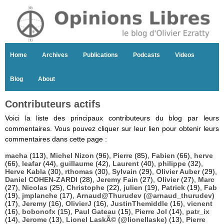
Home
Archives
Publications
Podcasts
Videos
Blog
About
Contributeurs actifs
Voici la liste des principaux contributeurs du blog par leurs
commentaires. Vous pouvez cliquer sur leur lien pour obtenir leurs
commentaires dans cette page :
macha
(113),
Michel Nizon
(96),
Pierre
(85),
Fabien
(66),
herve
(66),
leafar
(44),
guillaume
(42),
Laurent
(40),
philippe
(32),
Herve Kabla
(30),
rthomas
(30),
Sylvain
(29),
Olivier Auber
(29),
Daniel COHEN-ZARDI
(28),
Jeremy Fain
(27),
Olivier
(27),
Marc
(27),
Nicolas
(25),
Christophe
(22),
julien
(19),
Patrick
(19),
Fab
(19),
jmplanche
(17),
Arnaud@Thurudev (@arnaud_thurudev)
(17),
Jeremy
(16),
OlivierJ
(16),
JustinThemiddle
(16),
vicnent
(16),
bobonofx
(15),
Paul Gateau
(15),
Pierre Jol
(14),
patr_ix
(14),
Jerome
(13),
Lionel LaskÃ© (@lionellaske)
(13),
Pierre