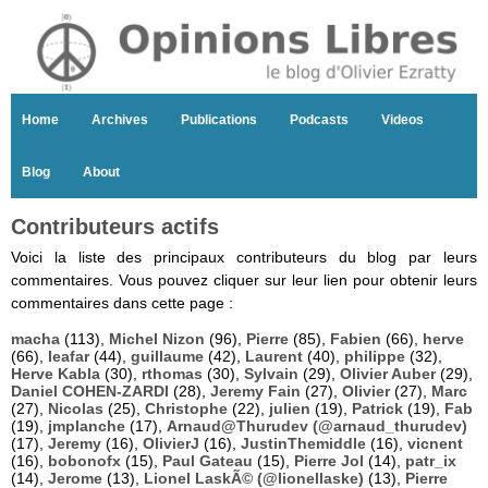
Home
Archives
Publications
Podcasts
Videos
Blog
About
Contributeurs actifs
Voici la liste des principaux contributeurs du blog par leurs
commentaires. Vous pouvez cliquer sur leur lien pour obtenir leurs
commentaires dans cette page :
macha
(113),
Michel Nizon
(96),
Pierre
(85),
Fabien
(66),
herve
(66),
leafar
(44),
guillaume
(42),
Laurent
(40),
philippe
(32),
Herve Kabla
(30),
rthomas
(30),
Sylvain
(29),
Olivier Auber
(29),
Daniel COHEN-ZARDI
(28),
Jeremy Fain
(27),
Olivier
(27),
Marc
(27),
Nicolas
(25),
Christophe
(22),
julien
(19),
Patrick
(19),
Fab
(19),
jmplanche
(17),
Arnaud@Thurudev (@arnaud_thurudev)
(17),
Jeremy
(16),
OlivierJ
(16),
JustinThemiddle
(16),
vicnent
(16),
bobonofx
(15),
Paul Gateau
(15),
Pierre Jol
(14),
patr_ix
(14),
Jerome
(13),
Lionel LaskÃ© (@lionellaske)
(13),
Pierre