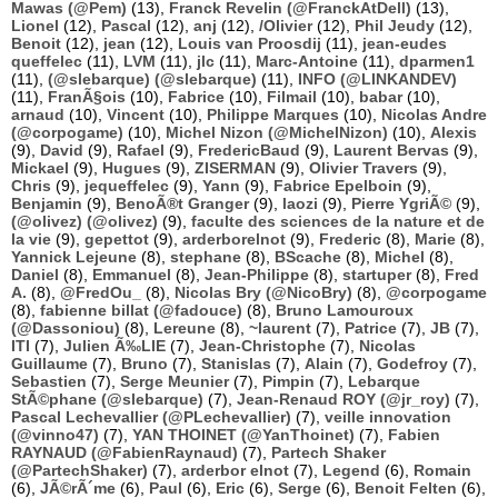
Mawas (@Pem)
(13),
Franck Revelin (@FranckAtDell)
(13),
Lionel
(12),
Pascal
(12),
anj
(12),
/Olivier
(12),
Phil Jeudy
(12),
Benoit
(12),
jean
(12),
Louis van Proosdij
(11),
jean-eudes
queffelec
(11),
LVM
(11),
jlc
(11),
Marc-Antoine
(11),
dparmen1
(11),
(@slebarque) (@slebarque)
(11),
INFO (@LINKANDEV)
(11),
FranÃ§ois
(10),
Fabrice
(10),
Filmail
(10),
babar
(10),
arnaud
(10),
Vincent
(10),
Philippe Marques
(10),
Nicolas Andre
(@corpogame)
(10),
Michel Nizon (@MichelNizon)
(10),
Alexis
(9),
David
(9),
Rafael
(9),
FredericBaud
(9),
Laurent Bervas
(9),
Mickael
(9),
Hugues
(9),
ZISERMAN
(9),
Olivier Travers
(9),
Chris
(9),
jequeffelec
(9),
Yann
(9),
Fabrice Epelboin
(9),
Benjamin
(9),
BenoÃ®t Granger
(9),
laozi
(9),
Pierre YgriÃ©
(9),
(@olivez) (@olivez)
(9),
faculte des sciences de la nature et de
la vie
(9),
gepettot
(9),
arderborelnot
(9),
Frederic
(8),
Marie
(8),
Yannick Lejeune
(8),
stephane
(8),
BScache
(8),
Michel
(8),
Daniel
(8),
Emmanuel
(8),
Jean-Philippe
(8),
startuper
(8),
Fred
A.
(8),
@FredOu_
(8),
Nicolas Bry (@NicoBry)
(8),
@corpogame
(8),
fabienne billat (@fadouce)
(8),
Bruno Lamouroux
(@Dassoniou)
(8),
Lereune
(8),
~laurent
(7),
Patrice
(7),
JB
(7),
ITI
(7),
Julien Ã‰LIE
(7),
Jean-Christophe
(7),
Nicolas
Guillaume
(7),
Bruno
(7),
Stanislas
(7),
Alain
(7),
Godefroy
(7),
Sebastien
(7),
Serge Meunier
(7),
Pimpin
(7),
Lebarque
StÃ©phane (@slebarque)
(7),
Jean-Renaud ROY (@jr_roy)
(7),
Pascal Lechevallier (@PLechevallier)
(7),
veille innovation
(@vinno47)
(7),
YAN THOINET (@YanThoinet)
(7),
Fabien
RAYNAUD (@FabienRaynaud)
(7),
Partech Shaker
(@PartechShaker)
(7),
arderbor elnot
(7),
Legend
(6),
Romain
(6),
JÃ©rÃ´me
(6),
Paul
(6),
Eric
(6),
Serge
(6),
Benoit Felten
(6),