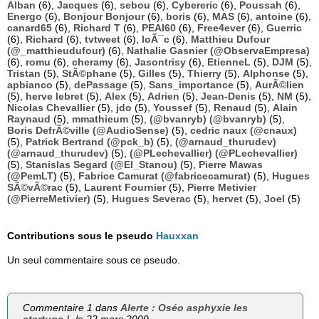
Alban
(6),
Jacques
(6),
sebou
(6),
Cybereric
(6),
Poussah
(6),
Energo
(6),
Bonjour Bonjour
(6),
boris
(6),
MAS
(6),
antoine
(6),
canard65
(6),
Richard T
(6),
PEAI60
(6),
Free4ever
(6),
Guerric
(6),
Richard
(6),
tvtweet
(6),
loÃ¯c
(6),
Matthieu Dufour
(@_matthieudufour)
(6),
Nathalie Gasnier (@ObservaEmpresa)
(6),
romu
(6),
cheramy
(6),
Jasontrisy
(6),
EtienneL
(5),
DJM
(5),
Tristan
(5),
StÃ©phane
(5),
Gilles
(5),
Thierry
(5),
Alphonse
(5),
apbianco
(5),
dePassage
(5),
Sans_importance
(5),
AurÃ©lien
(5),
herve lebret
(5),
Alex
(5),
Adrien
(5),
Jean-Denis
(5),
NM
(5),
Nicolas Chevallier
(5),
jdo
(5),
Youssef
(5),
Renaud
(5),
Alain
Raynaud
(5),
mmathieum
(5),
(@bvanryb) (@bvanryb)
(5),
Boris DefrÃ©ville (@AudioSense)
(5),
cedric naux (@cnaux)
(5),
Patrick Bertrand (@pck_b)
(5),
(@arnaud_thurudev)
(@arnaud_thurudev)
(5),
(@PLechevallier) (@PLechevallier)
(5),
Stanislas Segard (@El_Stanou)
(5),
Pierre Mawas
(@PemLT)
(5),
Fabrice Camurat (@fabricecamurat)
(5),
Hugues
SÃ©vÃ©rac
(5),
Laurent Fournier
(5),
Pierre Metivier
(@PierreMetivier)
(5),
Hugues Severac
(5),
hervet
(5),
Joel
(5)
Contributions sous le pseudo
Hauxxan
Un seul commentaire sous ce pseudo.
Commentaire 1 dans
Alerte : Oséo asphyxie les