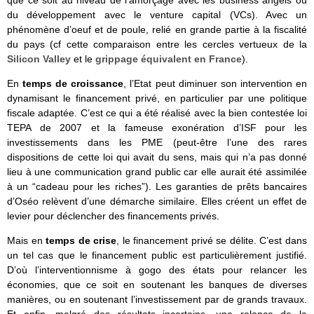
que ce soit au niveau de l’amorçage avec les business angels ou
du développement avec le venture capital (VCs). Avec un
phénomène d’oeuf et de poule, relié en grande partie à la fiscalité
du pays (cf cette comparaison entre les cercles vertueux de la
Silicon Valley
et le
grippage équivalent en France
).
En
temps de croissance
, l’Etat peut diminuer son intervention en
dynamisant le financement privé, en particulier par une politique
fiscale adaptée. C’est ce qui a été réalisé avec la bien contestée loi
TEPA de 2007 et la fameuse exonération d’ISF pour les
investissements dans les PME (peut-être l’une des rares
dispositions de cette loi qui avait du sens, mais qui n’a pas donné
lieu à une communication grand public car elle aurait été assimilée
à un “cadeau pour les riches”). Les garanties de prêts bancaires
d’Oséo relèvent d’une démarche similaire. Elles créent un effet de
levier pour déclencher des financements privés.
Mais en
temps de crise
, le financement privé se délite. C’est dans
un tel cas que le financement public est particulièrement justifié.
D’où l’interventionnisme à gogo des états pour relancer les
économies, que ce soit en soutenant les banques de diverses
manières, ou en soutenant l’investissement par de grands travaux.