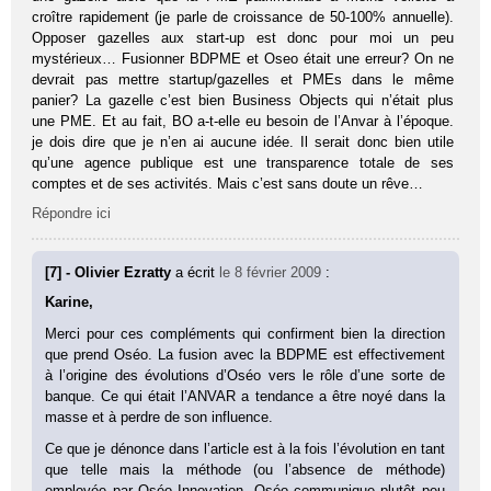
croître rapidement (je parle de croissance de 50-100% annuelle).
Opposer gazelles aux start-up est donc pour moi un peu
mystérieux… Fusionner BDPME et Oseo était une erreur? On ne
devrait pas mettre startup/gazelles et PMEs dans le même
panier? La gazelle c’est bien Business Objects qui n’était plus
une PME. Et au fait, BO a-t-elle eu besoin de l’Anvar à l’époque.
je dois dire que je n’en ai aucune idée. Il serait donc bien utile
qu’une agence publique est une transparence totale de ses
comptes et de ses activités. Mais c’est sans doute un rêve…
Répondre ici
[7] - Olivier Ezratty
a écrit
le 8 février 2009
:
Karine,
Merci pour ces compléments qui confirment bien la direction
que prend Oséo. La fusion avec la BDPME est effectivement
à l’origine des évolutions d’Oséo vers le rôle d’une sorte de
banque. Ce qui était l’ANVAR a tendance a être noyé dans la
masse et à perdre de son influence.
Ce que je dénonce dans l’article est à la fois l’évolution en tant
que telle mais la méthode (ou l’absence de méthode)
employée par Oséo Innovation. Oséo communique plutôt peu