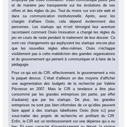
et de manière peu transparente sur les évolutions de ses
offres et des règles du jeu. Tout du moins sur son site web et
dans sa communication institutionnelle. Après, avec les
chargés d’affaire Oséo, cela dépend évidemment des
personnes. Les startups qui m’ont témoigné leur aventure
racontaient comment Oséo Innovation a changé les règles du
jeu en cours de route pendant le traitement de leur dossier. Ce
sont ces changements qui asphyxient les startups encore plus
que les nouvelles règles elles-mêmes. Oséo n’échappe
visiblement pas à cette malédiction des grandes organisations
et du gouvernement qui peinent à communiquer et à faire de la
pédagogie.
Pour ce qui est du CIR, effectivement, le gouvernement a mis
le paquet dessus. C’était d’ailleurs un des moyens d’afficher
une augmentation des budgets de la recherche par Valérie
Pécresse en 2007. Mais le CIR a tendance a être plus
consommé par les grandes entreprises (en partie, par effet
d’aubaine) que par les startups. De plus, les grandes
entreprises ne sont pas bien informées de ce qu’elles peuvent
faire appel à des startups labellisées Oséo (liste ici) pour
sous-traiter des projets de recherche en profitant du CIR.
Enfin, le CIR est un remboursement sur une dépense qui a eu
lieu. Et sans capacité d’investissement au départ, la startup