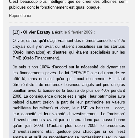
C’est beaucoup plus intelligent que de créer des officines semi
publiques dont le fonctionnement est quasi opaque.
Répondre ici
[13] - Olivier Ezratty
a écrit
le 9 février 2009
:
Olivier, est-ce qu’il s’agit vraiment des mêmes conseillers ? Je
croyais qu’il y en avait qui étaient spécialisés sur les startups
(Oséo Innovation) et d’autres qui étaient spécialisés sur les
PME (Oséo Financement).
Je suis sinon 100% d’accord sur la nécessité de dynamiser
les financements privés. La loi TEPA/ISF a eu du bon de ce
côté là, mais ce n’est qu’un petit bout du chemin. Et il faut
être réaliste : de nombreux business angels ont pris un gros
bouillon avec la baisse de la bourse de plus de 40% pendant
2008. La conséquence directe est simple : leur patrimoine aura
baissé d’autant (selon la part de leur patrimoine en valeurs
mobilières boursières) et donc, leur ISF va baisser… donc,
leur capacité et leur volonté d’investissement. La “moisson”
d’investissements avant juin ne sera donc pas aussi bonne
qu’en juin 2008. D’autant plus qu’en 2008, le processus
d’investissement était quelque peu chaotique si ce n’est
amateur et qu’il va probablement se professionnaliser un peu