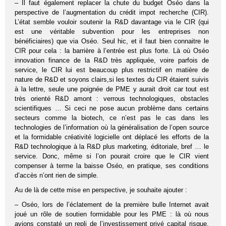
– Il faut également replacer la chute du budget Oséo dans la
perspective de l’augmentation du crédit impot recherche (CIR).
L’état semble vouloir soutenir la R&D davantage via le CIR (qui
est une véritable subvention pour les entreprises non
bénéficiaires) que via Oséo. Seul hic, et il faut bien connaitre le
CIR pour cela : la barrière à l’entrée est plus forte. Là où Oséo
innovation finance de la R&D très appliquée, voire parfois de
service, le CIR lui est beaucoup plus restrictif en matière de
nature de R&D et soyons clairs,si les textes du CIR étaient suivis
à la lettre, seule une poignée de PME y aurait droit car tout est
très orienté R&D amont : verrous technologiques, obstacles
scientifiques … Si ceci ne pose aucun problème dans certains
secteurs comme la biotech, ce n’est pas le cas dans les
technologies de l’information où la généralisation de l’open source
et la formidable créativité logicielle ont déplacé les efforts de la
R&D technologique à la R&D plus marketing, éditoriale, bref … le
service. Donc, même si l’on pourait croire que le CIR vient
compenser à terme la baisse Oséo, en pratique, ses conditions
d’accès n’ont rien de simple.
Au de là de cette mise en perspective, je souhaite ajouter :
– Oséo, lors de l’éclatement de la première bulle Internet avait
joué un rôle de soutien formidable pour les PME : là où nous
avions constaté un repli de l’investissement privé capital risque,