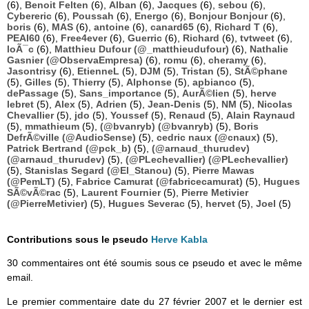
(6),
Benoit Felten
(6),
Alban
(6),
Jacques
(6),
sebou
(6),
Cybereric
(6),
Poussah
(6),
Energo
(6),
Bonjour Bonjour
(6),
boris
(6),
MAS
(6),
antoine
(6),
canard65
(6),
Richard T
(6),
PEAI60
(6),
Free4ever
(6),
Guerric
(6),
Richard
(6),
tvtweet
(6),
loÃ¯c
(6),
Matthieu Dufour (@_matthieudufour)
(6),
Nathalie
Gasnier (@ObservaEmpresa)
(6),
romu
(6),
cheramy
(6),
Jasontrisy
(6),
EtienneL
(5),
DJM
(5),
Tristan
(5),
StÃ©phane
(5),
Gilles
(5),
Thierry
(5),
Alphonse
(5),
apbianco
(5),
dePassage
(5),
Sans_importance
(5),
AurÃ©lien
(5),
herve
lebret
(5),
Alex
(5),
Adrien
(5),
Jean-Denis
(5),
NM
(5),
Nicolas
Chevallier
(5),
jdo
(5),
Youssef
(5),
Renaud
(5),
Alain Raynaud
(5),
mmathieum
(5),
(@bvanryb) (@bvanryb)
(5),
Boris
DefrÃ©ville (@AudioSense)
(5),
cedric naux (@cnaux)
(5),
Patrick Bertrand (@pck_b)
(5),
(@arnaud_thurudev)
(@arnaud_thurudev)
(5),
(@PLechevallier) (@PLechevallier)
(5),
Stanislas Segard (@El_Stanou)
(5),
Pierre Mawas
(@PemLT)
(5),
Fabrice Camurat (@fabricecamurat)
(5),
Hugues
SÃ©vÃ©rac
(5),
Laurent Fournier
(5),
Pierre Metivier
(@PierreMetivier)
(5),
Hugues Severac
(5),
hervet
(5),
Joel
(5)
Contributions sous le pseudo
Herve Kabla
30 commentaires ont été soumis sous ce pseudo et avec le même
email.
Le premier commentaire date du 27 février 2007 et le dernier est