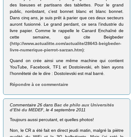
des liseuses et partisans des tablettes. Pour le grand
public, nonbstant, c’est bonnet blanc et blanc bonnet.
Dans cinq ans, je suis prêt à parier que ces deux secteurs
auront fusionné. Le grand perdant, ce sera l’industrie du
livre papier. Comme le rappelle le Canard Enchaîné de
cette semaine, qui cite Beigbeder
(
http://www.actualitte.com/actualite/28643-beigbeder-
livre-numerique-pierrot-sarzan.htm
):
Quand on crée ainsi une même machine qui contient
YouTube, Facebook, TF1 et Dostoïevski, eh bien ayons
l’honnêteté de le dire : Dostoïevski est mal barré.
Répondre à ce commentaire
Commentaire 26 dans
Bac de philo aux Universités
d’Eté du MEDEF
, le 4 septembre 2011
Toujours aussi percutant, et quelles photos!
Non, le CR a été fait en direct jeudi matin, malgré la piètre
qualité du WiFi et la 3G balbytiante. Mais j’ai raté le