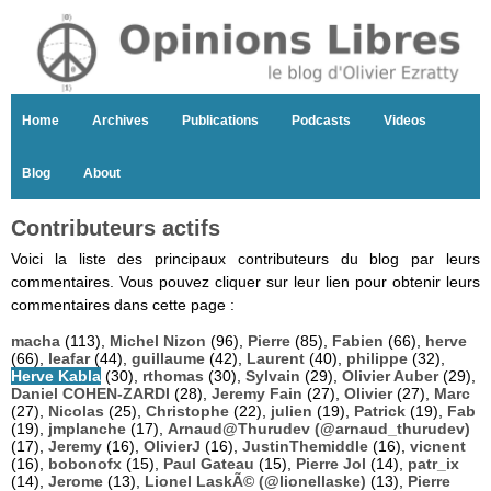
Home
Archives
Publications
Podcasts
Videos
Blog
About
Contributeurs actifs
Voici la liste des principaux contributeurs du blog par leurs
commentaires. Vous pouvez cliquer sur leur lien pour obtenir leurs
commentaires dans cette page :
macha
(113),
Michel Nizon
(96),
Pierre
(85),
Fabien
(66),
herve
(66),
leafar
(44),
guillaume
(42),
Laurent
(40),
philippe
(32),
Herve Kabla
(30),
rthomas
(30),
Sylvain
(29),
Olivier Auber
(29),
Daniel COHEN-ZARDI
(28),
Jeremy Fain
(27),
Olivier
(27),
Marc
(27),
Nicolas
(25),
Christophe
(22),
julien
(19),
Patrick
(19),
Fab
(19),
jmplanche
(17),
Arnaud@Thurudev (@arnaud_thurudev)
(17),
Jeremy
(16),
OlivierJ
(16),
JustinThemiddle
(16),
vicnent
(16),
bobonofx
(15),
Paul Gateau
(15),
Pierre Jol
(14),
patr_ix
(14),
Jerome
(13),
Lionel LaskÃ© (@lionellaske)
(13),
Pierre