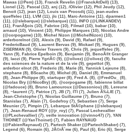
Mawas (@Pem)
(13),
Franck Revelin (@FranckAtDell)
(13),
Lionel
(12),
Pascal
(12),
anj
(12),
/Olivier
(12),
Phil Jeudy
(12),
Benoit
(12),
jean
(12),
Louis van Proosdij
(11),
jean-eudes
queffelec
(11),
LVM
(11),
jlc
(11),
Marc-Antoine
(11),
dparmen1
(11),
(@slebarque) (@slebarque)
(11),
INFO (@LINKANDEV)
(11),
FranÃ§ois
(10),
Fabrice
(10),
Filmail
(10),
babar
(10),
arnaud
(10),
Vincent
(10),
Philippe Marques
(10),
Nicolas Andre
(@corpogame)
(10),
Michel Nizon (@MichelNizon)
(10),
arderborelnot
(10),
Alexis
(9),
David
(9),
Rafael
(9),
FredericBaud
(9),
Laurent Bervas
(9),
Mickael
(9),
Hugues
(9),
ZISERMAN
(9),
Olivier Travers
(9),
Chris
(9),
jequeffelec
(9),
Yann
(9),
Fabrice Epelboin
(9),
Benjamin
(9),
BenoÃ®t Granger
(9),
laozi
(9),
Pierre YgriÃ©
(9),
(@olivez) (@olivez)
(9),
faculte
des sciences de la nature et de la vie
(9),
gepettot
(9),
arderbor elnot
(9),
Frederic
(8),
Marie
(8),
Yannick Lejeune
(8),
stephane
(8),
BScache
(8),
Michel
(8),
Daniel
(8),
Emmanuel
(8),
Jean-Philippe
(8),
startuper
(8),
Fred A.
(8),
@FredOu_
(8),
Nicolas Bry (@NicoBry)
(8),
@corpogame
(8),
fabienne billat
(@fadouce)
(8),
Bruno Lamouroux (@Dassoniou)
(8),
Lereune
(8),
~laurent
(7),
Patrice
(7),
JB
(7),
ITI
(7),
Julien Ã‰LIE
(7),
Jean-Christophe
(7),
Nicolas Guillaume
(7),
Bruno
(7),
Stanislas
(7),
Alain
(7),
Godefroy
(7),
Sebastien
(7),
Serge
Meunier
(7),
Pimpin
(7),
Lebarque StÃ©phane (@slebarque)
(7),
Jean-Renaud ROY (@jr_roy)
(7),
Pascal Lechevallier
(@PLechevallier)
(7),
veille innovation (@vinno47)
(7),
YAN
THOINET (@YanThoinet)
(7),
Fabien RAYNAUD
(@FabienRaynaud)
(7),
Partech Shaker (@PartechShaker)
(7),
Legend
(6),
Romain
(6),
JÃ©rÃ´me
(6),
Paul
(6),
Eric
(6),
Serge