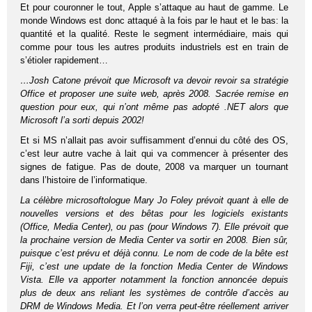
Et pour couronner le tout, Apple s’attaque au haut de gamme. Le
monde Windows est donc attaqué à la fois par le haut et le bas: la
quantité et la qualité. Reste le segment intermédiaire, mais qui
comme pour tous les autres produits industriels est en train de
s’étioler rapidement…
…Josh Catone prévoit que Microsoft va devoir revoir sa stratégie
Office et proposer une suite web, après 2008. Sacrée remise en
question pour eux, qui n’ont même pas adopté .NET alors que
Microsoft l’a sorti depuis 2002!
Et si MS n’allait pas avoir suffisamment d’ennui du côté des OS,
c’est leur autre vache à lait qui va commencer à présenter des
signes de fatigue. Pas de doute, 2008 va marquer un tournant
dans l’histoire de l’informatique.
La célèbre microsoftologue Mary Jo Foley prévoit quant à elle de
nouvelles versions et des bêtas pour les logiciels existants
(Office, Media Center), ou pas (pour Windows 7). Elle prévoit que
la prochaine version de Media Center va sortir en 2008. Bien sûr,
puisque c’est prévu et déjà connu. Le nom de code de la bête est
Fiji, c’est une update de la fonction Media Center de Windows
Vista. Elle va apporter notamment la fonction annoncée depuis
plus de deux ans reliant les systèmes de contrôle d’accès au
DRM de Windows Media. Et l’on verra peut-être réellement arriver