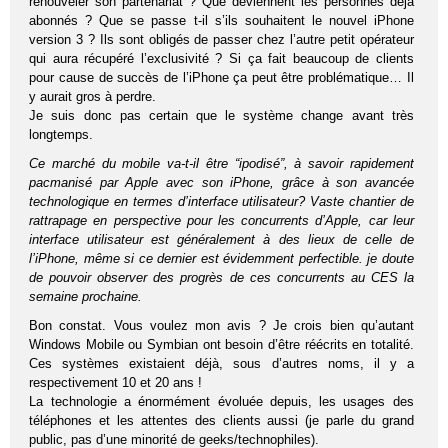
renouveler son partenariat ? Que deviennent les personnes déjà
abonnés ? Que se passe t-il s’ils souhaitent le nouvel iPhone
version 3 ? Ils sont obligés de passer chez l’autre petit opérateur
qui aura récupéré l’exclusivité ? Si ça fait beaucoup de clients
pour cause de succès de l’iPhone ça peut être problématique… Il
y aurait gros à perdre.
Je suis donc pas certain que le système change avant très
longtemps.
Ce marché du mobile va-t-il être “ipodisé”, à savoir rapidement
pacmanisé par Apple avec son iPhone, grâce à son avancée
technologique en termes d’interface utilisateur? Vaste chantier de
rattrapage en perspective pour les concurrents d’Apple, car leur
interface utilisateur est généralement à des lieux de celle de
l’iPhone, même si ce dernier est évidemment perfectible. je doute
de pouvoir observer des progrès de ces concurrents au CES la
semaine prochaine.
Bon constat. Vous voulez mon avis ? Je crois bien qu’autant
Windows Mobile ou Symbian ont besoin d’être réécrits en totalité.
Ces systèmes existaient déjà, sous d’autres noms, il y a
respectivement 10 et 20 ans !
La technologie a énormément évoluée depuis, les usages des
téléphones et les attentes des clients aussi (je parle du grand
public, pas d’une minorité de geeks/technophiles).