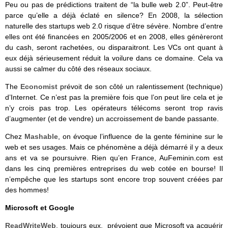
Peu ou pas de prédictions traitent de “la bulle web 2.0”. Peut-être
parce qu’elle a déjà éclaté en silence? En 2008, la sélection
naturelle des startups web 2.0 risque d’être sévère. Nombre d’entre
elles ont été financées en 2005/2006 et en 2008, elles génèreront
du cash, seront rachetées, ou disparaitront. Les VCs ont quant à
eux déjà sérieusement réduit la voilure dans ce domaine. Cela va
aussi se calmer du côté des réseaux sociaux.
The
Economist
prévoit de son côté un ralentissement (technique)
d’Internet. Ce n’est pas la première fois que l’on peut lire cela et je
n’y crois pas trop. Les opérateurs télécoms seront trop ravis
d’augmenter (et de vendre) un accroissement de bande passante.
Chez
Mashable
, on évoque l’influence de la gente féminine sur le
web et ses usages. Mais ce phénomène a déjà démarré il y a deux
ans et va se poursuivre. Rien qu’en France, AuFeminin.com est
dans les cinq premières entreprises du web cotée en bourse! Il
n’empêche que les startups sont encore trop souvent créées par
des hommes!
Microsoft et Google
ReadWriteWeb
, toujours eux, prévoient que Microsoft va acquérir