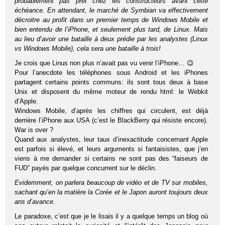
probablement pas prêt chez les constructeurs avant cette
échéance. En attendant, le marché de Symbian va effectivement
décroitre au profit dans un premier temps de Windows Mobile et
bien entendu de l’iPhone, et seulement plus tard, de Linux. Mais
au lieu d’avoir une bataille à deux prédie par les analystes (Linux
vs Windows Mobile), cela sera une bataille à trois!
Je crois que Linus non plus n’avait pas vu venir l’iPhone… 😉
Pour l’anecdote les téléphones sous Android et les iPhones
partagent certains points communs: ils sont tous deux à base
Unix et disposent du même moteur de rendu html: le Webkit
d’Apple.
Windows Mobile, d’après les chiffres qui circulent, est déjà
derrière l’iPhone aux USA (c’est le BlackBerry qui résiste encore).
War is over ?
Quand aux analystes, leur taux d’inexactitude concernant Apple
est parfois si élevé, et leurs arguments si fantaisistes, que j’en
viens à me demander si certains ne sont pas des “faiseurs de
FUD” payés par quelque concurrent sur le déclin.
Evidemment, on parlera beaucoup de vidéo et de TV sur mobiles,
sachant qu’en la matière la Corée et le Japon auront toujours deux
ans d’avance.
Le paradoxe, c’est que je le lisais il y a quelque temps un blog où