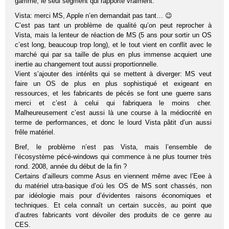
gamme, le seul segment qui rapporte vraiment.
Vista: merci MS, Apple n’en demandait pas tant… 😉
C’est pas tant un problème de qualité qu’on peut reprocher à
Vista, mais la lenteur de réaction de MS (5 ans pour sortir un OS
c’est long, beaucoup trop long), et le tout vient en conflit avec le
marché qui par sa taille de plus en plus immense acquiert une
inertie au changement tout aussi proportionnelle.
Vient s’ajouter des intérêts qui se mettent à diverger: MS veut
faire un OS de plus en plus sophistiqué et exigeant en
ressources, et les fabricants de pécés se font une guerre sans
merci et c’est à celui qui fabriquera le moins cher.
Malheureusement c’est aussi là une course à la médiocrité en
terme de performances, et donc le lourd Vista pâtit d’un aussi
frêle matériel.
Bref, le problème n’est pas Vista, mais l’ensemble de
l’écosystème pécé-windows qui commence à ne plus tourner très
rond. 2008, année du début de la fin ?
Certains d’ailleurs comme Asus en viennent même avec l’Eee à
du matériel utra-basique d’où les OS de MS sont chassés, non
par idéologie mais pour d’évidentes raisons économiques et
techniques. Et cela connaît un certain succès, au point que
d’autres fabricants vont dévoiler des produits de ce genre au
CES.