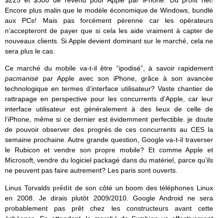
$225 et $300 de revenu pour Apple par iPhone. Du profit net!
Encore plus malin que le modèle économique de Windows, bundlé
aux PCs! Mais pas forcément pérenne car les opérateurs
n’accepteront de payer que si cela les aide vraiment à capter de
nouveaux clients. Si Apple devient dominant sur le marché, cela ne
sera plus le cas.
Ce marché du mobile va-t-il être “ipodisé”, à savoir rapidement
pacmanisé
par Apple avec son iPhone, grâce à son avancée
technologique en termes d’interface utilisateur? Vaste chantier de
rattrapage en perspective pour les concurrents d’Apple, car leur
interface utilisateur est généralement à des lieux de celle de
l’iPhone, même si ce dernier est évidemment perfectible. je doute
de pouvoir observer des progrès de ces concurrents au CES la
semaine prochaine. Autre grande question, Google va-t-il traverser
le Rubicon et vendre son propre mobile? Et comme Apple et
Microsoft, vendre du logiciel packagé dans du matériel, parce qu’ils
ne peuvent pas faire autrement? Les paris sont ouverts.
Linus Torvalds
prédit
de son côté un boom des téléphones Linux
en 2008. Je dirais plutôt 2009/2010. Google Android ne sera
probablement pas prêt chez les constructeurs avant cette