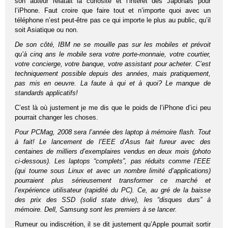
son auteur relatait la curiosité et l’intérêt des Japonais pour
l’iPhone. Faut croire que faire tout et n’importe quoi avec un
téléphone n’est peut-être pas ce qui importe le plus au public, qu’il
soit Asiatique ou non.
De son côté, IBM ne se mouille pas sur les mobiles et prévoit
qu’à cinq ans le mobile sera votre porte-monnaie, votre courtier,
votre concierge, votre banque, votre assistant pour acheter. C’est
techniquement possible depuis des années, mais pratiquement,
pas mis en oeuvre. La faute à qui et à quoi? Le manque de
standards applicatifs!
C’est là où justement je me dis que le poids de l’iPhone d’ici peu
pourrait changer les choses.
Pour PCMag, 2008 sera l’année des laptop à mémoire flash. Tout
à fait! Le lancement de l’EEE d’Asus fait fureur avec des
centaines de milliers d’exemplaires vendus en deux mois (photo
ci-dessous). Les laptops “complets”, pas réduits comme l’EEE
(qui tourne sous Linux et avec un nombre limité d’applications)
pourraient plus sérieusement transformer ce marché et
l’expérience utilisateur (rapidité du PC). Ce, au gré de la baisse
des prix des SSD (solid state drive), les “disques durs” à
mémoire. Dell, Samsung sont les premiers à se lancer.
Rumeur ou indiscrétion, il se dit justement qu’Apple pourrait sortir