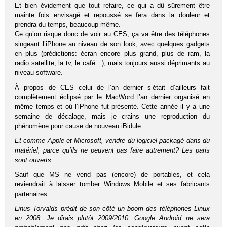
Et bien évidement que tout refaire, ce qui a dû sûrement être
mainte fois envisagé et repoussé se fera dans la douleur et
prendra du temps, beaucoup même.
Ce qu’on risque donc de voir au CES, ça va être des téléphones
singeant l’iPhone au niveau de son look, avec quelques gadgets
en plus (prédictions: écran encore plus grand, plus de ram, la
radio satellite, la tv, le café…), mais toujours aussi déprimants au
niveau software.
À propos de CES celui de l’an dernier s’était d’ailleurs fait
complètement éclipsé par le MacWord l’an dernier organisé en
même temps et où l’iPhone fut présenté. Cette année il y a une
semaine de décalage, mais je crains une reproduction du
phénomène pour cause de nouveau iBidule.
Et comme Apple et Microsoft, vendre du logiciel packagé dans du
matériel, parce qu’ils ne peuvent pas faire autrement? Les paris
sont ouverts.
Sauf que MS ne vend pas (encore) de portables, et cela
reviendrait à laisser tomber Windows Mobile et ses fabricants
partenaires.
Linus Torvalds prédit de son côté un boom des téléphones Linux
en 2008. Je dirais plutôt 2009/2010. Google Android ne sera