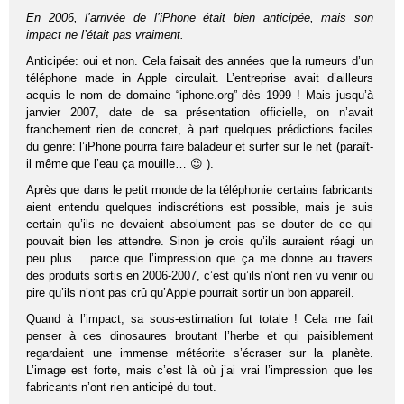
En 2006, l’arrivée de l’iPhone était bien anticipée, mais son
impact ne l’était pas vraiment.
Anticipée: oui et non. Cela faisait des années que la rumeurs d’un
téléphone made in Apple circulait. L’entreprise avait d’ailleurs
acquis le nom de domaine “iphone.org” dès 1999 ! Mais jusqu’à
janvier 2007, date de sa présentation officielle, on n’avait
franchement rien de concret, à part quelques prédictions faciles
du genre: l’iPhone pourra faire baladeur et surfer sur le net (paraît-
il même que l’eau ça mouille… 😉 ).
Après que dans le petit monde de la téléphonie certains fabricants
aient entendu quelques indiscrétions est possible, mais je suis
certain qu’ils ne devaient absolument pas se douter de ce qui
pouvait bien les attendre. Sinon je crois qu’ils auraient réagi un
peu plus… parce que l’impression que ça me donne au travers
des produits sortis en 2006-2007, c’est qu’ils n’ont rien vu venir ou
pire qu’ils n’ont pas crû qu’Apple pourrait sortir un bon appareil.
Quand à l’impact, sa sous-estimation fut totale ! Cela me fait
penser à ces dinosaures broutant l’herbe et qui paisiblement
regardaient une immense météorite s’écraser sur la planète.
L’image est forte, mais c’est là où j’ai vrai l’impression que les
fabricants n’ont rien anticipé du tout.