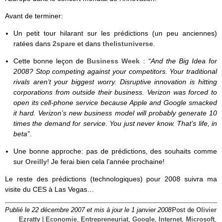
Avant de terminer:
Un petit tour hilarant sur les prédictions (un peu anciennes)
ratées dans
2spare
et dans
thelistuniverse
.
Cette bonne leçon de
Business Week
:
“And the Big Idea for
2008? Stop competing against your competitors. Your traditional
rivals aren’t your biggest worry. Disruptive innovation is hitting
corporations from outside their business. Verizon was forced to
open its cell-phone service because Apple and Google smacked
it hard. Verizon’s new business model will probably generate 10
times the demand for service. You just never know. That’s life, in
beta”
.
Une bonne approche: pas de prédictions, des souhaits comme
sur
Oreilly
! Je ferai bien cela l’année prochaine!
Le reste des prédictions (technologiques) pour 2008 suivra ma
visite du CES à Las Vegas…
Publié le 22 décembre 2007 et mis à jour le 1 janvier 2008
Post de
Olivier
Ezratty
|
Economie
,
Entrepreneuriat
,
Google
,
Internet
,
Microsoft
,