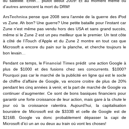
du satellite. Enfin… plutôt début 2009! Et au moment même où
d’
autres
annoncent la mort du DRM!
ArsTechnica
pense que 2008 sera l’année de la guerre des iPod
vs Zune. Ah bon? Une guerre? Une petite bataille pour l’instant car
Zune n’est même pas vendu hors des USA et sans grand succès,
même si le Zune 2 est un peu meilleur que le premier. Un test côte
à côté de l’iTouch d’Apple et du Zune 2 montre en tout cas que
Microsoft a encore du pain sur la planche, et cherche toujours le
bon levain…
Pendant ce temps, le
Financial Times
prédit une action Google à
plus de $1000 et des fusions chez ses concurrents. $1000?
Pourquoi pas car le marché de la publicité en ligne qui est le socle
de chiffre d’affaire de Google, va encore croitre de plus de 20%
pendant les cinq années à venir, et la part de marché de Google va
continuer d’augmenter. Ce sont de bons basiques financiers pour
garantir une forte croissance de leur action, mais gare à la chute le
jour où la croissance ralentira. Aujourd’hui, la capitalisation
boursière de Microsoft est de $333B et celle de Google est de
$216B. Google va donc probablement dépasser la capi de
Microsoft d’ici un an ou deux au train où vont les choses!