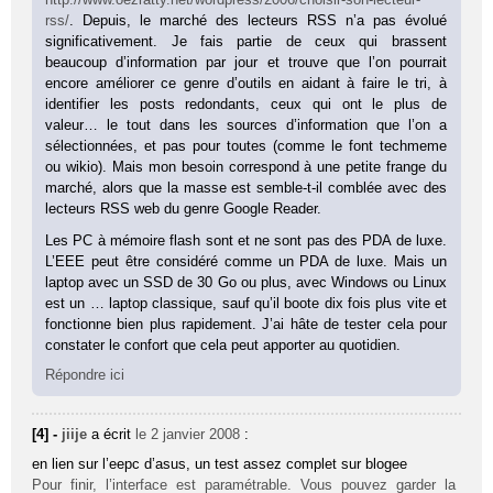
rss/
. Depuis, le marché des lecteurs RSS n’a pas évolué
significativement. Je fais partie de ceux qui brassent
beaucoup d’information par jour et trouve que l’on pourrait
encore améliorer ce genre d’outils en aidant à faire le tri, à
identifier les posts redondants, ceux qui ont le plus de
valeur… le tout dans les sources d’information que l’on a
sélectionnées, et pas pour toutes (comme le font techmeme
ou wikio). Mais mon besoin correspond à une petite frange du
marché, alors que la masse est semble-t-il comblée avec des
lecteurs RSS web du genre Google Reader.
Les PC à mémoire flash sont et ne sont pas des PDA de luxe.
L’EEE peut être considéré comme un PDA de luxe. Mais un
laptop avec un SSD de 30 Go ou plus, avec Windows ou Linux
est un … laptop classique, sauf qu’il boote dix fois plus vite et
fonctionne bien plus rapidement. J’ai hâte de tester cela pour
constater le confort que cela peut apporter au quotidien.
Répondre ici
[4] -
jiije
a écrit
le 2 janvier 2008
:
en lien sur l’eepc d’asus, un test assez complet sur blogee
Pour finir, l’interface est paramétrable. Vous pouvez garder la