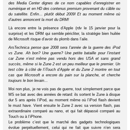
des Media Center dignes de ce nom capables d’enregistrer en
numérique et en HD des contenus premium provenant du câble ou
du satellite. Enfin… plutôt début 2009! Et au moment même où
d’autres annoncent la mort du DRM!
Là encore entre la présence d’Apple (rdv le 15 janvier pour la
surprise) et les DRM qui semble péricliter, la stratégie bien huilée
de Microsoft risque d’avoir du plomb dans l’aile.
ArsTechnica pense que 2008 sera l’année de la guerre des iPod
vs Zune. Ah bon? Une guerre? Une petite bataille pour l’instant
car Zune n’est même pas vendu hors des USA et sans grand
succès, même si le Zune 2 est un peu meilleur que le premier. Un
test côte à côté de l’iTouch d’Apple et du Zune 2 montre en tout
cas que Microsoft a encore du pain sur la planche, et cherche
toujours le bon levain…
Moi non plus, je ne vois pas de guerre, tout simplement parce que
MS se bat avec des années de retard: ils sortent le Zune à disque
dur 5 ans après l’iPod, au moment même où l’iPod flash devient
le must have. Vient ensuite le Zune 2 avec sa version flash, pas
extraordinaire comparé au nano, et qui fait dépassé comparé au
Touch ou à l’iPhone.
Le problème c’est que le marché des gadgets technologiques
évolue perpétuellement, celui qui ne fait que suivre n’en sera