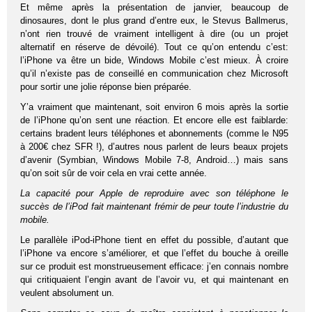
Et même après la présentation de janvier, beaucoup de
dinosaures, dont le plus grand d’entre eux, le Stevus Ballmerus,
n’ont rien trouvé de vraiment intelligent à dire (ou un projet
alternatif en réserve de dévoilé). Tout ce qu’on entendu c’est:
l’iPhone va être un bide, Windows Mobile c’est mieux. À croire
qu’il n’existe pas de conseillé en communication chez Microsoft
pour sortir une jolie réponse bien préparée.
Y’a vraiment que maintenant, soit environ 6 mois après la sortie
de l’iPhone qu’on sent une réaction. Et encore elle est faiblarde:
certains bradent leurs téléphones et abonnements (comme le N95
à 200€ chez SFR !), d’autres nous parlent de leurs beaux projets
d’avenir (Symbian, Windows Mobile 7-8, Android…) mais sans
qu’on soit sûr de voir cela en vrai cette année.
La capacité pour Apple de reproduire avec son téléphone le
succès de l’iPod fait maintenant frémir de peur toute l’industrie du
mobile.
Le parallèle iPod-iPhone tient en effet du possible, d’autant que
l’iPhone va encore s’améliorer, et que l’effet du bouche à oreille
sur ce produit est monstrueusement efficace: j’en connais nombre
qui critiquaient l’engin avant de l’avoir vu, et qui maintenant en
veulent absolument un.