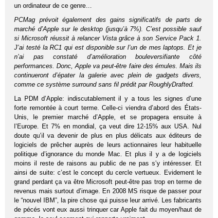
un ordinateur de ce genre…
PCMag prévoit également des gains significatifs de parts de
marché d’Apple sur le desktop (jusqu’à 7%). C’est possible sauf
si Microsoft réussit à relancer Vista grâce à son Service Pack 1.
J’ai testé la RC1 qui est disponible sur l’un de mes laptops. Et je
n’ai pas constaté d’amélioration bouleversifiante côté
performances. Donc, Apple va peut-être faire des émules. Mais ils
continueront d’épater la galerie avec plein de gadgets divers,
comme ce système surround sans fil prédit par RoughlyDrafted.
La PDM d’Apple: indiscutablement il y a tous les signes d’une
forte remontée à court terme. Celle-ci viendra d’abord des États-
Unis, le premier marché d’Apple, et se propagera ensuite à
l’Europe. Et 7% en mondial, ça veut dire 12-15% aux USA. Nul
doute qu’il va devenir de plus en plus délicats aux éditeurs de
logiciels de prêcher auprès de leurs actionnaires leur habituelle
politique d’ignorance du monde Mac. Et plus il y a de logiciels
moins il reste de raisons au public de ne pas s’y intéresser. Et
ainsi de suite: c’est le concept du cercle vertueux. Evidement le
grand perdant ça va être Microsoft peut-être pas trop en terme de
revenus mais surtout d’image. En 2008 MS risque de passer pour
le “nouvel IBM”, la pire chose qui puisse leur arrivé. Les fabricants
de pécés vont eux aussi trinquer car Apple fait du moyen/haut de