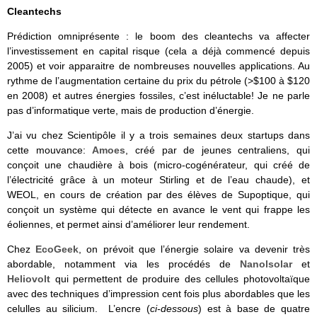
Cleantechs
Prédiction omniprésente : le boom des cleantechs va affecter
l’investissement en capital risque (cela a déjà commencé depuis
2005) et voir apparaitre de nombreuses nouvelles applications. Au
rythme de l’augmentation certaine du prix du pétrole (>$100 à $120
en 2008) et autres énergies fossiles, c’est inéluctable! Je ne parle
pas d’informatique verte, mais de production d’énergie.
J’ai vu chez Scientipôle il y a trois semaines deux startups dans
cette mouvance:
Amoes
, créé par de jeunes centraliens, qui
conçoit une chaudière à bois (micro-cogénérateur, qui créé de
l’électricité grâce à un moteur Stirling et de l’eau chaude), et
WEOL, en cours de création par des élèves de Supoptique, qui
conçoit un système qui détecte en avance le vent qui frappe les
éoliennes, et permet ainsi d’améliorer leur rendement.
Chez
EcoGeek
, on prévoit que l’énergie solaire va devenir très
abordable, notamment via les procédés de
Nanolsolar
et
Heliovolt
qui permettent de produire des cellules photovoltaïque
avec des techniques d’impression cent fois plus abordables que les
celulles au silicium. L’encre (
ci-dessous
) est à base de quatre