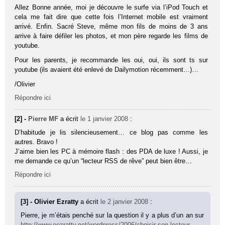
Allez Bonne année, moi je découvre le surfe via l’iPod Touch et
cela me fait dire que cette fois l’Internet mobile est vraiment
arrivé. Enfin. Sacré Steve, même mon fils de moins de 3 ans
arrive à faire défiler les photos, et mon père regarde les films de
youtube.
Pour les parents, je recommande les oui, oui, ils sont ts sur
youtube (ils avaient été enlevé de Dailymotion récemment…)…
/Olivier
Répondre ici
[2] -
Pierre MF
a écrit
le 1 janvier 2008
:
D’habitude je lis silencieusement… ce blog pas comme les
autres. Bravo !
J’aime bien les PC à mémoire flash : des PDA de luxe ! Aussi, je
me demande ce qu’un “lecteur RSS de rêve” peut bien être…
Répondre ici
[3] - Olivier Ezratty
a écrit
le 2 janvier 2008
:
Pierre, je m’étais penché sur la question il y a plus d’un an sur
http://www.oezratty.net/wordpress/2006/choisir-son-lecteur-