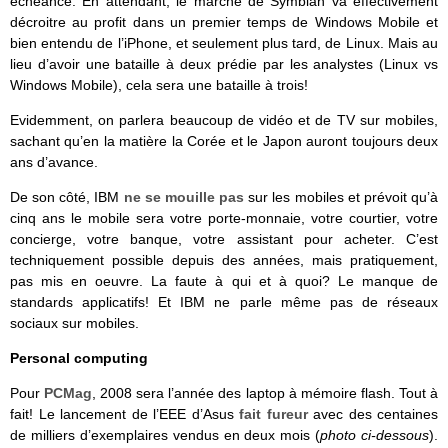
échéance. En attendant, le marché de Symbian va effectivement
décroitre au profit dans un premier temps de Windows Mobile et
bien entendu de l’iPhone, et seulement plus tard, de Linux. Mais au
lieu d’avoir une bataille à deux prédie par les analystes (Linux vs
Windows Mobile), cela sera une bataille à trois!
Evidemment, on parlera beaucoup de vidéo et de TV sur mobiles,
sachant qu’en la matière la Corée et le Japon auront toujours deux
ans d’avance.
De son côté, IBM
ne se mouille pas
sur les mobiles et prévoit qu’à
cinq ans le mobile sera votre porte-monnaie, votre courtier, votre
concierge, votre banque, votre assistant pour acheter. C’est
techniquement possible depuis des années, mais pratiquement,
pas mis en oeuvre. La faute à qui et à quoi? Le manque de
standards applicatifs! Et IBM ne parle même pas de réseaux
sociaux sur mobiles.
Personal computing
Pour
PCMag
, 2008 sera l’année des laptop à mémoire flash. Tout à
fait! Le lancement de l’EEE d’Asus
fait fureur
avec des centaines
de milliers d’exemplaires vendus en deux mois (
photo ci-dessous
).