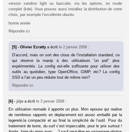
version xandros light ou basculer, via les options, en mode
complet (kde). Vous pouvez aussi installez la distribution de votre
choix, par exemple l’excellente ubuntu
bonne année
Répondre ici
[5] - Olivier Ezratty
a écrit
le 2 janvier 2008
:
D’accord, mais on sort des clous de l’installation standard, ce
qui réserve la manip à des utilisateurs “un poil” plus
expérimentés. La config est-elle suffisante pour utiliser des
outils au quotidien, type OpenOffice, GIMP, etc? La config
SSD a l’air un peu réduite tout de même non?
Répondre ici
[6] -
jiije
a écrit
le 3 janvier 2008
:
En utilisation nomade il apporte un plus. Mon epouse qui realise
de nombreux rapports en deplacement est assez emballé par la
legereté,la compacité et au final la simplicité de l’outil. Pour du
traitement de texte, du surf c’est impeccable, pour le prix surtout !
Après, faire du gimp avec …? sauf peut-être en visionnage photos