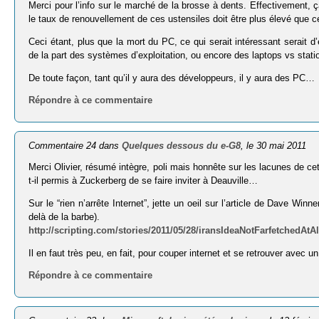
Merci pour l’info sur le marché de la brosse à dents. Effectivement,
le taux de renouvellement de ces ustensiles doit être plus élevé que c
Ceci étant, plus que la mort du PC, ce qui serait intéressant serait d
de la part des systèmes d’exploitation, ou encore des laptops vs stat
De toute façon, tant qu’il y aura des développeurs, il y aura des PC…
Répondre à ce commentaire
Commentaire 24 dans
Quelques dessous du e-G8
, le 30 mai 2011
Merci Olivier, résumé intègre, poli mais honnête sur les lacunes de ce
t-il permis à Zuckerberg de se faire inviter à Deauville…
Sur le “rien n’arrête Internet”, jette un oeil sur l’article de Dave W
delà de la barbe).
http://scripting.com/stories/2011/05/28/iransIdeaNotFarfetchedAtA
Il en faut très peu, en fait, pour couper internet et se retrouver avec u
Répondre à ce commentaire