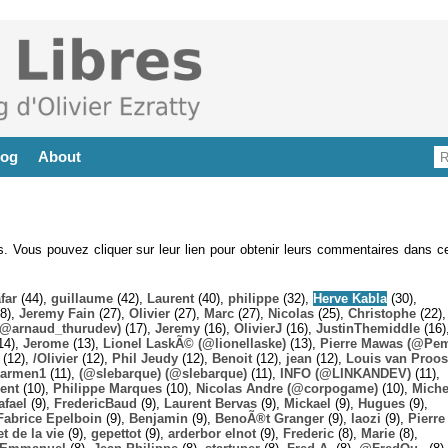
log
About
es. Vous pouvez cliquer sur leur lien pour obtenir leurs commentaires dans ce
far
(44),
guillaume
(42),
Laurent
(40),
philippe
(32),
Herve Kabla
(30),
8),
Jeremy Fain
(27),
Olivier
(27),
Marc
(27),
Nicolas
(25),
Christophe
(22),
@arnaud_thurudev)
(17),
Jeremy
(16),
OlivierJ
(16),
JustinThemiddle
(16)
14),
Jerome
(13),
Lionel LaskÃ© (@lionellaske)
(13),
Pierre Mawas (@Pe
(12),
/Olivier
(12),
Phil Jeudy
(12),
Benoit
(12),
jean
(12),
Louis van Proos
armen1
(11),
(@slebarque) (@slebarque)
(11),
INFO (@LINKANDEV)
(11),
ent
(10),
Philippe Marques
(10),
Nicolas Andre (@corpogame)
(10),
Miche
afael
(9),
FredericBaud
(9),
Laurent Bervas
(9),
Mickael
(9),
Hugues
(9),
Fabrice Epelboin
(9),
Benjamin
(9),
BenoÃ®t Granger
(9),
laozi
(9),
Pierre
t de la vie
(9),
gepettot
(9),
arderbor elnot
(9),
Frederic
(8),
Marie
(8),