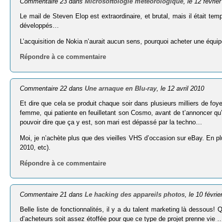
Commentaire 23 dans
Microsoftologie météorologique
, le 12 févrie
Le mail de Steven Elop est extraordinaire, et brutal, mais il était t
développés…
L’acquisition de Nokia n’aurait aucun sens, pourquoi acheter une équip
Répondre à ce commentaire
Commentaire 22 dans
Une arnaque en Blu-ray
, le 12 avril 2010
Et dire que cela se produit chaque soir dans plusieurs milliers de foye
femme, qui patiente en feuilletant son Cosmo, avant de t’annoncer qu
pouvoir dire que ça y est, son mari est dépassé par la techno…
Moi, je n’achète plus que des vieilles VHS d’occasion sur eBay. En plu
2010, etc).
Répondre à ce commentaire
Commentaire 21 dans
Le hacking des appareils photos
, le 10 févri
Belle liste de fonctionnalités, il y a du talent marketing là desso
d’acheteurs soit assez étoffée pour que ce type de projet prenne vie 