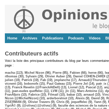
Home
Archives
Publications
Podcasts
Videos
B
Contributeurs actifs
Voici la liste des principaux contributeurs du blog par leurs commentair
page :
macha
(113),
Michel Nizon
(96),
Pierre
(85),
Fabien
(66),
herve
(66),
lea
rthomas
(30),
Sylvain
(29),
Olivier Auber
(29),
Daniel COHEN-ZARDI
(2
julien
(19),
Patrick
(19),
Fab
(19),
jmplanche
(17),
Arnaud@Thurudev (
vicnent
(16),
bobonofx
(15),
Paul Gateau
(15),
Pierre Jol
(14),
patr_ix
(
(13),
Franck Revelin (@FranckAtDell)
(13),
Lionel
(12),
Pascal
(12),
anj
(11),
jean-eudes queffelec
(11),
LVM
(11),
jlc
(11),
Marc-Antoine
(11),
dp
FranÃ§ois
(10),
Fabrice
(10),
Filmail
(10),
babar
(10),
arnaud
(10),
Vinc
Nizon (@MichelNizon)
(10),
arderborelnot
(10),
Alexis
(9),
David
(9),
R
ZISERMAN
(9),
Olivier Travers
(9),
Chris
(9),
jequeffelec
(9),
Yann
(9),
YgriÃ©
(9),
(@olivez) (@olivez)
(9),
faculte des sciences de la nature e