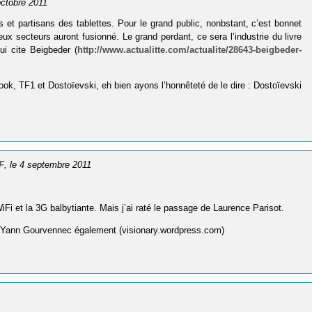
 octobre 2011
 et partisans des tablettes. Pour le grand public, nonbstant, c’est bonnet
ux secteurs auront fusionné. Le grand perdant, ce sera l’industrie du livre
i cite Beigbeder (
http://www.actualitte.com/actualite/28643-beigbeder-
, TF1 et Dostoïevski, eh bien ayons l’honnêteté de le dire : Dostoïevski
F
, le 4 septembre 2011
 WiFi et la 3G balbytiante. Mais j’ai raté le passage de Laurence Parisot.
ez Yann Gourvennec également (visionary.wordpress.com)