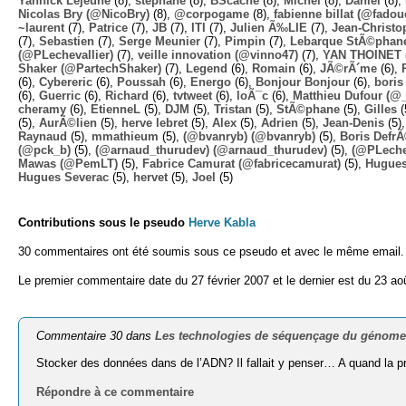
Yannick Lejeune
(8),
stephane
(8),
BScache
(8),
Michel
(8),
Daniel
(8),
Nicolas Bry (@NicoBry)
(8),
@corpogame
(8),
fabienne billat (@fadou
~laurent
(7),
Patrice
(7),
JB
(7),
ITI
(7),
Julien Ã‰LIE
(7),
Jean-Christo
(7),
Sebastien
(7),
Serge Meunier
(7),
Pimpin
(7),
Lebarque StÃ©phane
(@PLechevallier)
(7),
veille innovation (@vinno47)
(7),
YAN THOINET 
Shaker (@PartechShaker)
(7),
Legend
(6),
Romain
(6),
JÃ©rÃ´me
(6),
(6),
Cybereric
(6),
Poussah
(6),
Energo
(6),
Bonjour Bonjour
(6),
boris
(6),
Guerric
(6),
Richard
(6),
tvtweet
(6),
loÃ¯c
(6),
Matthieu Dufour (@
cheramy
(6),
EtienneL
(5),
DJM
(5),
Tristan
(5),
StÃ©phane
(5),
Gilles
(
(5),
AurÃ©lien
(5),
herve lebret
(5),
Alex
(5),
Adrien
(5),
Jean-Denis
(5)
Raynaud
(5),
mmathieum
(5),
(@bvanryb) (@bvanryb)
(5),
Boris Defr
(@pck_b)
(5),
(@arnaud_thurudev) (@arnaud_thurudev)
(5),
(@PLechev
Mawas (@PemLT)
(5),
Fabrice Camurat (@fabricecamurat)
(5),
Hugue
Hugues Severac
(5),
hervet
(5),
Joel
(5)
Contributions sous le pseudo
Herve Kabla
30 commentaires ont été soumis sous ce pseudo et avec le même email.
Le premier commentaire date du 27 février 2007 et le dernier est du 23 ao
Commentaire 30 dans
Les technologies de séquençage du génome
Stocker des données dans de l’ADN? Il fallait y penser… A quand la pri
Répondre à ce commentaire