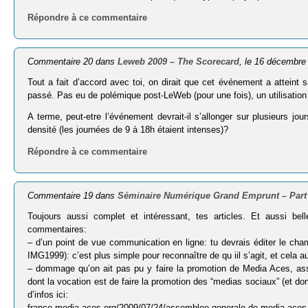
Répondre à ce commentaire
Commentaire 20 dans
Leweb 2009 – The Scorecard
, le 16 décembre
Tout a fait d’accord avec toi, on dirait que cet événement a atteint
passé. Pas eu de polémique post-LeWeb (pour une fois), un utilisation
A terme, peut-etre l’événement devrait-il s’allonger sur plusieurs jour
densité (les journées de 9 à 18h étaient intenses)?
Répondre à ce commentaire
Commentaire 19 dans
Séminaire Numérique Grand Emprunt – Part
Toujours aussi complet et intéressant, tes articles. Et aussi b
commentaires:
– d’un point de vue communication en ligne: tu devrais éditer le ch
IMG1999): c’est plus simple pour reconnaître de qu iil s’agit, et cela
– dommage qu’on ait pas pu y faire la promotion de Media Aces, ass
dont la vocation est de faire la promotion des “medias sociaux” (et donc
d’infos ici:
france.media-aces.org/2009/07/24/assemblee-generale-de-media-aces