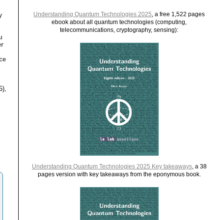
Understanding Quantum Technologies 2025
, a free 1,522 pages
y
ebook about all quantum technologies (computing,
telecommunications, cryptography, sensing):
u
er
ce
5),
Understanding Quantum Technologies 2025 Key takeaways
, a 38
pages version with key takeaways from the eponymous book.