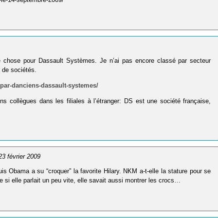
me chose pour Dassault Systèmes. Je n’ai pas encore classé par secteur
e de sociétés.
-par-danciens-dassault-systemes/
ens collègues dans les filiales à l’étranger: DS est une société française,
 23 février 2009
 puis Obama a su “croquer” la favorite Hilary. NKM a-t-elle la stature pour se
i elle parlait un peu vite, elle savait aussi montrer les crocs…