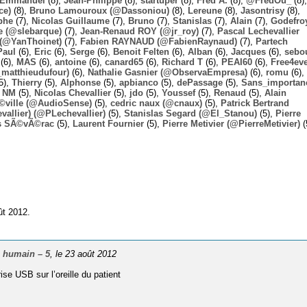
Emmanuel
(8),
Jean-Philippe
(8),
startuper
(8),
Fred A.
(8),
@FredOu_
(8),
ce)
(8),
Bruno Lamouroux (@Dassoniou)
(8),
Lereune
(8),
Jasontrisy
(8),
phe
(7),
Nicolas Guillaume
(7),
Bruno
(7),
Stanislas
(7),
Alain
(7),
Godefro
 (@slebarque)
(7),
Jean-Renaud ROY (@jr_roy)
(7),
Pascal Lechevallier
(@YanThoinet)
(7),
Fabien RAYNAUD (@FabienRaynaud)
(7),
Partech
Paul
(6),
Eric
(6),
Serge
(6),
Benoit Felten
(6),
Alban
(6),
Jacques
(6),
sebo
(6),
MAS
(6),
antoine
(6),
canard65
(6),
Richard T
(6),
PEAI60
(6),
Free4ev
_matthieudufour)
(6),
Nathalie Gasnier (@ObservaEmpresa)
(6),
romu
(6),
5),
Thierry
(5),
Alphonse
(5),
apbianco
(5),
dePassage
(5),
Sans_importan
,
NM
(5),
Nicolas Chevallier
(5),
jdo
(5),
Youssef
(5),
Renaud
(5),
Alain
Ã©ville (@AudioSense)
(5),
cedric naux (@cnaux)
(5),
Patrick Bertrand
allier) (@PLechevallier)
(5),
Stanislas Segard (@El_Stanou)
(5),
Pierre
s SÃ©vÃ©rac
(5),
Laurent Fournier
(5),
Pierre Metivier (@PierreMetivier)
(
ût 2012.
 humain – 5
, le 23 août 2012
se USB sur l’oreille du patient