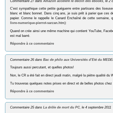
Commentaire 27 dans
Amazon accélère le déclin des ebooks
, le 2
C’est sympathique cette petite guéguerre entre partisans des liseuses
blanc et blanc bonnet. Dans cinq ans, je suis prêt à parier que ces de
papier. Comme le rappelle le Canard Enchaîné de cette semaine, qu
livre-numerique-pierrot-sarzan.htm
):
Quand on crée ainsi une même machine qui contient YouTube, Facebook
est mal barré.
Répondre à ce commentaire
Commentaire 26 dans
Bac de philo aux Universités d’Eté du MEDE
Toujours aussi percutant, et quelles photos!
Non, le CR a été fait en direct jeudi matin, malgré la piètre qualité du
Tu trouveras quelques notes prises en direct et de belles photos ch
Répondre à ce commentaire
Commentaire 25 dans
La drôle de mort du PC
, le 4 septembre 2011