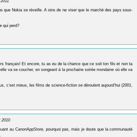
r 2011
emps que Nokia se réveille. A oins de ne viser que le marché des pays sous-
e qui perd?
rs français! Et encore, tu as eu de la chance que ce soit ton fils et non ta
’elle va se coucher, en songeant à la prochaine soirée mondaine où elle va
s, c’est mieux, les films de science-fiction se déroulent aujourd’hui (2001,
er 2010
us! Quant au CanonAppStore, pourquoi pas, mais je doute que la communauté
…