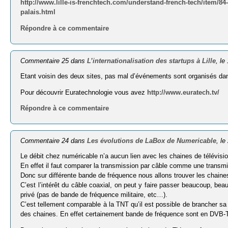
http://www.lille-is-frenchtech.com/understand-french-tech/item/84
palais.html
Répondre à ce commentaire
Commentaire 25 dans
L’internationalisation des startups à Lille
, l
Etant voisin des deux sites, pas mal d’événements sont organisés dan
Pour découvrir Euratechnologie vous avez
http://www.euratech.tv/
Répondre à ce commentaire
Commentaire 24 dans
Les évolutions de LaBox de Numericable
, l
Le débit chez numéricable n’a aucun lien avec les chaines de télévision
En effet il faut comparer la transmission par câble comme une trans
Donc sur différente bande de fréquence nous allons trouver les chaines
C’est l’intérêt du câble coaxial, on peut y faire passer beaucoup, b
privé (pas de bande de fréquence militaire, etc…).
C’est tellement comparable à la TNT qu’il est possible de brancher s
des chaines. En effet certainement bande de fréquence sont en DVB-T 