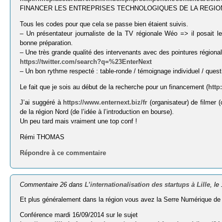
FINANCER LES ENTREPRISES TECHNOLOGIQUES DE LA REGIO
Tous les codes pour que cela se passe bien étaient suivis.
– Un présentateur journaliste de la TV régionale Wéo => il posait l
bonne préparation.
– Une très grande qualité des intervenants avec des pointures régiona
https://twitter.com/search?q=%23EnterNext
– Un bon rythme respecté : table-ronde / témoignage individuel / questi
Le fait que je sois au début de la recherche pour un financement (
http
J’ai suggéré à
https://www.enternext.biz/fr
(organisateur) de filmer (
de la région Nord (de l’idée à l’introduction en bourse).
Un peu tard mais vraiment une top conf !
Rémi THOMAS
Répondre à ce commentaire
Commentaire 26 dans
L’internationalisation des startups à Lille
, l
Et plus généralement dans la région vous avez la Serre Numérique de
Conférence mardi 16/09/2014 sur le sujet