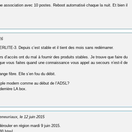
e association avec 10 postes. Reboot automatisé chaque la nuit. Et bien il
16
 ERLITE-3. Depuis c’est stable et il tient des mois sans redémarrer.
rs d’accès ont du mal à fournir des produits stables. Je trouve que faire du
e que vous faites quand une connaissance vous appel au secours n’est-il de
nge fibre. Elle s’en fou du débit.
 simple modem comme au début de l’ADSL?
derrière LA box.
reneuriaux
, le 12 juin 2015
érouler en région mardi 9 juin 2015.
/80.html