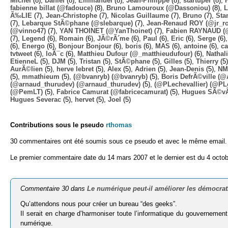
Michel
(8),
Daniel
(8),
Emmanuel
(8),
Jean-Philippe
(8),
startuper
(8),
fabienne billat (@fadouce)
(8),
Bruno Lamouroux (@Dassoniou)
(8),
L
Ã‰LIE
(7),
Jean-Christophe
(7),
Nicolas Guillaume
(7),
Bruno
(7),
Sta
(7),
Lebarque StÃ©phane (@slebarque)
(7),
Jean-Renaud ROY (@jr_ro
(@vinno47)
(7),
YAN THOINET (@YanThoinet)
(7),
Fabien RAYNAUD (
(7),
Legend
(6),
Romain
(6),
JÃ©rÃ´me
(6),
Paul
(6),
Eric
(6),
Serge
(6)
(6),
Energo
(6),
Bonjour Bonjour
(6),
boris
(6),
MAS
(6),
antoine
(6),
ca
tvtweet
(6),
loÃ¯c
(6),
Matthieu Dufour (@_matthieudufour)
(6),
Nathal
EtienneL
(5),
DJM
(5),
Tristan
(5),
StÃ©phane
(5),
Gilles
(5),
Thierry
(5
AurÃ©lien
(5),
herve lebret
(5),
Alex
(5),
Adrien
(5),
Jean-Denis
(5),
NM
(5),
mmathieum
(5),
(@bvanryb) (@bvanryb)
(5),
Boris DefrÃ©ville (
(@arnaud_thurudev) (@arnaud_thurudev)
(5),
(@PLechevallier) (@PLe
(@PemLT)
(5),
Fabrice Camurat (@fabricecamurat)
(5),
Hugues SÃ©v
Hugues Severac
(5),
hervet
(5),
Joel
(5)
Contributions sous le pseudo
rthomas
30 commentaires ont été soumis sous ce pseudo et avec le même email.
Le premier commentaire date du 14 mars 2007 et le dernier est du 4 octo
Commentaire 30 dans
Le numérique peut-il améliorer les démocrat
Qu’attendons nous pour créer un bureau “des geeks”.
Il serait en charge d’harmoniser toute l’informatique du gouvernemen
numérique.