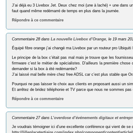
J’ai déjà eu 3 Livebox Jet. Deux chez moi (une à laché) + une dans un
faut quand même redémarré de temps en plus dans la journée.
Répondre à ce commentaire
Commentaire 28 dans
La nouvelle Livebox d’Orange
, le 19 mars 20
Équipé fibre orange j’ai changé ma Livebox par un routeur pro Ubiquiti
Le principe de la box c’était pas mal mais je trouve que les fournisseu
firmware c’est le métier de spécialistes. D’ailleurs la première chos
demander si la box à été redémarrée?
J’ai laissé mal belle mère chez free ADSL car c’est plus stable que Ora
Pourquoi ne pas laisser le choix aux clients en proposant aussi un
Et arrêtez de bridez téléphonie et TV parce que nous ne sommes pas 
Répondre à ce commentaire
Commentaire 27 dans
L’overdose d’événements digitaux et entrep
Je voudrais témoigner ici d’une excellente conférence qui vient de se d
http://lilleplacetertiaire.com/index.php/component/content/article