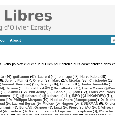
log
About
es. Vous pouvez cliquer sur leur lien pour obtenir leurs commentaires dans ce
far
(44),
guillaume
(42),
Laurent
(40),
philippe
(32),
Herve Kabla
(30),
8),
Jeremy Fain
(27),
Olivier
(27),
Marc
(27),
Nicolas
(25),
Christophe
(22),
@arnaud_thurudev)
(17),
Jeremy
(16),
OlivierJ
(16),
JustinThemiddle
(16)
14),
Jerome
(13),
Lionel LaskÃ© (@lionellaske)
(13),
Pierre Mawas (@Pe
(12),
/Olivier
(12),
Phil Jeudy
(12),
Benoit
(12),
jean
(12),
Louis van Proos
armen1
(11),
(@slebarque) (@slebarque)
(11),
INFO (@LINKANDEV)
(11),
ent
(10),
Philippe Marques
(10),
Nicolas Andre (@corpogame)
(10),
Miche
aud
(9),
Laurent Bervas
(9),
Mickael
(9),
Hugues
(9),
ZISERMAN
(9),
Olivie
enjamin
(9),
BenoÃ®t Granger
(9),
laozi
(9),
Pierre YgriÃ©
(9),
(@olivez)
ot
(9),
Frederic
(8),
Marie
(8),
Yannick Lejeune
(8),
stephane
(8),
BScache
(