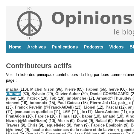
Home
Archives
Publications
Podcasts
Videos
B
Contributeurs actifs
Voici la liste des principaux contributeurs du blog par leurs commentair
page :
macha
(113),
Michel Nizon
(96),
Pierre
(85),
Fabien
(66),
herve
(66),
lea
rthomas
(30),
Sylvain
(29),
Olivier Auber
(29),
Daniel COHEN-ZARDI
(2
julien
(19),
Patrick
(19),
Fab
(19),
jmplanche
(17),
Arnaud@Thurudev (
vicnent
(16),
bobonofx
(15),
Paul Gateau
(15),
Pierre Jol
(14),
patr_ix
(
(13),
Franck Revelin (@FranckAtDell)
(13),
Lionel
(12),
Pascal
(12),
anj
(11),
jean-eudes queffelec
(11),
LVM
(11),
jlc
(11),
Marc-Antoine
(11),
dp
FranÃ§ois
(10),
Fabrice
(10),
Filmail
(10),
babar
(10),
arnaud
(10),
Vinc
Nizon (@MichelNizon)
(10),
Alexis
(9),
David
(9),
Rafael
(9),
FredericB
Travers
(9),
Chris
(9),
jequeffelec
(9),
Yann
(9),
Fabrice Epelboin
(9),
B
(@olivez)
(9),
faculte des sciences de la nature et de la vie
(9),
gepett