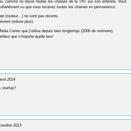
s, comme on reçoit toutes les chaines de la TNT sur son antenne. Vous
multanément vu que vous recevez toutes les chaines en permanence.
et (routeur…) ne sont pas récents.
tanément (même plus).
Media Center que j’utilise depuis bien longtemps (2006 de mémoire).
lleur que n’importe quelle box!
avril 2014
s startup?
écembre 2013