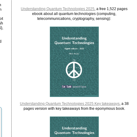
n
Understanding Quantum Technologies 2025
, a free 1,522 pages
n
ebook about all quantum technologies (computing,
ot
telecommunications, cryptography, sensing):
ah
),
d
,
Understanding Quantum Technologies 2025 Key takeaways
, a 38
pages version with key takeaways from the eponymous book.