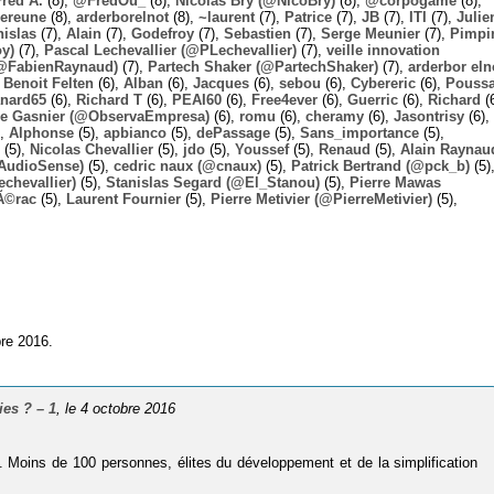
Fred A.
(8),
@FredOu_
(8),
Nicolas Bry (@NicoBry)
(8),
@corpogame
(8),
ereune
(8),
arderborelnot
(8),
~laurent
(7),
Patrice
(7),
JB
(7),
ITI
(7),
Julie
nislas
(7),
Alain
(7),
Godefroy
(7),
Sebastien
(7),
Serge Meunier
(7),
Pimpi
y)
(7),
Pascal Lechevallier (@PLechevallier)
(7),
veille innovation
@FabienRaynaud)
(7),
Partech Shaker (@PartechShaker)
(7),
arderbor eln
,
Benoit Felten
(6),
Alban
(6),
Jacques
(6),
sebou
(6),
Cybereric
(6),
Pouss
nard65
(6),
Richard T
(6),
PEAI60
(6),
Free4ever
(6),
Guerric
(6),
Richard
(6
ie Gasnier (@ObservaEmpresa)
(6),
romu
(6),
cheramy
(6),
Jasontrisy
(6),
),
Alphonse
(5),
apbianco
(5),
dePassage
(5),
Sans_importance
(5),
(5),
Nicolas Chevallier
(5),
jdo
(5),
Youssef
(5),
Renaud
(5),
Alain Raynau
@AudioSense)
(5),
cedric naux (@cnaux)
(5),
Patrick Bertrand (@pck_b)
(5)
chevallier)
(5),
Stanislas Segard (@El_Stanou)
(5),
Pierre Mawas
Ã©rac
(5),
Laurent Fournier
(5),
Pierre Metivier (@PierreMetivier)
(5),
bre 2016.
ies ? – 1
, le 4 octobre 2016
t. Moins de 100 personnes, élites du développement et de la simplification