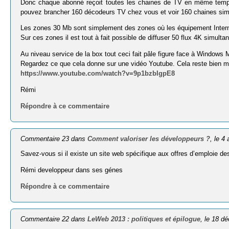
Donc chaque abonné reçoit toutes les chaines de TV en même temp
pouvez brancher 160 décodeurs TV chez vous et voir 160 chaines si
Les zones 30 Mb sont simplement des zones où les équipement Intern
Sur ces zones il est tout à fait possible de diffuser 50 flux 4K simul
Au niveau service de la box tout ceci fait pâle figure face à Windows 
Regardez ce que cela donne sur une vidéo Youtube. Cela reste bien mei
https://www.youtube.com/watch?v=9p1bzbIgpE8
Rémi
Répondre à ce commentaire
Commentaire 23 dans
Comment valoriser les développeurs ?
, le 4 
Savez-vous si il existe un site web spécifique aux offres d’emploie de
Rémi developpeur dans ses génes
Répondre à ce commentaire
Commentaire 22 dans
LeWeb 2013 : politiques et épilogue
, le 18 d