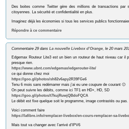
Des boites comme Twitter gère des millions de transactions par 
citoyennes. La sécurité et confidentialité en plus.
Imaginez déjà les économies si tous les services publics fonctionnai
Répondre à ce commentaire
Commentaire 29 dans
La nouvelle Livebox d’Orange
, le 20 mars 20
Edgemax Routeur Lite3 est un bien un routeur de haut niveau car il 
presque rien.
https://www.ubnt.com/edgemax/edgerouter-lite/
ce qui donne chez moi
https://goo.gl/photos/sh82v6apy2R39FGe6
Tenu 6 mois sans redémarrer mais j’ai eu une coupure de courant 🙁
On peut suivre les débits, comme ici TF1 en HD+, HD, SD
https://goo.gl/photos/t7kujRuwjQBdoFQCA
Le débit est fixe quelque soit le programme, image contrastés ou pas.
Voici comment faire
https://lafibre.info/remplacer-livebox/en-cours-remplacer-sa-live
Mais tout va changer avec l’arrivé d’IPV6