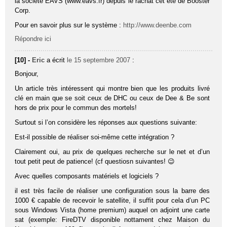
la société EAVS (www.eavs.fr) depuis le rachat cet été de Booster
Corp.
Pour en savoir plus sur le système :
http://www.deenbe.com
Répondre ici
[10] -
Eric
a écrit
le 15 septembre 2007
:
Bonjour,
Un article très intéressent qui montre bien que les produits livré
clé en main que se soit ceux de DHC ou ceux de Dee & Be sont
hors de prix pour le commun des mortels!
Surtout si l’on considère les réponses aux questions suivante:
Est-il possible de réaliser soi-même cette intégration ?
Clairement oui, au prix de quelques recherche sur le net et d’un
tout petit peut de patience! (cf questiosn suivantes! 😉
Avec quelles composants matériels et logiciels ?
il est très facile de réaliser une configuration sous la barre des
1000 € capable de recevoir le satellite, il suffit pour cela d’un PC
sous Windows Vista (home premium) auquel on adjoint une carte
sat (exemple: FireDTV disponible nottament chez Maison du