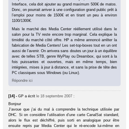
Interface, cela doit ajouter au grand maximum 500€ de matos.
Donc, on pourrait arriver à une configuration grand public prêt à
l’emploi pour moins de 1500€ et en tirant un peu à environ
1100/1300€.
Mais le marché des Media Center rééllement utilisé dans le
salon pour la TV reste encore trop marginal. Cela explique la
timidité du marché côté offre. HP a même annoncé arrêter la
fabrication de Media Centers! Les set-top-boxes tout en un ont
aussi de l’avenir. On arrivera sans doutes un jour à un équilibre
avec de telles STB, genre WyPlay ou Dreambox, qui sont à la
fois puissantes et ouvertes, mais en même temps, bien
intégrées, mises à jour à distance, et sans la prise de tête des
PC classiques sous Windows (ou Linux).
Répondre ici
[14] -
GP
a écrit
le 18 septembre 2007
:
Bonjour
J’avoue que j’ai du mal à comprendre la technique utilisée par
DHC. Si on considère l’utilisation d’une carte CanalSat standard,
alors le flux est déchiffré, puis sorti en analogique pour être
ensuite repris par Media Center qui le ré-encode lui-même en