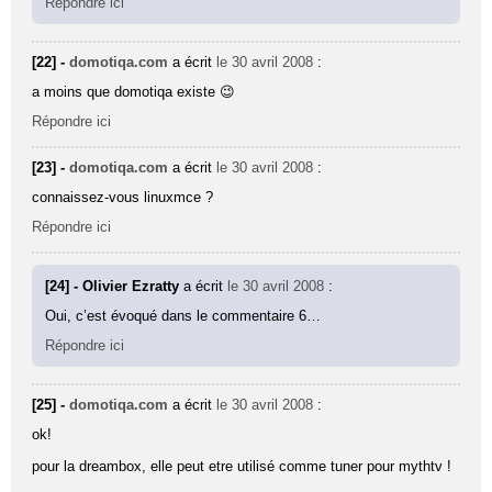
Répondre ici
[22] -
domotiqa.com
a écrit
le 30 avril 2008
:
a moins que domotiqa existe 😉
Répondre ici
[23] -
domotiqa.com
a écrit
le 30 avril 2008
:
connaissez-vous linuxmce ?
Répondre ici
[24] - Olivier Ezratty
a écrit
le 30 avril 2008
:
Oui, c’est évoqué dans le commentaire 6…
Répondre ici
[25] -
domotiqa.com
a écrit
le 30 avril 2008
:
ok!
pour la dreambox, elle peut etre utilisé comme tuner pour mythtv !