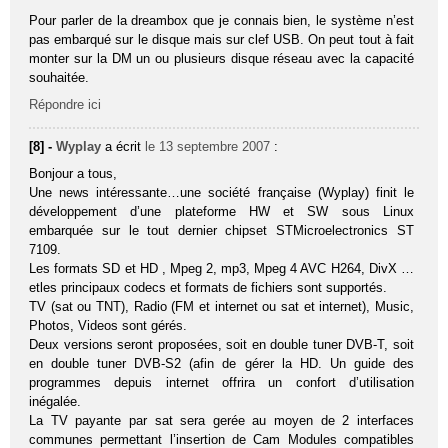
Pour parler de la dreambox que je connais bien, le système n’est
pas embarqué sur le disque mais sur clef USB. On peut tout à fait
monter sur la DM un ou plusieurs disque réseau avec la capacité
souhaitée.
Répondre ici
[8] -
Wyplay
a écrit
le 13 septembre 2007
:
Bonjour a tous,
Une news intéressante…une société française (Wyplay) finit le
développement d’une plateforme HW et SW sous Linux
embarquée sur le tout dernier chipset STMicroelectronics ST
7109.
Les formats SD et HD , Mpeg 2, mp3, Mpeg 4 AVC H264, DivX …
etles principaux codecs et formats de fichiers sont supportés.
TV (sat ou TNT), Radio (FM et internet ou sat et internet), Music,
Photos, Videos sont gérés.
Deux versions seront proposées, soit en double tuner DVB-T, soit
en double tuner DVB-S2 (afin de gérer la HD. Un guide des
programmes depuis internet offrira un confort d’utilisation
inégalée.
La TV payante par sat sera gerée au moyen de 2 interfaces
communes permettant l’insertion de Cam Modules compatibles