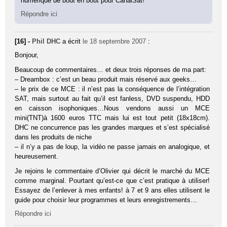
numérique de bout en bout pour CanalSat!
Répondre ici
[16] -
Phil DHC
a écrit
le 18 septembre 2007
:
Bonjour,
Beaucoup de commentaires… et deux trois réponses de ma part:
– Dreambox : c’est un beau produit mais réservé aux geeks…
– le prix de ce MCE : il n’est pas la conséquence de l’intégration
SAT, mais surtout au fait qu’il est fanless, DVD suspendu, HDD
en caisson isophoniques…Nous vendons aussi un MCE
mini(TNT)à 1600 euros TTC mais lui est tout petit (18x18cm).
DHC ne concurrence pas les grandes marques et s’est spécialisé
dans les produits de niche
– il n’y a pas de loup, la vidéo ne passe jamais en analogique, et
heureusement.
Je rejoins le commentaire d’Olivier qui décrit le marché du MCE
comme marginal. Pourtant qu’est-ce que c’est pratique à utiliser!
Essayez de l’enlever à mes enfants! à 7 et 9 ans elles utilisent le
guide pour choisir leur programmes et leurs enregistrements…
Répondre ici