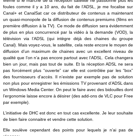
Même si le marché de la réception satellite ne passionne plus les
foules comme il y a 10 ans, du fait de l’ADSL, je me focalise sur
Canal+ et CanalSat car ce distributeur de contenus a maintenant
un quasi-monopole de la diffusion de contenus premiums (films en
première diffusion à la TV). Ce mode de diffusion sera évidemment
de plus en plus concurrencé par la vidéo à la demande (VOD), la
télévision via l’ADSL (qui intègre déjà des chaines du groupe
Canal). Mais voyez-vous, le satellite, cela reste encore le moyen de
diffusion d’un maximum de chaines avec un excellent niveau de
qualité que l’on n’a pas encore partout avec l’ADSL. Cela changera
bien un jour, mais pas tout de suite. Et la réception ADSL ne sera
pas forcément plus “ouverte” car elle est contrôlée par les “box”
des fournisseurs d’accès. Il n’existe par exemple pas de solution
non plus pour enregistrer les émissions TV provenant d’ADSL dans
un Windows Media Center. On peut le faire avec des bidouilles dont
l’ergonomie laisse encore à désirer (des add-ons de VLC pour Free
par exemple).
L’initiative de DHC est donc en tout cas excellente. Je leur souhaite
de bien faire connaitre et vendre cette solution.
Elle soulève cependant des points pour lequels je n’ai pas de