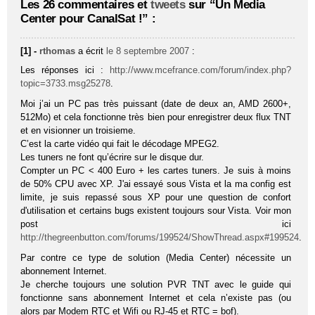
Les 26 commentaires et
tweets
sur “Un Media
Center pour CanalSat !” :
[1] -
rthomas
a écrit
le 8 septembre 2007
:
Les réponses ici :
http://www.mcefrance.com/forum/index.php?
topic=3733.msg25278
.
Moi j’ai un PC pas très puissant (date de deux an, AMD 2600+,
512Mo) et cela fonctionne très bien pour enregistrer deux flux TNT
et en visionner un troisieme.
C’est la carte vidéo qui fait le décodage MPEG2.
Les tuners ne font qu’écrire sur le disque dur.
Compter un PC < 400 Euro + les cartes tuners. Je suis à moins
de 50% CPU avec XP. J'ai essayé sous Vista et la ma config est
limite, je suis repassé sous XP pour une question de confort
d'utilisation et certains bugs existent toujours sour Vista. Voir mon
post ici
http://thegreenbutton.com/forums/199524/ShowThread.aspx#199524
.
Par contre ce type de solution (Media Center) nécessite un
abonnement Internet.
Je cherche toujours une solution PVR TNT avec le guide qui
fonctionne sans abonnement Internet et cela n’existe pas (ou
alors par Modem RTC et Wifi ou RJ-45 et RTC = bof).