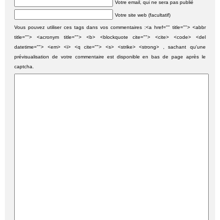
Votre email, qui ne sera pas publié
Votre site web (facultatif)
Vous pouvez utiliser ces tags dans vos commentaires :<a href="" title=""> <abbr
title=""> <acronym title=""> <b> <blockquote cite=""> <cite> <code> <del
datetime=""> <em> <i> <q cite=""> <s> <strike> <strong> , sachant qu'une
prévisualisation de votre commentaire est disponible en bas de page après le
captcha.