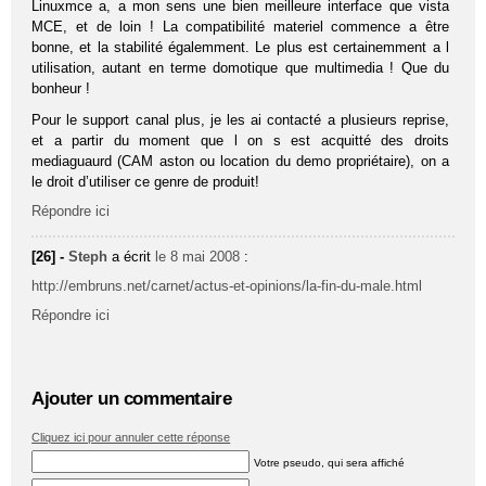
Linuxmce a, a mon sens une bien meilleure interface que vista
MCE, et de loin ! La compatibilité materiel commence a être
bonne, et la stabilité égalemment. Le plus est certainemment a l
utilisation, autant en terme domotique que multimedia ! Que du
bonheur !
Pour le support canal plus, je les ai contacté a plusieurs reprise,
et a partir du moment que l on s est acquitté des droits
mediaguaurd (CAM aston ou location du demo propriétaire), on a
le droit d’utiliser ce genre de produit!
Répondre ici
[26] -
Steph
a écrit
le 8 mai 2008
:
http://embruns.net/carnet/actus-et-opinions/la-fin-du-male.html
Répondre ici
Ajouter un commentaire
Cliquez ici pour annuler cette réponse
Votre pseudo, qui sera affiché