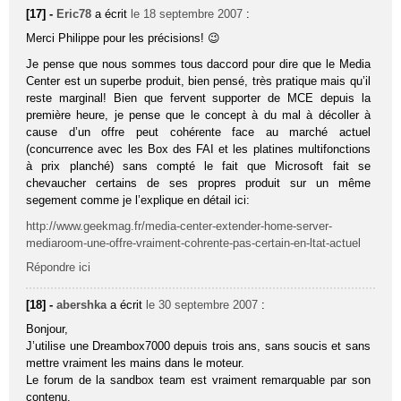
[17] -
Eric78
a écrit
le 18 septembre 2007
:
Merci Philippe pour les précisions! 😉
Je pense que nous sommes tous daccord pour dire que le Media
Center est un superbe produit, bien pensé, très pratique mais qu’il
reste marginal! Bien que fervent supporter de MCE depuis la
première heure, je pense que le concept à du mal à décoller à
cause d’un offre peut cohérente face au marché actuel
(concurrence avec les Box des FAI et les platines multifonctions
à prix planché) sans compté le fait que Microsoft fait se
chevaucher certains de ses propres produit sur un même
segement comme je l’explique en détail ici:
http://www.geekmag.fr/media-center-extender-home-server-
mediaroom-une-offre-vraiment-cohrente-pas-certain-en-ltat-actuel
Répondre ici
[18] -
abershka
a écrit
le 30 septembre 2007
:
Bonjour,
J’utilise une Dreambox7000 depuis trois ans, sans soucis et sans
mettre vraiment les mains dans le moteur.
Le forum de la sandbox team est vraiment remarquable par son
contenu.