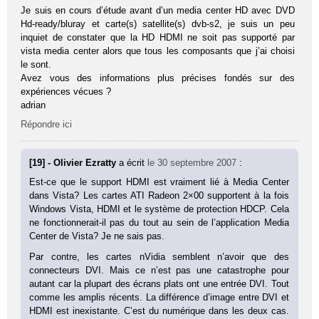
Je suis en cours d’étude avant d’un media center HD avec DVD
Hd-ready/bluray et carte(s) satellite(s) dvb-s2, je suis un peu
inquiet de constater que la HD HDMI ne soit pas supporté par
vista media center alors que tous les composants que j’ai choisi
le sont.
Avez vous des informations plus précises fondés sur des
expériences vécues ?
adrian
Répondre ici
[19] - Olivier Ezratty
a écrit
le 30 septembre 2007
:
Est-ce que le support HDMI est vraiment lié à Media Center
dans Vista? Les cartes ATI Radeon 2×00 supportent à la fois
Windows Vista, HDMI et le système de protection HDCP. Cela
ne fonctionnerait-il pas du tout au sein de l’application Media
Center de Vista? Je ne sais pas.
Par contre, les cartes nVidia semblent n’avoir que des
connecteurs DVI. Mais ce n’est pas une catastrophe pour
autant car la plupart des écrans plats ont une entrée DVI. Tout
comme les amplis récents. La différence d’image entre DVI et
HDMI est inexistante. C’est du numérique dans les deux cas.