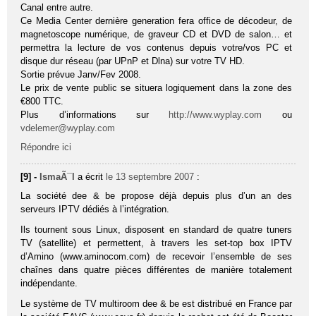
Canal entre autre.
Ce Media Center dernière generation fera office de décodeur, de
magnetoscope numérique, de graveur CD et DVD de salon… et
permettra la lecture de vos contenus depuis votre/vos PC et
disque dur réseau (par UPnP et Dlna) sur votre TV HD.
Sortie prévue Janv/Fev 2008.
Le prix de vente public se situera logiquement dans la zone des
€800 TTC.
Plus d’informations sur
http://www.wyplay.com
ou
vdelemer@wyplay.com
Répondre ici
[9] -
IsmaÃ¯l
a écrit
le 13 septembre 2007
:
La société dee & be propose déjà depuis plus d’un an des
serveurs IPTV dédiés à l’intégration.
Ils tournent sous Linux, disposent en standard de quatre tuners
TV (satellite) et permettent, à travers les set-top box IPTV
d’Amino (www.aminocom.com) de recevoir l’ensemble de ses
chaînes dans quatre pièces différentes de manière totalement
indépendante.
Le système de TV multiroom dee & be est distribué en France par