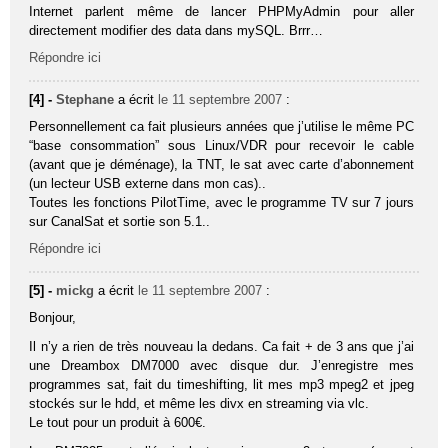
Internet parlent même de lancer PHPMyAdmin pour aller
directement modifier des data dans mySQL. Brrr…
Répondre ici
[4] -
Stephane
a écrit
le 11 septembre 2007
:
Personnellement ca fait plusieurs années que j’utilise le même PC
“base consommation” sous Linux/VDR pour recevoir le cable
(avant que je déménage), la TNT, le sat avec carte d’abonnement
(un lecteur USB externe dans mon cas)..
Toutes les fonctions PilotTime, avec le programme TV sur 7 jours
sur CanalSat et sortie son 5.1..
Répondre ici
[5] -
mickg
a écrit
le 11 septembre 2007
:
Bonjour,
Il n’y a rien de très nouveau la dedans. Ca fait + de 3 ans que j’ai
une Dreambox DM7000 avec disque dur. J’enregistre mes
programmes sat, fait du timeshifting, lit mes mp3 mpeg2 et jpeg
stockés sur le hdd, et même les divx en streaming via vlc.
Le tout pour un produit à 600€.