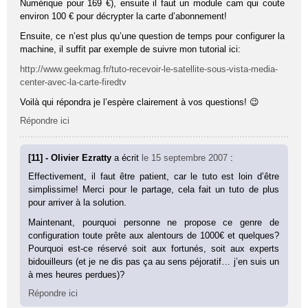
Numérique pour 169 €), ensuite il faut un module cam qui coute
environ 100 € pour décrypter la carte d’abonnement!
Ensuite, ce n’est plus qu’une question de temps pour configurer la
machine, il suffit par exemple de suivre mon tutorial ici:
http://www.geekmag.fr/tuto-recevoir-le-satellite-sous-vista-media-
center-avec-la-carte-firedtv
Voilà qui répondra je l’espère clairement à vos questions! 😉
Répondre ici
[11] - Olivier Ezratty
a écrit
le 15 septembre 2007
:
Effectivement, il faut être patient, car le tuto est loin d’être
simplissime! Merci pour le partage, cela fait un tuto de plus
pour arriver à la solution.
Maintenant, pourquoi personne ne propose ce genre de
configuration toute prête aux alentours de 1000€ et quelques?
Pourquoi est-ce réservé soit aux fortunés, soit aux experts
bidouilleurs (et je ne dis pas ça au sens péjoratif… j’en suis un
à mes heures perdues)?
Répondre ici