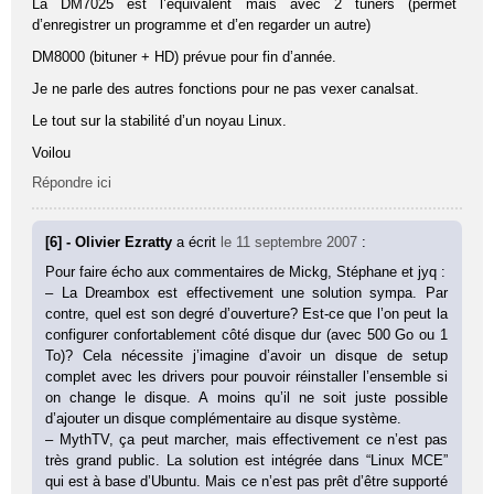
La DM7025 est l’équivalent mais avec 2 tuners (permet
d’enregistrer un programme et d’en regarder un autre)
DM8000 (bituner + HD) prévue pour fin d’année.
Je ne parle des autres fonctions pour ne pas vexer canalsat.
Le tout sur la stabilité d’un noyau Linux.
Voilou
Répondre ici
[6] - Olivier Ezratty
a écrit
le 11 septembre 2007
:
Pour faire écho aux commentaires de Mickg, Stéphane et jyq :
– La Dreambox est effectivement une solution sympa. Par
contre, quel est son degré d’ouverture? Est-ce que l’on peut la
configurer confortablement côté disque dur (avec 500 Go ou 1
To)? Cela nécessite j’imagine d’avoir un disque de setup
complet avec les drivers pour pouvoir réinstaller l’ensemble si
on change le disque. A moins qu’il ne soit juste possible
d’ajouter un disque complémentaire au disque système.
– MythTV, ça peut marcher, mais effectivement ce n’est pas
très grand public. La solution est intégrée dans “Linux MCE”
qui est à base d’Ubuntu. Mais ce n’est pas prêt d’être supporté