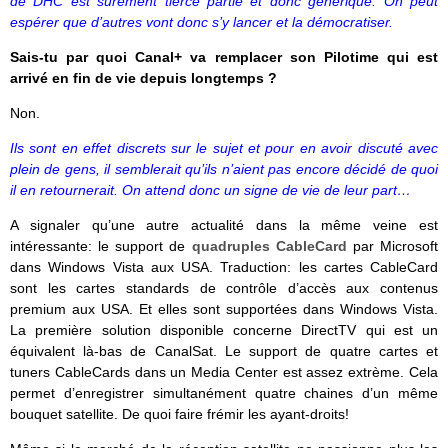
de DHC est sûrement tierce partie et donc générique. On peut
espérer que d’autres vont donc s’y lancer et la démocratiser.
Sais-tu par quoi Canal+ va remplacer son Pilotime qui est
arrivé en fin de vie depuis longtemps ?
Non.
Ils sont en effet discrets sur le sujet et pour en avoir discuté avec
plein de gens, il semblerait qu’ils n’aient pas encore décidé de quoi
il en retournerait. On attend donc un signe de vie de leur part…
A signaler qu’une autre actualité dans la même veine est
intéressante: le support de
quadruples CableCard
par Microsoft
dans Windows Vista aux USA. Traduction: les cartes CableCard
sont les cartes standards de contrôle d’accès aux contenus
premium aux USA. Et elles sont supportées dans Windows Vista.
La première solution disponible concerne DirectTV qui est un
équivalent là-bas de CanalSat. Le support de quatre cartes et
tuners CableCards dans un Media Center est assez extrème. Cela
permet d’enregistrer simultanément quatre chaines d’un même
bouquet satellite. De quoi faire frémir les ayant-droits!