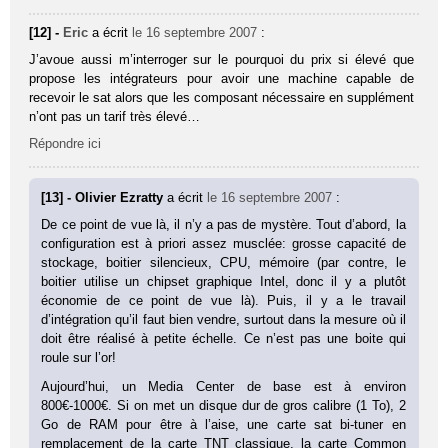
[12] -
Eric
a écrit
le 16 septembre 2007
:
J’avoue aussi m’interroger sur le pourquoi du prix si élevé que
propose les intégrateurs pour avoir une machine capable de
recevoir le sat alors que les composant nécessaire en supplément
n’ont pas un tarif très élevé…
Répondre ici
[13] - Olivier Ezratty
a écrit
le 16 septembre 2007
:
De ce point de vue là, il n’y a pas de mystère. Tout d’abord, la
configuration est à priori assez musclée: grosse capacité de
stockage, boitier silencieux, CPU, mémoire (par contre, le
boitier utilise un chipset graphique Intel, donc il y a plutôt
économie de ce point de vue là). Puis, il y a le travail
d’intégration qu’il faut bien vendre, surtout dans la mesure où il
doit être réalisé à petite échelle. Ce n’est pas une boite qui
roule sur l’or!
Aujourd’hui, un Media Center de base est à environ
800€-1000€. Si on met un disque dur de gros calibre (1 To), 2
Go de RAM pour être à l’aise, une carte sat bi-tuner en
remplacement de la carte TNT classique, la carte Common