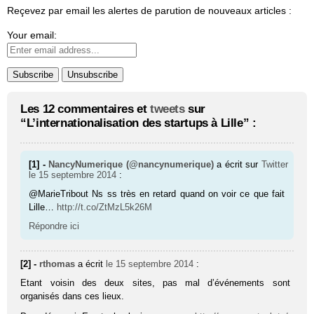
Reçevez par email les alertes de parution de nouveaux articles :
Your email:
Les 12 commentaires et
tweets
sur
“L’internationalisation des startups à Lille” :
[1] -
NancyNumerique (@nancynumerique)
a écrit sur
Twitter
le 15 septembre 2014
:
@MarieTribout Ns ss très en retard quand on voir ce que fait
Lille…
http://t.co/ZtMzL5k26M
Répondre ici
[2] -
rthomas
a écrit
le 15 septembre 2014
:
Etant voisin des deux sites, pas mal d’événements sont
organisés dans ces lieux.