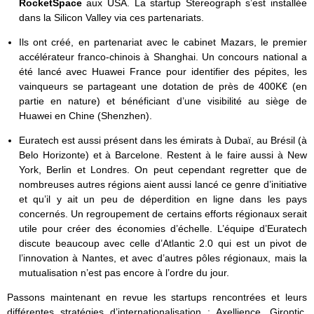
RocketSpace
aux USA. La startup Stereograph s’est installée
dans la Silicon Valley via ces partenariats.
Ils ont créé, en partenariat avec le cabinet Mazars, le premier
accélérateur franco-chinois à Shanghai. Un concours national a
été lancé avec Huawei France pour identifier des pépites, les
vainqueurs se partageant une dotation de près de 400K€ (en
partie en nature) et bénéficiant d’une visibilité au siège de
Huawei en Chine (Shenzhen).
Euratech est aussi présent dans les émirats à Dubaï, au Brésil (à
Belo Horizonte) et à Barcelone. Restent à le faire aussi à New
York, Berlin et Londres. On peut cependant regretter que de
nombreuses autres régions aient aussi lancé ce genre d’initiative
et qu’il y ait un peu de déperdition en ligne dans les pays
concernés. Un regroupement de certains efforts régionaux serait
utile pour créer des économies d’échelle. L’équipe d’Euratech
discute beaucoup avec celle d’Atlantic 2.0 qui est un pivot de
l’innovation à Nantes, et avec d’autres pôles régionaux, mais la
mutualisation n’est pas encore à l’ordre du jour.
Passons maintenant en revue les startups rencontrées et leurs
différentes stratégies d’internationalisation : Axellience, Giroptic,