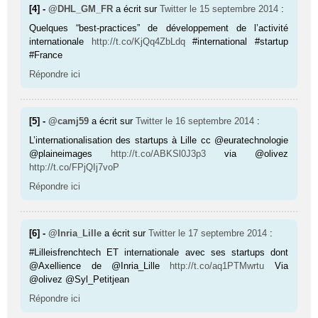
[4] -
@DHL_GM_FR
a écrit sur
Twitter
le 15 septembre 2014
:
Quelques “best-practices” de développement de l’activité
internationale
http://t.co/KjQq4ZbLdq
#international #startup
#France
Répondre ici
[5] -
@camj59
a écrit sur
Twitter
le 16 septembre 2014
:
L’internationalisation des startups à Lille cc @euratechnologie
@plaineimages
http://t.co/ABKSl0J3p3
via @olivez
http://t.co/FPjQIj7voP
Répondre ici
[6] -
@Inria_Lille
a écrit sur
Twitter
le 17 septembre 2014
:
#Lilleisfrenchtech ET internationale avec ses startups dont
@Axellience de @Inria_Lille
http://t.co/aq1PTMwrtu
Via
@olivez @Syl_Petitjean
Répondre ici