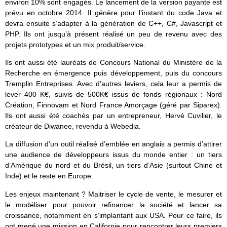
environ 10% sont engagés. Le lancement de la version payante est
prévu en octobre 2014. Il génère pour l’instant du code Java et
devra ensuite s’adapter à la génération de C++, C#, Javascript et
PHP. Ils ont jusqu’à présent réalisé un peu de revenu avec des
projets prototypes et un mix produit/service.
Ils ont aussi été lauréats de Concours National du Ministère de la
Recherche en émergence puis développement, puis du concours
Tremplin Entreprises. Avec d’autres leviers, cela leur a permis de
lever 400 K€, suivis de 500K€ issus de fonds régionaux : Nord
Création, Finnovam et Nord France Amorçage (géré par Siparex).
Ils ont aussi été coachés par un entrepreneur, Hervé Cuvilier, le
créateur de Diwanee, revendu à Webedia.
La diffusion d’un outil réalisé d’emblée en anglais a permis d’attirer
une audience de développeurs issus du monde entier : un tiers
d’Amérique du nord et du Brésil, un tiers d’Asie (surtout Chine et
Inde) et le reste en Europe.
Les enjeux maintenant ? Maitriser le cycle de vente, le mesurer et
le modéliser pour pouvoir refinancer la société et lancer sa
croissance, notamment en s’implantant aux USA. Pour ce faire, ils
ont mené une mission en Californie pour rencontrer leurs premiers