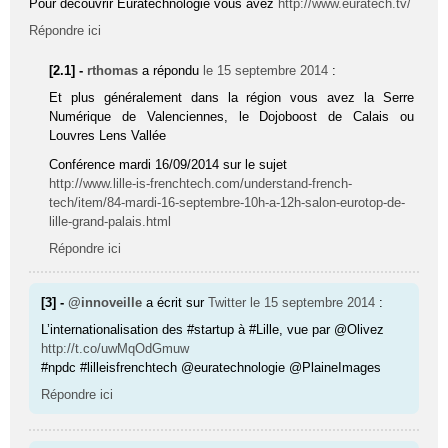
Pour découvrir Euratechnologie vous avez
http://www.euratech.tv/
Répondre ici
[2.1] -
rthomas
a répondu
le 15 septembre 2014
:
Et plus généralement dans la région vous avez la Serre
Numérique de Valenciennes, le Dojoboost de Calais ou
Louvres Lens Vallée
Conférence mardi 16/09/2014 sur le sujet
http://www.lille-is-frenchtech.com/understand-french-
tech/item/84-mardi-16-septembre-10h-a-12h-salon-eurotop-de-
lille-grand-palais.html
Répondre ici
[3] -
@innoveille
a écrit sur
Twitter
le 15 septembre 2014
:
L’internationalisation des #startup à #Lille, vue par @Olivez
http://t.co/uwMqOdGmuw
#npdc #lilleisfrenchtech @euratechnologie @PlaineImages
Répondre ici