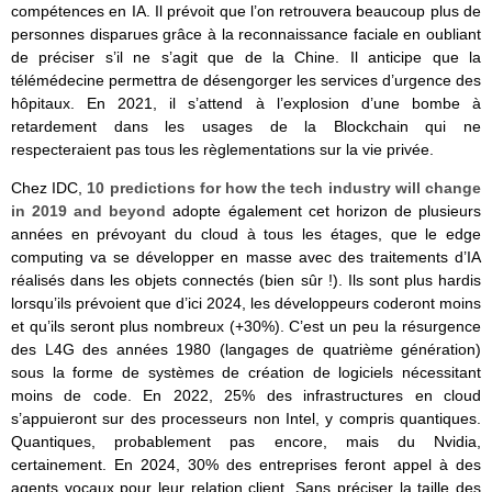
compétences en IA. Il prévoit que l’on retrouvera beaucoup plus de
personnes disparues grâce à la reconnaissance faciale en oubliant
de préciser s’il ne s’agit que de la Chine. Il anticipe que la
télémédecine permettra de désengorger les services d’urgence des
hôpitaux. En 2021, il s’attend à l’explosion d’une bombe à
retardement dans les usages de la Blockchain qui ne
respecteraient pas tous les règlementations sur la vie privée.
Chez IDC,
10 predictions for how the tech industry will change
in 2019 and beyond
adopte également cet horizon de plusieurs
années en prévoyant du cloud à tous les étages, que le edge
computing va se développer en masse avec des traitements d’IA
réalisés dans les objets connectés (bien sûr !). Ils sont plus hardis
lorsqu’ils prévoient que d’ici 2024, les développeurs coderont moins
et qu’ils seront plus nombreux (+30%). C’est un peu la résurgence
des L4G des années 1980 (langages de quatrième génération)
sous la forme de systèmes de création de logiciels nécessitant
moins de code. En 2022, 25% des infrastructures en cloud
s’appuieront sur des processeurs non Intel, y compris quantiques.
Quantiques, probablement pas encore, mais du Nvidia,
certainement. En 2024, 30% des entreprises feront appel à des
agents vocaux pour leur relation client. Sans préciser la taille des