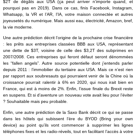
$2T de dégâts aux USA (ça peut arriver n’importe quand, et
pourquoi pas en 2019). Dans ce cas, finis Facebook, Instagram,
Whatsapp, la VR et l’AR, l’IA, votre maison connectée et autres
joyeusetés du numérique. Mais aussi eau, électricité, Amazon, bref,
la vie moderne.
Une autre prédiction décrit l’origine de la prochaine crise financière
: les prêts aux entreprises classées BBB aux USA, représentant
une dette de $3T, voisine de celle des $3,2T des subprimes en
2007/2008. Ces entreprises qui feront défaut seront dénommées
les “fallen angels”. Autre source potentielle dont j’entends parler
depuis 2011 : l’immobilier du tertiaire aux USA. Mais ce n’est rien
par rapport aux soubresauts qui pourraient venir de la Chine où la
croissance pourrait ralentir à 6% en 2020, qui nous irait bien en
France, qui est à moins de 2%. Enfin, l’issue finale du Brexit reste
en suspens. Et si d’aventure un nouveau vote avait lieu pour l’éviter
? Souhaitable mais peu probable.
Enfin, une autre prédiction de la Saxo Bank décrit ce qui se passe
dans les hôtels qui subissent l’ère du BYOD (Bring your own
device) au point qu’ils vont commencer à supprimer les lignes
téléphones fixes et les radio-réveils, tout en facilitant l’accès à votre