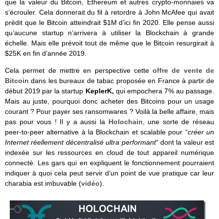
que la valeur du Bitcoin, Ethereum et autres crypto-monnaies va
s’écrouler. Cela donnerait du fil à retordre à John McAfee qui avait
prédit que le Bitcoin atteindrait $1M d’ici fin 2020. Elle pense aussi
qu’aucune startup n’arrivera à utiliser la Blockchain à grande
échelle. Mais elle prévoit tout de même que le Bitcoin resurgirait à
$25K en fin d’année 2019.
Cela permet de mettre en perspective cette
offre de vente de
Bitcoin
dans les bureaux de tabac proposée en France à partir de
début 2019 par la startup
KeplerK,
qui empochera 7% au passage.
Mais au juste, pourquoi donc acheter des Bitcoins pour un usage
courant ? Pour payer ses ransomwares ? Voilà la belle affaire, mais
pas pour vous ! Il y a aussi la
Holochain
, une sorte de réseau
peer-to-peer alternative à la Blockchain et scalable pour “
créer un
Internet réellement décentralisé ultra performant
” dont la valeur est
indexée sur les ressources en cloud de tout appareil numérique
connecté. Les gars qui en expliquent le fonctionnement pourraient
indiquer à quoi cela peut servir d’un point de vue pratique car leur
charabia est imbuvable (
vidéo
).