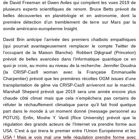
de David Freeman et Gwen Aviles qui compilent les vues 2019 de
plusieurs experts scientifiques de renom. Bruce Betts prévoit de
belles découvertes en planétologie et en astronomie, dont la
première détection d’un tremblement de terre sur Mars par la
sonde américano-européenne Insight.
David Brin anticipe l’arrivée des premiers chatbots empathiques
(qui pourrait avantageusement remplacer le compte Twitter de
l’occupant de la Maison Blanche). Robbert Dijkgraaf (Princeton)
prévoit de belles avancées dans l’informatique quantique ce en
quoi je crois, au moins au niveau de la recherche.
Jennifer Doudna
(la CRISP-Cas9 woman avec la Française Emmanuelle
Charpentier) prévoit que les premières récoltes OGM issues d’une
transplantation de gêne via CRISP-Cas9 arriveront sur le marché.
Marshall Sheperd prévoit que 2019 sera une année encore plus
chaude côté climat mais que cela n’empêchera pas certains de
réfuter le réchauffement climatique parce qu’il fait froid quelque
part dans le monde à un moment donné (message personnel au
POTUS). Enfin, Moshe Y. Vardi (Rice University) prévoit que la
régulation des grands acteurs de l’Internet va prendre forme aux
USA. C’est à qui tirera le premier entre l’Union Européenne et les
USA ! Mais je vois mal une telle régulation prendre forme avec