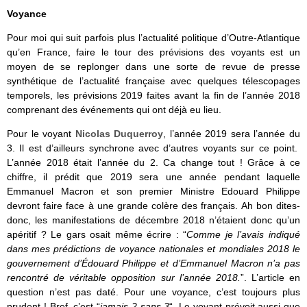
Voyance
Pour moi qui suit parfois plus l’actualité politique d’Outre-Atlantique
qu’en France, faire le tour des prévisions des voyants est un
moyen de se replonger dans une sorte de revue de presse
synthétique de l’actualité française avec quelques télescopages
temporels, les prévisions 2019 faites avant la fin de l’année 2018
comprenant des événements qui ont déjà eu lieu.
Pour le voyant
Nicolas Duquerroy
, l’année 2019 sera l’année du
3. Il est d’ailleurs synchrone avec d’autres voyants sur ce point.
L’année 2018 était l’année du 2. Ca change tout ! Grâce à ce
chiffre, il prédit que 2019 sera une année pendant laquelle
Emmanuel Macron et son premier Ministre Edouard Philippe
devront faire face à une grande colère des français. Ah bon dites-
donc, les manifestations de décembre 2018 n’étaient donc qu’un
apéritif ? Le gars osait même écrire : “
Comme je l’avais indiqué
dans mes prédictions de voyance nationales et mondiales 2018 le
gouvernement d’Édouard Philippe et d’Emmanuel Macron n’a pas
rencontré de véritable opposition sur l’année 2018.
”. L’article en
question n’est pas daté. Pour une voyance, c’est toujours plus
prudent ! Bref, c’est “
jamais 2 sans 3
“. Le voyant prévoit aussi que