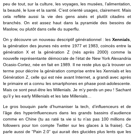
peu de tout, sur la culture, les voyages, les musées, l’alimentation,
la beauté, le luxe et la santé. C’est orienté usages, clairement. Mais
cela reflète aussi la vie des gens aisés et plutôt citadins et
branchés. On est assez haut dans la pyramide des besoins de
Maslow, ou plutôt dans celle du superflu.
On y découvre un nouveau descriptif générationnel : les
Xennials
,
la génération des jeunes nés entre 1977 et 1983, coincés entre la
génération X et la génération Z (nés après 2000) comme la
nouvelle représentante démocrate de l’état de New York Alexandria
Ocasio-Cortez, née en fait en 1989. Il ne reste plus qu’à trouver un
terme pour décrire la génération comprise entre les Xennials et les
Génération Z, celle qui est née avant Internet, a grandi avec après
le primaire et a connu les smartphones en phase post-adolescente.
Mais ce sont peut-être les Millenials. Je m’y perds un peu ! Sachant
qu’il y les early Millenials et les late Millenials…
Le gros bouquin parle d’humaniser la tech, d’influenceurs et de
l’âge des hyperinfluenceurs dans les grands bassins d’audience
comme en Chine (tu as raté ta vie si tu n’as pas 100 millions de
followers pour ton compte Twitter sur les glaces à la fraise). Ca
parle aussi de “Pain 2.0” qui aurait des glucides plus lents que les