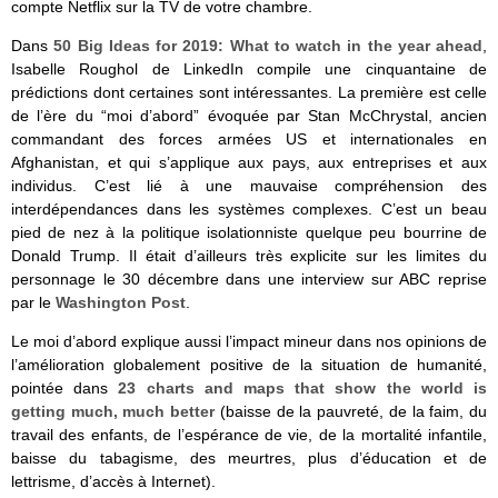
compte Netflix sur la TV de votre chambre.
Dans
50 Big Ideas for 2019: What to watch in the year ahead
,
Isabelle Roughol de LinkedIn compile une cinquantaine de
prédictions dont certaines sont intéressantes. La première est celle
de l’ère du “moi d’abord” évoquée par Stan McChrystal, ancien
commandant des forces armées US et internationales en
Afghanistan, et qui s’applique aux pays, aux entreprises et aux
individus. C’est lié à une mauvaise compréhension des
interdépendances dans les systèmes complexes. C’est un beau
pied de nez à la politique isolationniste quelque peu bourrine de
Donald Trump. Il était d’ailleurs très explicite sur les limites du
personnage le 30 décembre dans une interview sur ABC reprise
par le
Washington Post
.
Le moi d’abord explique aussi l’impact mineur dans nos opinions de
l’amélioration globalement positive de la situation de humanité,
pointée dans
23 charts and maps that show the world is
getting much, much better
(baisse de la pauvreté, de la faim, du
travail des enfants, de l’espérance de vie, de la mortalité infantile,
baisse du tabagisme, des meurtres, plus d’éducation et de
lettrisme, d’accès à Internet).