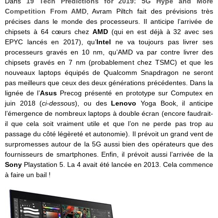
Dans
19 Tech Predictions for 2019: 5G Hype and More
Competition From AMD
, Avram Piltch fait des prévisions très
précises dans le monde des processeurs. Il anticipe l’arrivée de
chipsets à 64 cœurs chez
AMD
(qui en est déjà à 32 avec ses
EPYC lancés en 2017), qu’
Intel
ne va toujours pas livrer ses
processeurs gravés en 10 nm, qu’AMD va par contre livrer des
chipsets gravés en 7 nm (probablement chez TSMC) et que les
nouveaux laptops équipés de Qualcomm Snapdragon ne seront
pas meilleurs que ceux des deux générations précédentes. Dans la
lignée de l’
Asus
Precog présenté en prototype sur Computex en
juin 2018 (
ci-dessous
), ou des
Lenovo
Yoga Book, il anticipe
l’émergence de nombreux laptops à double écran (encore faudrait-
il que cela soit vraiment utile et que l’on ne perde pas trop au
passage du côté légèreté et autonomie). Il prévoit un grand vent de
surpromesses autour de la 5G aussi bien des opérateurs que des
fournisseurs de smartphones. Enfin, il prévoit aussi l’arrivée de la
Sony
Playstation 5. La 4 avait été lancée en 2013. Cela commence
à faire un bail !