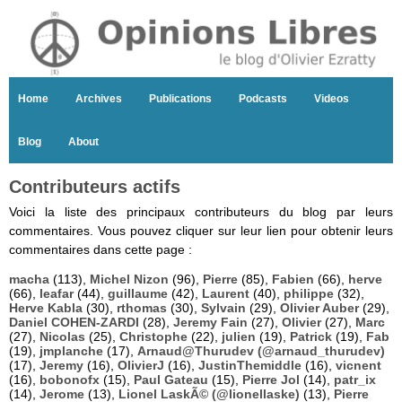
Home
Archives
Publications
Podcasts
Videos
Blog
About
Contributeurs actifs
Voici la liste des principaux contributeurs du blog par leurs
commentaires. Vous pouvez cliquer sur leur lien pour obtenir leurs
commentaires dans cette page :
macha
(113),
Michel Nizon
(96),
Pierre
(85),
Fabien
(66),
herve
(66),
leafar
(44),
guillaume
(42),
Laurent
(40),
philippe
(32),
Herve Kabla
(30),
rthomas
(30),
Sylvain
(29),
Olivier Auber
(29),
Daniel COHEN-ZARDI
(28),
Jeremy Fain
(27),
Olivier
(27),
Marc
(27),
Nicolas
(25),
Christophe
(22),
julien
(19),
Patrick
(19),
Fab
(19),
jmplanche
(17),
Arnaud@Thurudev (@arnaud_thurudev)
(17),
Jeremy
(16),
OlivierJ
(16),
JustinThemiddle
(16),
vicnent
(16),
bobonofx
(15),
Paul Gateau
(15),
Pierre Jol
(14),
patr_ix
(14),
Jerome
(13),
Lionel LaskÃ© (@lionellaske)
(13),
Pierre