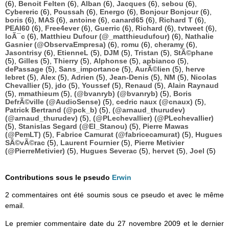
(6),
Benoit Felten
(6),
Alban
(6),
Jacques
(6),
sebou
(6),
Cybereric
(6),
Poussah
(6),
Energo
(6),
Bonjour Bonjour
(6),
boris
(6),
MAS
(6),
antoine
(6),
canard65
(6),
Richard T
(6),
PEAI60
(6),
Free4ever
(6),
Guerric
(6),
Richard
(6),
tvtweet
(6),
loÃ¯c
(6),
Matthieu Dufour (@_matthieudufour)
(6),
Nathalie
Gasnier (@ObservaEmpresa)
(6),
romu
(6),
cheramy
(6),
Jasontrisy
(6),
EtienneL
(5),
DJM
(5),
Tristan
(5),
StÃ©phane
(5),
Gilles
(5),
Thierry
(5),
Alphonse
(5),
apbianco
(5),
dePassage
(5),
Sans_importance
(5),
AurÃ©lien
(5),
herve
lebret
(5),
Alex
(5),
Adrien
(5),
Jean-Denis
(5),
NM
(5),
Nicolas
Chevallier
(5),
jdo
(5),
Youssef
(5),
Renaud
(5),
Alain Raynaud
(5),
mmathieum
(5),
(@bvanryb) (@bvanryb)
(5),
Boris
DefrÃ©ville (@AudioSense)
(5),
cedric naux (@cnaux)
(5),
Patrick Bertrand (@pck_b)
(5),
(@arnaud_thurudev)
(@arnaud_thurudev)
(5),
(@PLechevallier) (@PLechevallier)
(5),
Stanislas Segard (@El_Stanou)
(5),
Pierre Mawas
(@PemLT)
(5),
Fabrice Camurat (@fabricecamurat)
(5),
Hugues
SÃ©vÃ©rac
(5),
Laurent Fournier
(5),
Pierre Metivier
(@PierreMetivier)
(5),
Hugues Severac
(5),
hervet
(5),
Joel
(5)
Contributions sous le pseudo
Erwin
2 commentaires ont été soumis sous ce pseudo et avec le même
email.
Le premier commentaire date du 27 novembre 2009 et le dernier