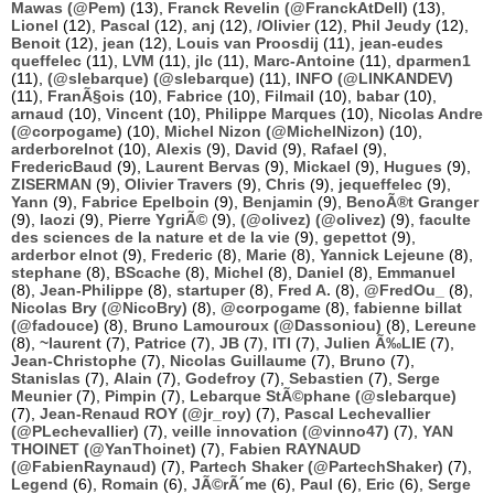
Mawas (@Pem)
(13),
Franck Revelin (@FranckAtDell)
(13),
Lionel
(12),
Pascal
(12),
anj
(12),
/Olivier
(12),
Phil Jeudy
(12),
Benoit
(12),
jean
(12),
Louis van Proosdij
(11),
jean-eudes
queffelec
(11),
LVM
(11),
jlc
(11),
Marc-Antoine
(11),
dparmen1
(11),
(@slebarque) (@slebarque)
(11),
INFO (@LINKANDEV)
(11),
FranÃ§ois
(10),
Fabrice
(10),
Filmail
(10),
babar
(10),
arnaud
(10),
Vincent
(10),
Philippe Marques
(10),
Nicolas Andre
(@corpogame)
(10),
Michel Nizon (@MichelNizon)
(10),
arderborelnot
(10),
Alexis
(9),
David
(9),
Rafael
(9),
FredericBaud
(9),
Laurent Bervas
(9),
Mickael
(9),
Hugues
(9),
ZISERMAN
(9),
Olivier Travers
(9),
Chris
(9),
jequeffelec
(9),
Yann
(9),
Fabrice Epelboin
(9),
Benjamin
(9),
BenoÃ®t Granger
(9),
laozi
(9),
Pierre YgriÃ©
(9),
(@olivez) (@olivez)
(9),
faculte
des sciences de la nature et de la vie
(9),
gepettot
(9),
arderbor elnot
(9),
Frederic
(8),
Marie
(8),
Yannick Lejeune
(8),
stephane
(8),
BScache
(8),
Michel
(8),
Daniel
(8),
Emmanuel
(8),
Jean-Philippe
(8),
startuper
(8),
Fred A.
(8),
@FredOu_
(8),
Nicolas Bry (@NicoBry)
(8),
@corpogame
(8),
fabienne billat
(@fadouce)
(8),
Bruno Lamouroux (@Dassoniou)
(8),
Lereune
(8),
~laurent
(7),
Patrice
(7),
JB
(7),
ITI
(7),
Julien Ã‰LIE
(7),
Jean-Christophe
(7),
Nicolas Guillaume
(7),
Bruno
(7),
Stanislas
(7),
Alain
(7),
Godefroy
(7),
Sebastien
(7),
Serge
Meunier
(7),
Pimpin
(7),
Lebarque StÃ©phane (@slebarque)
(7),
Jean-Renaud ROY (@jr_roy)
(7),
Pascal Lechevallier
(@PLechevallier)
(7),
veille innovation (@vinno47)
(7),
YAN
THOINET (@YanThoinet)
(7),
Fabien RAYNAUD
(@FabienRaynaud)
(7),
Partech Shaker (@PartechShaker)
(7),
Legend
(6),
Romain
(6),
JÃ©rÃ´me
(6),
Paul
(6),
Eric
(6),
Serge