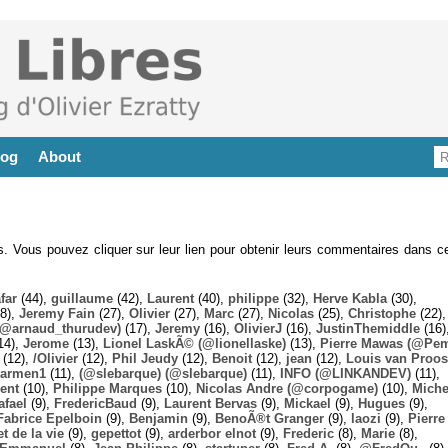
log
About
es. Vous pouvez cliquer sur leur lien pour obtenir leurs commentaires dans ce
far
(44),
guillaume
(42),
Laurent
(40),
philippe
(32),
Herve Kabla
(30),
8),
Jeremy Fain
(27),
Olivier
(27),
Marc
(27),
Nicolas
(25),
Christophe
(22),
@arnaud_thurudev)
(17),
Jeremy
(16),
OlivierJ
(16),
JustinThemiddle
(16)
14),
Jerome
(13),
Lionel LaskÃ© (@lionellaske)
(13),
Pierre Mawas (@Pe
(12),
/Olivier
(12),
Phil Jeudy
(12),
Benoit
(12),
jean
(12),
Louis van Proos
armen1
(11),
(@slebarque) (@slebarque)
(11),
INFO (@LINKANDEV)
(11),
ent
(10),
Philippe Marques
(10),
Nicolas Andre (@corpogame)
(10),
Miche
afael
(9),
FredericBaud
(9),
Laurent Bervas
(9),
Mickael
(9),
Hugues
(9),
Fabrice Epelboin
(9),
Benjamin
(9),
BenoÃ®t Granger
(9),
laozi
(9),
Pierre
t de la vie
(9),
gepettot
(9),
arderbor elnot
(9),
Frederic
(8),
Marie
(8),