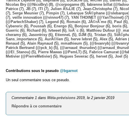
Yannick Lejeune
(8),
stephane
(8),
BScache
(8),
Michel
(8),
Daniel
(8),
Nicolas Bry (@NicoBry)
(8),
@corpogame
(8),
fabienne billat (@fadou
Patrice
(7),
JB
(7),
ITI
(7),
Julien Ã‰LIE
(7),
Jean-Christophe
(7),
Nico
(7),
Serge Meunier
(7),
Pimpin
(7),
Lebarque StÃ©phane (@slebarque
(7),
veille innovation (@vinno47)
(7),
YAN THOINET (@YanThoinet)
(7
(@PartechShaker)
(7),
Legend
(6),
Romain
(6),
JÃ©rÃ´me
(6),
Paul
(6)
Cybereric
(6),
Poussah
(6),
Energo
(6),
Bonjour Bonjour
(6),
boris
(6)
Guerric
(6),
Richard
(6),
tvtweet
(6),
loÃ¯c
(6),
Matthieu Dufour (@_mat
cheramy
(6),
Jasontrisy
(6),
EtienneL
(5),
DJM
(5),
Tristan
(5),
StÃ©ph
Sans_importance
(5),
AurÃ©lien
(5),
herve lebret
(5),
Alex
(5),
Adrien
(
Renaud
(5),
Alain Raynaud
(5),
mmathieum
(5),
(@bvanryb) (@bvanry
Patrick Bertrand (@pck_b)
(5),
(@arnaud_thurudev) (@arnaud_thurud
(@El_Stanou)
(5),
Pierre Mawas (@PemLT)
(5),
Fabrice Camurat (@fa
Metivier (@PierreMetivier)
(5),
Hugues Severac
(5),
hervet
(5),
Joel
(5)
Contributions sous le pseudo
@bgarnot
Un seul commentaire sous ce pseudo.
Commentaire 1 dans
Méta-prévisions 2019
, le 2 janvier 2019
Répondre à ce commentaire