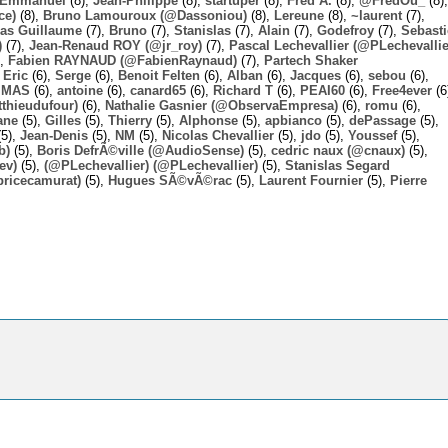
Emmanuel
(8),
Jean-Philippe
(8),
startuper
(8),
Fred A.
(8),
@FredOu_
(8),
ce)
(8),
Bruno Lamouroux (@Dassoniou)
(8),
Lereune
(8),
~laurent
(7),
las Guillaume
(7),
Bruno
(7),
Stanislas
(7),
Alain
(7),
Godefroy
(7),
Sebast
)
(7),
Jean-Renaud ROY (@jr_roy)
(7),
Pascal Lechevallier (@PLechevallie
),
Fabien RAYNAUD (@FabienRaynaud)
(7),
Partech Shaker
,
Eric
(6),
Serge
(6),
Benoit Felten
(6),
Alban
(6),
Jacques
(6),
sebou
(6),
,
MAS
(6),
antoine
(6),
canard65
(6),
Richard T
(6),
PEAI60
(6),
Free4ever
(6
thieudufour)
(6),
Nathalie Gasnier (@ObservaEmpresa)
(6),
romu
(6),
ane
(5),
Gilles
(5),
Thierry
(5),
Alphonse
(5),
apbianco
(5),
dePassage
(5),
5),
Jean-Denis
(5),
NM
(5),
Nicolas Chevallier
(5),
jdo
(5),
Youssef
(5),
b)
(5),
Boris DefrÃ©ville (@AudioSense)
(5),
cedric naux (@cnaux)
(5),
ev)
(5),
(@PLechevallier) (@PLechevallier)
(5),
Stanislas Segard
bricecamurat)
(5),
Hugues SÃ©vÃ©rac
(5),
Laurent Fournier
(5),
Pierre