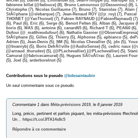
Michel
(8),
Daniel
(8),
Emmanuel
(8),
Jean-Philippe
(8),
startuper
(8),
fabienne billat (@fadouce)
(8),
Bruno Lamouroux (@Dassoniou)
(8),
L
Christophe
(7),
Nicolas Guillaume
(7),
Bruno
(7),
Stanislas
(7),
Alain
(
StÃ©phane (@slebarque)
(7),
Jean-Renaud ROY (@jr_roy)
(7),
Pascal 
THOINET (@YanThoinet)
(7),
Fabien RAYNAUD (@FabienRaynaud)
(7
(6),
Paul
(6),
Eric
(6),
Serge
(6),
Benoit Felten
(6),
Alban
(6),
Jacques
(
boris
(6),
MAS
(6),
antoine
(6),
canard65
(6),
Richard T
(6),
PEAI60
(6)
Dufour (@_matthieudufour)
(6),
Nathalie Gasnier (@ObservaEmpresa
StÃ©phane
(5),
Gilles
(5),
Thierry
(5),
Alphonse
(5),
apbianco
(5),
deP
Adrien
(5),
Jean-Denis
(5),
NM
(5),
Nicolas Chevallier
(5),
jdo
(5),
Yous
(@bvanryb)
(5),
Boris DefrÃ©ville (@AudioSense)
(5),
cedric naux (@
(@arnaud_thurudev)
(5),
(@PLechevallier) (@PLechevallier)
(5),
Stani
Camurat (@fabricecamurat)
(5),
Hugues SÃ©vÃ©rac
(5),
Laurent Four
(5),
Joel
(5),
arderborelnot
(5)
Contributions sous le pseudo
@bdesaintaubin
Un seul commentaire sous ce pseudo.
Commentaire 1 dans
Méta-prévisions 2019
, le 8 janvier 2019
Long, précis, pertinent et parfois piquant, les méta-prévisions #techno
Un…
https://t.co/JfTA14s8c5
Répondre à ce commentaire