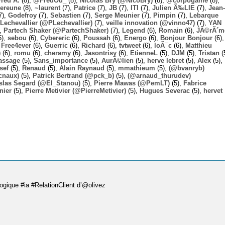
Fred A.
(8),
@FredOu_
(8),
Nicolas Bry (@NicoBry)
(8),
@corpogame
(8),
ereune
(8),
~laurent
(7),
Patrice
(7),
JB
(7),
ITI
(7),
Julien Ã‰LIE
(7),
Jean-
7),
Godefroy
(7),
Sebastien
(7),
Serge Meunier
(7),
Pimpin
(7),
Lebarque
Lechevallier (@PLechevallier)
(7),
veille innovation (@vinno47)
(7),
YAN
),
Partech Shaker (@PartechShaker)
(7),
Legend
(6),
Romain
(6),
JÃ©rÃ´m
6),
sebou
(6),
Cybereric
(6),
Poussah
(6),
Energo
(6),
Bonjour Bonjour
(6),
,
Free4ever
(6),
Guerric
(6),
Richard
(6),
tvtweet
(6),
loÃ¯c
(6),
Matthieu
)
(6),
romu
(6),
cheramy
(6),
Jasontrisy
(6),
EtienneL
(5),
DJM
(5),
Tristan
(
assage
(5),
Sans_importance
(5),
AurÃ©lien
(5),
herve lebret
(5),
Alex
(5),
sef
(5),
Renaud
(5),
Alain Raynaud
(5),
mmathieum
(5),
(@bvanryb)
cnaux)
(5),
Patrick Bertrand (@pck_b)
(5),
(@arnaud_thurudev)
slas Segard (@El_Stanou)
(5),
Pierre Mawas (@PemLT)
(5),
Fabrice
nier
(5),
Pierre Metivier (@PierreMetivier)
(5),
Hugues Severac
(5),
hervet
logique #ia #RelationClient d’@olivez