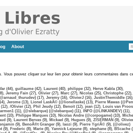
log
About
es. Vous pouvez cliquer sur leur lien pour obtenir leurs commentaires dans ce
far
(44),
guillaume
(42),
Laurent
(40),
philippe
(32),
Herve Kabla
(30),
8),
Jeremy Fain
(27),
Olivier
(27),
Marc
(27),
Nicolas
(25),
Christophe
(22),
@arnaud_thurudev)
(17),
Jeremy
(16),
OlivierJ
(16),
JustinThemiddle
(16)
14),
Jerome
(13),
Lionel LaskÃ© (@lionellaske)
(13),
Pierre Mawas (@Pe
(12),
/Olivier
(12),
Phil Jeudy
(12),
Benoit
(12),
jean
(12),
Louis van Proos
armen1
(11),
(@slebarque) (@slebarque)
(11),
INFO (@LINKANDEV)
(11),
ent
(10),
Philippe Marques
(10),
Nicolas Andre (@corpogame)
(10),
Miche
aud
(9),
Laurent Bervas
(9),
Mickael
(9),
Hugues
(9),
ZISERMAN
(9),
Olivie
enjamin
(9),
BenoÃ®t Granger
(9),
laozi
(9),
Pierre YgriÃ©
(9),
(@olivez)
ot
(9),
Frederic
(8),
Marie
(8),
Yannick Lejeune
(8),
stephane
(8),
BScache
(