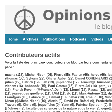
Home
Archives
Publications
Podcasts
Videos
B
Contributeurs actifs
Voici la liste des principaux contributeurs du blog par leurs commentair
page :
macha
(113),
Michel Nizon
(96),
Pierre
(85),
Fabien
(66),
herve
(66),
lea
rthomas
(30),
Sylvain
(29),
Olivier Auber
(29),
Daniel COHEN-ZARDI
(2
julien
(19),
Patrick
(19),
Fab
(19),
jmplanche
(17),
Arnaud@Thurudev (
vicnent
(16),
bobonofx
(15),
Paul Gateau
(15),
Pierre Jol
(14),
patr_ix
(
(13),
Franck Revelin (@FranckAtDell)
(13),
Lionel
(12),
Pascal
(12),
anj
(11),
jean-eudes queffelec
(11),
LVM
(11),
jlc
(11),
Marc-Antoine
(11),
dp
FranÃ§ois
(10),
Fabrice
(10),
Filmail
(10),
babar
(10),
arnaud
(10),
Vinc
Nizon (@MichelNizon)
(10),
Alexis
(9),
David
(9),
Rafael
(9),
FredericB
Travers
(9),
Chris
(9),
jequeffelec
(9),
Yann
(9),
Fabrice Epelboin
(9),
B
(@olivez)
(9),
faculte des sciences de la nature et de la vie
(9),
gepett