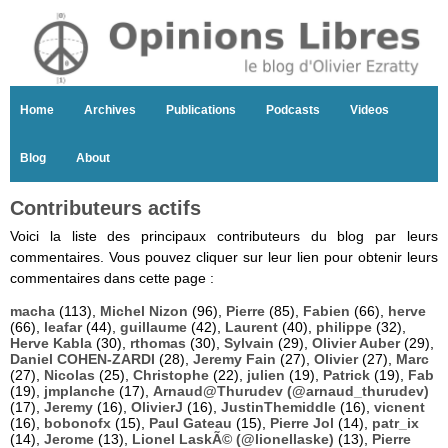
Home
Archives
Publications
Podcasts
Videos
Blog
About
Contributeurs actifs
Voici la liste des principaux contributeurs du blog par leurs
commentaires. Vous pouvez cliquer sur leur lien pour obtenir leurs
commentaires dans cette page :
macha
(113),
Michel Nizon
(96),
Pierre
(85),
Fabien
(66),
herve
(66),
leafar
(44),
guillaume
(42),
Laurent
(40),
philippe
(32),
Herve Kabla
(30),
rthomas
(30),
Sylvain
(29),
Olivier Auber
(29),
Daniel COHEN-ZARDI
(28),
Jeremy Fain
(27),
Olivier
(27),
Marc
(27),
Nicolas
(25),
Christophe
(22),
julien
(19),
Patrick
(19),
Fab
(19),
jmplanche
(17),
Arnaud@Thurudev (@arnaud_thurudev)
(17),
Jeremy
(16),
OlivierJ
(16),
JustinThemiddle
(16),
vicnent
(16),
bobonofx
(15),
Paul Gateau
(15),
Pierre Jol
(14),
patr_ix
(14),
Jerome
(13),
Lionel LaskÃ© (@lionellaske)
(13),
Pierre