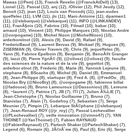
Mawas (@Pem)
(13),
Franck Revelin (@FranckAtDell)
(13),
Lionel
(12),
Pascal
(12),
anj
(12),
/Olivier
(12),
Phil Jeudy
(12),
Benoit
(12),
jean
(12),
Louis van Proosdij
(11),
jean-eudes
queffelec
(11),
LVM
(11),
jlc
(11),
Marc-Antoine
(11),
dparmen1
(11),
(@slebarque) (@slebarque)
(11),
INFO (@LINKANDEV)
(11),
FranÃ§ois
(10),
Fabrice
(10),
Filmail
(10),
babar
(10),
arnaud
(10),
Vincent
(10),
Philippe Marques
(10),
Nicolas Andre
(@corpogame)
(10),
Michel Nizon (@MichelNizon)
(10),
arderborelnot
(10),
Alexis
(9),
David
(9),
Rafael
(9),
FredericBaud
(9),
Laurent Bervas
(9),
Mickael
(9),
Hugues
(9),
ZISERMAN
(9),
Olivier Travers
(9),
Chris
(9),
jequeffelec
(9),
Yann
(9),
Fabrice Epelboin
(9),
Benjamin
(9),
BenoÃ®t Granger
(9),
laozi
(9),
Pierre YgriÃ©
(9),
(@olivez) (@olivez)
(9),
faculte
des sciences de la nature et de la vie
(9),
gepettot
(9),
arderbor elnot
(9),
Frederic
(8),
Marie
(8),
Yannick Lejeune
(8),
stephane
(8),
BScache
(8),
Michel
(8),
Daniel
(8),
Emmanuel
(8),
Jean-Philippe
(8),
startuper
(8),
Fred A.
(8),
@FredOu_
(8),
Nicolas Bry (@NicoBry)
(8),
@corpogame
(8),
fabienne billat
(@fadouce)
(8),
Bruno Lamouroux (@Dassoniou)
(8),
Lereune
(8),
~laurent
(7),
Patrice
(7),
JB
(7),
ITI
(7),
Julien Ã‰LIE
(7),
Jean-Christophe
(7),
Nicolas Guillaume
(7),
Bruno
(7),
Stanislas
(7),
Alain
(7),
Godefroy
(7),
Sebastien
(7),
Serge
Meunier
(7),
Pimpin
(7),
Lebarque StÃ©phane (@slebarque)
(7),
Jean-Renaud ROY (@jr_roy)
(7),
Pascal Lechevallier
(@PLechevallier)
(7),
veille innovation (@vinno47)
(7),
YAN
THOINET (@YanThoinet)
(7),
Fabien RAYNAUD
(@FabienRaynaud)
(7),
Partech Shaker (@PartechShaker)
(7),
Legend
(6),
Romain
(6),
JÃ©rÃ´me
(6),
Paul
(6),
Eric
(6),
Serge