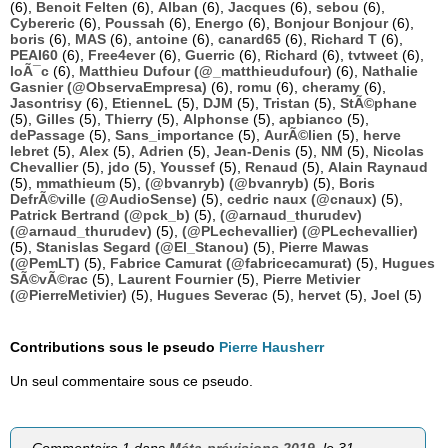
(6),
Benoit Felten
(6),
Alban
(6),
Jacques
(6),
sebou
(6),
Cybereric
(6),
Poussah
(6),
Energo
(6),
Bonjour Bonjour
(6),
boris
(6),
MAS
(6),
antoine
(6),
canard65
(6),
Richard T
(6),
PEAI60
(6),
Free4ever
(6),
Guerric
(6),
Richard
(6),
tvtweet
(6),
loÃ¯c
(6),
Matthieu Dufour (@_matthieudufour)
(6),
Nathalie
Gasnier (@ObservaEmpresa)
(6),
romu
(6),
cheramy
(6),
Jasontrisy
(6),
EtienneL
(5),
DJM
(5),
Tristan
(5),
StÃ©phane
(5),
Gilles
(5),
Thierry
(5),
Alphonse
(5),
apbianco
(5),
dePassage
(5),
Sans_importance
(5),
AurÃ©lien
(5),
herve
lebret
(5),
Alex
(5),
Adrien
(5),
Jean-Denis
(5),
NM
(5),
Nicolas
Chevallier
(5),
jdo
(5),
Youssef
(5),
Renaud
(5),
Alain Raynaud
(5),
mmathieum
(5),
(@bvanryb) (@bvanryb)
(5),
Boris
DefrÃ©ville (@AudioSense)
(5),
cedric naux (@cnaux)
(5),
Patrick Bertrand (@pck_b)
(5),
(@arnaud_thurudev)
(@arnaud_thurudev)
(5),
(@PLechevallier) (@PLechevallier)
(5),
Stanislas Segard (@El_Stanou)
(5),
Pierre Mawas
(@PemLT)
(5),
Fabrice Camurat (@fabricecamurat)
(5),
Hugues
SÃ©vÃ©rac
(5),
Laurent Fournier
(5),
Pierre Metivier
(@PierreMetivier)
(5),
Hugues Severac
(5),
hervet
(5),
Joel
(5)
Contributions sous le pseudo
Pierre Hausherr
Un seul commentaire sous ce pseudo.