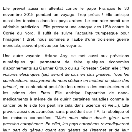
Elle prévoit aussi un attentat contre le pape François le 30
novembre 2018 pendant un voyage. Trop précis !
Elle anticipe
aussi des tensions dans les pays arabes. Le contraire serait une
véritable prédiction ! Elle pressent une attaque des USA contre la
Corée du Nord. Il suffit de suivre l’actualité trumpesque pour
l’imaginer ! Bref, nous sommes à l’aube d’une troisième guerre
mondiale, souvent prévue par les voyants.
Une autre voyante,
Atlane Joy
,
se met aussi aux prévisions
numériques qui permettent de faire quelques économies
d’abonnements au Gartner Group ou au Forrester.
Selon elle : “
les
voitures éléctriques (sic) seront de plus en plus prisées. Tous les
constructeurs essayeront de nous séduire en mettant en place des
primes
”, en confondant peut-être les remises des constructeurs et
les primes des Etats. Elle anticipe l’apparition de
nano-
médicaments à même de de guérir certaines maladies comme le
cancer ou le sida (on peut lire cela dans Science et Vie…). Elle
prévoit aussi des
avancées sans précédent sur l’IA, la robotique et
les maisons connectées. “
Mais nous allons devoir gérer une
pression européenne. En effet, les pays européens revendiqueront
leur part du gâteau quant aux géants de l’internet et de leur