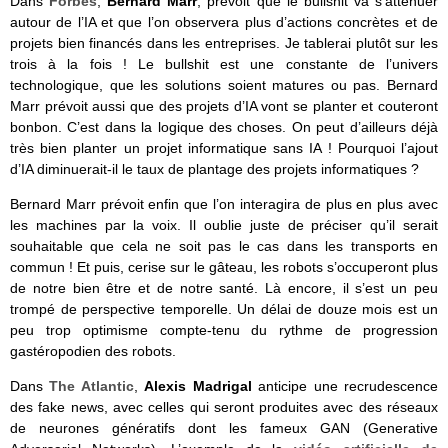
Dans
Forbes
,
Bernard Marr
, prévoit que le bullshit va s’atténuer
autour de l’IA et que l’on observera plus d’actions concrètes et de
projets bien financés dans les entreprises. Je tablerai plutôt sur les
trois à la fois ! Le bullshit est une constante de l’univers
technologique, que les solutions soient matures ou pas. Bernard
Marr prévoit aussi que des projets d’IA vont se planter et couteront
bonbon. C’est dans la logique des choses. On peut d’ailleurs déjà
très bien planter un projet informatique sans IA ! Pourquoi l’ajout
d’IA diminuerait-il le taux de plantage des projets informatiques ?
Bernard Marr prévoit enfin que l’on interagira de plus en plus avec
les machines par la voix. Il oublie juste de préciser qu’il serait
souhaitable que cela ne soit pas le cas dans les transports en
commun ! Et puis, cerise sur le gâteau, les robots s’occuperont plus
de notre bien être et de notre santé. Là encore, il s’est un peu
trompé de perspective temporelle. Un délai de douze mois est un
peu trop optimisme compte-tenu du rythme de progression
gastéropodien des robots.
Dans
The Atlantic
,
Alexis Madrigal
anticipe une recrudescence
des fake news, avec celles qui seront produites avec des réseaux
de neurones génératifs dont les fameux GAN (Generative