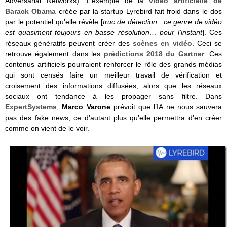
Adversarial Networks). L’exemple de la
vidéo artificielle de
Barack Obama
créée par la startup Lyrebird fait froid dans le dos
par le potentiel qu’elle révèle [
truc de détection : ce genre de vidéo
est quasiment toujours en basse résolution… pour l’instant
]. Ces
réseaux génératifs peuvent créer des
scènes en vidéo
. Ceci se
retrouve également dans les
prédictions 2018 du Gartner
. Ces
contenus artificiels pourraient renforcer le rôle des grands médias
qui sont censés faire un meilleur travail de vérification et
croisement des informations diffusées, alors que les réseaux
sociaux ont tendance à les propager sans filtre. Dans
ExpertSystems
,
Marco Varone
prévoit que l’IA ne nous sauvera
pas des fake news, ce d’autant plus qu’elle permettra d’en créer
comme on vient de le voir.