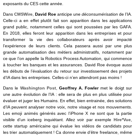
exposants du CES cette année.
Dans
CMSWire
,
David Roe
anticipe une
déconsumérisation
de l’IA.
Celle-ci a en effet plutôt fait son apparition dans les applications
grand public, notamment celles qui sont poussées par les GAFA.
En 2018, elles feront leur apparition dans les entreprises et pour
transformer la vie des collaborateurs après avoir impacté
l’expérience de leurs clients. Cela passera aussi par une plus
grande automatisation des métiers administratifs, notamment par
ce que l’on appelle la Robotics Process Automation, qui commence
à toucher les banques et les assurances. David Roe évoque aussi
les débuts de l’évaluation du retour sur investissement des projets
d’IA dans les entreprises. Celles-ci n’en attendront pas moins !
Dans le
Washington Post
,
Geoffrey A. Fowler
met le doigt sur
une autre évolution de l’IA : elle sera de plus en plus utilisée pour
évaluer et juger les Humains. En effet, bien entrainée, des solutions
d’IA peuvent analyser notre voix, notre visage et nos mouvements.
Les emoji animés générés avec l’iPhone X ne sont que la partie
visible d’un iceberg inquiétant. Allez voir par exemple
Hire*Vue
,
cette startup américaine qui évalue les vidéos de candidats pour
les trier automatiquement ! Ca donne envie d’être freelance, même