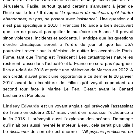
Jérusalem. Facile, surtout quand certains s’amusent à jeter de
l’huile sur le feu ! Il évoque “
la question du nucléaire qu’il faudra
abandonner, ou pas, se posera avec insistance
”. Une question qui
n’est pas spécifique à 2018 ! François Hollande a bien découvert
que l’on ne pouvait pas quitter le nucléaire en 5 ans ! Il prévoit
sinon violences, incidents et accidents. Il anticipe que les questions
d’ordre climatiques seront à l’ordre du jour et que les USA
pourraient revenir sur la décision de quitter les accords de Paris.
Fume, tant que Trump est Président ! Les catastrophes naturelles
resteront aussi dans l’actualité et la France ne sera pas épargnée.
Il va au-delà de 2018 et prédit une réélection de Macron en 2022. A
son crédit, il avait prédit une opportunité à ce dernier le 20 janvier
2017 avant la déconfiture de Fillon qu’il voyait cependant au
second tour face à Marine Le Pen. C’était avant le Canard
Enchainé et Pénélope !
Lindsay Edwards
est un voyant anglais qui prévoyait l’assassinat
de Trump en octobre 2017 mais vient d’en repousser l’échéance à
la fin 2018. Il prévoyait aussi l’explosion des océans. Dommage
qu’il n’ait pas aussi inventé le moteur à eau, cela serait plus utile !
Le
disclaimer
de son site est énorme : “
All psychic predictions on