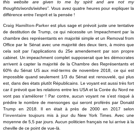
this website are given to me by spirit and are not my
thoughts/words/wishes”.
Vous avez quatre heures pour expliquer la
différence entre l’esprit et la pensée !
Craig Hamilton-Parker
est plus sage et prévoit juste une tentative
de destitution de Trump, ce qui nécessite un Impeachment par la
chambre des représentants en majorité simple et un Removal from
Office par le Sénat avec une majorité des deux tiers, à moins que
cela soit par l’applications du 25e amendement par son propre
cabinet. Un impeachment complet supposerait que les démocrates
arrivent à capter la majorité de la Chambre des Représentants et
60% du Sénat US aux mid-terms de novembre 2018, ce qui est
impossible quand seulement 1/3 du Sénat est renouvelé, qui plus
est, dans des états plutôt Républicains. Le voyant est aussi très fort
car il prévoit que les relations entre les USA et la Corée du Nord ne
vont pas s’améliorer ! Par contre, aucun voyant ne s’est risqué à
prédire le nombre de mensonges qui seront proférés par Donald
Trump en 2018. Il en était à près de 2000 en 2017 selon
l’inventaire
toujours mis à jour du New York Times. Avec une
moyenne de 5,5 par jours. Aucun politicien français ne lui arrive à la
cheville de ce point de vue-là.