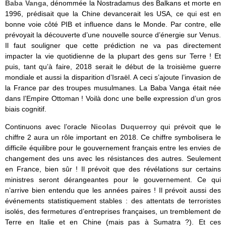
Baba Vanga
, dénommée la Nostradamus des Balkans et morte en
1996, prédisait que la Chine devancerait les USA, ce qui est en
bonne voie côté PIB et influence dans le Monde. Par contre, elle
prévoyait
la découverte d’une nouvelle source d’énergie sur Venus.
Il faut souligner que cette prédiction ne va pas directement
impacter la vie quotidienne de la plupart des gens sur Terre ! Et
puis, tant qu’à faire, 2018
serait le début de la troisième guerre
mondiale et aussi la disparition d’Israël. A ceci s’ajoute l’invasion de
la France par des troupes musulmanes. La Baba Vanga était née
dans l’Empire Ottoman ! Voilà donc une belle expression d’un gros
biais cognitif.
Continuons avec l’oracle
Nicolas Duquerroy
qui prévoit que le
chiffre 2 aura un rôle important en 2018. Ce chiffre symbolisera le
difficile équilibre pour le gouvernement français entre les envies de
changement des uns avec les résistances des autres. Seulement
en France, bien sûr ! Il prévoit que des révélations sur certains
ministres seront dérangeantes pour le gouvernement. Ce qui
n’arrive bien entendu que les années paires ! Il prévoit aussi des
événements statistiquement stables : des attentats de terroristes
isolés, des fermetures d’entreprises françaises, un tremblement de
Terre en Italie et en Chine (mais pas à Sumatra ?). Et ces