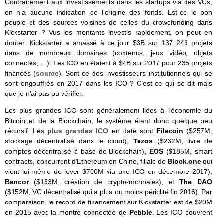
Contrairement aux investissements dans les startups via des VCs,
on n’a aucune indication de l’origine des fonds. Est-ce le bon
peuple et des sources voisines de celles du crowdfunding dans
Kickstarter ? Vus les montants investis rapidement, on peut en
douter. Kickstarter a amassé à ce jour $3B sur 137 249 projets
dans de nombreux domaines (contenus, jeux vidéo, objets
connectés, …). Les ICO en étaient à $4B sur 2017 pour 235 projets
financés (
source
). Sont-ce des investisseurs institutionnels qui se
sont engouffrés en 2017 dans les ICO ? C’est ce qui se dit mais
que je n’ai pas pu vérifier.
Les plus grandes ICO sont généralement liées à l’économie du
Bitcoin et de la Blockchain, le système étant donc quelque peu
récursif. Les
plus grandes ICO
en date sont
Filecoin
($257M,
stockage décentralisé dans le cloud),
Tezos
($232M, livre de
comptes décentralisé à base de Blockchain),
EOS
($185M, smart
contracts, concurrent d’Ethereum en Chine, filiale de
Block.one
qui
vient lui-même de lever $700M via une ICO en décembre 2017),
Bancor
($153M, création de crypto-monnaies), et
The DAO
($152M, VC décentralisé qui a plus ou moins périclité fin 2016). Par
comparaison, le record de financement sur Kickstarter est de $20M
en 2015 avec la montre connectée de
Pebble
. Les ICO couvrent