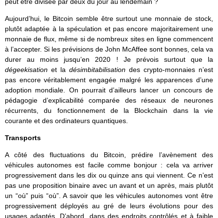
peut être divisée par deux du jour au lendemain ?
Aujourd’hui, le Bitcoin semble être surtout une monnaie de stock,
plutôt adaptée à la spéculation et pas encore majoritairement une
monnaie de flux, même si de nombreux sites en ligne commencent
à l’accepter. Si les prévisions de John McAffee sont bonnes, cela va
durer au moins jusqu’en 2020 ! Je prévois surtout que la
dégeekisation
et la
désimbitabilisation
des crypto-monnaies n’est
pas encore véritablement engagée malgré les apparences d’une
adoption mondiale. On pourrait d’ailleurs lancer un concours de
pédagogie d’explicabilité comparée des réseaux de neurones
récurrents, du fonctionnement de la Blockchain dans la vie
courante et des ordinateurs quantiques.
Transports
A côté des fluctuations du Bitcoin, prédire l’avènement des
véhicules autonomes est facile comme bonjour : cela va arriver
progressivement dans les dix ou quinze ans qui viennent. Ce n’est
pas une proposition binaire avec un avant et un après, mais plutôt
un “où” puis “où”. A savoir que les véhicules autonomes vont être
progressivement déployés au gré de leurs évolutions pour des
usages adaptés. D’abord, dans des endroits contrôlés et à faible