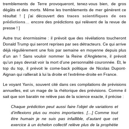
tremblements de Terre provoqueront, tenez-vous bien, de gros
dégâts et des morts. Même les tremblements de mer génèrent ce
résultat ! [ j’ai découvert des
traces scientifiques de ces
prédictions
… encore des prédictions qui relèvent de la revue de
presse ! ]
Autre truc énormissime : il prévoit que des révélations toucheront
Donald Trump qui seront reprises par ses détracteurs. Ce qui arrive
déjà régulièrement une fois par semaine en moyenne depuis plus
d’un an ! Sans vouloir nommer la Reine d’Angleterre, il prévoit
qu’un pays devrait voir la mort d’une personnalité couronnée. Et, le
top du top, il prévoit le come-back politique de Nicolas Dupont-
Aignan qui rallierait à lui la droite et l’extrême-droite en France.
Le voyant
Yanis
, souvent cité dans ces compilations de prévisions
annuelles, est un mage de la rhétorique des prévisions. Comme il
sait que son baratin ne relève pas de la science exacte, il précise :
Chaque prédiction peut aussi faire l’objet de variations et
d’inflexions plus ou moins importantes. […] Comme tout
être humain je ne suis pas infaillible, d’autant que cet
exercice à un échelon collectif relève plus de la prophétie