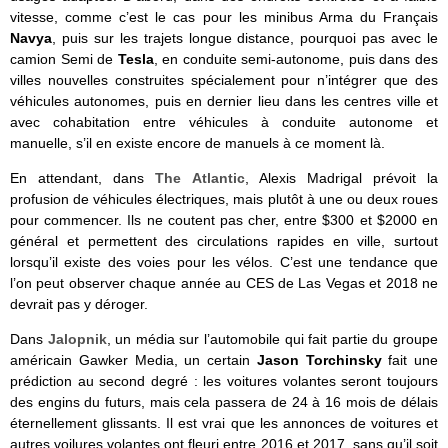
vitesse, comme c’est le cas pour les minibus Arma du Français
Navya
, puis sur les trajets longue distance, pourquoi pas avec le
camion Semi de
Tesla
, en conduite semi-autonome, puis dans des
villes nouvelles construites spécialement pour n’intégrer que des
véhicules autonomes, puis en dernier lieu dans les centres ville et
avec cohabitation entre véhicules à conduite autonome et
manuelle, s’il en existe encore de manuels à ce moment là.
En attendant, dans
The Atlantic
, Alexis Madrigal prévoit la
profusion de véhicules électriques, mais plutôt à une ou deux roues
pour commencer. Ils ne coutent pas cher, entre $300 et $2000 en
général et permettent des circulations rapides en ville, surtout
lorsqu’il existe des voies pour les vélos. C’est une tendance que
l’on peut observer chaque année au CES de Las Vegas et 2018 ne
devrait pas y déroger.
Dans
Jalopnik
, un média sur l’automobile qui fait partie du groupe
américain Gawker Media, un certain
Jason Torchinsky
fait une
prédiction au second degré : les voitures volantes seront toujours
des engins du futurs, mais cela passera de 24 à 16 mois de délais
éternellement glissants. Il est vrai que les annonces de voitures et
autres voilures volantes ont fleuri entre 2016 et 2017, sans qu’il soit