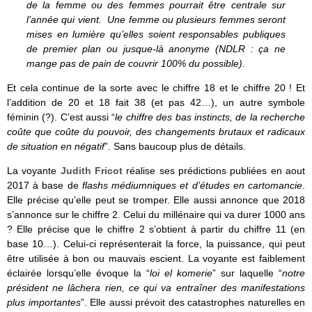
de la femme ou des femmes pourrait être centrale sur
l’année qui vient. Une femme ou plusieurs femmes seront
mises en lumière qu’elles soient responsables publiques
de premier plan ou jusque-là anonyme (NDLR : ça ne
mange pas de pain de couvrir 100% du possible).
Et cela continue de la sorte avec le chiffre 18 et le chiffre 20 ! Et
l’addition de 20 et 18 fait 38 (et pas 42…), un autre symbole
féminin (?). C’est aussi “
le chiffre des bas instincts, de la recherche
coûte que coûte du pouvoir, des changements brutaux et radicaux
de situation en négatif
”. Sans baucoup plus de détails.
La voyante
Judith Fricot
réalise ses prédictions publiées en aout
2017 à base de
flashs médiumniques et d’études en cartomancie
.
Elle précise qu’elle peut se tromper. Elle aussi annonce que 2018
s’annonce sur le chiffre 2. Celui du millénaire qui va durer 1000 ans
? Elle précise que le chiffre 2 s’obtient à partir du chiffre 11 (en
base 10…). Celui-ci représenterait la force, la puissance, qui peut
être utilisée à bon ou mauvais escient. La voyante est faiblement
éclairée lorsqu’elle évoque la “
loi el komerie
” sur laquelle “
notre
président ne lâchera rien, ce qui va entraîner des manifestations
plus importantes
”. Elle aussi prévoit des catastrophes naturelles en