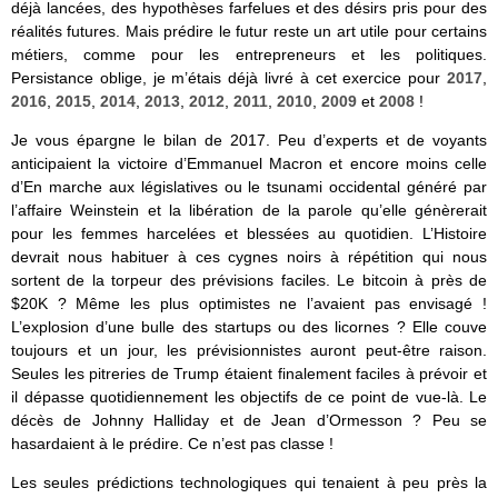
déjà lancées, des hypothèses farfelues et des désirs pris pour des
réalités futures. Mais prédire le futur reste un art utile pour certains
métiers, comme pour les entrepreneurs et les politiques.
Persistance oblige, je m’étais déjà livré à cet exercice pour
2017
,
2016
,
2015
,
2014
,
2013
,
2012
,
2011
,
2010
,
2009
et
2008
!
Je vous épargne le bilan de 2017. Peu d’experts et de voyants
anticipaient la victoire d’Emmanuel Macron et encore moins celle
d’En marche aux législatives ou le tsunami occidental généré par
l’affaire Weinstein et la libération de la parole qu’elle génèrerait
pour les femmes harcelées et blessées au quotidien. L’Histoire
devrait nous habituer à ces cygnes noirs à répétition qui nous
sortent de la torpeur des prévisions faciles. Le bitcoin à près de
$20K ? Même les plus optimistes ne l’avaient pas envisagé !
L’explosion d’une bulle des startups ou des licornes ? Elle couve
toujours et un jour, les prévisionnistes auront peut-être raison.
Seules les pitreries de Trump étaient finalement faciles à prévoir et
il dépasse quotidiennement les objectifs de ce point de vue-là. Le
décès de Johnny Halliday et de Jean d’Ormesson ? Peu se
hasardaient à le prédire. Ce n’est pas classe !
Les seules prédictions technologiques qui tenaient à peu près la