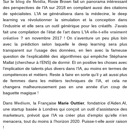
Sur le
blog de Nvidia
, Rosie Brown fait un panorama intéressant
des perspectives de l’IA sur 2018 en compilant aussi des citations
de spécialistes. L’IA se généralisera dans la médecine, le deep
learning va révolutionner la simulation et la conception dans
l’industrie et elle sera un outil générique pour les créatifs. J’avais
fait une compilation de l’état de l’art dans
L’IA elle-t-elle vraiment
créative ?
en novembre 2017 ! On s’aventure un peu plus loin
avec la prédiction selon laquelle le deep learning sera plus
transparent sur l’usage des données, en lien avec la fameuse
question de l’explicabilité des algorithmes qui empêche Stéphane
Mallat (chercheur à l’ENS) de dormir. Et on positive les choses avec
l’implication de talents plus divers dans l’IA, au moins en termes de
compétences et métiers. Reste à faire en sorte qu’il y ait aussi plus
de femmes dans les métiers techniques de l’IA, et cela ne
changera malheureusement pas en une année d’un coup de
baguette magique !
Dans
Medium
, la Française
Marie Outtier
, fondatrice d’Aiden.AI,
une startup basée à Londres qui conçoit un outil d’assistance des
marketeurs,
prévoit que l’IA va créer plus d’emploi qu’elle n’en
menacera, tout du moins à l’horizon 2020. Puisse-t-elle avoir raison
!