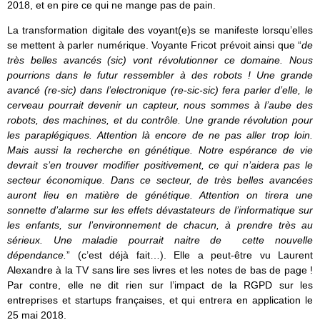
2018, et en pire ce qui ne mange pas de pain.
La transformation digitale des voyant(e)s se manifeste lorsqu’elles
se mettent à parler numérique. Voyante Fricot prévoit ainsi que “
de
très belles avancés (sic) vont révolutionner ce domaine. Nous
pourrions dans le futur ressembler à des robots ! Une grande
avancé (re-sic) dans l’electronique (re-sic-sic) fera parler d’elle, le
cerveau pourrait devenir un capteur, nous sommes à l’aube des
robots, des machines, et du contrôle. Une grande révolution pour
les paraplégiques. Attention là encore de ne pas aller trop loin.
Mais aussi la recherche en génétique. Notre espérance de vie
devrait s’en trouver modifier positivement, ce qui n’aidera pas le
secteur économique. Dans ce secteur, de très belles avancées
auront lieu en matière de génétique. Attention on tirera une
sonnette d’alarme sur les effets dévastateurs de l’informatique sur
les enfants, sur l’environnement de chacun, à prendre très au
sérieux. Une maladie pourrait naitre de cette nouvelle
dépendance.
” (c’est déjà fait…). Elle a peut-être vu Laurent
Alexandre à la TV sans lire ses livres et les notes de bas de page !
Par contre, elle ne dit rien sur l’impact de la RGPD sur les
entreprises et startups françaises, et qui entrera en application le
25 mai 2018.