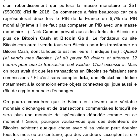
d’un rebondissement qui portera la masse monétaire à $5T
($5000B) d’ici fin 2018. Ca commence à faire beaucoup car cela
représenterait deux fois le PIB de la France ou 6,7% du PIB
mondial (même s’il ne faut pas comparer un PIB avec une masse
monétaire…). Nick Cannon prévoit aussi des forks du Bitcoin en
plus de
Bitcoin Cash
et
Bitcoin Gold
. Le fondateur du site
Bitcoin.com aurait vendu tous ses Bitcoins pour les transformer en
Bitcoin Cash, dont la liquidité est meilleure. Il indique (
ici
) :
Quand
j’ai vendu mes Bitcoins, j’ai dû payer 50 dollars et attendre 12
heures pour que la transaction soit validée. C’est excessif
». Mais
on nous avait dit que les transactions en Bitcoins se faisaient sans
commissions ! Et c’est sans compter
Iota
, une Blockchain dédiée
notamment à la connexion entre objets connectés qui joue aussi le
rôle de crypto-monnaie d’échanges.
On pourra considérer que le Bitcoin est devenu une véritable
monnaie d’échanges et de transactions commerciales lorsqu’il ne
sera plus une monnaie de spéculation débridée comme en ce
moment ! Sinon, pourquoi voulez-vous que des détenteurs de
Bitcoins achètent quelque chose avec si sa valeur peut doubler
tous les mois ou au contraire, que des vendeurs l’acceptent si elle