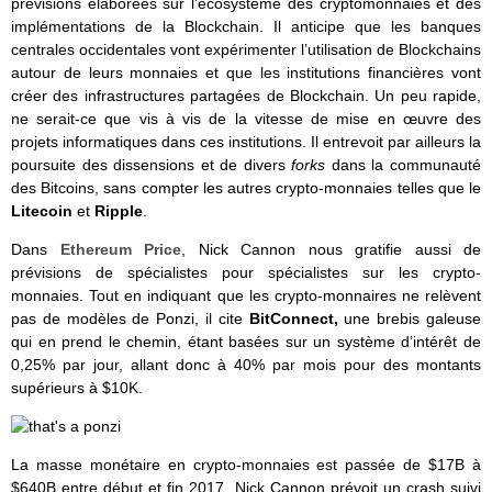
prévisions élaborées sur l’écosystème des cryptomonnaies et des
implémentations de la Blockchain. Il anticipe que les banques
centrales occidentales vont expérimenter l’utilisation de Blockchains
autour de leurs monnaies et que les institutions financières vont
créer des infrastructures partagées de Blockchain. Un peu rapide,
ne serait-ce que vis à vis de la vitesse de mise en œuvre des
projets informatiques dans ces institutions. Il entrevoit par ailleurs la
poursuite des dissensions et de divers
forks
dans la communauté
des Bitcoins, sans compter les autres crypto-monnaies telles que le
Litecoin
et
Ripple
.
Dans
Ethereum Price
, Nick Cannon nous gratifie aussi de
prévisions de spécialistes pour spécialistes sur les crypto-
monnaies. Tout en indiquant que les crypto-monnaires ne relèvent
pas de modèles de Ponzi, il cite
BitConnect,
une brebis galeuse
qui en prend le chemin, étant basées sur un système d’intérêt de
0,25% par jour, allant donc à 40% par mois pour des montants
supérieurs à $10K.
La masse monétaire en crypto-monnaies est passée de $17B à
$640B entre début et fin 2017. Nick Cannon prévoit un crash suivi