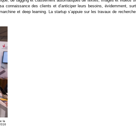
tique, de tagging et classement automatiques de textes, images et vidéos s
sa connaissance des clients et d’anticiper leurs besoins, évidemment, surt
marchine et deep learning. La startup s’appuie sur les travaux de recherche
e la
 2016