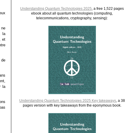
Understanding Quantum Technologies 2025
, a free 1,522 pages
eux
ebook about all quantum technologies (computing,
telecommunications, cryptography, sensing):
 ne
 la
 et
tre
 de
ans
nt,
r la
Understanding Quantum Technologies 2025 Key takeaways
, a 38
ions
pages version with key takeaways from the eponymous book.
pas