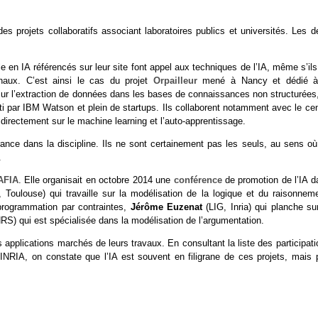
s projets collaboratifs associant laboratoires publics et universités. Les d
 en IA référencés sur leur site font appel aux techniques de l’IA, même s’ils
naux. C’est ainsi le cas du projet
Orpailleur
mené à Nancy et dédié à
ur l’extraction de données dans les bases de connaissances non structurées,
i par IBM Watson et plein de startups. Ils collaborent notamment avec le cen
 directement sur le machine learning et l’auto-apprentissage.
ance dans la discipline. Ils ne sont certainement pas les seuls, au sens où
.
AFIA
. Elle organisait en octobre 2014 une
conférence
de promotion de l’IA d
Toulouse) qui travaille sur la modélisation de la logique et du raisonneme
programmation par contraintes,
Jérôme Euzenat
(LIG, Inria) qui planche su
RS) qui est spécialisée dans la modélisation de l’argumentation.
s applications marchés de leurs travaux. En consultant la liste des participat
l’INRIA, on constate que l’IA est souvent en filigrane de ces projets, mais 