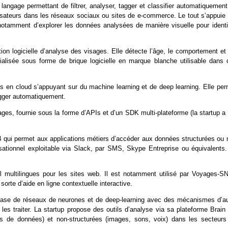
angage permettant de filtrer, analyser, tagger et classifier automatiquement
sateurs dans les réseaux sociaux ou sites de e-commerce. Le tout s’appuie 
notamment d’explorer les données analysées de manière visuelle pour identif
n logicielle d’analyse des visages. Elle détecte l’âge, le comportement et 
ialisée sous forme de brique logicielle en marque blanche utilisable dans 
s en cloud s’appuyant sur du machine learning et de deep learning. Elle per
 tagger automatiquement.
es, fournie sous la forme d’APIs et d’un SDK multi-plateforme (la startup a 
qui permet aux applications métiers d’accéder aux données structurées ou 
rsationnel exploitable via Slack, par SMS, Skype Entreprise ou équivalents.
 multilingues pour les sites web. Il est notamment utilisé par Voyages-S
rte d’aide en ligne contextuelle interactive.
 à base de réseaux de neurones et de deep-learning avec des mécanismes d’au
es traiter. La startup propose des outils d’analyse via sa plateforme Brain 
ses de données) et non-structurées (images, sons, voix) dans les secteurs