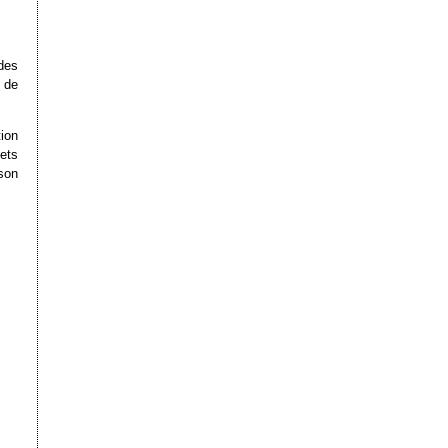
des
t de
ion
ets
son