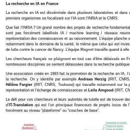
La recherche en IA en France
La recherche en IA est disséminée dans plusieurs laboratoires et dans de
premiers organismes se focalisant sur l’IA sont l’INRIA et le CNRS.
Que fait l’INRIA ? Un grand nombre des projets de recherche fondamentale
sont pas forcément labellisés IA / machine learning / réseaux neuro
représentation des connaissances et au raisonnement. L’équipe planche s
notamment dans le domaine de la santé, le même que celui qui est invest
de lutte contre le cancer de Nancy. L’équipe
Magnet
travaille quand à elle
Les chercheurs français
se plaignent
en tout cas d’être délaissés en Fr
nombreuses disciplines se sentent délaissées dans la recherche publique
Une association créée en 1993 fait la promotion de la recherche en IA, l’
la recherche. On y identifie par exemple
Andreas Herzig
(IRIT, CNRS, 
Hélène Fargier
(IRIT, CNRS, Toulouse) qui travaille notamment sur la 
représentation et l’échange de connaissances et
Leila Amgoud
(IRIT, CN
Le défi pour ces chercheurs et leurs autorités de tutelle est de trouver de
d’
IT-Translation
qui est l’un principaux financeurs de projets issus de 
forcément au niveau “plateforme” ou “couches de base”.