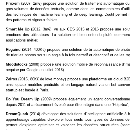
Proxem
(2007, 1m€) propose une solution de traitement automatique du l
gros volumes de données textuels, comme dans les commentaires d’utili
des techniques de machine learning et de deep learning. L’outil permet 
des patterns et signaux faibles.
Smart Me Up
(2012, 3m€), vu aux CES 2015 et 2016 propose une solutio
émotions des utilisateurs. La solution est bien entendu plutôt commerc
applications métier.
Regaind
(2014, 400K€) propose une solution de tri automatique de photo
de trier les photos sous un angle à la fois narratif et descriptif et de les
Moodstocks
(2008) propose une solution mobile de reconnaissance d’imag
acquise par Google en juillet 2016).
Zelros
(2015, 80K€ de love money) propose une plateforme en cloud B2B 
ainsi qu’aux modèles prédictifs et en langage naturel via un bot conve
startup est basée à Paris.
Do You Dream Up
(2009) propose également un agent conversationnel
depuis 2011 et a récemment évolué pour être intégré dans une “HelpBox”, so
DreamQuark
(2014) développe des solutions d’intelligence artificielle
apprentissage capables d’explorer tous seuls tous types de données de l
permet d’explorer, optimiser et valoriser les données structurées (ba