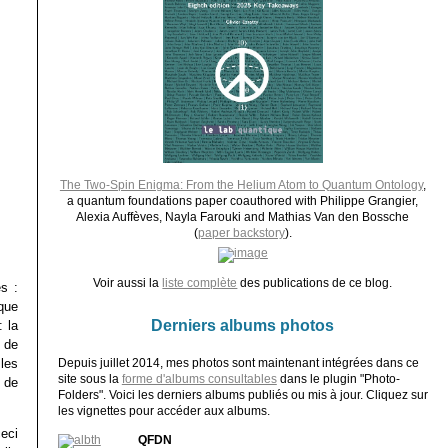
The Two-Spin Enigma: From the Helium Atom to Quantum Ontology
,
a quantum foundations paper coauthored with Philippe Grangier,
Alexia Auffèves, Nayla Farouki and Mathias Van den Bossche
(
paper backstory
).
Voir aussi la
liste complète
des publications de ce blog.
s :
que
Derniers albums photos
 la
 de
les
Depuis juillet 2014, mes photos sont maintenant intégrées dans ce
site sous la
forme d'albums consultables
dans le plugin "Photo-
 de
Folders". Voici les derniers albums publiés ou mis à jour. Cliquez sur
les vignettes pour accéder aux albums.
ceci
QFDN