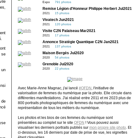
vile
Expo
791 photos
es,
Remise Légion d'Honneur Philippe Herbert Jul2021
2021
15 photos
Vivatech Jun2021
2021
120 photos
Visite C2N Palaiseau Mar2021
ent
2021
17 photos
5.
Annonce Stratégie Quantique C2N Jan2021
2021
137 photos
sont
Maison Bergès Jul2020
 se
2020
54 photos
Grenoble Jul2020
2020
22 photos
r un
nsi
Avec Marie-Anne Magnac, j'ai lancé
#QFDN
, l'initiative de
valorisation de femmes du numérique par la photo. Elle circule dans
différentes manifestations. J'ai réalisé entre 2011 et mi 2023 plus de
 de
800 portraits photographiques de femmes du numérique avec une
ncé
représentation de tous les métiers du numérique.
Les photos et les bios de ces femmes du numérique sont
yse
présentées au complet sur le site
QFDN
! Vous pouvez aussi
visualiser les derniers portraits publiés sur
mon propre site photo
. Et
ci-dessous, les 16 derniers par date de prise de vue, les vignettes
étant cliquables.