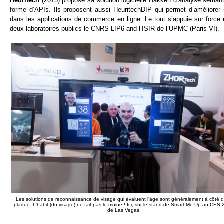
Heuritech
(2013) propose sa solution logicielle Hakken d’analyse séman
forme d’APIs. Ils proposent aussi HeuritechDIP qui permet d’améliorer 
dans les applications de commerce en ligne. Le tout s’appuie sur force 
deux laboratoires publics le CNRS LIP6 and l’ISIR de l’UPMC (Paris VI).
Les solutions de reconnaissance de visage qui évaluent l'âge sont généralement à côté d
plaque. L'habit (du visage) ne fait pas le moine ! Ici, sur le stand de Smart Me Up au CES
de Las Vegas.