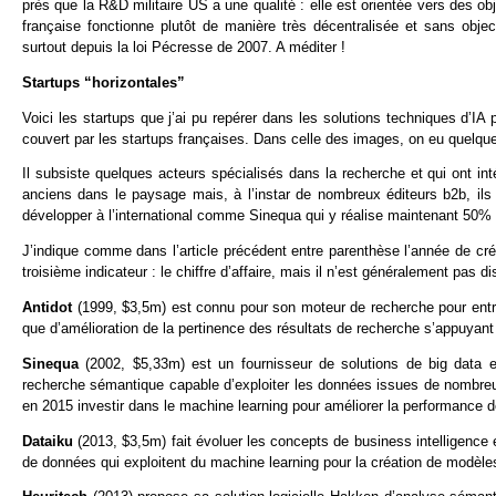
près que la R&D militaire US a une qualité : elle est orientée vers des ob
française fonctionne plutôt de manière très décentralisée et sans object
surtout depuis la loi Pécresse de 2007. A méditer !
Startups “horizontales”
Voici les startups que j’ai pu repérer dans les solutions techniques d’
couvert par les startups françaises. Dans celle des images, on eu quel
Il subsiste quelques acteurs spécialisés dans la recherche et qui ont int
anciens dans le paysage mais, à l’instar de nombreux éditeurs b2b, ils 
développer à l’international comme Sinequa qui y réalise maintenant 50% de
J’indique comme dans l’article précédent entre parenthèse l’année de créa
troisième indicateur : le chiffre d’affaire, mais il n’est généralement pas di
Antidot
(1999, $3,5m) est connu pour son moteur de recherche pour entrep
que d’amélioration de la pertinence des résultats de recherche s’appuyant
Sinequa
(2002, $5,33m) est un fournisseur de solutions de big data e
recherche sémantique capable d’exploiter les données issues de nombreu
en 2015 investir dans le machine learning pour améliorer la performance d
Dataiku
(2013, $3,5m) fait évoluer les concepts de business intelligence
de données qui exploitent du machine learning pour la création de modèle