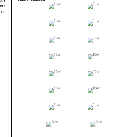
ous
out
 de