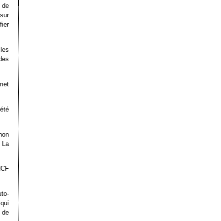
 de
sur
ier
les
des
met
été
non
 La
NCF
to-
qui
 de