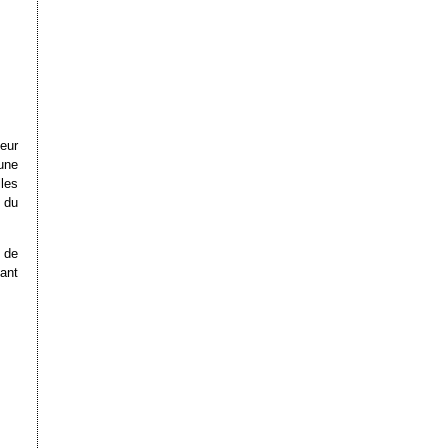
eur
une
lles
 du
 de
sant