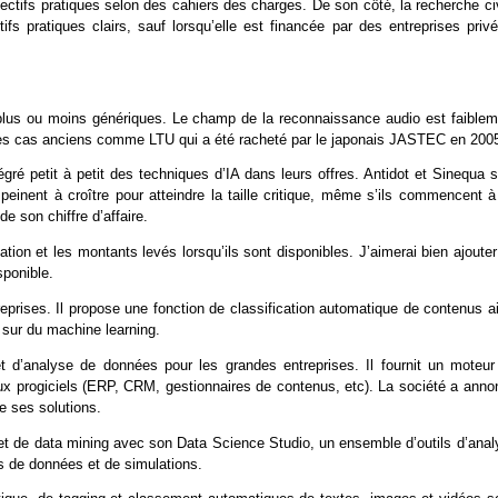
jectifs pratiques selon des cahiers des charges. De son côté, la recherche ci
ifs pratiques clairs, sauf lorsqu’elle est financée par des entreprises privé
IA plus ou moins génériques. Le champ de la reconnaissance audio est faiblem
ques cas anciens comme LTU qui a été racheté par le japonais JASTEC en 200
égré petit à petit des techniques d’IA dans leurs offres. Antidot et Sinequa 
peinent à croître pour atteindre la taille critique, même s’ils commencent à
 son chiffre d’affaire.
tion et les montants levés lorsqu’ils sont disponibles. J’aimerai bien ajoute
sponible.
rises. Il propose une fonction de classification automatique de contenus ai
 sur du machine learning.
t d’analyse de données pour les grandes entreprises. Il fournit un moteur
x progiciels (ERP, CRM, gestionnaires de contenus, etc). La société a anno
e ses solutions.
 et de data mining avec son Data Science Studio, un ensemble d’outils d’anal
s de données et de simulations.