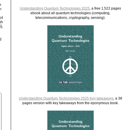
n
Understanding Quantum Technologies 2025
, a free 1,522 pages
n
ebook about all quantum technologies (computing,
ot
telecommunications, cryptography, sensing):
ah
),
d
,
Understanding Quantum Technologies 2025 Key takeaways
, a 38
pages version with key takeaways from the eponymous book.