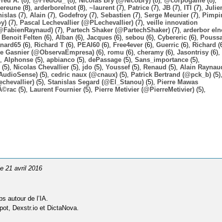
Fred A.
(8),
@FredOu_
(8),
Nicolas Bry (@NicoBry)
(8),
@corpogame
(8),
ereune
(8),
arderborelnot
(8),
~laurent
(7),
Patrice
(7),
JB
(7),
ITI
(7),
Julie
nislas
(7),
Alain
(7),
Godefroy
(7),
Sebastien
(7),
Serge Meunier
(7),
Pimpi
y)
(7),
Pascal Lechevallier (@PLechevallier)
(7),
veille innovation
@FabienRaynaud)
(7),
Partech Shaker (@PartechShaker)
(7),
arderbor eln
,
Benoit Felten
(6),
Alban
(6),
Jacques
(6),
sebou
(6),
Cybereric
(6),
Pouss
nard65
(6),
Richard T
(6),
PEAI60
(6),
Free4ever
(6),
Guerric
(6),
Richard
(6
ie Gasnier (@ObservaEmpresa)
(6),
romu
(6),
cheramy
(6),
Jasontrisy
(6),
),
Alphonse
(5),
apbianco
(5),
dePassage
(5),
Sans_importance
(5),
(5),
Nicolas Chevallier
(5),
jdo
(5),
Youssef
(5),
Renaud
(5),
Alain Raynau
@AudioSense)
(5),
cedric naux (@cnaux)
(5),
Patrick Bertrand (@pck_b)
(5)
chevallier)
(5),
Stanislas Segard (@El_Stanou)
(5),
Pierre Mawas
Ã©rac
(5),
Laurent Fournier
(5),
Pierre Metivier (@PierreMetivier)
(5),
le 21 avril 2016
s autour de l’IA.
pot, Dexstr.io et DictaNova.