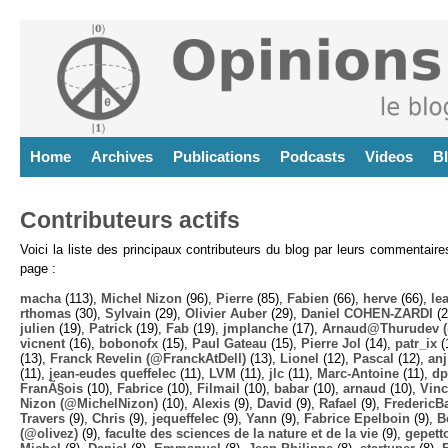
Home
Archives
Publications
Podcasts
Videos
B
Contributeurs actifs
Voici la liste des principaux contributeurs du blog par leurs commentair
page :
macha
(113),
Michel Nizon
(96),
Pierre
(85),
Fabien
(66),
herve
(66),
lea
rthomas
(30),
Sylvain
(29),
Olivier Auber
(29),
Daniel COHEN-ZARDI
(2
julien
(19),
Patrick
(19),
Fab
(19),
jmplanche
(17),
Arnaud@Thurudev (
vicnent
(16),
bobonofx
(15),
Paul Gateau
(15),
Pierre Jol
(14),
patr_ix
(
(13),
Franck Revelin (@FranckAtDell)
(13),
Lionel
(12),
Pascal
(12),
anj
(11),
jean-eudes queffelec
(11),
LVM
(11),
jlc
(11),
Marc-Antoine
(11),
dp
FranÃ§ois
(10),
Fabrice
(10),
Filmail
(10),
babar
(10),
arnaud
(10),
Vinc
Nizon (@MichelNizon)
(10),
Alexis
(9),
David
(9),
Rafael
(9),
FredericB
Travers
(9),
Chris
(9),
jequeffelec
(9),
Yann
(9),
Fabrice Epelboin
(9),
B
(@olivez)
(9),
faculte des sciences de la nature et de la vie
(9),
gepett