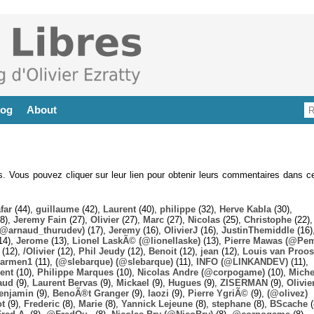
log
About
es. Vous pouvez cliquer sur leur lien pour obtenir leurs commentaires dans ce
far
(44),
guillaume
(42),
Laurent
(40),
philippe
(32),
Herve Kabla
(30),
8),
Jeremy Fain
(27),
Olivier
(27),
Marc
(27),
Nicolas
(25),
Christophe
(22),
@arnaud_thurudev)
(17),
Jeremy
(16),
OlivierJ
(16),
JustinThemiddle
(16)
14),
Jerome
(13),
Lionel LaskÃ© (@lionellaske)
(13),
Pierre Mawas (@Pe
(12),
/Olivier
(12),
Phil Jeudy
(12),
Benoit
(12),
jean
(12),
Louis van Proos
armen1
(11),
(@slebarque) (@slebarque)
(11),
INFO (@LINKANDEV)
(11),
ent
(10),
Philippe Marques
(10),
Nicolas Andre (@corpogame)
(10),
Miche
aud
(9),
Laurent Bervas
(9),
Mickael
(9),
Hugues
(9),
ZISERMAN
(9),
Olivie
enjamin
(9),
BenoÃ®t Granger
(9),
laozi
(9),
Pierre YgriÃ©
(9),
(@olivez)
ot
(9),
Frederic
(8),
Marie
(8),
Yannick Lejeune
(8),
stephane
(8),
BScache
(