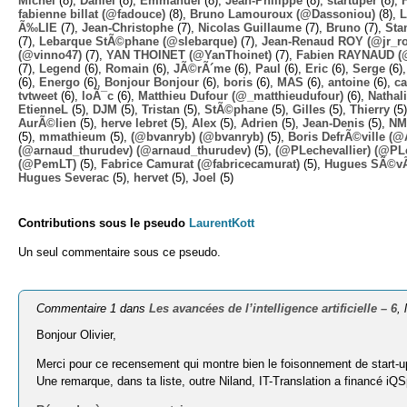
Michel
(8),
Daniel
(8),
Emmanuel
(8),
Jean-Philippe
(8),
startuper
(8),
fabienne billat (@fadouce)
(8),
Bruno Lamouroux (@Dassoniou)
(8),
L
Ã‰LIE
(7),
Jean-Christophe
(7),
Nicolas Guillaume
(7),
Bruno
(7),
Sta
(7),
Lebarque StÃ©phane (@slebarque)
(7),
Jean-Renaud ROY (@jr_ro
(@vinno47)
(7),
YAN THOINET (@YanThoinet)
(7),
Fabien RAYNAUD (
(7),
Legend
(6),
Romain
(6),
JÃ©rÃ´me
(6),
Paul
(6),
Eric
(6),
Serge
(6)
(6),
Energo
(6),
Bonjour Bonjour
(6),
boris
(6),
MAS
(6),
antoine
(6),
ca
tvtweet
(6),
loÃ¯c
(6),
Matthieu Dufour (@_matthieudufour)
(6),
Nathal
EtienneL
(5),
DJM
(5),
Tristan
(5),
StÃ©phane
(5),
Gilles
(5),
Thierry
(5
AurÃ©lien
(5),
herve lebret
(5),
Alex
(5),
Adrien
(5),
Jean-Denis
(5),
NM
(5),
mmathieum
(5),
(@bvanryb) (@bvanryb)
(5),
Boris DefrÃ©ville (
(@arnaud_thurudev) (@arnaud_thurudev)
(5),
(@PLechevallier) (@PLe
(@PemLT)
(5),
Fabrice Camurat (@fabricecamurat)
(5),
Hugues SÃ©v
Hugues Severac
(5),
hervet
(5),
Joel
(5)
Contributions sous le pseudo
LaurentKott
Un seul commentaire sous ce pseudo.
Commentaire 1 dans
Les avancées de l’intelligence artificielle – 6
, 
Bonjour Olivier,
Merci pour ce recensement qui montre bien le foisonnement de start-up
Une remarque, dans ta liste, outre Niland, IT-Translation a financé iQS