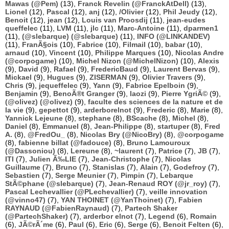
Mawas (@Pem)
(13),
Franck Revelin (@FranckAtDell)
(13),
Lionel
(12),
Pascal
(12),
anj
(12),
/Olivier
(12),
Phil Jeudy
(12),
Benoit
(12),
jean
(12),
Louis van Proosdij
(11),
jean-eudes
queffelec
(11),
LVM
(11),
jlc
(11),
Marc-Antoine
(11),
dparmen1
(11),
(@slebarque) (@slebarque)
(11),
INFO (@LINKANDEV)
(11),
FranÃ§ois
(10),
Fabrice
(10),
Filmail
(10),
babar
(10),
arnaud
(10),
Vincent
(10),
Philippe Marques
(10),
Nicolas Andre
(@corpogame)
(10),
Michel Nizon (@MichelNizon)
(10),
Alexis
(9),
David
(9),
Rafael
(9),
FredericBaud
(9),
Laurent Bervas
(9),
Mickael
(9),
Hugues
(9),
ZISERMAN
(9),
Olivier Travers
(9),
Chris
(9),
jequeffelec
(9),
Yann
(9),
Fabrice Epelboin
(9),
Benjamin
(9),
BenoÃ®t Granger
(9),
laozi
(9),
Pierre YgriÃ©
(9),
(@olivez) (@olivez)
(9),
faculte des sciences de la nature et de
la vie
(9),
gepettot
(9),
arderborelnot
(9),
Frederic
(8),
Marie
(8),
Yannick Lejeune
(8),
stephane
(8),
BScache
(8),
Michel
(8),
Daniel
(8),
Emmanuel
(8),
Jean-Philippe
(8),
startuper
(8),
Fred
A.
(8),
@FredOu_
(8),
Nicolas Bry (@NicoBry)
(8),
@corpogame
(8),
fabienne billat (@fadouce)
(8),
Bruno Lamouroux
(@Dassoniou)
(8),
Lereune
(8),
~laurent
(7),
Patrice
(7),
JB
(7),
ITI
(7),
Julien Ã‰LIE
(7),
Jean-Christophe
(7),
Nicolas
Guillaume
(7),
Bruno
(7),
Stanislas
(7),
Alain
(7),
Godefroy
(7),
Sebastien
(7),
Serge Meunier
(7),
Pimpin
(7),
Lebarque
StÃ©phane (@slebarque)
(7),
Jean-Renaud ROY (@jr_roy)
(7),
Pascal Lechevallier (@PLechevallier)
(7),
veille innovation
(@vinno47)
(7),
YAN THOINET (@YanThoinet)
(7),
Fabien
RAYNAUD (@FabienRaynaud)
(7),
Partech Shaker
(@PartechShaker)
(7),
arderbor elnot
(7),
Legend
(6),
Romain
(6),
JÃ©rÃ´me
(6),
Paul
(6),
Eric
(6),
Serge
(6),
Benoit Felten
(6),