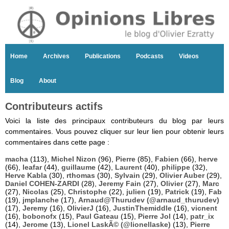
Home
Archives
Publications
Podcasts
Videos
Blog
About
Contributeurs actifs
Voici la liste des principaux contributeurs du blog par leurs
commentaires. Vous pouvez cliquer sur leur lien pour obtenir leurs
commentaires dans cette page :
macha
(113),
Michel Nizon
(96),
Pierre
(85),
Fabien
(66),
herve
(66),
leafar
(44),
guillaume
(42),
Laurent
(40),
philippe
(32),
Herve Kabla
(30),
rthomas
(30),
Sylvain
(29),
Olivier Auber
(29),
Daniel COHEN-ZARDI
(28),
Jeremy Fain
(27),
Olivier
(27),
Marc
(27),
Nicolas
(25),
Christophe
(22),
julien
(19),
Patrick
(19),
Fab
(19),
jmplanche
(17),
Arnaud@Thurudev (@arnaud_thurudev)
(17),
Jeremy
(16),
OlivierJ
(16),
JustinThemiddle
(16),
vicnent
(16),
bobonofx
(15),
Paul Gateau
(15),
Pierre Jol
(14),
patr_ix
(14),
Jerome
(13),
Lionel LaskÃ© (@lionellaske)
(13),
Pierre