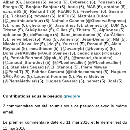
Alban
(6),
Jacques
(6),
sebou
(6),
Cybereric
(6),
Poussah
(6),
Energo
(6),
Bonjour Bonjour
(6),
boris
(6),
MAS
(6),
antoine
(6),
canard65
(6),
Richard T
(6),
PEAI60
(6),
Free4ever
(6),
Guerric
(6),
Richard
(6),
tvtweet
(6),
loÃ¯c
(6),
Matthieu Dufour
(@_matthieudufour)
(6),
Nathalie Gasnier (@ObservaEmpresa)
(6),
romu
(6),
cheramy
(6),
Jasontrisy
(6),
EtienneL
(5),
DJM
(5),
Tristan
(5),
StÃ©phane
(5),
Gilles
(5),
Thierry
(5),
Alphonse
(5),
apbianco
(5),
dePassage
(5),
Sans_importance
(5),
AurÃ©lien
(5),
herve lebret
(5),
Alex
(5),
Adrien
(5),
Jean-Denis
(5),
NM
(5),
Nicolas Chevallier
(5),
jdo
(5),
Youssef
(5),
Renaud
(5),
Alain
Raynaud
(5),
mmathieum
(5),
(@bvanryb) (@bvanryb)
(5),
Boris DefrÃ©ville (@AudioSense)
(5),
cedric naux (@cnaux)
(5),
Patrick Bertrand (@pck_b)
(5),
(@arnaud_thurudev)
(@arnaud_thurudev)
(5),
(@PLechevallier) (@PLechevallier)
(5),
Stanislas Segard (@El_Stanou)
(5),
Pierre Mawas
(@PemLT)
(5),
Fabrice Camurat (@fabricecamurat)
(5),
Hugues
SÃ©vÃ©rac
(5),
Laurent Fournier
(5),
Pierre Metivier
(@PierreMetivier)
(5),
Hugues Severac
(5),
hervet
(5),
Joel
(5)
Contributions sous le pseudo
gregoire
2 commentaires ont été soumis sous ce pseudo et avec le même
email.
Le premier commentaire date du 11 mai 2016 et le dernier est du
11 mai 2016.