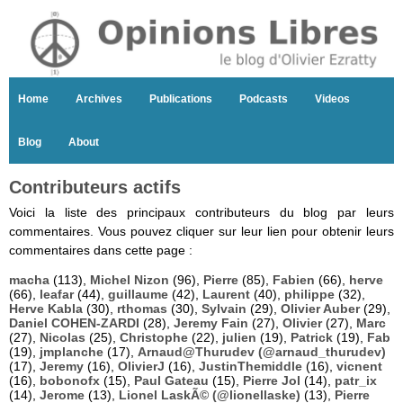
Home
Archives
Publications
Podcasts
Videos
Blog
About
Contributeurs actifs
Voici la liste des principaux contributeurs du blog par leurs
commentaires. Vous pouvez cliquer sur leur lien pour obtenir leurs
commentaires dans cette page :
macha
(113),
Michel Nizon
(96),
Pierre
(85),
Fabien
(66),
herve
(66),
leafar
(44),
guillaume
(42),
Laurent
(40),
philippe
(32),
Herve Kabla
(30),
rthomas
(30),
Sylvain
(29),
Olivier Auber
(29),
Daniel COHEN-ZARDI
(28),
Jeremy Fain
(27),
Olivier
(27),
Marc
(27),
Nicolas
(25),
Christophe
(22),
julien
(19),
Patrick
(19),
Fab
(19),
jmplanche
(17),
Arnaud@Thurudev (@arnaud_thurudev)
(17),
Jeremy
(16),
OlivierJ
(16),
JustinThemiddle
(16),
vicnent
(16),
bobonofx
(15),
Paul Gateau
(15),
Pierre Jol
(14),
patr_ix
(14),
Jerome
(13),
Lionel LaskÃ© (@lionellaske)
(13),
Pierre