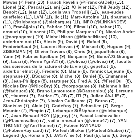
Mawas (@Pem)
(13),
Franck Revelin (@FranckAtDell)
(13),
Lionel
(12),
Pascal
(12),
anj
(12),
/Olivier
(12),
Phil Jeudy
(12),
Benoit
(12),
jean
(12),
Louis van Proosdij
(11),
jean-eudes
queffelec
(11),
LVM
(11),
jlc
(11),
Marc-Antoine
(11),
dparmen1
(11),
(@slebarque) (@slebarque)
(11),
INFO (@LINKANDEV)
(11),
FranÃ§ois
(10),
Fabrice
(10),
Filmail
(10),
babar
(10),
arnaud
(10),
Vincent
(10),
Philippe Marques
(10),
Nicolas Andre
(@corpogame)
(10),
Michel Nizon (@MichelNizon)
(10),
arderborelnot
(10),
Alexis
(9),
David
(9),
Rafael
(9),
FredericBaud
(9),
Laurent Bervas
(9),
Mickael
(9),
Hugues
(9),
ZISERMAN
(9),
Olivier Travers
(9),
Chris
(9),
jequeffelec
(9),
Yann
(9),
Fabrice Epelboin
(9),
Benjamin
(9),
BenoÃ®t Granger
(9),
laozi
(9),
Pierre YgriÃ©
(9),
(@olivez) (@olivez)
(9),
faculte
des sciences de la nature et de la vie
(9),
gepettot
(9),
arderbor elnot
(9),
Frederic
(8),
Marie
(8),
Yannick Lejeune
(8),
stephane
(8),
BScache
(8),
Michel
(8),
Daniel
(8),
Emmanuel
(8),
Jean-Philippe
(8),
startuper
(8),
Fred A.
(8),
@FredOu_
(8),
Nicolas Bry (@NicoBry)
(8),
@corpogame
(8),
fabienne billat
(@fadouce)
(8),
Bruno Lamouroux (@Dassoniou)
(8),
Lereune
(8),
~laurent
(7),
Patrice
(7),
JB
(7),
ITI
(7),
Julien Ã‰LIE
(7),
Jean-Christophe
(7),
Nicolas Guillaume
(7),
Bruno
(7),
Stanislas
(7),
Alain
(7),
Godefroy
(7),
Sebastien
(7),
Serge
Meunier
(7),
Pimpin
(7),
Lebarque StÃ©phane (@slebarque)
(7),
Jean-Renaud ROY (@jr_roy)
(7),
Pascal Lechevallier
(@PLechevallier)
(7),
veille innovation (@vinno47)
(7),
YAN
THOINET (@YanThoinet)
(7),
Fabien RAYNAUD
(@FabienRaynaud)
(7),
Partech Shaker (@PartechShaker)
(7),
Legend
(6),
Romain
(6),
JÃ©rÃ´me
(6),
Paul
(6),
Eric
(6),
Serge