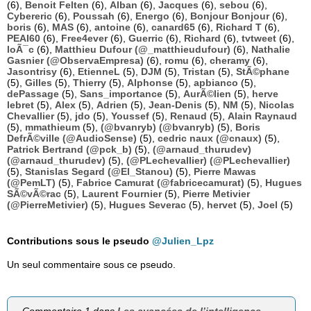
(6),
Benoit Felten
(6),
Alban
(6),
Jacques
(6),
sebou
(6),
Cybereric
(6),
Poussah
(6),
Energo
(6),
Bonjour Bonjour
(6),
boris
(6),
MAS
(6),
antoine
(6),
canard65
(6),
Richard T
(6),
PEAI60
(6),
Free4ever
(6),
Guerric
(6),
Richard
(6),
tvtweet
(6),
loÃ¯c
(6),
Matthieu Dufour (@_matthieudufour)
(6),
Nathalie
Gasnier (@ObservaEmpresa)
(6),
romu
(6),
cheramy
(6),
Jasontrisy
(6),
EtienneL
(5),
DJM
(5),
Tristan
(5),
StÃ©phane
(5),
Gilles
(5),
Thierry
(5),
Alphonse
(5),
apbianco
(5),
dePassage
(5),
Sans_importance
(5),
AurÃ©lien
(5),
herve
lebret
(5),
Alex
(5),
Adrien
(5),
Jean-Denis
(5),
NM
(5),
Nicolas
Chevallier
(5),
jdo
(5),
Youssef
(5),
Renaud
(5),
Alain Raynaud
(5),
mmathieum
(5),
(@bvanryb) (@bvanryb)
(5),
Boris
DefrÃ©ville (@AudioSense)
(5),
cedric naux (@cnaux)
(5),
Patrick Bertrand (@pck_b)
(5),
(@arnaud_thurudev)
(@arnaud_thurudev)
(5),
(@PLechevallier) (@PLechevallier)
(5),
Stanislas Segard (@El_Stanou)
(5),
Pierre Mawas
(@PemLT)
(5),
Fabrice Camurat (@fabricecamurat)
(5),
Hugues
SÃ©vÃ©rac
(5),
Laurent Fournier
(5),
Pierre Metivier
(@PierreMetivier)
(5),
Hugues Severac
(5),
hervet
(5),
Joel
(5)
Contributions sous le pseudo
@Julien_Lpz
Un seul commentaire sous ce pseudo.