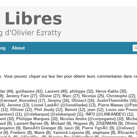
log
About
es. Vous pouvez cliquer sur leur lien pour obtenir leurs commentaires dans ce
far
(44),
guillaume
(42),
Laurent
(40),
philippe
(32),
Herve Kabla
(30),
8),
Jeremy Fain
(27),
Olivier
(27),
Marc
(27),
Nicolas
(25),
Christophe
(22),
@arnaud_thurudev)
(17),
Jeremy
(16),
OlivierJ
(16),
JustinThemiddle
(16)
14),
Jerome
(13),
Lionel LaskÃ© (@lionellaske)
(13),
Pierre Mawas (@Pe
(12),
/Olivier
(12),
Phil Jeudy
(12),
Benoit
(12),
jean
(12),
Louis van Proos
armen1
(11),
(@slebarque) (@slebarque)
(11),
INFO (@LINKANDEV)
(11),
ent
(10),
Philippe Marques
(10),
Nicolas Andre (@corpogame)
(10),
Miche
aud
(9),
Laurent Bervas
(9),
Mickael
(9),
Hugues
(9),
ZISERMAN
(9),
Olivie
enjamin
(9),
BenoÃ®t Granger
(9),
laozi
(9),
Pierre YgriÃ©
(9),
(@olivez)
ot
(9),
Frederic
(8),
Marie
(8),
Yannick Lejeune
(8),
stephane
(8),
BScache
(