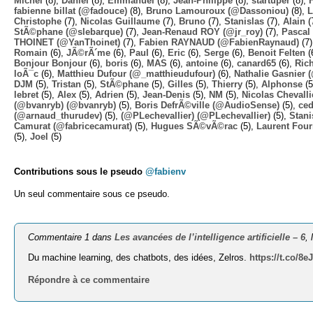
Michel
(8),
Daniel
(8),
Emmanuel
(8),
Jean-Philippe
(8),
startuper
(8),
fabienne billat (@fadouce)
(8),
Bruno Lamouroux (@Dassoniou)
(8),
L
Christophe
(7),
Nicolas Guillaume
(7),
Bruno
(7),
Stanislas
(7),
Alain
(
StÃ©phane (@slebarque)
(7),
Jean-Renaud ROY (@jr_roy)
(7),
Pascal 
THOINET (@YanThoinet)
(7),
Fabien RAYNAUD (@FabienRaynaud)
(7
Romain
(6),
JÃ©rÃ´me
(6),
Paul
(6),
Eric
(6),
Serge
(6),
Benoit Felten
(
Bonjour Bonjour
(6),
boris
(6),
MAS
(6),
antoine
(6),
canard65
(6),
Ric
loÃ¯c
(6),
Matthieu Dufour (@_matthieudufour)
(6),
Nathalie Gasnier
DJM
(5),
Tristan
(5),
StÃ©phane
(5),
Gilles
(5),
Thierry
(5),
Alphonse
(5
lebret
(5),
Alex
(5),
Adrien
(5),
Jean-Denis
(5),
NM
(5),
Nicolas Chevalli
(@bvanryb) (@bvanryb)
(5),
Boris DefrÃ©ville (@AudioSense)
(5),
ced
(@arnaud_thurudev)
(5),
(@PLechevallier) (@PLechevallier)
(5),
Stani
Camurat (@fabricecamurat)
(5),
Hugues SÃ©vÃ©rac
(5),
Laurent Four
(5),
Joel
(5)
Contributions sous le pseudo
@fabienv
Un seul commentaire sous ce pseudo.
Commentaire 1 dans
Les avancées de l’intelligence artificielle – 6
, 
Du machine learning, des chatbots, des idées, Zelros.
https://t.co/8
Répondre à ce commentaire