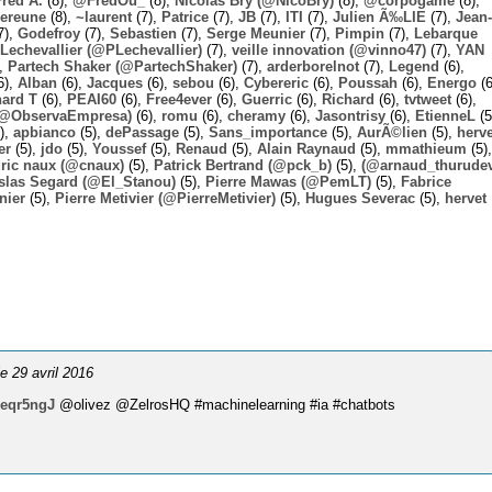
Fred A.
(8),
@FredOu_
(8),
Nicolas Bry (@NicoBry)
(8),
@corpogame
(8),
ereune
(8),
~laurent
(7),
Patrice
(7),
JB
(7),
ITI
(7),
Julien Ã‰LIE
(7),
Jean-
7),
Godefroy
(7),
Sebastien
(7),
Serge Meunier
(7),
Pimpin
(7),
Lebarque
Lechevallier (@PLechevallier)
(7),
veille innovation (@vinno47)
(7),
YAN
),
Partech Shaker (@PartechShaker)
(7),
arderborelnot
(7),
Legend
(6),
6),
Alban
(6),
Jacques
(6),
sebou
(6),
Cybereric
(6),
Poussah
(6),
Energo
(6
hard T
(6),
PEAI60
(6),
Free4ever
(6),
Guerric
(6),
Richard
(6),
tvtweet
(6),
 (@ObservaEmpresa)
(6),
romu
(6),
cheramy
(6),
Jasontrisy
(6),
EtienneL
(5
),
apbianco
(5),
dePassage
(5),
Sans_importance
(5),
AurÃ©lien
(5),
herv
er
(5),
jdo
(5),
Youssef
(5),
Renaud
(5),
Alain Raynaud
(5),
mmathieum
(5),
ric naux (@cnaux)
(5),
Patrick Bertrand (@pck_b)
(5),
(@arnaud_thurudev
slas Segard (@El_Stanou)
(5),
Pierre Mawas (@PemLT)
(5),
Fabrice
nier
(5),
Pierre Metivier (@PierreMetivier)
(5),
Hugues Severac
(5),
hervet
le 29 avril 2016
eJeqr5ngJ
@olivez @ZelrosHQ #machinelearning #ia #chatbots