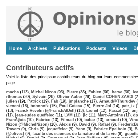
Home
Archives
Publications
Podcasts
Videos
B
Contributeurs actifs
Voici la liste des principaux contributeurs du blog par leurs commentair
page :
macha
(113),
Michel Nizon
(96),
Pierre
(85),
Fabien
(66),
herve
(66),
lea
rthomas
(30),
Sylvain
(29),
Olivier Auber
(29),
Daniel COHEN-ZARDI
(2
julien
(19),
Patrick
(19),
Fab
(19),
jmplanche
(17),
Arnaud@Thurudev (
vicnent
(16),
bobonofx
(15),
Paul Gateau
(15),
Pierre Jol
(14),
patr_ix
(
(13),
Franck Revelin (@FranckAtDell)
(13),
Lionel
(12),
Pascal
(12),
anj
(11),
jean-eudes queffelec
(11),
LVM
(11),
jlc
(11),
Marc-Antoine
(11),
dp
FranÃ§ois
(10),
Fabrice
(10),
Filmail
(10),
babar
(10),
arnaud
(10),
Vinc
Nizon (@MichelNizon)
(10),
Alexis
(9),
David
(9),
Rafael
(9),
FredericB
Travers
(9),
Chris
(9),
jequeffelec
(9),
Yann
(9),
Fabrice Epelboin
(9),
B
(@olivez)
(9),
faculte des sciences de la nature et de la vie
(9),
gepett