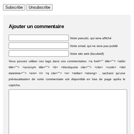
Ajouter un commentaire
Votre pseudo, qui sera affiché
Votre email, qui ne sera pas publié
Votre site web (facultatif)
Vous pouvez utiliser ces tags dans vos commentaires :<a href="" title=""> <abbr
title=""> <acronym title=""> <b> <blockquote cite=""> <cite> <code> <del
datetime=""> <em> <i> <q cite=""> <s> <strike> <strong> , sachant qu'une
prévisualisation de votre commentaire est disponible en bas de page après le
captcha.