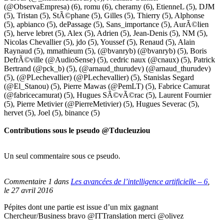
(@ObservaEmpresa)
(6),
romu
(6),
cheramy
(6),
EtienneL
(5),
DJM
(5),
Tristan
(5),
StÃ©phane
(5),
Gilles
(5),
Thierry
(5),
Alphonse
(5),
apbianco
(5),
dePassage
(5),
Sans_importance
(5),
AurÃ©lien
(5),
herve lebret
(5),
Alex
(5),
Adrien
(5),
Jean-Denis
(5),
NM
(5),
Nicolas Chevallier
(5),
jdo
(5),
Youssef
(5),
Renaud
(5),
Alain
Raynaud
(5),
mmathieum
(5),
(@bvanryb) (@bvanryb)
(5),
Boris
DefrÃ©ville (@AudioSense)
(5),
cedric naux (@cnaux)
(5),
Patrick
Bertrand (@pck_b)
(5),
(@arnaud_thurudev) (@arnaud_thurudev)
(5),
(@PLechevallier) (@PLechevallier)
(5),
Stanislas Segard
(@El_Stanou)
(5),
Pierre Mawas (@PemLT)
(5),
Fabrice Camurat
(@fabricecamurat)
(5),
Hugues SÃ©vÃ©rac
(5),
Laurent Fournier
(5),
Pierre Metivier (@PierreMetivier)
(5),
Hugues Severac
(5),
hervet
(5),
Joel
(5),
binance
(5)
Contributions sous le pseudo
@Tducleuziou
Un seul commentaire sous ce pseudo.
Commentaire 1 dans
Les avancées de l’intelligence artificielle – 6
,
le 27 avril 2016
Pépites dont une partie est issue d’un mix gagnant
Chercheur/Business bravo @ITTranslation merci @olivez