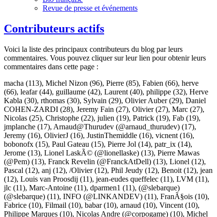
Revue de presse et événements
Contributeurs actifs
Voici la liste des principaux contributeurs du blog par leurs
commentaires. Vous pouvez cliquer sur leur lien pour obtenir leurs
commentaires dans cette page :
macha
(113),
Michel Nizon
(96),
Pierre
(85),
Fabien
(66),
herve
(66),
leafar
(44),
guillaume
(42),
Laurent
(40),
philippe
(32),
Herve
Kabla
(30),
rthomas
(30),
Sylvain
(29),
Olivier Auber
(29),
Daniel
COHEN-ZARDI
(28),
Jeremy Fain
(27),
Olivier
(27),
Marc
(27),
Nicolas
(25),
Christophe
(22),
julien
(19),
Patrick
(19),
Fab
(19),
jmplanche
(17),
Arnaud@Thurudev (@arnaud_thurudev)
(17),
Jeremy
(16),
OlivierJ
(16),
JustinThemiddle
(16),
vicnent
(16),
bobonofx
(15),
Paul Gateau
(15),
Pierre Jol
(14),
patr_ix
(14),
Jerome
(13),
Lionel LaskÃ© (@lionellaske)
(13),
Pierre Mawas
(@Pem)
(13),
Franck Revelin (@FranckAtDell)
(13),
Lionel
(12),
Pascal
(12),
anj
(12),
/Olivier
(12),
Phil Jeudy
(12),
Benoit
(12),
jean
(12),
Louis van Proosdij
(11),
jean-eudes queffelec
(11),
LVM
(11),
jlc
(11),
Marc-Antoine
(11),
dparmen1
(11),
(@slebarque)
(@slebarque)
(11),
INFO (@LINKANDEV)
(11),
FranÃ§ois
(10),
Fabrice
(10),
Filmail
(10),
babar
(10),
arnaud
(10),
Vincent
(10),
Philippe Marques
(10),
Nicolas Andre (@corpogame)
(10),
Michel