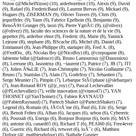
Nizon (@MichelNizon)
(10),
arderborelnot
(10),
Alexis
(9),
David
(9),
Rafael
(9),
FredericBaud
(9),
Laurent Bervas
(9),
Mickael
(9),
Hugues
(9),
ZISERMAN
(9),
Olivier Travers
(9),
Chris
(9),
jequeffelec
(9),
Yann
(9),
Fabrice Epelboin
(9),
Benjamin
(9),
BenoÃ®t Granger
(9),
laozi
(9),
Pierre YgriÃ©
(9),
(@olivez)
(@olivez)
(9),
faculte des sciences de la nature et de la vie
(9),
gepettot
(9),
arderbor elnot
(9),
Frederic
(8),
Marie
(8),
Yannick
Lejeune
(8),
stephane
(8),
BScache
(8),
Michel
(8),
Daniel
(8),
Emmanuel
(8),
Jean-Philippe
(8),
startuper
(8),
Fred A.
(8),
@FredOu_
(8),
Nicolas Bry (@NicoBry)
(8),
@corpogame
(8),
fabienne billat (@fadouce)
(8),
Bruno Lamouroux (@Dassoniou)
(8),
Lereune
(8),
Jasontrisy
(8),
~laurent
(7),
Patrice
(7),
JB
(7),
ITI
(7),
Julien Ã‰LIE
(7),
Jean-Christophe
(7),
Nicolas Guillaume
(7),
Bruno
(7),
Stanislas
(7),
Alain
(7),
Godefroy
(7),
Sebastien
(7),
Serge Meunier
(7),
Pimpin
(7),
Lebarque StÃ©phane (@slebarque)
(7),
Jean-Renaud ROY (@jr_roy)
(7),
Pascal Lechevallier
(@PLechevallier)
(7),
veille innovation (@vinno47)
(7),
YAN
THOINET (@YanThoinet)
(7),
Fabien RAYNAUD
(@FabienRaynaud)
(7),
Partech Shaker (@PartechShaker)
(7),
Legend
(6),
Romain
(6),
JÃ©rÃ´me
(6),
Paul
(6),
Eric
(6),
Serge
(6),
Benoit Felten
(6),
Alban
(6),
Jacques
(6),
sebou
(6),
Cybereric
(6),
Poussah
(6),
Energo
(6),
Bonjour Bonjour
(6),
boris
(6),
MAS
(6),
antoine
(6),
canard65
(6),
Richard T
(6),
PEAI60
(6),
Free4ever
(6),
Guerric
(6),
Richard
(6),
tvtweet
(6),
loÃ¯c
(6),
Matthieu
Dufour (@_matthieudufour)
(6),
Nathalie Gasnier