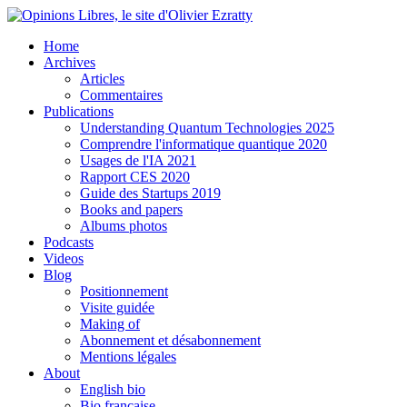
Home
Archives
Articles
Commentaires
Publications
Understanding Quantum Technologies 2025
Comprendre l'informatique quantique 2020
Usages de l'IA 2021
Rapport CES 2020
Guide des Startups 2019
Books and papers
Albums photos
Podcasts
Videos
Blog
Positionnement
Visite guidée
Making of
Abonnement et désabonnement
Mentions légales
About
English bio
Bio française