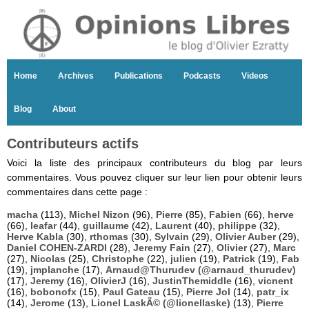
Home
Archives
Publications
Podcasts
Videos
Blog
About
Contributeurs actifs
Voici la liste des principaux contributeurs du blog par leurs
commentaires. Vous pouvez cliquer sur leur lien pour obtenir leurs
commentaires dans cette page :
macha
(113),
Michel Nizon
(96),
Pierre
(85),
Fabien
(66),
herve
(66),
leafar
(44),
guillaume
(42),
Laurent
(40),
philippe
(32),
Herve Kabla
(30),
rthomas
(30),
Sylvain
(29),
Olivier Auber
(29),
Daniel COHEN-ZARDI
(28),
Jeremy Fain
(27),
Olivier
(27),
Marc
(27),
Nicolas
(25),
Christophe
(22),
julien
(19),
Patrick
(19),
Fab
(19),
jmplanche
(17),
Arnaud@Thurudev (@arnaud_thurudev)
(17),
Jeremy
(16),
OlivierJ
(16),
JustinThemiddle
(16),
vicnent
(16),
bobonofx
(15),
Paul Gateau
(15),
Pierre Jol
(14),
patr_ix
(14),
Jerome
(13),
Lionel LaskÃ© (@lionellaske)
(13),
Pierre