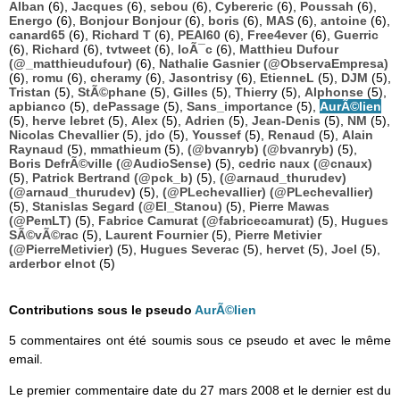
Alban
(6),
Jacques
(6),
sebou
(6),
Cybereric
(6),
Poussah
(6),
Energo
(6),
Bonjour Bonjour
(6),
boris
(6),
MAS
(6),
antoine
(6),
canard65
(6),
Richard T
(6),
PEAI60
(6),
Free4ever
(6),
Guerric
(6),
Richard
(6),
tvtweet
(6),
loÃ¯c
(6),
Matthieu Dufour
(@_matthieudufour)
(6),
Nathalie Gasnier (@ObservaEmpresa)
(6),
romu
(6),
cheramy
(6),
Jasontrisy
(6),
EtienneL
(5),
DJM
(5),
Tristan
(5),
StÃ©phane
(5),
Gilles
(5),
Thierry
(5),
Alphonse
(5),
apbianco
(5),
dePassage
(5),
Sans_importance
(5),
AurÃ©lien
(5),
herve lebret
(5),
Alex
(5),
Adrien
(5),
Jean-Denis
(5),
NM
(5),
Nicolas Chevallier
(5),
jdo
(5),
Youssef
(5),
Renaud
(5),
Alain
Raynaud
(5),
mmathieum
(5),
(@bvanryb) (@bvanryb)
(5),
Boris DefrÃ©ville (@AudioSense)
(5),
cedric naux (@cnaux)
(5),
Patrick Bertrand (@pck_b)
(5),
(@arnaud_thurudev)
(@arnaud_thurudev)
(5),
(@PLechevallier) (@PLechevallier)
(5),
Stanislas Segard (@El_Stanou)
(5),
Pierre Mawas
(@PemLT)
(5),
Fabrice Camurat (@fabricecamurat)
(5),
Hugues
SÃ©vÃ©rac
(5),
Laurent Fournier
(5),
Pierre Metivier
(@PierreMetivier)
(5),
Hugues Severac
(5),
hervet
(5),
Joel
(5),
arderbor elnot
(5)
Contributions sous le pseudo
AurÃ©lien
5 commentaires ont été soumis sous ce pseudo et avec le même
email.
Le premier commentaire date du 27 mars 2008 et le dernier est du