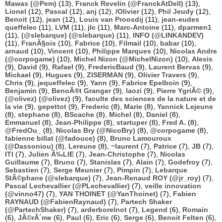
Mawas (@Pem)
(13),
Franck Revelin (@FranckAtDell)
(13),
Lionel
(12),
Pascal
(12),
anj
(12),
/Olivier
(12),
Phil Jeudy
(12),
Benoit
(12),
jean
(12),
Louis van Proosdij
(11),
jean-eudes
queffelec
(11),
LVM
(11),
jlc
(11),
Marc-Antoine
(11),
dparmen1
(11),
(@slebarque) (@slebarque)
(11),
INFO (@LINKANDEV)
(11),
FranÃ§ois
(10),
Fabrice
(10),
Filmail
(10),
babar
(10),
arnaud
(10),
Vincent
(10),
Philippe Marques
(10),
Nicolas Andre
(@corpogame)
(10),
Michel Nizon (@MichelNizon)
(10),
Alexis
(9),
David
(9),
Rafael
(9),
FredericBaud
(9),
Laurent Bervas
(9),
Mickael
(9),
Hugues
(9),
ZISERMAN
(9),
Olivier Travers
(9),
Chris
(9),
jequeffelec
(9),
Yann
(9),
Fabrice Epelboin
(9),
Benjamin
(9),
BenoÃ®t Granger
(9),
laozi
(9),
Pierre YgriÃ©
(9),
(@olivez) (@olivez)
(9),
faculte des sciences de la nature et de
la vie
(9),
gepettot
(9),
Frederic
(8),
Marie
(8),
Yannick Lejeune
(8),
stephane
(8),
BScache
(8),
Michel
(8),
Daniel
(8),
Emmanuel
(8),
Jean-Philippe
(8),
startuper
(8),
Fred A.
(8),
@FredOu_
(8),
Nicolas Bry (@NicoBry)
(8),
@corpogame
(8),
fabienne billat (@fadouce)
(8),
Bruno Lamouroux
(@Dassoniou)
(8),
Lereune
(8),
~laurent
(7),
Patrice
(7),
JB
(7),
ITI
(7),
Julien Ã‰LIE
(7),
Jean-Christophe
(7),
Nicolas
Guillaume
(7),
Bruno
(7),
Stanislas
(7),
Alain
(7),
Godefroy
(7),
Sebastien
(7),
Serge Meunier
(7),
Pimpin
(7),
Lebarque
StÃ©phane (@slebarque)
(7),
Jean-Renaud ROY (@jr_roy)
(7),
Pascal Lechevallier (@PLechevallier)
(7),
veille innovation
(@vinno47)
(7),
YAN THOINET (@YanThoinet)
(7),
Fabien
RAYNAUD (@FabienRaynaud)
(7),
Partech Shaker
(@PartechShaker)
(7),
arderborelnot
(7),
Legend
(6),
Romain
(6),
JÃ©rÃ´me
(6),
Paul
(6),
Eric
(6),
Serge
(6),
Benoit Felten
(6),