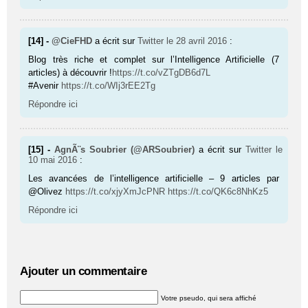
[14] -
@CieFHD
a écrit sur
Twitter
le 28 avril 2016
:
Blog très riche et complet sur l’Intelligence Artificielle (7
articles) à découvrir !
https://t.co/vZTgDB6d7L
#Avenir
https://t.co/WIj3rEE2Tg
Répondre ici
[15] -
AgnÃ¨s Soubrier (@ARSoubrier)
a écrit sur
Twitter
le
10 mai 2016
:
Les avancées de l’intelligence artificielle – 9 articles par
@Olivez
https://t.co/xjyXmJcPNR
https://t.co/QK6c8NhKz5
Répondre ici
Ajouter un commentaire
Votre pseudo, qui sera affiché