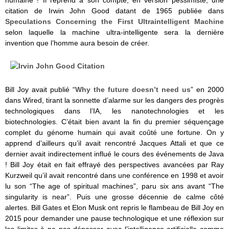
humaine ! Il reprend à son compte, en version pessimiste, une
citation de Irwin John Good datant de 1965 publiée dans
Speculations Concerning the First Ultraintelligent Machine
selon laquelle la machine ultra-intelligente sera la dernière
invention que l’homme aura besoin de créer.
Bill Joy avait publié “
Why the future doesn’t need us
” en 2000
dans Wired, tirant la sonnette d’alarme sur les dangers des progrès
technologiques dans l’IA, les nanotechnologies et les
biotechnologies. C’était bien avant la fin du premier séquençage
complet du génome humain qui avait coûté une fortune. On y
apprend d’ailleurs qu’il avait rencontré Jacques Attali et que ce
dernier avait indirectement influé le cours des événements de Java
! Bill Joy était en fait effrayé des perspectives avancées par Ray
Kurzweil qu’il avait rencontré dans une conférence en 1998 et avoir
lu son “The age of spiritual machines”, paru six ans avant “The
singularity is near”. Puis une grosse décennie de calme côté
alertes. Bill Gates et Elon Musk ont repris le flambeau de Bill Joy en
2015 pour demander une pause technologique et une réflexion sur
les limites à ne pas dépasser avec l’intelligence artificielle comme