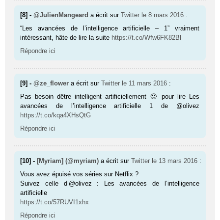
[8] -
@JulienMangeard
a écrit sur
Twitter
le 8 mars 2016
:
“Les avancées de l’intelligence artificielle – 1” vraiment
intéressant, hâte de lire la suite
https://t.co/Wfw6FK82Bl
Répondre ici
[9] -
@ze_flower
a écrit sur
Twitter
le 11 mars 2016
:
Pas besoin dêtre intelligent artificiellement 🙂 pour lire Les
avancées de l’intelligence artificielle 1 de @olivez
https://t.co/kqa4XHsQtG
Répondre ici
[10] -
[Myriam] (@myriam)
a écrit sur
Twitter
le 13 mars 2016
:
Vous avez épuisé vos séries sur Netflix ?
Suivez celle d’@olivez : Les avancées de l’intelligence
artificielle
https://t.co/57RUVI1xhx
Répondre ici