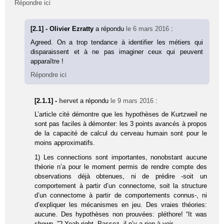
Répondre ici
[2.1] - Olivier Ezratty
a répondu
le 6 mars 2016
:
Agreed. On a trop tendance à identifier les métiers qui
disparaissent et à ne pas imaginer ceux qui peuvent
apparaître !
Répondre ici
[2.1.1] -
hervet
a répondu
le 9 mars 2016
:
L’article cité démontre que les hypothèses de Kurtzweil ne
sont pas faciles à démonter: les 3 points avancés à propos
de la capacité de calcul du cerveau humain sont pour le
moins approximatifs.
1) Les connections sont importantes, nonobstant aucune
théorie n’a pour le moment permis de rendre compte des
observations déjà obtenues, ni de prédire -soit un
comportement à partir d’un connectome, soit la structure
d’un connectome à partir de comportements connus-, ni
d’expliquer les mécanismes en jeu. Des vraies théories:
aucune. Des hypothèses non prouvées: pléthore! “It was
shown..”? Yeah right. Passez, il n’y a rien à voir.