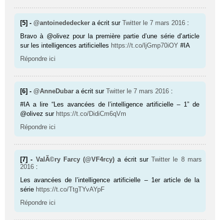
[5] -
@antoinededecker
a écrit sur
Twitter
le 7 mars 2016
:
Bravo à @olivez pour la première partie d’une série d’article
sur les intelligences artificielles
https://t.co/ljGmp70iOY
#IA
Répondre ici
[6] -
@AnneDubar
a écrit sur
Twitter
le 7 mars 2016
:
#IA a lire “Les avancées de l’intelligence artificielle – 1” de
@olivez sur
https://t.co/DidiCm6qVm
Répondre ici
[7] -
ValÃ©ry Farcy (@VF4rcy)
a écrit sur
Twitter
le 8 mars
2016
:
Les avancées de l’intelligence artificielle – 1er article de la
série
https://t.co/TtgTYvAYpF
Répondre ici