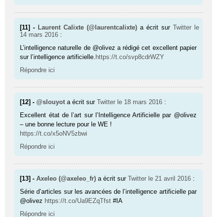
[11] -
Laurent Calixte (@laurentcalixte)
a écrit sur
Twitter
le
14 mars 2016
:
L’intelligence naturelle de @olivez a rédigé cet excellent papier
sur l’intelligence artificielle.
https://t.co/svp8cdrWZY
Répondre ici
[12] -
@slouyot
a écrit sur
Twitter
le 18 mars 2016
:
Excellent état de l’art sur l’Intelligence Artificielle par @olivez
– une bonne lecture pour le WE !
https://t.co/x5oNV5zbwi
Répondre ici
[13] -
Axeleo (@axeleo_fr)
a écrit sur
Twitter
le 21 avril 2016
:
Série d’articles sur les avancées de l’intelligence artificielle par
@olivez
https://t.co/Ua9EZqTfst
#IA
Répondre ici