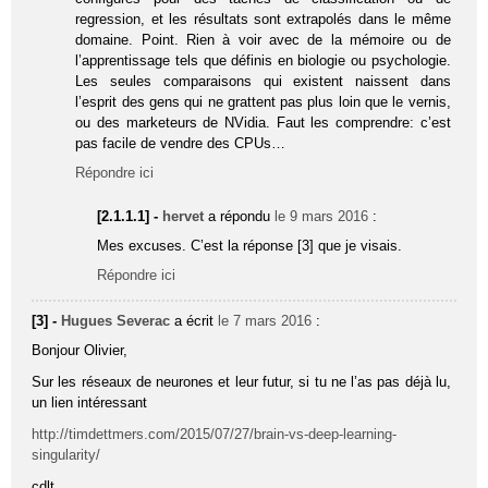
regression, et les résultats sont extrapolés dans le même
domaine. Point. Rien à voir avec de la mémoire ou de
l’apprentissage tels que définis en biologie ou psychologie.
Les seules comparaisons qui existent naissent dans
l’esprit des gens qui ne grattent pas plus loin que le vernis,
ou des marketeurs de NVidia. Faut les comprendre: c’est
pas facile de vendre des CPUs…
Répondre ici
[2.1.1.1] -
hervet
a répondu
le 9 mars 2016
:
Mes excuses. C’est la réponse [3] que je visais.
Répondre ici
[3] -
Hugues Severac
a écrit
le 7 mars 2016
:
Bonjour Olivier,
Sur les réseaux de neurones et leur futur, si tu ne l’as pas déjà lu,
un lien intéressant
http://timdettmers.com/2015/07/27/brain-vs-deep-learning-
singularity/
cdlt