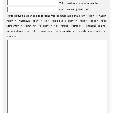
Votre email, qui ne sera pas publié
Votre site web (facultatif)
Vous pouvez utiliser ces tags dans vos commentaires :<a href="" title=""> <abbr
title=""> <acronym title=""> <b> <blockquote cite=""> <cite> <code> <del
datetime=""> <em> <i> <q cite=""> <s> <strike> <strong> , sachant qu'une
prévisualisation de votre commentaire est disponible en bas de page après le
captcha.