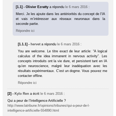
[1.1] - Olivier Ezratty
a répondu
le 6 mars 2016
:
Merci. Je les ajoute dans les antériorités du concept de l’IA
et vais m’intéresser aux réseaux neuronaux dans la
seconde partie.
Répondre ici
[1.1.1] -
hervet
a répondu
le 6 mars 2016
:
You are welcome. Le titre exact de leur article: “A logical
calculus of the idea immanent in nervous activity”. Les
concepts introduits ont la vie dure, et persistent tant en IA
qu’en neuroscience, malgré leur inadéquation avec les
résultats expérimentaux. C’est un dogme. Vous pouvez me
contacter offline.
Répondre ici
[2] -
Kylo Ren
a écrit
le 6 mars 2016
:
Qui a peur de l’Intelligence Artificielle ?
http://www.latribune.fr/opinions/tribunes/qui-a-peur-de-l-
intelligence-artificielle-554890.html