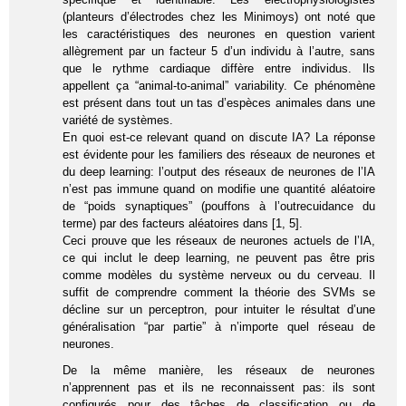
(planteurs d’électrodes chez les Minimoys) ont noté que
les caractéristiques des neurones en question varient
allègrement par un facteur 5 d’un individu à l’autre, sans
que le rythme cardiaque diffère entre individus. Ils
appellent ça “animal-to-animal” variability. Ce phénomène
est présent dans tout un tas d’espèces animales dans une
variété de systèmes.
En quoi est-ce relevant quand on discute IA? La réponse
est évidente pour les familiers des réseaux de neurones et
du deep learning: l’output des réseaux de neurones de l’IA
n’est pas immune quand on modifie une quantité aléatoire
de “poids synaptiques” (pouffons à l’outrecuidance du
terme) par des facteurs aléatoires dans [1, 5].
Ceci prouve que les réseaux de neurones actuels de l’IA,
ce qui inclut le deep learning, ne peuvent pas être pris
comme modèles du système nerveux ou du cerveau. Il
suffit de comprendre comment la théorie des SVMs se
décline sur un perceptron, pour intuiter le résultat d’une
généralisation “par partie” à n’importe quel réseau de
neurones.
De la même manière, les réseaux de neurones
n’apprennent pas et ils ne reconnaissent pas: ils sont
configurés pour des tâches de classification ou de