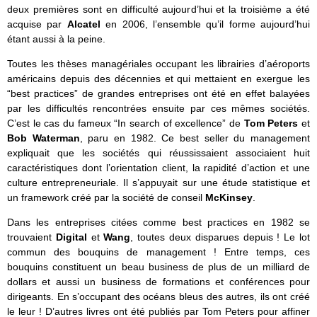
deux premières sont en difficulté aujourd’hui et la troisième a été
acquise par
Alcatel
en 2006, l’ensemble qu’il forme aujourd’hui
étant aussi à la peine.
Toutes les thèses managériales occupant les librairies d’aéroports
américains depuis des décennies et qui mettaient en exergue les
“best practices” de grandes entreprises ont été en effet balayées
par les difficultés rencontrées ensuite par ces mêmes sociétés.
C’est le cas du fameux “In search of excellence” de
Tom Peters
et
Bob Waterman
, paru en 1982. Ce best seller du management
expliquait que les sociétés qui réussissaient associaient huit
caractéristiques dont l’orientation client, la rapidité d’action et une
culture entrepreneuriale. Il s’appuyait sur une étude statistique et
un framework créé par la société de conseil
McKinsey
.
Dans les entreprises citées comme best practices en 1982 se
trouvaient
Digital
et
Wang
, toutes deux disparues depuis ! Le lot
commun des bouquins de management ! Entre temps, ces
bouquins constituent un beau business de plus de un milliard de
dollars et aussi un business de formations et conférences pour
dirigeants. En s’occupant des océans bleus des autres, ils ont créé
le leur ! D’autres livres ont été publiés par Tom Peters pour affiner