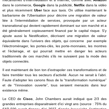
mécanismes d’intermédiation et à Internet, comme avec
Amazon
dans le commerce,
Google
dans la publicité,
Netflix
dans la vidéo
et plus récemment
Uber
face aux taxis. On utilise maintenant le
barbarisme de l’Uberisation pour décrire une migration de valeur
liée à l’intermédiation de services, provoquée par un acteur
transnational qui devient rapidement dominant sur son marché et a
été généralement copieusement financé par le capital risque. S’y
ajoute aussi la Nestification, décrivant une migration de valeur
équivalente dans l’univers des objets, qui concerne par exemple
l’électroménager, les portes-clés, les porte-monnaies, les montres
et l’éclairage, et qui pourrait mettre en danger les acteurs
traditionnels de ces marchés s’ils ne suivaient pas la mode des
objets connectés.
Il est maintenant de bon ton d’extrapoler ces transformations et de
faire trembler tous les secteurs d’activité. Aucun ne serait à l’abri.
Faute d’adopter les canons flous de la “transformation numérique”
et de “l’innovation ouverte”, tous seraient menacés dans leur
existence même.
Le CEO de
Cisco
, John Chambers aurait indiqué que 2/3 des
grandes entreprises disparaitraient d’ici vingt ans (source : 75% du