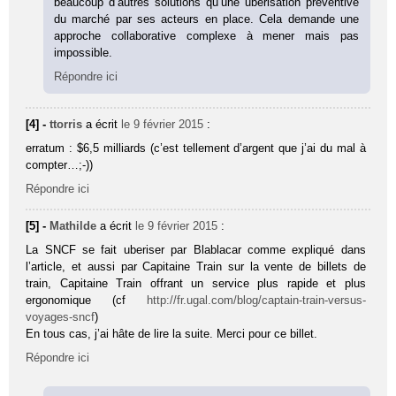
beaucoup d’autres solutions qu’une uberisation préventive
du marché par ses acteurs en place. Cela demande une
approche collaborative complexe à mener mais pas
impossible.
Répondre ici
[4] -
ttorris
a écrit
le 9 février 2015
:
erratum : $6,5 milliards (c’est tellement d’argent que j’ai du mal à
compter…;-))
Répondre ici
[5] -
Mathilde
a écrit
le 9 février 2015
:
La SNCF se fait uberiser par Blablacar comme expliqué dans
l’article, et aussi par Capitaine Train sur la vente de billets de
train, Capitaine Train offrant un service plus rapide et plus
ergonomique (cf
http://fr.ugal.com/blog/captain-train-versus-
voyages-sncf
)
En tous cas, j’ai hâte de lire la suite. Merci pour ce billet.
Répondre ici