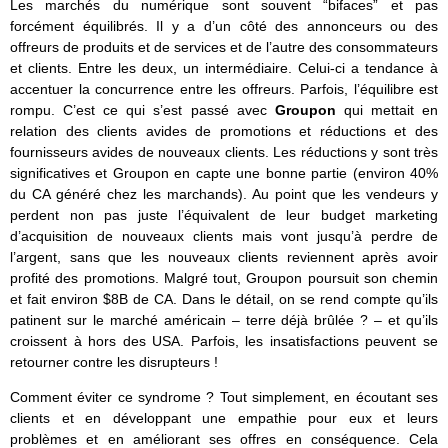
Les marchés du numérique sont souvent “bifaces” et pas
forcément équilibrés. Il y a d’un côté des annonceurs ou des
offreurs de produits et de services et de l’autre des consommateurs
et clients. Entre les deux, un intermédiaire. Celui-ci a tendance à
accentuer la concurrence entre les offreurs. Parfois, l’équilibre est
rompu. C’est ce qui s’est passé avec
Groupon
qui mettait en
relation des clients avides de promotions et réductions et des
fournisseurs avides de nouveaux clients. Les réductions y sont très
significatives et Groupon en capte une bonne partie (environ 40%
du CA généré chez les marchands). Au point que les vendeurs y
perdent non pas juste l’équivalent de leur budget marketing
d’acquisition de nouveaux clients mais vont jusqu’à perdre de
l’argent, sans que les nouveaux clients reviennent après avoir
profité des promotions. Malgré tout, Groupon poursuit son chemin
et fait environ $8B de CA. Dans le détail, on se rend compte qu’ils
patinent sur le marché américain – terre déjà brûlée ? – et qu’ils
croissent à hors des USA. Parfois, les insatisfactions peuvent se
retourner contre les disrupteurs !
Comment éviter ce syndrome ? Tout simplement, en écoutant ses
clients et en développant une empathie pour eux et leurs
problèmes et en améliorant ses offres en conséquence. Cela