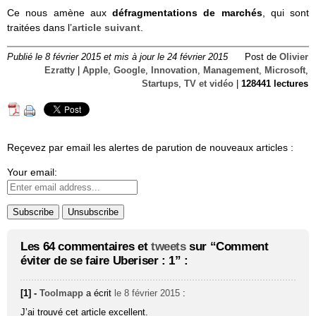
Ce nous amène aux
défragmentations de marchés
, qui sont
traitées
dans l’
article suivant
.
Publié le 8 février 2015 et mis à jour le 24 février 2015
Post de
Olivier
Ezratty
|
Apple
,
Google
,
Innovation
,
Management
,
Microsoft
,
Startups
,
TV et vidéo
|
128441 lectures
Reçevez par email les alertes de parution de nouveaux articles :
Your email:
Les 64 commentaires et
tweets
sur “Comment
éviter de se faire Uberiser : 1” :
[1] -
Toolmapp
a écrit
le 8 février 2015
:
J’ai trouvé cet article excellent.