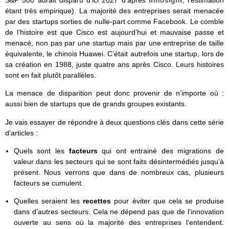
S&P 500 aurait disparu d’ici 2027 d’après
Innosight
, l’estimation
étant très empirique). La majorité des entreprises serait menacée
par des startups sorties de nulle-part comme Facebook. Le comble
de l’histoire est que Cisco est aujourd’hui et mauvaise passe et
menacé, non pas par une startup mais par une entreprise de taille
équivalente, le chinois Huawei. C’était autrefois une startup, lors de
sa création en 1988, juste quatre ans après Cisco. Leurs histoires
sont en fait plutôt parallèles.
La menace de disparition peut donc provenir de n’importe où :
aussi bien de startups que de grands groupes existants.
Je vais essayer de répondre à deux questions clés dans cette série
d’articles :
Quels sont les
facteurs
qui ont entrainé des migrations de
valeur dans les secteurs qui se sont faits désintermédiés jusqu’à
présent. Nous verrons que dans de nombreux cas, plusieurs
facteurs se cumulent.
Quelles seraient les
recettes
pour éviter que cela se produise
dans d’autres secteurs. Cela ne dépend pas que de l’innovation
ouverte au sens où la majorité des entreprises l’entendent.