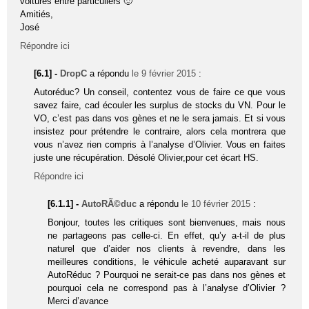
voitures entre particuliers 🙂
Amitiés,
José
Répondre ici
[6.1] -
DropC
a répondu
le 9 février 2015
:
Autoréduc? Un conseil, contentez vous de faire ce que vous
savez faire, cad écouler les surplus de stocks du VN. Pour le
VO, c’est pas dans vos gènes et ne le sera jamais. Et si vous
insistez pour prétendre le contraire, alors cela montrera que
vous n’avez rien compris à l’analyse d’Olivier. Vous en faites
juste une récupération. Désolé Olivier,pour cet écart HS.
Répondre ici
[6.1.1] -
AutoRÃ©duc
a répondu
le 10 février 2015
:
Bonjour, toutes les critiques sont bienvenues, mais nous
ne partageons pas celle-ci. En effet, qu’y a-t-il de plus
naturel que d’aider nos clients à revendre, dans les
meilleures conditions, le véhicule acheté auparavant sur
AutoRéduc ? Pourquoi ne serait-ce pas dans nos gènes et
pourquoi cela ne correspond pas à l’analyse d’Olivier ?
Merci d’avance