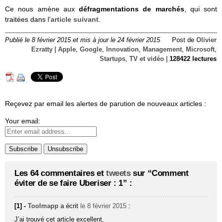
Ce nous amène aux
défragmentations de marchés
, qui sont
traitées
dans l’
article suivant
.
Publié le 8 février 2015 et mis à jour le 24 février 2015
Post de
Olivier
Ezratty
|
Apple
,
Google
,
Innovation
,
Management
,
Microsoft
,
Startups
,
TV et vidéo
|
128422 lectures
Reçevez par email les alertes de parution de nouveaux articles :
Your email:
Les 64 commentaires et
tweets
sur “Comment
éviter de se faire Uberiser : 1” :
[1] -
Toolmapp
a écrit
le 8 février 2015
:
J’ai trouvé cet article excellent.