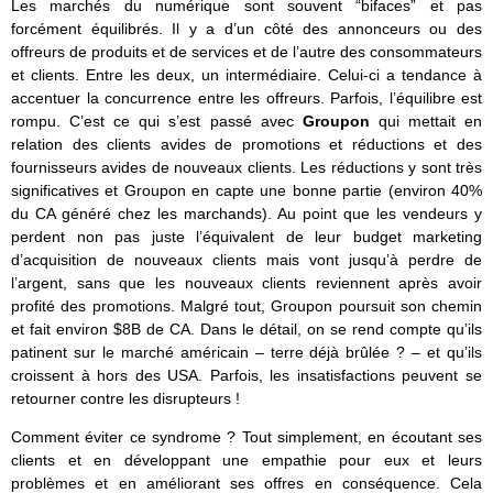
Les marchés du numérique sont souvent “bifaces” et pas
forcément équilibrés. Il y a d’un côté des annonceurs ou des
offreurs de produits et de services et de l’autre des consommateurs
et clients. Entre les deux, un intermédiaire. Celui-ci a tendance à
accentuer la concurrence entre les offreurs. Parfois, l’équilibre est
rompu. C’est ce qui s’est passé avec
Groupon
qui mettait en
relation des clients avides de promotions et réductions et des
fournisseurs avides de nouveaux clients. Les réductions y sont très
significatives et Groupon en capte une bonne partie (environ 40%
du CA généré chez les marchands). Au point que les vendeurs y
perdent non pas juste l’équivalent de leur budget marketing
d’acquisition de nouveaux clients mais vont jusqu’à perdre de
l’argent, sans que les nouveaux clients reviennent après avoir
profité des promotions. Malgré tout, Groupon poursuit son chemin
et fait environ $8B de CA. Dans le détail, on se rend compte qu’ils
patinent sur le marché américain – terre déjà brûlée ? – et qu’ils
croissent à hors des USA. Parfois, les insatisfactions peuvent se
retourner contre les disrupteurs !
Comment éviter ce syndrome ? Tout simplement, en écoutant ses
clients et en développant une empathie pour eux et leurs
problèmes et en améliorant ses offres en conséquence. Cela