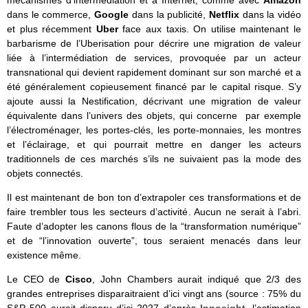
mécanismes d’intermédiation et à Internet, comme avec
Amazon
dans le commerce,
Google
dans la publicité,
Netflix
dans la vidéo
et plus récemment
Uber
face aux taxis. On utilise maintenant le
barbarisme de l’Uberisation pour décrire une migration de valeur
liée à l’intermédiation de services, provoquée par un acteur
transnational qui devient rapidement dominant sur son marché et a
été généralement copieusement financé par le capital risque. S’y
ajoute aussi la Nestification, décrivant une migration de valeur
équivalente dans l’univers des objets, qui concerne par exemple
l’électroménager, les portes-clés, les porte-monnaies, les montres
et l’éclairage, et qui pourrait mettre en danger les acteurs
traditionnels de ces marchés s’ils ne suivaient pas la mode des
objets connectés.
Il est maintenant de bon ton d’extrapoler ces transformations et de
faire trembler tous les secteurs d’activité. Aucun ne serait à l’abri.
Faute d’adopter les canons flous de la “transformation numérique”
et de “l’innovation ouverte”, tous seraient menacés dans leur
existence même.
Le CEO de
Cisco
, John Chambers aurait indiqué que 2/3 des
grandes entreprises disparaitraient d’ici vingt ans (source : 75% du