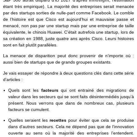
S&P 500 aurait disparu d’ici 2027 d’après
Innosight
, l’estimation
étant très empirique). La majorité des entreprises serait menacée
par des startups sorties de nulle-part comme Facebook. Le comble
de l’histoire est que Cisco est aujourd’hui et mauvaise passe et
menacé, non pas par une startup mais par une entreprise de taille
équivalente, le chinois Huawei. C’était autrefois une startup, lors de
sa création en 1988, juste quatre ans après Cisco. Leurs histoires
sont en fait plutôt parallèles.
La menace de disparition peut donc provenir de n’importe où :
aussi bien de startups que de grands groupes existants.
Je vais essayer de répondre à deux questions clés dans cette série
d’articles :
Quels sont les
facteurs
qui ont entrainé des migrations de
valeur dans les secteurs qui se sont faits désintermédiés jusqu’à
présent. Nous verrons que dans de nombreux cas, plusieurs
facteurs se cumulent.
Quelles seraient les
recettes
pour éviter que cela se produise
dans d’autres secteurs. Cela ne dépend pas que de l’innovation
ouverte au sens où la majorité des entreprises l’entendent.