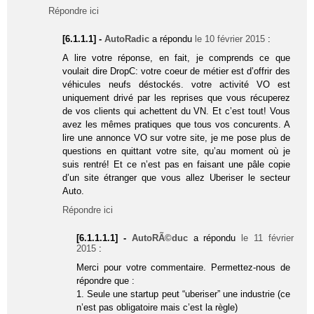
Répondre ici
[6.1.1.1] -
AutoRadic
a répondu
le 10 février 2015
:
A lire votre réponse, en fait, je comprends ce que
voulait dire DropC: votre coeur de métier est d’offrir des
véhicules neufs déstockés. votre activité VO est
uniquement drivé par les reprises que vous récuperez
de vos clients qui achettent du VN. Et c’est tout! Vous
avez les mêmes pratiques que tous vos concurents. A
lire une annonce VO sur votre site, je me pose plus de
questions en quittant votre site, qu’au moment où je
suis rentré! Et ce n’est pas en faisant une pâle copie
d’un site étranger que vous allez Uberiser le secteur
Auto.
Répondre ici
[6.1.1.1.1] -
AutoRÃ©duc
a répondu
le 11 février
2015
:
Merci pour votre commentaire. Permettez-nous de
répondre que :
1. Seule une startup peut “uberiser” une industrie (ce
n’est pas obligatoire mais c’est la règle)