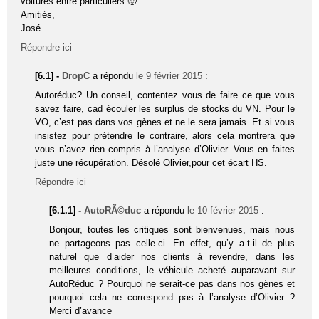
voitures entre particuliers 🙂
Amitiés,
José
Répondre ici
[6.1] -
DropC
a répondu
le 9 février 2015
:
Autoréduc? Un conseil, contentez vous de faire ce que vous
savez faire, cad écouler les surplus de stocks du VN. Pour le
VO, c’est pas dans vos gènes et ne le sera jamais. Et si vous
insistez pour prétendre le contraire, alors cela montrera que
vous n’avez rien compris à l’analyse d’Olivier. Vous en faites
juste une récupération. Désolé Olivier,pour cet écart HS.
Répondre ici
[6.1.1] -
AutoRÃ©duc
a répondu
le 10 février 2015
:
Bonjour, toutes les critiques sont bienvenues, mais nous
ne partageons pas celle-ci. En effet, qu’y a-t-il de plus
naturel que d’aider nos clients à revendre, dans les
meilleures conditions, le véhicule acheté auparavant sur
AutoRéduc ? Pourquoi ne serait-ce pas dans nos gènes et
pourquoi cela ne correspond pas à l’analyse d’Olivier ?
Merci d’avance