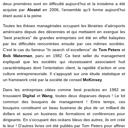
deux premières sont en difficulté aujourd’hui et la troisième a été
acquise par
Alcatel
en 2006, l’ensemble qu’il forme aujourd’hui
étant aussi à la peine.
Toutes les thèses managériales occupant les librairies d’aéroports
américains depuis des décennies et qui mettaient en exergue les
“best practices” de grandes entreprises ont été en effet balayées
par les difficultés rencontrées ensuite par ces mêmes sociétés.
C’est le cas du fameux “In search of excellence” de
Tom Peters
et
Bob Waterman
, paru en 1982. Ce best seller du management
expliquait que les sociétés qui réussissaient associaient huit
caractéristiques dont l’orientation client, la rapidité d’action et une
culture entrepreneuriale. Il s’appuyait sur une étude statistique et
un framework créé par la société de conseil
McKinsey
.
Dans les entreprises citées comme best practices en 1982 se
trouvaient
Digital
et
Wang
, toutes deux disparues depuis ! Le lot
commun des bouquins de management ! Entre temps, ces
bouquins constituent un beau business de plus de un milliard de
dollars et aussi un business de formations et conférences pour
dirigeants. En s’occupant des océans bleus des autres, ils ont créé
le leur ! D’autres livres ont été publiés par Tom Peters pour affiner