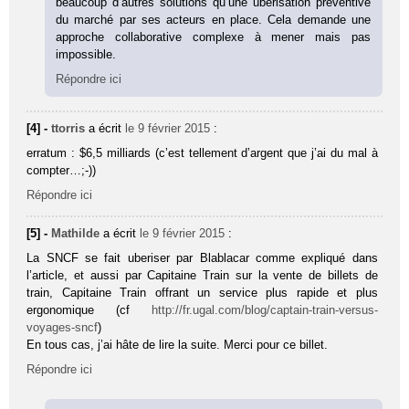
beaucoup d’autres solutions qu’une uberisation préventive
du marché par ses acteurs en place. Cela demande une
approche collaborative complexe à mener mais pas
impossible.
Répondre ici
[4] -
ttorris
a écrit
le 9 février 2015
:
erratum : $6,5 milliards (c’est tellement d’argent que j’ai du mal à
compter…;-))
Répondre ici
[5] -
Mathilde
a écrit
le 9 février 2015
:
La SNCF se fait uberiser par Blablacar comme expliqué dans
l’article, et aussi par Capitaine Train sur la vente de billets de
train, Capitaine Train offrant un service plus rapide et plus
ergonomique (cf
http://fr.ugal.com/blog/captain-train-versus-
voyages-sncf
)
En tous cas, j’ai hâte de lire la suite. Merci pour ce billet.
Répondre ici