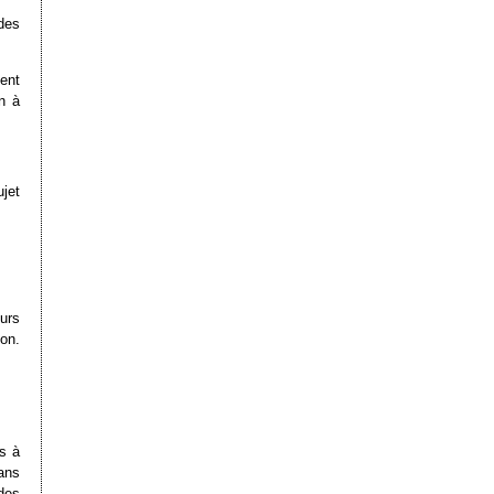
des
ment
n à
ujet
eurs
on.
as à
ans
des