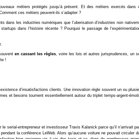
nouveaux métiers protégés jusqu’à présent. Et des métiers exercés dans 
. Comment ces métiers peuvent-ils s’adapter ?
nts dans les industries numériques que l’uberisation d’industries non native
 startups dans l’histoire récente ? Pourquoi le passage de l’expérimentatio
r.
t souvent
en cassant les règles
, voire les lois et autres jurisprudences, un s
te !
’existence d’insatisfactions clients. Une innovation règle souvent un ou plusi
mes et besoins tournent essentiellement autour du triplet temps-argent-émoti
le serial-entrepreneur et investisseur Travis Kalanick parce qu’il n’arrivait p
1 pendant la conférence LeWeb. Alors qu’aucune voiture ne pouvait circuler d
atisfaction bien ancienne vis à vis des taxis et ce, dans de nombreuses gran