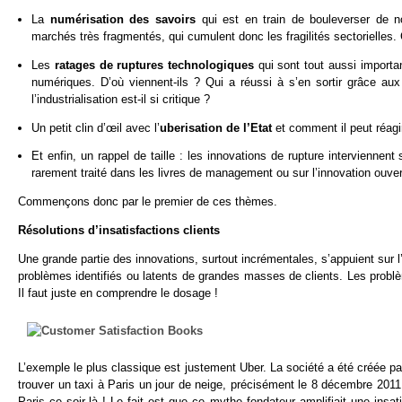
La
numérisation des savoirs
qui est en train de bouleverser de 
marchés très fragmentés, qui cumulent donc les fragilités sectorielles
Les
ratages de ruptures technologiques
qui sont tout aussi importa
numériques. D’où viennent-ils ? Qui a réussi à s’en sortir grâce aux
l’industrialisation est-il si critique ?
Un petit clin d’œil avec l’
uberisation de l’Etat
et comment il peut réagi
Et enfin, un rappel de taille : les innovations de rupture interviennen
rarement traité dans les livres de management ou sur l’innovation ouver
Commençons donc par le premier de ces thèmes.
Résolutions d’insatisfactions clients
Une grande partie des innovations, surtout incrémentales, s’appuient sur l
problèmes identifiés ou latents de grandes masses de clients. Les problè
Il faut juste en comprendre le dosage !
L’exemple le plus classique est justement Uber. La société a été créée par 
trouver un taxi à Paris un jour de neige, précisément le 8 décembre 201
Paris ce soir-là ! Le fait est que ce mythe fondateur amplifiait une ins