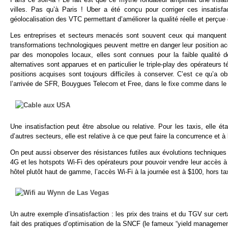
villes. Pas qu’à Paris ! Uber a été conçu pour corriger ces insatisfa
géolocalisation des VTC permettant d’améliorer la qualité réelle et perçue
Les entreprises et secteurs menacés sont souvent ceux qui manquent 
transformations technologiques peuvent mettre en danger leur position ac
par des monopoles locaux, elles sont connues pour la faible qualité d
alternatives sont apparues et en particulier le triple-play des opérateurs
positions acquises sont toujours difficiles à conserver. C’est ce qu’
l’arrivée de SFR, Bouygues Telecom et Free, dans le fixe comme dans le
Une insatisfaction peut être absolue ou relative. Pour les taxis, elle é
d’autres secteurs, elle est relative à ce que peut faire la concurrence et à
On peut aussi observer des résistances futiles aux évolutions technique
4G et les hotspots Wi-Fi des opérateurs pour pouvoir vendre leur accès à 
hôtel plutôt haut de gamme, l’accès Wi-Fi à la journée est à $100, hors ta
Un autre exemple d’insatisfaction : les prix des trains et du TGV sur cer
fait des pratiques d’optimisation de la SNCF (le fameux “yield manageme