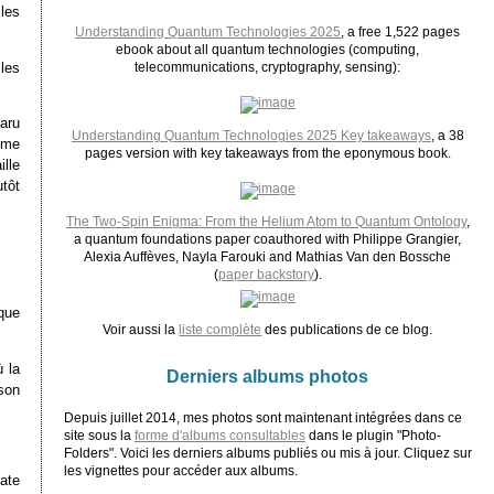
 les
Understanding Quantum Technologies 2025
, a free 1,522 pages
ebook about all quantum technologies (computing,
 les
telecommunications, cryptography, sensing):
aru
Understanding Quantum Technologies 2025 Key takeaways
, a 38
omme
pages version with key takeaways from the eponymous book.
lle
utôt
The Two-Spin Enigma: From the Helium Atom to Quantum Ontology
,
a quantum foundations paper coauthored with Philippe Grangier,
Alexia Auffèves, Nayla Farouki and Mathias Van den Bossche
(
paper backstory
).
que
Voir aussi la
liste complète
des publications de ce blog.
 la
Derniers albums photos
son
Depuis juillet 2014, mes photos sont maintenant intégrées dans ce
site sous la
forme d'albums consultables
dans le plugin "Photo-
Folders". Voici les derniers albums publiés ou mis à jour. Cliquez sur
les vignettes pour accéder aux albums.
ate