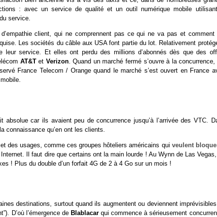
ctions : avec un service de qualité et un outil numérique mobile utilisant
 du service.
d’empathie client, qui ne comprennent pas ce qui ne va pas et comment 
quise. Les sociétés du câble aux USA font partie du lot. Relativement protég
e leur service. Et elles ont perdu des millions d’abonnés dès que des off
 télécom
AT&T
et
Verizon
. Quand un marché fermé s’ouvre à la concurrence, 
a observé France Telecom / Orange quand le marché s’est ouvert en France a
 mobile.
tait absolue car ils avaient peu de concurrence jusqu’à l’arrivée des VTC. D
 la connaissance qu’en ont les clients.
s et des usages, comme ces groupes hôteliers américains qui
veulent bloque
Internet. Il faut dire que certains ont la main lourde ! Au Wynn de Las Vegas
xes ! Plus du double d’un forfait 4G de 2 à 4 Go sur un mois !
taines destinations, surtout quand ils augmentent ou deviennent imprévisible
nt”). D’où l’émergence de
Blablacar
qui commence à sérieusement concurren