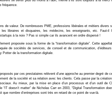
euvent se sentir plus ou moins à l’abri, même s’ils sont toujours à la merci 
e fréquence.
ons de valeur. De nombreuses PME, professions libérales et métiers divers s
es libraires et disquaires, les médecins, les enseignants, etc. Faut-il l
tartups à la noix ? Pas si simple car ils avancent en ordre dispersé !
ement proposée sous la forme de la “transformation digitale”. Cette appellat
lanquée de sociétés de services, de conseil et de communication, d’éditeurs
Potter de la transformation digitale.
” proposés par ces prestataires relèvent d’une approche au premier degré de c
ement de la société et sa relation avec les clients. Cela passe par la créatio
 sociaux. Au mieux, par la mise en place d’un processus et d’un outil de 
 “IT doesn’t matter” de Nicholas Carr en 2003, “Digital Transformation does
t que nombre d’entreprises sont très en retard de ce point de vue-là.