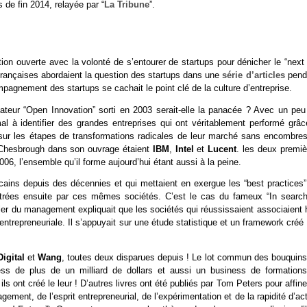
 de fin 2014, relayée par “
La Tribune
”.
on ouverte avec la volonté de s’entourer de startups pour dénicher le “next 
 françaises abordaient la question des startups dans une
série d’articles
pend
mpagnement des startups se cachait le point clé de la culture d’entreprise.
dateur “Open Innovation” sorti en 2003 serait-elle la panacée ? Avec un peu
al à identifier des grandes entreprises qui ont véritablement performé grâc
sur les étapes de transformations radicales de leur marché sans encombres
r Chesbrough dans son ouvrage étaient
IBM
,
Intel
et
Lucent
. les deux premiè
06, l’ensemble qu’il forme aujourd’hui étant aussi à la peine.
icains depuis des décennies et qui mettaient en exergue les “best practices”
contrées ensuite par ces mêmes sociétés. C’est le cas du fameux “In search
ler du management expliquait que les sociétés qui réussissaient associaient 
re entrepreneuriale. Il s’appuyait sur une étude statistique et un framework créé
Digital
et
Wang
, toutes deux disparues depuis ! Le lot commun des bouquins
s de plus de un milliard de dollars et aussi un business de formations
 ont créé le leur ! D’autres livres ont été publiés par Tom Peters pour affine
gement, de l’esprit entrepreneurial, de l’expérimentation et de la rapidité d’ac