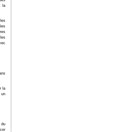
 la
les
ées
res
les
vec
ans
r
la
, un
s du
cer