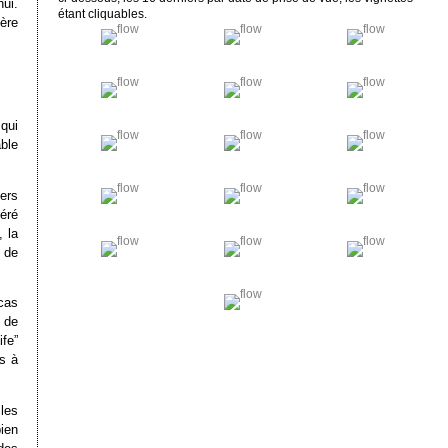
hui.
étant cliquables.
ère
 qui
able
ers
éré
 la
 de
cas
 de
fe”
s à
 les
bien