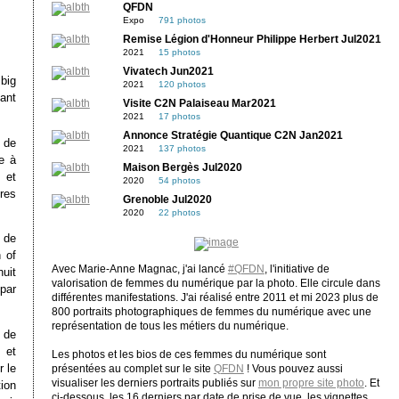
QFDN
Expo
791 photos
Remise Légion d'Honneur Philippe Herbert Jul2021
2021
15 photos
Vivatech Jun2021
big
2021
120 photos
ant
Visite C2N Palaiseau Mar2021
2021
17 photos
Annonce Stratégie Quantique C2N Jan2021
 de
2021
137 photos
e à
Maison Bergès Jul2020
 et
2020
54 photos
res
Grenoble Jul2020
2020
22 photos
 de
 of
Avec Marie-Anne Magnac, j'ai lancé
#QFDN
, l'initiative de
huit
valorisation de femmes du numérique par la photo. Elle circule dans
 par
différentes manifestations. J'ai réalisé entre 2011 et mi 2023 plus de
800 portraits photographiques de femmes du numérique avec une
représentation de tous les métiers du numérique.
 de
 et
Les photos et les bios de ces femmes du numérique sont
r le
présentées au complet sur le site
QFDN
! Vous pouvez aussi
visualiser les derniers portraits publiés sur
mon propre site photo
. Et
tion
ci-dessous, les 16 derniers par date de prise de vue, les vignettes