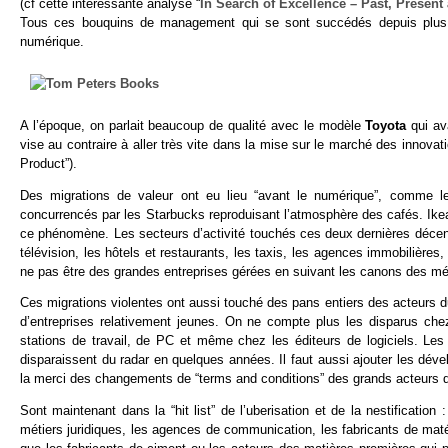
(cf cette intéressante analyse “
In Search of Excellence – Past, Present
Tous ces bouquins de management qui se sont succédés depuis plus d
numérique.
A l’époque, on parlait beaucoup de qualité avec le modèle
Toyota
qui av
vise au contraire à aller très vite dans la mise sur le marché des innovat
Product”).
Des migrations de valeur ont eu lieu “avant le numérique”, comme le
concurrencés par les Starbucks reproduisant l’atmosphère des cafés. Ikea
ce phénomène. Les secteurs d’activité touchés ces deux dernières décenn
télévision, les hôtels et restaurants, les taxis, les agences immobilièr
ne pas être des grandes entreprises gérées en suivant les canons des m
Ces migrations violentes ont aussi touché des pans entiers des acteurs 
d’entreprises relativement jeunes. On ne compte plus les disparus chez
stations de travail, de PC et même chez les éditeurs de logiciels. Les
disparaissent du radar en quelques années. Il faut aussi ajouter les dév
la merci des changements de “terms and conditions” des grands acteurs de
Sont maintenant dans la “hit list” de l’uberisation et de la nestificatio
métiers juridiques, les agences de communication, les fabricants de matéri