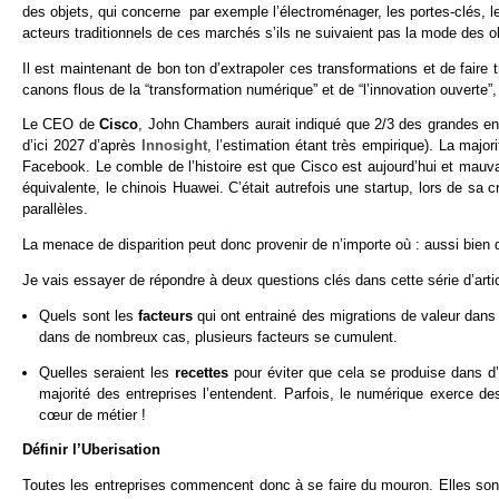
des objets, qui concerne par exemple l’électroménager, les portes-clés, le
acteurs traditionnels de ces marchés s’ils ne suivaient pas la mode des 
Il est maintenant de bon ton d’extrapoler ces transformations et de faire t
canons flous de la “transformation numérique” et de “l’innovation ouvert
Le CEO de
Cisco
, John Chambers aurait indiqué que 2/3 des grandes ent
d’ici 2027 d’après
Innosight
, l’estimation étant très empirique). La majo
Facebook. Le comble de l’histoire est que Cisco est aujourd’hui et mauv
équivalente, le chinois Huawei. C’était autrefois une startup, lors de sa c
parallèles.
La menace de disparition peut donc provenir de n’importe où : aussi bien
Je vais essayer de répondre à deux questions clés dans cette série d’artic
Quels sont les
facteurs
qui ont entrainé des migrations de valeur dans
dans de nombreux cas, plusieurs facteurs se cumulent.
Quelles seraient les
recettes
pour éviter que cela se produise dans d’
majorité des entreprises l’entendent. Parfois, le numérique exerce de
cœur de métier !
Définir l’Uberisation
Toutes les entreprises commencent donc à se faire du mouron. Elles sont