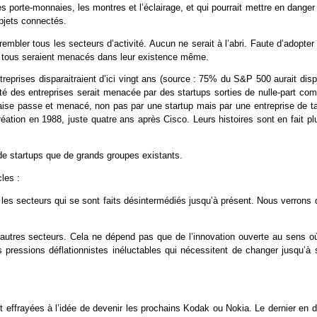
s porte-monnaies, les montres et l’éclairage, et qui pourrait mettre en danger
objets connectés.
rembler tous les secteurs d’activité. Aucun ne serait à l’abri. Faute d’adopter
e”, tous seraient menacés dans leur existence même.
reprises disparaitraient d’ici vingt ans (source : 75% du S&P 500 aurait disp
rité des entreprises serait menacée par des startups sorties de nulle-part c
aise passe et menacé, non pas par une startup mais par une entreprise de tai
réation en 1988, juste quatre ans après Cisco. Leurs histoires sont en fait pl
 de startups que de grands groupes existants.
les :
 les secteurs qui se sont faits désintermédiés jusqu’à présent. Nous verrons 
autres secteurs. Cela ne dépend pas que de l’innovation ouverte au sens où
s pressions déflationnistes inéluctables qui nécessitent de changer jusqu’à 
 effrayées à l’idée de devenir les prochains Kodak ou Nokia. Le dernier en d