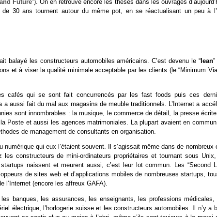
 and Future
”). On en retrouve encore les thèses dans les ouvrages d’aujourd’
e 30 ans tournent autour du même pot, en se réactualisant un peu à l’
ait balayé les constructeurs automobiles américains. C’est devenu le “
lean
”
ions et à viser la qualité minimale acceptable par les clients (le “Minimum Vi
s cafés qui se sont fait concurrencés par les fast foods puis ces derni
 a aussi fait du mal aux magasins de meuble traditionnels. L’Internet a accél
ies sont innombrables : la musique, le commerce de détail, la presse écrite,
es, la Poste et aussi les agences matrimoniales. La plupart avaient en commun
éthodes de management de consultants en organisation.
du numérique qui eux l’étaient souvent. Il s’agissait même dans de nombreux 
 les constructeurs de mini-ordinateurs propriétaires et tournant sous Unix,
 startups naissent et meurent aussi, c’est leur lot commun. Les “Second Li
eloppeurs de sites web et d’applications mobiles de nombreuses startups, tou
 l’Internet (encore les affreux GAFA).
n : les banques, les assurances, les enseignants, les professions médicales,
el électrique, l’horlogerie suisse et les constructeurs automobiles. Il n’y a 