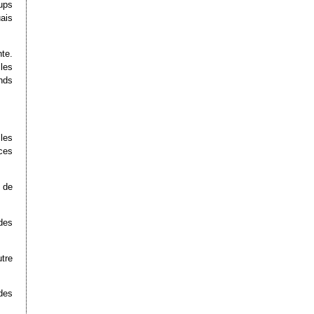
ups
uais
te.
 les
nds
les
nces
 de
des
utre
 des