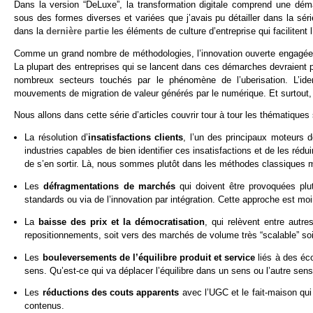
Dans la version “DeLuxe”, la transformation digitale comprend une dém
sous des formes diverses et variées que j’avais pu détailler dans la série
dans la
dernière partie
les éléments de culture d’entreprise qui facilitent
Comme un grand nombre de méthodologies, l’innovation ouverte engagée sou
La plupart des entreprises qui se lancent dans ces démarches devraient pr
nombreux secteurs touchés par le phénomène de l’uberisation. L’iden
mouvements de migration de valeur générés par le numérique. Et surtout,
Nous allons dans cette série d’articles couvrir tour à tour les thématiques
La résolution d’
insatisfactions clients
, l’un des principaux moteurs d
industries capables de bien identifier ces insatisfactions et de les réd
de s’en sortir. Là, nous sommes plutôt dans les méthodes classiques m
Les
défragmentations de marchés
qui doivent être provoquées plut
standards ou via de l’innovation par intégration. Cette approche est m
La
baisse des prix et la démocratisation
, qui relèvent entre autr
repositionnements, soit vers des marchés de volume très “scalable” soi
Les
bouleversements de l’équilibre produit et service
liés à des éc
sens. Qu’est-ce qui va déplacer l’équilibre dans un sens ou l’autre sens
Les
réductions des couts apparents
avec l’UGC et le fait-maison qui 
contenus.