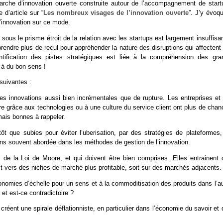
arche d’innovation ouverte construite autour de l’accompagnement de start
 d’article sur “
Les nombreux visages de l’innovation ouverte
”. J’y évoq
 l’innovation sur ce mode.
s le prisme étroit de la relation avec les startups est largement insuffisan
endre plus de recul pour appréhender la nature des disruptions qui affectent
tification des pistes stratégiques est liée à la compréhension des gra
 à du bon sens !
 suivantes :
es innovations aussi bien incrémentales que de rupture. Les entreprises et 
uire grâce aux technologies ou à une culture du service client ont plus de cha
ais bonnes à rappeler.
ôt que subies pour éviter l’uberisation, par des stratégies de plateformes,
oins souvent abordée dans les méthodes de gestion de l’innovation.
es de la Loi de Moore, et qui doivent être bien comprises. Elles entrainent 
t vers des niches de marché plus profitable, soit sur des marchés adjacents.
onomies d’échelle pour un sens et à la commoditisation des produits dans l’a
 et est-ce contradictoire ?
créent une spirale déflationniste, en particulier dans l’économie du savoir et