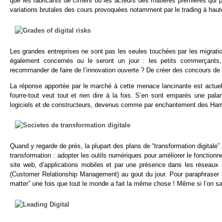
que les fabricants de ciment ou les acteurs des matières premières qui p
variations brutales des cours provoquées notamment par le trading à haut
Les grandes entreprises ne sont pas les seules touchées par les migrati
également concernés ou le seront un jour : les petits commerçants, l
recommander de faire de l’innovation ouverte ? De créer des concours de s
La réponse apportée par le marché à cette menace lancinante est actuell
fourre-tout veut tout et rien dire à la fois. S’en sont emparés une pa
logiciels et de constructeurs, devenus comme par enchantement des Harry 
Quand y regarde de près, la plupart des plans de “transformation digitale
transformation : adopter les outils numériques pour améliorer le fonctionn
site web, d’applications mobiles et par une présence dans les réseaux
(Customer Relationship Management) au gout du jour. Pour paraphraser le
matter” une fois que tout le monde a fait la même chose ! Même si l’on sai