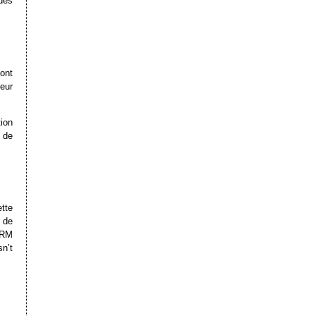
des
ont
eur
ion
 de
ette
n de
CRM
n’t