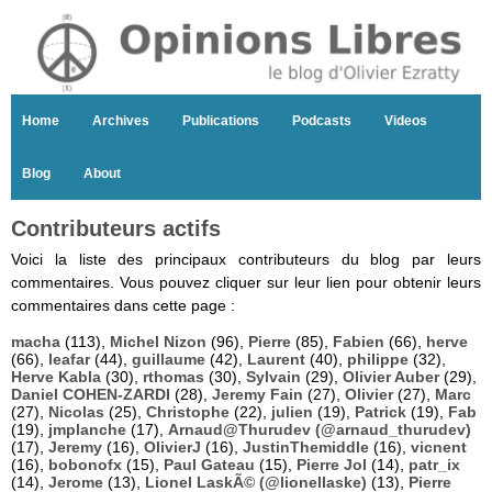
Home
Archives
Publications
Podcasts
Videos
Blog
About
Contributeurs actifs
Voici la liste des principaux contributeurs du blog par leurs
commentaires. Vous pouvez cliquer sur leur lien pour obtenir leurs
commentaires dans cette page :
macha
(113),
Michel Nizon
(96),
Pierre
(85),
Fabien
(66),
herve
(66),
leafar
(44),
guillaume
(42),
Laurent
(40),
philippe
(32),
Herve Kabla
(30),
rthomas
(30),
Sylvain
(29),
Olivier Auber
(29),
Daniel COHEN-ZARDI
(28),
Jeremy Fain
(27),
Olivier
(27),
Marc
(27),
Nicolas
(25),
Christophe
(22),
julien
(19),
Patrick
(19),
Fab
(19),
jmplanche
(17),
Arnaud@Thurudev (@arnaud_thurudev)
(17),
Jeremy
(16),
OlivierJ
(16),
JustinThemiddle
(16),
vicnent
(16),
bobonofx
(15),
Paul Gateau
(15),
Pierre Jol
(14),
patr_ix
(14),
Jerome
(13),
Lionel LaskÃ© (@lionellaske)
(13),
Pierre