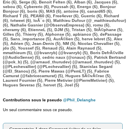
Eric
(6),
Serge
(6),
Benoit Felten
(6),
Alban
(6),
Jacques
(6),
sebou
(6),
Cybereric
(6),
Poussah
(6),
Energo
(6),
Bonjour
Bonjour
(6),
boris
(6),
MAS
(6),
antoine
(6),
canard65
(6),
Richard T
(6),
PEAI60
(6),
Free4ever
(6),
Guerric
(6),
Richard
(6),
tvtweet
(6),
loÃ¯c
(6),
Matthieu Dufour (@_matthieudufour)
(6),
Nathalie Gasnier (@ObservaEmpresa)
(6),
romu
(6),
cheramy
(6),
EtienneL
(5),
DJM
(5),
Tristan
(5),
StÃ©phane
(5),
Gilles
(5),
Thierry
(5),
Alphonse
(5),
apbianco
(5),
dePassage
(5),
Sans_importance
(5),
AurÃ©lien
(5),
herve lebret
(5),
Alex
(5),
Adrien
(5),
Jean-Denis
(5),
NM
(5),
Nicolas Chevallier
(5),
jdo
(5),
Youssef
(5),
Renaud
(5),
Alain Raynaud
(5),
mmathieum
(5),
(@bvanryb) (@bvanryb)
(5),
Boris DefrÃ©ville
(@AudioSense)
(5),
cedric naux (@cnaux)
(5),
Patrick Bertrand
(@pck_b)
(5),
(@arnaud_thurudev) (@arnaud_thurudev)
(5),
(@PLechevallier) (@PLechevallier)
(5),
Stanislas Segard
(@El_Stanou)
(5),
Pierre Mawas (@PemLT)
(5),
Fabrice
Camurat (@fabricecamurat)
(5),
Hugues SÃ©vÃ©rac
(5),
Laurent Fournier
(5),
Pierre Metivier (@PierreMetivier)
(5),
Hugues Severac
(5),
hervet
(5),
Joel
(5)
Contributions sous le pseudo
@Phil_Delanghe
Un seul commentaire sous ce pseudo.