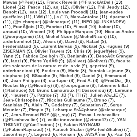
Mawas (@Pem)
(13),
Franck Revelin (@FranckAtDell)
(13),
Lionel
(12),
Pascal
(12),
anj
(12),
/Olivier
(12),
Phil Jeudy
(12),
Benoit
(12),
jean
(12),
Louis van Proosdij
(11),
jean-eudes
queffelec
(11),
LVM
(11),
jlc
(11),
Marc-Antoine
(11),
dparmen1
(11),
(@slebarque) (@slebarque)
(11),
INFO (@LINKANDEV)
(11),
FranÃ§ois
(10),
Fabrice
(10),
Filmail
(10),
babar
(10),
arnaud
(10),
Vincent
(10),
Philippe Marques
(10),
Nicolas Andre
(@corpogame)
(10),
Michel Nizon (@MichelNizon)
(10),
arderborelnot
(10),
Alexis
(9),
David
(9),
Rafael
(9),
FredericBaud
(9),
Laurent Bervas
(9),
Mickael
(9),
Hugues
(9),
ZISERMAN
(9),
Olivier Travers
(9),
Chris
(9),
jequeffelec
(9),
Yann
(9),
Fabrice Epelboin
(9),
Benjamin
(9),
BenoÃ®t Granger
(9),
laozi
(9),
Pierre YgriÃ©
(9),
(@olivez) (@olivez)
(9),
faculte
des sciences de la nature et de la vie
(9),
gepettot
(9),
arderbor elnot
(9),
Frederic
(8),
Marie
(8),
Yannick Lejeune
(8),
stephane
(8),
BScache
(8),
Michel
(8),
Daniel
(8),
Emmanuel
(8),
Jean-Philippe
(8),
startuper
(8),
Fred A.
(8),
@FredOu_
(8),
Nicolas Bry (@NicoBry)
(8),
@corpogame
(8),
fabienne billat
(@fadouce)
(8),
Bruno Lamouroux (@Dassoniou)
(8),
Lereune
(8),
~laurent
(7),
Patrice
(7),
JB
(7),
ITI
(7),
Julien Ã‰LIE
(7),
Jean-Christophe
(7),
Nicolas Guillaume
(7),
Bruno
(7),
Stanislas
(7),
Alain
(7),
Godefroy
(7),
Sebastien
(7),
Serge
Meunier
(7),
Pimpin
(7),
Lebarque StÃ©phane (@slebarque)
(7),
Jean-Renaud ROY (@jr_roy)
(7),
Pascal Lechevallier
(@PLechevallier)
(7),
veille innovation (@vinno47)
(7),
YAN
THOINET (@YanThoinet)
(7),
Fabien RAYNAUD
(@FabienRaynaud)
(7),
Partech Shaker (@PartechShaker)
(7),
Jasontrisy
(7),
Legend
(6),
Romain
(6),
JÃ©rÃ´me
(6),
Paul
(6),