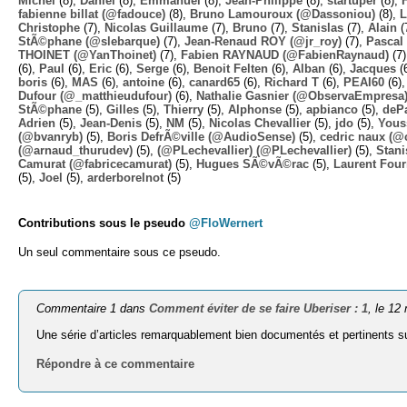
Michel
(8),
Daniel
(8),
Emmanuel
(8),
Jean-Philippe
(8),
startuper
(8),
fabienne billat (@fadouce)
(8),
Bruno Lamouroux (@Dassoniou)
(8),
L
Christophe
(7),
Nicolas Guillaume
(7),
Bruno
(7),
Stanislas
(7),
Alain
(
StÃ©phane (@slebarque)
(7),
Jean-Renaud ROY (@jr_roy)
(7),
Pascal 
THOINET (@YanThoinet)
(7),
Fabien RAYNAUD (@FabienRaynaud)
(7
(6),
Paul
(6),
Eric
(6),
Serge
(6),
Benoit Felten
(6),
Alban
(6),
Jacques
(
boris
(6),
MAS
(6),
antoine
(6),
canard65
(6),
Richard T
(6),
PEAI60
(6)
Dufour (@_matthieudufour)
(6),
Nathalie Gasnier (@ObservaEmpresa
StÃ©phane
(5),
Gilles
(5),
Thierry
(5),
Alphonse
(5),
apbianco
(5),
deP
Adrien
(5),
Jean-Denis
(5),
NM
(5),
Nicolas Chevallier
(5),
jdo
(5),
Yous
(@bvanryb)
(5),
Boris DefrÃ©ville (@AudioSense)
(5),
cedric naux (@
(@arnaud_thurudev)
(5),
(@PLechevallier) (@PLechevallier)
(5),
Stani
Camurat (@fabricecamurat)
(5),
Hugues SÃ©vÃ©rac
(5),
Laurent Four
(5),
Joel
(5),
arderborelnot
(5)
Contributions sous le pseudo
@FloWernert
Un seul commentaire sous ce pseudo.
Commentaire 1 dans
Comment éviter de se faire Uberiser : 1
, le 12
Une série d’articles remarquablement bien documentés et pertinents s
Répondre à ce commentaire