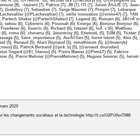
Fred A.
(8),
@FredOu_
(8),
Nicolas Bry (@NicoBry)
(8),
@corpogame
(8),
ereune
(8),
~laurent
(7),
Patrice
(7),
JB
(7),
ITI
(7),
Julien Ã‰LIE
(7),
Jean-
7),
Godefroy
(7),
Sebastien
(7),
Serge Meunier
(7),
Pimpin
(7),
Lebarque
Lechevallier (@PLechevallier)
(7),
veille innovation (@vinno47)
(7),
YAN
),
Partech Shaker (@PartechShaker)
(7),
Legend
(6),
Romain
(6),
JÃ©rÃ´m
6),
sebou
(6),
Cybereric
(6),
Poussah
(6),
Energo
(6),
Bonjour Bonjour
(6),
,
Free4ever
(6),
Guerric
(6),
Richard
(6),
tvtweet
(6),
loÃ¯c
(6),
Matthieu
)
(6),
romu
(6),
cheramy
(6),
Jasontrisy
(6),
EtienneL
(5),
DJM
(5),
Tristan
(
assage
(5),
Sans_importance
(5),
AurÃ©lien
(5),
herve lebret
(5),
Alex
(5),
sef
(5),
Renaud
(5),
Alain Raynaud
(5),
mmathieum
(5),
(@bvanryb)
cnaux)
(5),
Patrick Bertrand (@pck_b)
(5),
(@arnaud_thurudev)
slas Segard (@El_Stanou)
(5),
Pierre Mawas (@PemLT)
(5),
Fabrice
nier
(5),
Pierre Metivier (@PierreMetivier)
(5),
Hugues Severac
(5),
hervet
 mars 2015
ur les changements sociétaux et la technologie
http://t.co/U2PiXknTNM