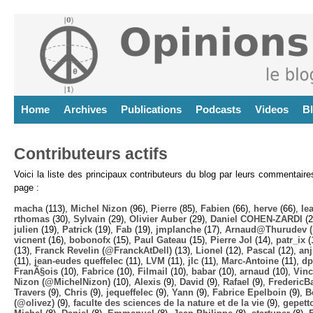
Home
Archives
Publications
Podcasts
Videos
B
Contributeurs actifs
Voici la liste des principaux contributeurs du blog par leurs commentair
page :
macha
(113),
Michel Nizon
(96),
Pierre
(85),
Fabien
(66),
herve
(66),
lea
rthomas
(30),
Sylvain
(29),
Olivier Auber
(29),
Daniel COHEN-ZARDI
(2
julien
(19),
Patrick
(19),
Fab
(19),
jmplanche
(17),
Arnaud@Thurudev (
vicnent
(16),
bobonofx
(15),
Paul Gateau
(15),
Pierre Jol
(14),
patr_ix
(
(13),
Franck Revelin (@FranckAtDell)
(13),
Lionel
(12),
Pascal
(12),
anj
(11),
jean-eudes queffelec
(11),
LVM
(11),
jlc
(11),
Marc-Antoine
(11),
dp
FranÃ§ois
(10),
Fabrice
(10),
Filmail
(10),
babar
(10),
arnaud
(10),
Vinc
Nizon (@MichelNizon)
(10),
Alexis
(9),
David
(9),
Rafael
(9),
FredericB
Travers
(9),
Chris
(9),
jequeffelec
(9),
Yann
(9),
Fabrice Epelboin
(9),
B
(@olivez)
(9),
faculte des sciences de la nature et de la vie
(9),
gepett