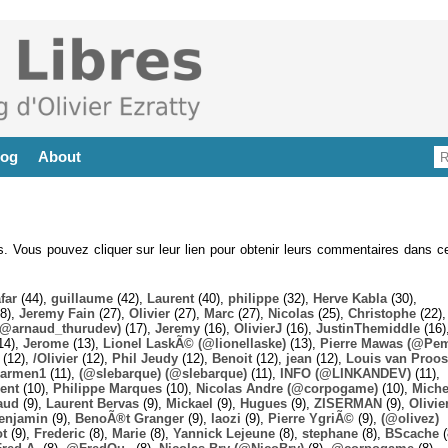
log
About
es. Vous pouvez cliquer sur leur lien pour obtenir leurs commentaires dans ce
far
(44),
guillaume
(42),
Laurent
(40),
philippe
(32),
Herve Kabla
(30),
8),
Jeremy Fain
(27),
Olivier
(27),
Marc
(27),
Nicolas
(25),
Christophe
(22),
@arnaud_thurudev)
(17),
Jeremy
(16),
OlivierJ
(16),
JustinThemiddle
(16)
14),
Jerome
(13),
Lionel LaskÃ© (@lionellaske)
(13),
Pierre Mawas (@Pe
(12),
/Olivier
(12),
Phil Jeudy
(12),
Benoit
(12),
jean
(12),
Louis van Proos
armen1
(11),
(@slebarque) (@slebarque)
(11),
INFO (@LINKANDEV)
(11),
ent
(10),
Philippe Marques
(10),
Nicolas Andre (@corpogame)
(10),
Miche
aud
(9),
Laurent Bervas
(9),
Mickael
(9),
Hugues
(9),
ZISERMAN
(9),
Olivie
enjamin
(9),
BenoÃ®t Granger
(9),
laozi
(9),
Pierre YgriÃ©
(9),
(@olivez)
ot
(9),
Frederic
(8),
Marie
(8),
Yannick Lejeune
(8),
stephane
(8),
BScache
(