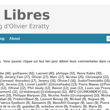
log
About
es. Vous pouvez cliquer sur leur lien pour obtenir leurs commentaires dans ce
far
(44),
guillaume
(42),
Laurent
(40),
philippe
(32),
Herve Kabla
(30),
8),
Jeremy Fain
(27),
Olivier
(27),
Marc
(27),
Nicolas
(25),
Christophe
(22),
@arnaud_thurudev)
(17),
Jeremy
(16),
OlivierJ
(16),
JustinThemiddle
(16)
14),
Jerome
(13),
Lionel LaskÃ© (@lionellaske)
(13),
Pierre Mawas (@Pe
(12),
/Olivier
(12),
Phil Jeudy
(12),
Benoit
(12),
jean
(12),
Louis van Proos
armen1
(11),
(@slebarque) (@slebarque)
(11),
INFO (@LINKANDEV)
(11),
ent
(10),
Philippe Marques
(10),
Nicolas Andre (@corpogame)
(10),
Miche
afael
(9),
FredericBaud
(9),
Laurent Bervas
(9),
Mickael
(9),
Hugues
(9),
Fabrice Epelboin
(9),
Benjamin
(9),
BenoÃ®t Granger
(9),
laozi
(9),
Pierre
t de la vie
(9),
gepettot
(9),
arderbor elnot
(9),
Frederic
(8),
Marie
(8),