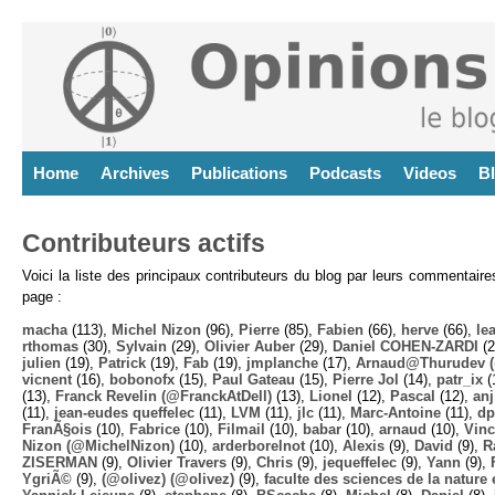
Home
Archives
Publications
Podcasts
Videos
B
Contributeurs actifs
Voici la liste des principaux contributeurs du blog par leurs commentair
page :
macha
(113),
Michel Nizon
(96),
Pierre
(85),
Fabien
(66),
herve
(66),
lea
rthomas
(30),
Sylvain
(29),
Olivier Auber
(29),
Daniel COHEN-ZARDI
(2
julien
(19),
Patrick
(19),
Fab
(19),
jmplanche
(17),
Arnaud@Thurudev (
vicnent
(16),
bobonofx
(15),
Paul Gateau
(15),
Pierre Jol
(14),
patr_ix
(
(13),
Franck Revelin (@FranckAtDell)
(13),
Lionel
(12),
Pascal
(12),
anj
(11),
jean-eudes queffelec
(11),
LVM
(11),
jlc
(11),
Marc-Antoine
(11),
dp
FranÃ§ois
(10),
Fabrice
(10),
Filmail
(10),
babar
(10),
arnaud
(10),
Vinc
Nizon (@MichelNizon)
(10),
arderborelnot
(10),
Alexis
(9),
David
(9),
R
ZISERMAN
(9),
Olivier Travers
(9),
Chris
(9),
jequeffelec
(9),
Yann
(9),
YgriÃ©
(9),
(@olivez) (@olivez)
(9),
faculte des sciences de la nature e