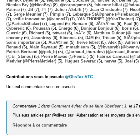
Yannick Lejeune
(8),
stephane
(8),
BScache
(8),
Michel
(8),
Daniel
(8),
Nicolas Bry (@NicoBry)
(8),
@corpogame
(8),
fabienne billat (@fadou
Patrice
(7),
JB
(7),
ITI
(7),
Julien Ã‰LIE
(7),
Jean-Christophe
(7),
Nico
(7),
Serge Meunier
(7),
Pimpin
(7),
Lebarque StÃ©phane (@slebarque
(7),
veille innovation (@vinno47)
(7),
YAN THOINET (@YanThoinet)
(7
(@PartechShaker)
(7),
Legend
(6),
Romain
(6),
JÃ©rÃ´me
(6),
Paul
(6)
Cybereric
(6),
Poussah
(6),
Energo
(6),
Bonjour Bonjour
(6),
boris
(6)
Guerric
(6),
Richard
(6),
tvtweet
(6),
loÃ¯c
(6),
Matthieu Dufour (@_mat
cheramy
(6),
Jasontrisy
(6),
EtienneL
(5),
DJM
(5),
Tristan
(5),
StÃ©ph
Sans_importance
(5),
AurÃ©lien
(5),
herve lebret
(5),
Alex
(5),
Adrien
(
Renaud
(5),
Alain Raynaud
(5),
mmathieum
(5),
(@bvanryb) (@bvanry
Patrick Bertrand (@pck_b)
(5),
(@arnaud_thurudev) (@arnaud_thurud
(@El_Stanou)
(5),
Pierre Mawas (@PemLT)
(5),
Fabrice Camurat (@fa
Metivier (@PierreMetivier)
(5),
Hugues Severac
(5),
hervet
(5),
Joel
(5)
Contributions sous le pseudo
@ObsTaxiVTC
Un seul commentaire sous ce pseudo.
Commentaire 1 dans
Comment éviter de se faire Uberiser : 1
, le 17
Plusieurs articles par @olivez sur l’#uberisation et les moyens de s’e
Répondre à ce commentaire