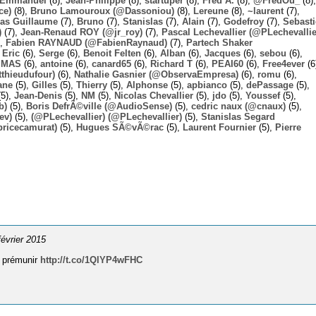
Emmanuel
(8),
Jean-Philippe
(8),
startuper
(8),
Fred A.
(8),
@FredOu_
(8),
ce)
(8),
Bruno Lamouroux (@Dassoniou)
(8),
Lereune
(8),
~laurent
(7),
las Guillaume
(7),
Bruno
(7),
Stanislas
(7),
Alain
(7),
Godefroy
(7),
Sebast
)
(7),
Jean-Renaud ROY (@jr_roy)
(7),
Pascal Lechevallier (@PLechevallie
),
Fabien RAYNAUD (@FabienRaynaud)
(7),
Partech Shaker
,
Eric
(6),
Serge
(6),
Benoit Felten
(6),
Alban
(6),
Jacques
(6),
sebou
(6),
,
MAS
(6),
antoine
(6),
canard65
(6),
Richard T
(6),
PEAI60
(6),
Free4ever
(6
thieudufour)
(6),
Nathalie Gasnier (@ObservaEmpresa)
(6),
romu
(6),
ane
(5),
Gilles
(5),
Thierry
(5),
Alphonse
(5),
apbianco
(5),
dePassage
(5),
5),
Jean-Denis
(5),
NM
(5),
Nicolas Chevallier
(5),
jdo
(5),
Youssef
(5),
b)
(5),
Boris DefrÃ©ville (@AudioSense)
(5),
cedric naux (@cnaux)
(5),
ev)
(5),
(@PLechevallier) (@PLechevallier)
(5),
Stanislas Segard
bricecamurat)
(5),
Hugues SÃ©vÃ©rac
(5),
Laurent Fournier
(5),
Pierre
 février 2015
n prémunir
http://t.co/1QlYP4wFHC