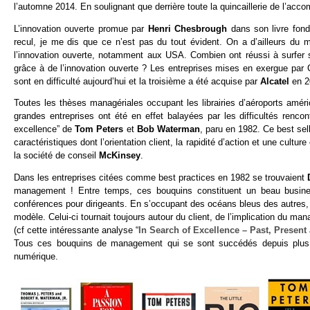
l’automne 2014. En soulignant que derrière toute la quincaillerie de l’acco
L’innovation ouverte promue par
Henri Chesbrough
dans son livre fon
recul, je me dis que ce n’est pas du tout évident. On a d’ailleurs du m
l’innovation ouverte, notamment aux USA. Combien ont réussi à surfer 
grâce à de l’innovation ouverte ? Les entreprises mises en exergue pa
sont en difficulté aujourd’hui et la troisième a été acquise par
Alcatel
en 20
Toutes les thèses managériales occupant les librairies d’aéroports amér
grandes entreprises ont été en effet balayées par les difficultés ren
excellence” de
Tom Peters
et
Bob Waterman
, paru en 1982. Ce best sel
caractéristiques dont l’orientation client, la rapidité d’action et une cultu
la société de conseil
McKinsey
.
Dans les entreprises citées comme best practices en 1982 se trouvaient
management ! Entre temps, ces bouquins constituent un beau busines
conférences pour dirigeants. En s’occupant des océans bleus des autres, ils
modèle. Celui-ci tournait toujours autour du client, de l’implication du mana
(cf cette intéressante analyse “
In Search of Excellence – Past, Present
Tous ces bouquins de management qui se sont succédés depuis plus d
numérique.