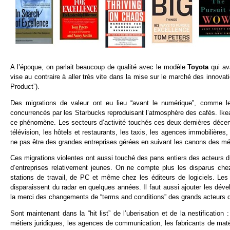
A l’époque, on parlait beaucoup de qualité avec le modèle
Toyota
qui av
vise au contraire à aller très vite dans la mise sur le marché des innovat
Product”).
Des migrations de valeur ont eu lieu “avant le numérique”, comme le
concurrencés par les Starbucks reproduisant l’atmosphère des cafés. Ikea
ce phénomène. Les secteurs d’activité touchés ces deux dernières décenn
télévision, les hôtels et restaurants, les taxis, les agences immobilièr
ne pas être des grandes entreprises gérées en suivant les canons des m
Ces migrations violentes ont aussi touché des pans entiers des acteurs 
d’entreprises relativement jeunes. On ne compte plus les disparus chez
stations de travail, de PC et même chez les éditeurs de logiciels. Les
disparaissent du radar en quelques années. Il faut aussi ajouter les dév
la merci des changements de “terms and conditions” des grands acteurs de
Sont maintenant dans la “hit list” de l’uberisation et de la nestificatio
métiers juridiques, les agences de communication, les fabricants de matéri