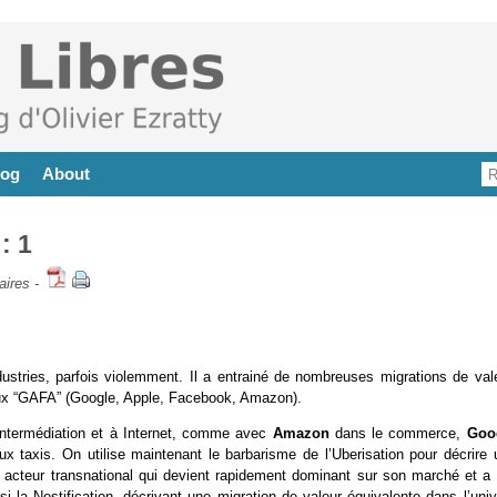
log
About
: 1
aires
-
ustries, parfois violemment. Il a entrainé de nombreuses migrations de vale
eux “GAFA” (Google, Apple, Facebook, Amazon).
intermédiation et à Internet, comme avec
Amazon
dans le commerce,
Goo
ux taxis. On utilise maintenant le barbarisme de l’Uberisation pour décrire 
un acteur transnational qui devient rapidement dominant sur son marché et a 
i la Nestification, décrivant une migration de valeur équivalente dans l’univ