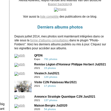
Alexia Auffèves, Nayla Farouki and Mathias Van den Bossche
(
paper backstory
).
Voir aussi la
liste complète
des publications de ce blog.
Derniers albums photos
Depuis juillet 2014, mes photos sont maintenant intégrées dans ce
site sous la
forme d'albums consultables
dans le plugin "Photo-
Folders". Voici les derniers albums publiés ou mis à jour. Cliquez sur
les vignettes pour accéder aux albums.
QFDN
Expo
791 photos
Remise Légion d'Honneur Philippe Herbert Jul2021
2021
15 photos
Vivatech Jun2021
2021
120 photos
Visite C2N Palaiseau Mar2021
2021
17 photos
Annonce Stratégie Quantique C2N Jan2021
2021
137 photos
big
Maison Bergès Jul2020
ant
2020
54 photos