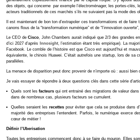
des objets, qui concerne par exemple l’électroménager, les portes-clés, le
acteurs traditionnels de ces marchés s’ils ne suivaient pas la mode des 
Il est maintenant de bon ton d’extrapoler ces transformations et de faire t
canons flous de la “transformation numérique” et de “l’innovation ouvert
Le CEO de
Cisco
, John Chambers aurait indiqué que 2/3 des grandes ent
d’ici 2027 d’après
Innosight
, l’estimation étant très empirique). La majo
Facebook. Le comble de l’histoire est que Cisco est aujourd’hui et mauv
équivalente, le chinois Huawei. C’était autrefois une startup, lors de sa c
parallèles.
La menace de disparition peut donc provenir de n’importe où : aussi bien
Je vais essayer de répondre à deux questions clés dans cette série d’artic
Quels sont les
facteurs
qui ont entrainé des migrations de valeur dans
dans de nombreux cas, plusieurs facteurs se cumulent.
Quelles seraient les
recettes
pour éviter que cela se produise dans d’
majorité des entreprises l’entendent. Parfois, le numérique exerce de
cœur de métier !
Définir l’Uberisation
Toutes les entreprises commencent donc à se faire du mouron. Elles sont