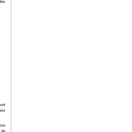
des
ont
eur
ion
 de