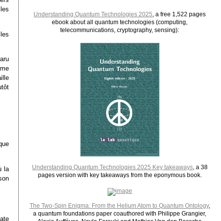
 les
Understanding Quantum Technologies 2025
, a free 1,522 pages
ebook about all quantum technologies (computing,
telecommunications, cryptography, sensing):
 les
aru
omme
lle
utôt
que
Understanding Quantum Technologies 2025 Key takeaways
, a 38
 la
pages version with key takeaways from the eponymous book.
son
The Two-Spin Enigma: From the Helium Atom to Quantum Ontology
,
a quantum foundations paper coauthored with Philippe Grangier,
ate