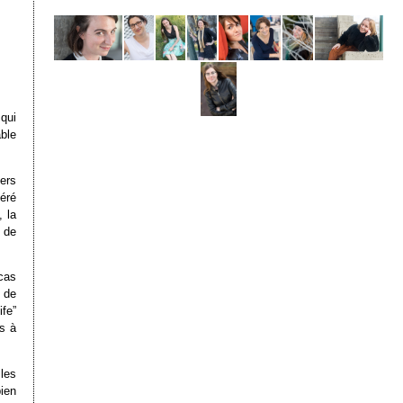
 qui
able
ers
éré
 la
 de
cas
 de
fe”
s à
 les
bien