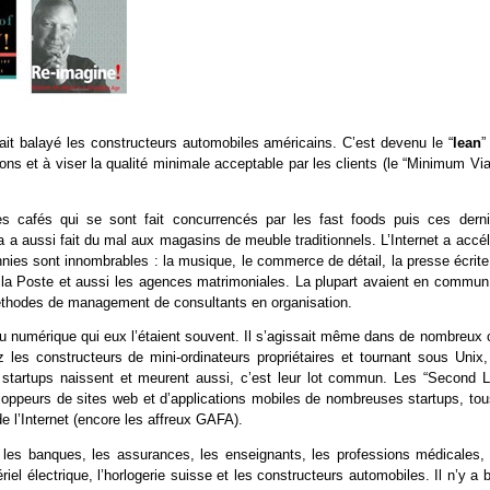
ait balayé les constructeurs automobiles américains. C’est devenu le “
lean
”
ions et à viser la qualité minimale acceptable par les clients (le “Minimum Vi
s cafés qui se sont fait concurrencés par les fast foods puis ces derni
 a aussi fait du mal aux magasins de meuble traditionnels. L’Internet a accél
ies sont innombrables : la musique, le commerce de détail, la presse écrite,
es, la Poste et aussi les agences matrimoniales. La plupart avaient en commun
éthodes de management de consultants en organisation.
du numérique qui eux l’étaient souvent. Il s’agissait même dans de nombreux 
 les constructeurs de mini-ordinateurs propriétaires et tournant sous Unix,
 startups naissent et meurent aussi, c’est leur lot commun. Les “Second Li
eloppeurs de sites web et d’applications mobiles de nombreuses startups, tou
 l’Internet (encore les affreux GAFA).
n : les banques, les assurances, les enseignants, les professions médicales,
el électrique, l’horlogerie suisse et les constructeurs automobiles. Il n’y a 