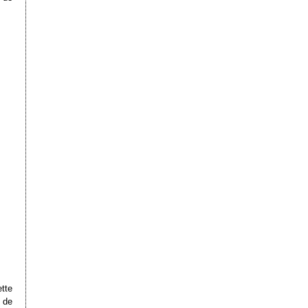
ette
n de