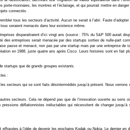
s porte-monnaies, les montres et l’éclairage, et qui pourrait mettre en danger
objets connectés.
rembler tous les secteurs d’activité. Aucun ne serait à l’abri. Faute d’adopter
e”, tous seraient menacés dans leur existence même.
reprises disparaitraient d’ici vingt ans (source : 75% du S&P 500 aurait disp
rité des entreprises serait menacée par des startups sorties de nulle-part c
aise passe et menacé, non pas par une startup mais par une entreprise de tai
réation en 1988, juste quatre ans après Cisco. Leurs histoires sont en fait pl
 de startups que de grands groupes existants.
les :
 les secteurs qui se sont faits désintermédiés jusqu’à présent. Nous verrons 
autres secteurs. Cela ne dépend pas que de l’innovation ouverte au sens où
s pressions déflationnistes inéluctables qui nécessitent de changer jusqu’à 
 effrayées à l’idée de devenir les prochains Kodak ou Nokia. Le dernier en d