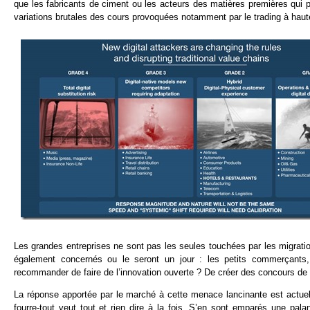
que les fabricants de ciment ou les acteurs des matières premières qui p
variations brutales des cours provoquées notamment par le trading à haut
Les grandes entreprises ne sont pas les seules touchées par les migrati
également concernés ou le seront un jour : les petits commerçants, l
recommander de faire de l’innovation ouverte ? De créer des concours de s
La réponse apportée par le marché à cette menace lancinante est actuell
fourre-tout veut tout et rien dire à la fois. S’en sont emparés une pa