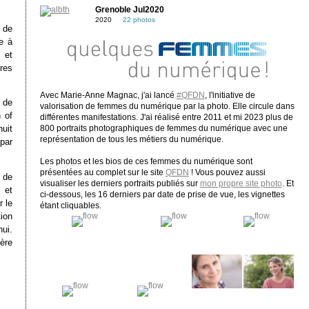
Grenoble Jul2020
2020
22 photos
 de
e à
 et
res
Avec Marie-Anne Magnac, j'ai lancé
#QFDN
, l'initiative de
 de
valorisation de femmes du numérique par la photo. Elle circule dans
 of
différentes manifestations. J'ai réalisé entre 2011 et mi 2023 plus de
huit
800 portraits photographiques de femmes du numérique avec une
représentation de tous les métiers du numérique.
 par
Les photos et les bios de ces femmes du numérique sont
présentées au complet sur le site
QFDN
! Vous pouvez aussi
 de
visualiser les derniers portraits publiés sur
mon propre site photo
. Et
 et
ci-dessous, les 16 derniers par date de prise de vue, les vignettes
r le
étant cliquables.
tion
hui.
ère