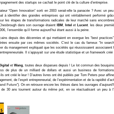
mpagnement des startups se cachait le point clé de la culture d’entreprise.
dateur “Open Innovation” sorti en 2003 serait-elle la panacée ? Avec un peu
al à identifier des grandes entreprises qui ont véritablement performé grâc
sur les étapes de transformations radicales de leur marché sans encombres
r Chesbrough dans son ouvrage étaient
IBM
,
Intel
et
Lucent
. les deux premiè
06, l’ensemble qu’il forme aujourd’hui étant aussi à la peine.
icains depuis des décennies et qui mettaient en exergue les “best practices”
contrées ensuite par ces mêmes sociétés. C’est le cas du fameux “In search
ler du management expliquait que les sociétés qui réussissaient associaient 
re entrepreneuriale. Il s’appuyait sur une étude statistique et un framework créé
Digital
et
Wang
, toutes deux disparues depuis ! Le lot commun des bouquins
s de plus de un milliard de dollars et aussi un business de formations
 ont créé le leur ! D’autres livres ont été publiés par Tom Peters pour affine
gement, de l’esprit entrepreneurial, de l’expérimentation et de la rapidité d’ac
 and Future
”). On en retrouve encore les thèses dans les ouvrages d’aujourd’
e 30 ans tournent autour du même pot, en se réactualisant un peu à l’