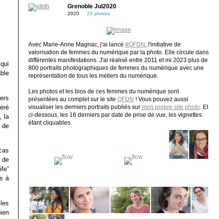
Grenoble Jul2020
2020
22 photos
Avec Marie-Anne Magnac, j'ai lancé
#QFDN
, l'initiative de
valorisation de femmes du numérique par la photo. Elle circule dans
différentes manifestations. J'ai réalisé entre 2011 et mi 2023 plus de
 qui
800 portraits photographiques de femmes du numérique avec une
able
représentation de tous les métiers du numérique.
Les photos et les bios de ces femmes du numérique sont
ers
présentées au complet sur le site
QFDN
! Vous pouvez aussi
éré
visualiser les derniers portraits publiés sur
mon propre site photo
. Et
ci-dessous, les 16 derniers par date de prise de vue, les vignettes
 la
étant cliquables.
 de
cas
 de
fe”
s à
 les
bien