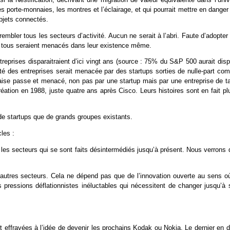
s porte-monnaies, les montres et l’éclairage, et qui pourrait mettre en danger
objets connectés.
rembler tous les secteurs d’activité. Aucun ne serait à l’abri. Faute d’adopter
e”, tous seraient menacés dans leur existence même.
reprises disparaitraient d’ici vingt ans (source : 75% du S&P 500 aurait disp
rité des entreprises serait menacée par des startups sorties de nulle-part c
aise passe et menacé, non pas par une startup mais par une entreprise de tai
réation en 1988, juste quatre ans après Cisco. Leurs histoires sont en fait pl
 de startups que de grands groupes existants.
les :
 les secteurs qui se sont faits désintermédiés jusqu’à présent. Nous verrons 
autres secteurs. Cela ne dépend pas que de l’innovation ouverte au sens où
s pressions déflationnistes inéluctables qui nécessitent de changer jusqu’à 
 effrayées à l’idée de devenir les prochains Kodak ou Nokia. Le dernier en d