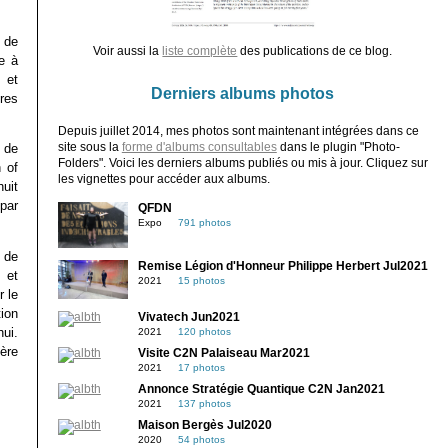
 de
Voir aussi la
liste complète
des publications de ce blog.
e à
 et
Derniers albums photos
res
Depuis juillet 2014, mes photos sont maintenant intégrées dans ce
site sous la
forme d'albums consultables
dans le plugin "Photo-
 de
Folders". Voici les derniers albums publiés ou mis à jour. Cliquez sur
 of
les vignettes pour accéder aux albums.
huit
 par
QFDN
Expo
791 photos
 de
Remise Légion d'Honneur Philippe Herbert Jul2021
 et
2021
15 photos
r le
tion
Vivatech Jun2021
hui.
2021
120 photos
ère
Visite C2N Palaiseau Mar2021
2021
17 photos
Annonce Stratégie Quantique C2N Jan2021
2021
137 photos
Maison Bergès Jul2020
2020
54 photos