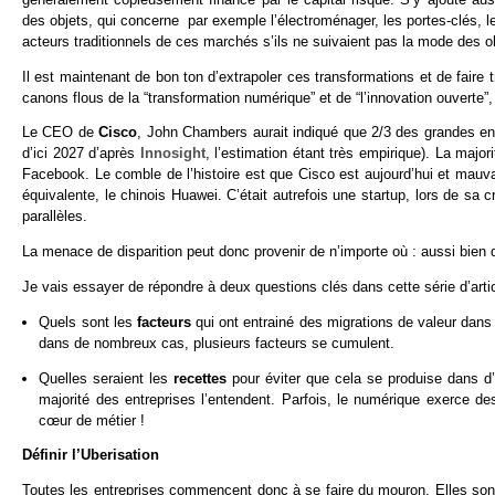
des objets, qui concerne par exemple l’électroménager, les portes-clés, le
acteurs traditionnels de ces marchés s’ils ne suivaient pas la mode des 
Il est maintenant de bon ton d’extrapoler ces transformations et de faire t
canons flous de la “transformation numérique” et de “l’innovation ouvert
Le CEO de
Cisco
, John Chambers aurait indiqué que 2/3 des grandes ent
d’ici 2027 d’après
Innosight
, l’estimation étant très empirique). La majo
Facebook. Le comble de l’histoire est que Cisco est aujourd’hui et mauv
équivalente, le chinois Huawei. C’était autrefois une startup, lors de sa c
parallèles.
La menace de disparition peut donc provenir de n’importe où : aussi bien
Je vais essayer de répondre à deux questions clés dans cette série d’artic
Quels sont les
facteurs
qui ont entrainé des migrations de valeur dans
dans de nombreux cas, plusieurs facteurs se cumulent.
Quelles seraient les
recettes
pour éviter que cela se produise dans d’
majorité des entreprises l’entendent. Parfois, le numérique exerce de
cœur de métier !
Définir l’Uberisation
Toutes les entreprises commencent donc à se faire du mouron. Elles sont