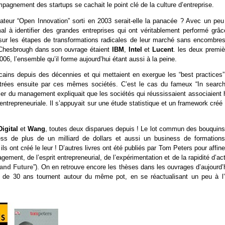
mpagnement des startups se cachait le point clé de la culture d’entreprise.
dateur “Open Innovation” sorti en 2003 serait-elle la panacée ? Avec un peu
al à identifier des grandes entreprises qui ont véritablement performé grâc
sur les étapes de transformations radicales de leur marché sans encombres
r Chesbrough dans son ouvrage étaient
IBM
,
Intel
et
Lucent
. les deux premiè
06, l’ensemble qu’il forme aujourd’hui étant aussi à la peine.
icains depuis des décennies et qui mettaient en exergue les “best practices”
contrées ensuite par ces mêmes sociétés. C’est le cas du fameux “In search
ler du management expliquait que les sociétés qui réussissaient associaient 
re entrepreneuriale. Il s’appuyait sur une étude statistique et un framework créé
Digital
et
Wang
, toutes deux disparues depuis ! Le lot commun des bouquins
s de plus de un milliard de dollars et aussi un business de formations
 ont créé le leur ! D’autres livres ont été publiés par Tom Peters pour affine
gement, de l’esprit entrepreneurial, de l’expérimentation et de la rapidité d’ac
 and Future
”). On en retrouve encore les thèses dans les ouvrages d’aujourd’
e 30 ans tournent autour du même pot, en se réactualisant un peu à l’