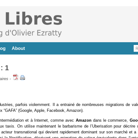
log
About
: 1
aires
-
ustries, parfois violemment. Il a entrainé de nombreuses migrations de vale
eux “GAFA” (Google, Apple, Facebook, Amazon).
intermédiation et à Internet, comme avec
Amazon
dans le commerce,
Goo
ux taxis. On utilise maintenant le barbarisme de l’Uberisation pour décrire 
un acteur transnational qui devient rapidement dominant sur son marché et a 
i la Nestification, décrivant une migration de valeur équivalente dans l’univ