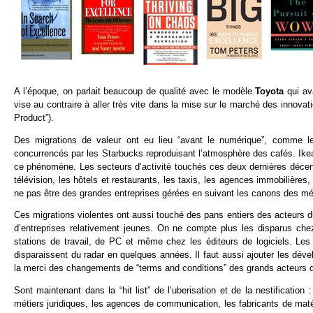
A l’époque, on parlait beaucoup de qualité avec le modèle
Toyota
qui av
vise au contraire à aller très vite dans la mise sur le marché des innovat
Product”).
Des migrations de valeur ont eu lieu “avant le numérique”, comme le
concurrencés par les Starbucks reproduisant l’atmosphère des cafés. Ikea
ce phénomène. Les secteurs d’activité touchés ces deux dernières décenn
télévision, les hôtels et restaurants, les taxis, les agences immobilièr
ne pas être des grandes entreprises gérées en suivant les canons des m
Ces migrations violentes ont aussi touché des pans entiers des acteurs 
d’entreprises relativement jeunes. On ne compte plus les disparus chez
stations de travail, de PC et même chez les éditeurs de logiciels. Les
disparaissent du radar en quelques années. Il faut aussi ajouter les dév
la merci des changements de “terms and conditions” des grands acteurs de
Sont maintenant dans la “hit list” de l’uberisation et de la nestificatio
métiers juridiques, les agences de communication, les fabricants de matéri