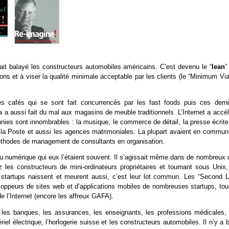
ait balayé les constructeurs automobiles américains. C’est devenu le “
lean
”
ions et à viser la qualité minimale acceptable par les clients (le “Minimum Vi
s cafés qui se sont fait concurrencés par les fast foods puis ces derni
 a aussi fait du mal aux magasins de meuble traditionnels. L’Internet a accél
ies sont innombrables : la musique, le commerce de détail, la presse écrite,
es, la Poste et aussi les agences matrimoniales. La plupart avaient en commun
éthodes de management de consultants en organisation.
du numérique qui eux l’étaient souvent. Il s’agissait même dans de nombreux 
 les constructeurs de mini-ordinateurs propriétaires et tournant sous Unix,
 startups naissent et meurent aussi, c’est leur lot commun. Les “Second Li
eloppeurs de sites web et d’applications mobiles de nombreuses startups, tou
 l’Internet (encore les affreux GAFA).
n : les banques, les assurances, les enseignants, les professions médicales,
el électrique, l’horlogerie suisse et les constructeurs automobiles. Il n’y a 