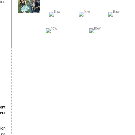
des
ont
eur
ion
 de