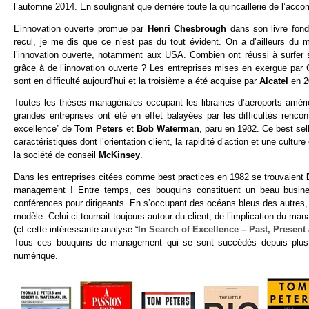
l’automne 2014. En soulignant que derrière toute la quincaillerie de l’acco
L’innovation ouverte promue par
Henri Chesbrough
dans son livre fon
recul, je me dis que ce n’est pas du tout évident. On a d’ailleurs du m
l’innovation ouverte, notamment aux USA. Combien ont réussi à surfer 
grâce à de l’innovation ouverte ? Les entreprises mises en exergue pa
sont en difficulté aujourd’hui et la troisième a été acquise par
Alcatel
en 20
Toutes les thèses managériales occupant les librairies d’aéroports amér
grandes entreprises ont été en effet balayées par les difficultés ren
excellence” de
Tom Peters
et
Bob Waterman
, paru en 1982. Ce best sel
caractéristiques dont l’orientation client, la rapidité d’action et une cultu
la société de conseil
McKinsey
.
Dans les entreprises citées comme best practices en 1982 se trouvaient
management ! Entre temps, ces bouquins constituent un beau busines
conférences pour dirigeants. En s’occupant des océans bleus des autres, ils
modèle. Celui-ci tournait toujours autour du client, de l’implication du mana
(cf cette intéressante analyse “
In Search of Excellence – Past, Present
Tous ces bouquins de management qui se sont succédés depuis plus d
numérique.