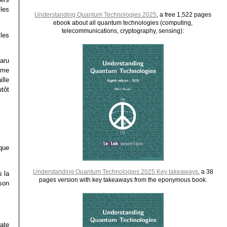
 les
Understanding Quantum Technologies 2025
, a free 1,522 pages
ebook about all quantum technologies (computing,
telecommunications, cryptography, sensing):
 les
aru
omme
lle
utôt
que
Understanding Quantum Technologies 2025 Key takeaways
, a 38
 la
pages version with key takeaways from the eponymous book.
son
ate