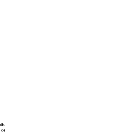
ette
n de