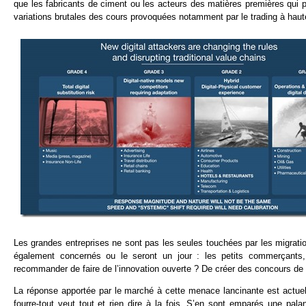
que les fabricants de ciment ou les acteurs des matières premières qui p
variations brutales des cours provoquées notamment par le trading à haut
Les grandes entreprises ne sont pas les seules touchées par les migrati
également concernés ou le seront un jour : les petits commerçants, l
recommander de faire de l’innovation ouverte ? De créer des concours de s
La réponse apportée par le marché à cette menace lancinante est actuell
fourre-tout veut tout et rien dire à la fois. S’en sont emparés une pa