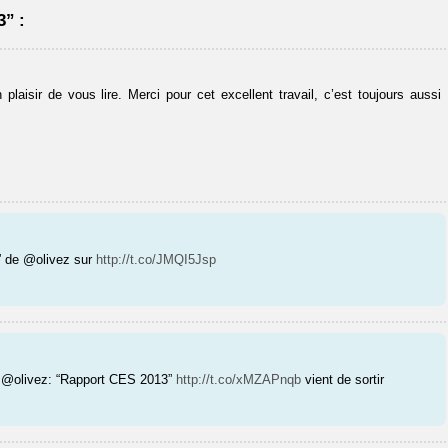
” :
aisir de vous lire. Merci pour cet excellent travail, c’est toujours aussi
” de @olivez sur
http://t.co/JMQI5Jsp
r : @olivez: “Rapport CES 2013”
http://t.co/xMZAPnqb
vient de sortir