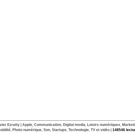
vier Ezratty
|
Apple
,
Communication
,
Digital media
,
Loisirs numériques
,
Market
obilité
,
Photo numérique
,
Son
,
Startups
,
Technologie
,
TV et vidéo
|
148546 lectu