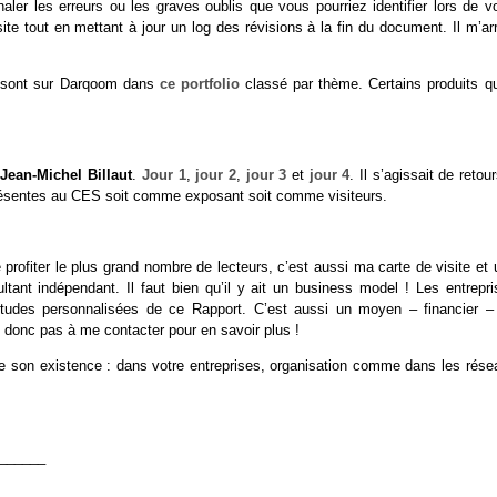
ler les erreurs ou les graves oublis que vous pourriez identifier lors de vo
 site tout en mettant à jour un log des révisions à la fin du document. Il m’ar
s sont sur Darqoom dans
ce portfolio
classé par thème. Certains produits qu
c
Jean-Michel Billaut
.
Jour 1
,
jour 2
,
jour 3
et
jour 4
. Il s’agissait de retou
présentes au CES soit comme exposant soit comme visiteurs.
profiter le plus grand nombre de lecteurs, c’est aussi ma carte de visite et 
nt indépendant. Il faut bien qu’il y ait un business model ! Les entrepri
 études personnalisées de ce Rapport. C’est aussi un moyen – financier –
ez donc pas à me contacter pour en savoir plus !
tre son existence : dans votre entreprises, organisation comme dans les rése
______