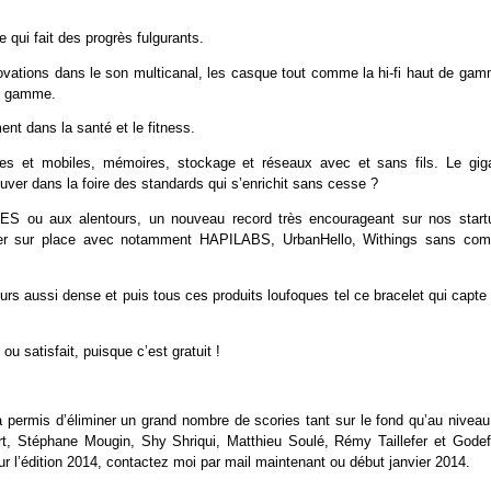
e qui fait des progrès fulgurants.
nnovations dans le son multicanal, les casque tout comme la hi-fi haut de gam
de gamme.
nt dans la santé et le fitness.
xes et mobiles, mémoires, stockage et réseaux avec et sans fils. Le giga
er dans la foire des standards qui s’enrichit sans cesse ?
ES ou aux alentours, un nouveau record très encourageant sur nos start
rquer sur place avec notamment HAPILABS, UrbanHello, Withings sans com
ours aussi dense et puis tous ces produits loufoques tel ce bracelet qui capte
u satisfait, puisque c’est gratuit !
 a permis d’éliminer un grand nombre de scories tant sur le fond qu’au nivea
obert, Stéphane Mougin, Shy Shriqui, Matthieu Soulé, Rémy Taillefer et Godef
r l’édition 2014, contactez moi par mail maintenant ou début janvier 2014.