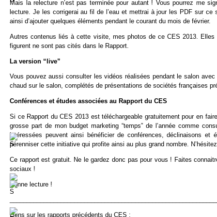
Mais la relecture n’est pas terminée pour autant ! Vous pourrez me signa
lecture. Je les corrigerai au fil de l’eau et mettrai à jour les PDF sur ce
ainsi d’ajouter quelques éléments pendant le courant du mois de février.
Autres contenus liés à cette visite, mes photos de ce CES 2013. Elle
figurent ne sont pas cités dans le Rapport.
La version “live”
Vous pouvez aussi consulter les vidéos réalisées pendant le salon ave
chaud sur le salon, complétés de présentations de sociétés françaises 
Conférences et études associées au Rapport du CES
Si ce Rapport du CES 2013 est téléchargeable gratuitement pour en faire 
grosse part de mon budget marketing “temps” de l’année comme consulta
intéressées peuvent ainsi bénéficier de conférences, déclinaisons et
pérenniser cette initiative qui profite ainsi au plus grand nombre. N’hésit
Ce rapport est gratuit. Ne le gardez donc pas pour vous ! Faites connai
sociaux !
Bonne lecture !
_____________________________________________________________
Liens sur les rapports précédents du CES :