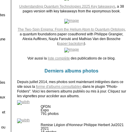
Understanding Quantum Technologies 2025 Key takeaways
, a 38
pages version with key takeaways from the eponymous book.
tes
The Two-Spin Enigma: From the Helium Atom to Quantum Ontology
,
a quantum foundations paper coauthored with Philippe Grangier,
une
Alexia Auffèves, Nayla Farouki and Mathias Van den Bossche
(
paper backstory
).
Voir aussi la
liste complète
des publications de ce blog.
Derniers albums photos
Depuis juillet 2014, mes photos sont maintenant intégrées dans ce
ales
site sous la
forme d'albums consultables
dans le plugin "Photo-
Folders". Voici les derniers albums publiés ou mis à jour. Cliquez sur
les vignettes pour accéder aux albums.
aux
QFDN
Expo
 et
791 photos
Remise Légion d'Honneur Philippe Herbert Jul2021
 ou
2021
15 photos