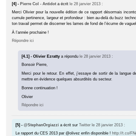
[4] -
Pierre Col - Antidot
a écrit
le 28 janvier 2013
:
Merci Olivier pour la nouvelle édition de ce rapport désormais inconto
cumule pertinence, largeur et profondeur : bien au-delà du buzz tech
ton travail permet de discerner les lames de fond de l’écume de vaguel
À l’année prochaine !
Répondre ici
[4.1] - Olivier Ezratty
a répondu
le 28 janvier 2013
:
Bonsoir Pierre,
Merci pour le retour. En effet, j’essaye de sortir de la langu
mettre en évidence quelques absurdités du secteur.
Bonne continuation !
Olivier
Répondre ici
[5] -
@StephanOrgiazzi
a écrit sur
Twitter
le 28 janvier 2013
:
Le rapport du CES 2013 par @olivez enfin disponible !
http://t.co/