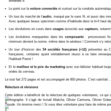
Windows 8.
Le point sur la
voiture connectée
et surtout sur la conduite automatiqu
Un tour du marché de l’
audio
, marqué par le sans fil, et aussi des i
Avec quelques beaux spécimen comme d’habitude dans la hi-fi haut 
Les révolutions en cours dans
usages
associés aux
capteurs
, notamme
Les évolutions marquantes dans les
composants
: processeurs fi
minimum devient la norme, même dans le wireless ! Comment s’y retrouv
Un tour d’horizon des
54 sociétés françaises (+12)
présentes au C
françaises, certaines ayant véritablement réussi à se faire rema
l’habituel Parrot !
Et le
meilleur et le pire du marketing
avec son bêtisier habituel touj
ondes du cerveau.
Le tout fait 272 pages et est accompagné de 850 photos. C’est satisfait… o
Relecture et révisions
Cette édition a bénéficié de la relecture de quelques volontaires, ce qui
l’orthographe. Il s’agit de Ismail Allalcha, Olivier Carmona, Olivier G
Troude. Un énorme merci ! Si vous êtes volontaire pour faire de même pou