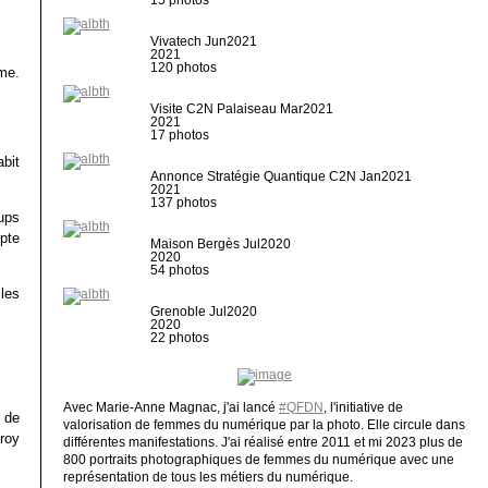
Vivatech Jun2021
2021
120 photos
me.
Visite C2N Palaiseau Mar2021
2021
17 photos
bit
Annonce Stratégie Quantique C2N Jan2021
2021
137 photos
ups
pte
Maison Bergès Jul2020
2020
54 photos
 les
Grenoble Jul2020
2020
22 photos
Avec Marie-Anne Magnac, j'ai lancé
#QFDN
, l'initiative de
u de
valorisation de femmes du numérique par la photo. Elle circule dans
roy
différentes manifestations. J'ai réalisé entre 2011 et mi 2023 plus de
800 portraits photographiques de femmes du numérique avec une
représentation de tous les métiers du numérique.