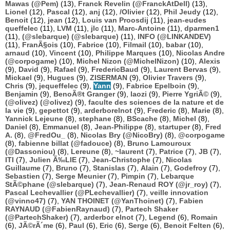
Mawas (@Pem)
(13),
Franck Revelin (@FranckAtDell)
(13),
Lionel
(12),
Pascal
(12),
anj
(12),
/Olivier
(12),
Phil Jeudy
(12),
Benoit
(12),
jean
(12),
Louis van Proosdij
(11),
jean-eudes
queffelec
(11),
LVM
(11),
jlc
(11),
Marc-Antoine
(11),
dparmen1
(11),
(@slebarque) (@slebarque)
(11),
INFO (@LINKANDEV)
(11),
FranÃ§ois
(10),
Fabrice
(10),
Filmail
(10),
babar
(10),
arnaud
(10),
Vincent
(10),
Philippe Marques
(10),
Nicolas Andre
(@corpogame)
(10),
Michel Nizon (@MichelNizon)
(10),
Alexis
(9),
David
(9),
Rafael
(9),
FredericBaud
(9),
Laurent Bervas
(9),
Mickael
(9),
Hugues
(9),
ZISERMAN
(9),
Olivier Travers
(9),
Chris
(9),
jequeffelec
(9),
Yann
(9),
Fabrice Epelboin
(9),
Benjamin
(9),
BenoÃ®t Granger
(9),
laozi
(9),
Pierre YgriÃ©
(9),
(@olivez) (@olivez)
(9),
faculte des sciences de la nature et de
la vie
(9),
gepettot
(9),
arderborelnot
(9),
Frederic
(8),
Marie
(8),
Yannick Lejeune
(8),
stephane
(8),
BScache
(8),
Michel
(8),
Daniel
(8),
Emmanuel
(8),
Jean-Philippe
(8),
startuper
(8),
Fred
A.
(8),
@FredOu_
(8),
Nicolas Bry (@NicoBry)
(8),
@corpogame
(8),
fabienne billat (@fadouce)
(8),
Bruno Lamouroux
(@Dassoniou)
(8),
Lereune
(8),
~laurent
(7),
Patrice
(7),
JB
(7),
ITI
(7),
Julien Ã‰LIE
(7),
Jean-Christophe
(7),
Nicolas
Guillaume
(7),
Bruno
(7),
Stanislas
(7),
Alain
(7),
Godefroy
(7),
Sebastien
(7),
Serge Meunier
(7),
Pimpin
(7),
Lebarque
StÃ©phane (@slebarque)
(7),
Jean-Renaud ROY (@jr_roy)
(7),
Pascal Lechevallier (@PLechevallier)
(7),
veille innovation
(@vinno47)
(7),
YAN THOINET (@YanThoinet)
(7),
Fabien
RAYNAUD (@FabienRaynaud)
(7),
Partech Shaker
(@PartechShaker)
(7),
arderbor elnot
(7),
Legend
(6),
Romain
(6),
JÃ©rÃ´me
(6),
Paul
(6),
Eric
(6),
Serge
(6),
Benoit Felten
(6),