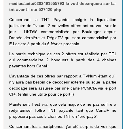
medias/actu/0202491555793-la-vod-debarquera-sur-la-
tnt-avant-l-ete-527420.php
Concernant la TNT Payante, malgrè la liquidiation
judiciaire de Tvnum, 2 nouvelles offres ont ou vont voir le
jour : LibTélé commercialisée par Boulanger depuis
l’année dernière et RégloTV qui sera commercialisé par
E.Leclerc à partir du 6 février prochain.
La partie technique de ces 2 offres est réalisée par TF1
qui commercialise 2 bouquets à partir des 4 chaines
payantes hors Canal+
L’avantage de ces offres par rapport à TVNum étant qu’il
n’y aura pas besoin de décodeur externe puisque la partie
décodage sera assurée par une carte PCMCIA via le port
CI+. (enfin une utilité pour ce port !)
Maintenant il est vrai que cela risque de ne pas suffire à
redynamiser l’offre TNT payante tant que Canal+ ne
proposera pas ces 3 chaines TNT en “pré-payé”.
Concernant les smartphones, j’ai été surpris de voir que