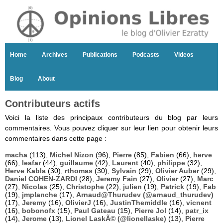
Home
Archives
Publications
Podcasts
Videos
Blog
About
Contributeurs actifs
Voici la liste des principaux contributeurs du blog par leurs
commentaires. Vous pouvez cliquer sur leur lien pour obtenir leurs
commentaires dans cette page :
macha
(113),
Michel Nizon
(96),
Pierre
(85),
Fabien
(66),
herve
(66),
leafar
(44),
guillaume
(42),
Laurent
(40),
philippe
(32),
Herve Kabla
(30),
rthomas
(30),
Sylvain
(29),
Olivier Auber
(29),
Daniel COHEN-ZARDI
(28),
Jeremy Fain
(27),
Olivier
(27),
Marc
(27),
Nicolas
(25),
Christophe
(22),
julien
(19),
Patrick
(19),
Fab
(19),
jmplanche
(17),
Arnaud@Thurudev (@arnaud_thurudev)
(17),
Jeremy
(16),
OlivierJ
(16),
JustinThemiddle
(16),
vicnent
(16),
bobonofx
(15),
Paul Gateau
(15),
Pierre Jol
(14),
patr_ix
(14),
Jerome
(13),
Lionel LaskÃ© (@lionellaske)
(13),
Pierre