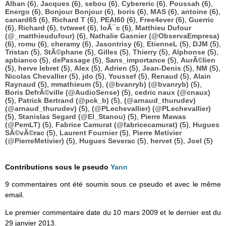
Alban
(6),
Jacques
(6),
sebou
(6),
Cybereric
(6),
Poussah
(6),
Energo
(6),
Bonjour Bonjour
(6),
boris
(6),
MAS
(6),
antoine
(6),
canard65
(6),
Richard T
(6),
PEAI60
(6),
Free4ever
(6),
Guerric
(6),
Richard
(6),
tvtweet
(6),
loÃ¯c
(6),
Matthieu Dufour
(@_matthieudufour)
(6),
Nathalie Gasnier (@ObservaEmpresa)
(6),
romu
(6),
cheramy
(6),
Jasontrisy
(6),
EtienneL
(5),
DJM
(5),
Tristan
(5),
StÃ©phane
(5),
Gilles
(5),
Thierry
(5),
Alphonse
(5),
apbianco
(5),
dePassage
(5),
Sans_importance
(5),
AurÃ©lien
(5),
herve lebret
(5),
Alex
(5),
Adrien
(5),
Jean-Denis
(5),
NM
(5),
Nicolas Chevallier
(5),
jdo
(5),
Youssef
(5),
Renaud
(5),
Alain
Raynaud
(5),
mmathieum
(5),
(@bvanryb) (@bvanryb)
(5),
Boris DefrÃ©ville (@AudioSense)
(5),
cedric naux (@cnaux)
(5),
Patrick Bertrand (@pck_b)
(5),
(@arnaud_thurudev)
(@arnaud_thurudev)
(5),
(@PLechevallier) (@PLechevallier)
(5),
Stanislas Segard (@El_Stanou)
(5),
Pierre Mawas
(@PemLT)
(5),
Fabrice Camurat (@fabricecamurat)
(5),
Hugues
SÃ©vÃ©rac
(5),
Laurent Fournier
(5),
Pierre Metivier
(@PierreMetivier)
(5),
Hugues Severac
(5),
hervet
(5),
Joel
(5)
Contributions sous le pseudo
Yann
9 commentaires ont été soumis sous ce pseudo et avec le même
email.
Le premier commentaire date du 10 mars 2009 et le dernier est du
29 janvier 2013.