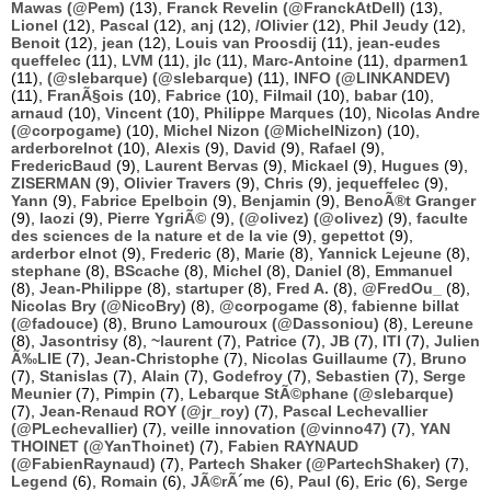
Mawas (@Pem)
(13),
Franck Revelin (@FranckAtDell)
(13),
Lionel
(12),
Pascal
(12),
anj
(12),
/Olivier
(12),
Phil Jeudy
(12),
Benoit
(12),
jean
(12),
Louis van Proosdij
(11),
jean-eudes
queffelec
(11),
LVM
(11),
jlc
(11),
Marc-Antoine
(11),
dparmen1
(11),
(@slebarque) (@slebarque)
(11),
INFO (@LINKANDEV)
(11),
FranÃ§ois
(10),
Fabrice
(10),
Filmail
(10),
babar
(10),
arnaud
(10),
Vincent
(10),
Philippe Marques
(10),
Nicolas Andre
(@corpogame)
(10),
Michel Nizon (@MichelNizon)
(10),
arderborelnot
(10),
Alexis
(9),
David
(9),
Rafael
(9),
FredericBaud
(9),
Laurent Bervas
(9),
Mickael
(9),
Hugues
(9),
ZISERMAN
(9),
Olivier Travers
(9),
Chris
(9),
jequeffelec
(9),
Yann
(9),
Fabrice Epelboin
(9),
Benjamin
(9),
BenoÃ®t Granger
(9),
laozi
(9),
Pierre YgriÃ©
(9),
(@olivez) (@olivez)
(9),
faculte
des sciences de la nature et de la vie
(9),
gepettot
(9),
arderbor elnot
(9),
Frederic
(8),
Marie
(8),
Yannick Lejeune
(8),
stephane
(8),
BScache
(8),
Michel
(8),
Daniel
(8),
Emmanuel
(8),
Jean-Philippe
(8),
startuper
(8),
Fred A.
(8),
@FredOu_
(8),
Nicolas Bry (@NicoBry)
(8),
@corpogame
(8),
fabienne billat
(@fadouce)
(8),
Bruno Lamouroux (@Dassoniou)
(8),
Lereune
(8),
Jasontrisy
(8),
~laurent
(7),
Patrice
(7),
JB
(7),
ITI
(7),
Julien
Ã‰LIE
(7),
Jean-Christophe
(7),
Nicolas Guillaume
(7),
Bruno
(7),
Stanislas
(7),
Alain
(7),
Godefroy
(7),
Sebastien
(7),
Serge
Meunier
(7),
Pimpin
(7),
Lebarque StÃ©phane (@slebarque)
(7),
Jean-Renaud ROY (@jr_roy)
(7),
Pascal Lechevallier
(@PLechevallier)
(7),
veille innovation (@vinno47)
(7),
YAN
THOINET (@YanThoinet)
(7),
Fabien RAYNAUD
(@FabienRaynaud)
(7),
Partech Shaker (@PartechShaker)
(7),
Legend
(6),
Romain
(6),
JÃ©rÃ´me
(6),
Paul
(6),
Eric
(6),
Serge