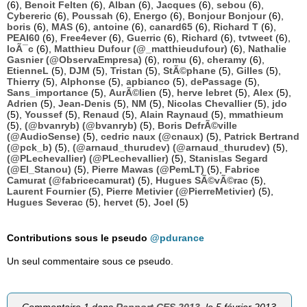
(6),
Benoit Felten
(6),
Alban
(6),
Jacques
(6),
sebou
(6),
Cybereric
(6),
Poussah
(6),
Energo
(6),
Bonjour Bonjour
(6),
boris
(6),
MAS
(6),
antoine
(6),
canard65
(6),
Richard T
(6),
PEAI60
(6),
Free4ever
(6),
Guerric
(6),
Richard
(6),
tvtweet
(6),
loÃ¯c
(6),
Matthieu Dufour (@_matthieudufour)
(6),
Nathalie
Gasnier (@ObservaEmpresa)
(6),
romu
(6),
cheramy
(6),
EtienneL
(5),
DJM
(5),
Tristan
(5),
StÃ©phane
(5),
Gilles
(5),
Thierry
(5),
Alphonse
(5),
apbianco
(5),
dePassage
(5),
Sans_importance
(5),
AurÃ©lien
(5),
herve lebret
(5),
Alex
(5),
Adrien
(5),
Jean-Denis
(5),
NM
(5),
Nicolas Chevallier
(5),
jdo
(5),
Youssef
(5),
Renaud
(5),
Alain Raynaud
(5),
mmathieum
(5),
(@bvanryb) (@bvanryb)
(5),
Boris DefrÃ©ville
(@AudioSense)
(5),
cedric naux (@cnaux)
(5),
Patrick Bertrand
(@pck_b)
(5),
(@arnaud_thurudev) (@arnaud_thurudev)
(5),
(@PLechevallier) (@PLechevallier)
(5),
Stanislas Segard
(@El_Stanou)
(5),
Pierre Mawas (@PemLT)
(5),
Fabrice
Camurat (@fabricecamurat)
(5),
Hugues SÃ©vÃ©rac
(5),
Laurent Fournier
(5),
Pierre Metivier (@PierreMetivier)
(5),
Hugues Severac
(5),
hervet
(5),
Joel
(5)
Contributions sous le pseudo
@pdurance
Un seul commentaire sous ce pseudo.