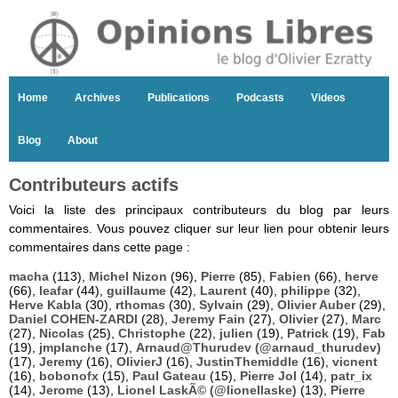
Home
Archives
Publications
Podcasts
Videos
Blog
About
Contributeurs actifs
Voici la liste des principaux contributeurs du blog par leurs
commentaires. Vous pouvez cliquer sur leur lien pour obtenir leurs
commentaires dans cette page :
macha
(113),
Michel Nizon
(96),
Pierre
(85),
Fabien
(66),
herve
(66),
leafar
(44),
guillaume
(42),
Laurent
(40),
philippe
(32),
Herve Kabla
(30),
rthomas
(30),
Sylvain
(29),
Olivier Auber
(29),
Daniel COHEN-ZARDI
(28),
Jeremy Fain
(27),
Olivier
(27),
Marc
(27),
Nicolas
(25),
Christophe
(22),
julien
(19),
Patrick
(19),
Fab
(19),
jmplanche
(17),
Arnaud@Thurudev (@arnaud_thurudev)
(17),
Jeremy
(16),
OlivierJ
(16),
JustinThemiddle
(16),
vicnent
(16),
bobonofx
(15),
Paul Gateau
(15),
Pierre Jol
(14),
patr_ix
(14),
Jerome
(13),
Lionel LaskÃ© (@lionellaske)
(13),
Pierre