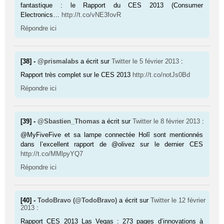
fantastique : le Rap­port du CES 2013 (Consumer
Electronics…
http://t.co/vNE3fovR
Répondre ici
[38] -
@prismalabs
a écrit sur
Twitter
le 5 février 2013
:
Rapport très complet sur le CES 2013
http://t.co/notJs0Bd
Répondre ici
[39] -
@Sbastien_Thomas
a écrit sur
Twitter
le 8 février 2013
:
@MyFiveFive et sa lampe connectée Holî sont mentionnés
dans l’excellent rapport de @olivez sur le dernier CES
http://t.co/MMlpyYQ7
Répondre ici
[40] -
TodoBravo (@TodoBravo)
a écrit sur
Twitter
le 12 février
2013
:
Rapport CES 2013 Las Vegas : 273 pages d’innovations à