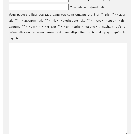
Votre site web (facultatif)
Vous pouvez utiliser ces tags dans vos commentaires :<a href="" title=""> <abbr
title=""> <acronym title=""> <b> <blockquote cite=""> <cite> <code> <del
datetime=""> <em> <i> <q cite=""> <s> <strike> <strong> , sachant qu'une
prévisualisation de votre commentaire est disponible en bas de page après le
captcha.