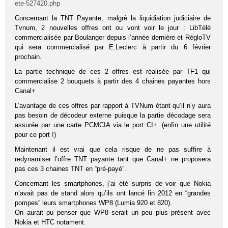
ete-527420.php
Concernant la TNT Payante, malgrè la liquidiation judiciaire de
Tvnum, 2 nouvelles offres ont ou vont voir le jour : LibTélé
commercialisée par Boulanger depuis l’année dernière et RégloTV
qui sera commercialisé par E.Leclerc à partir du 6 février
prochain.
La partie technique de ces 2 offres est réalisée par TF1 qui
commercialise 2 bouquets à partir des 4 chaines payantes hors
Canal+
L’avantage de ces offres par rapport à TVNum étant qu’il n’y aura
pas besoin de décodeur externe puisque la partie décodage sera
assurée par une carte PCMCIA via le port CI+. (enfin une utilité
pour ce port !)
Maintenant il est vrai que cela risque de ne pas suffire à
redynamiser l’offre TNT payante tant que Canal+ ne proposera
pas ces 3 chaines TNT en “pré-payé”.
Concernant les smartphones, j’ai été surpris de voir que Nokia
n’avait pas de stand alors qu’ils ont lancé fin 2012 en “grandes
pompes” leurs smartphones WP8 (Lumia 920 et 820).
On aurait pu penser que WP8 serait un peu plus présent avec
Nokia et HTC notament.