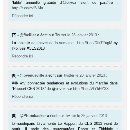
“bible” annuelle gratuite d’@olivez vient de paraître :
http://t.co/nvf8iAin
Répondre ici
[7] -
@fbellier
a écrit sur
Twitter
le 28 janvier 2013
:
La tablette de chevet de la semaine :
http://t.co/DfkTYagM
by
@olivez #CES2013
Répondre ici
[8] -
@pvendeville
a écrit sur
Twitter
le 28 janvier 2013
:
#4K #tv_connectée tendances et évolutions du marché dans
“Rapport CES 2013” de @olivez sur
http://t.co/VfY5HY3X
Répondre ici
[9] -
@Phinebacker
a écrit sur
Twitter
le 28 janvier 2013
:
@maodeparis @valmente Le Rapport du CES 2013 vient de
sortir. Il parle des nouveautées Photo et Fitbidule :