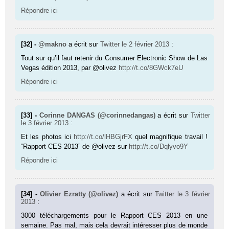
Répondre ici
[32] -
@makno
a écrit sur
Twitter
le 2 février 2013
:
Tout sur qu’il faut retenir du Consumer Electronic Show de Las
Vegas édition 2013, par @olivez
http://t.co/8GWck7eU
Répondre ici
[33] -
Corinne DANGAS (@corinnedangas)
a écrit sur
Twitter
le 3 février 2013
:
Et les photos ici
http://t.co/lHBGjrFX
quel magnifique travail !
“Rapport CES 2013” de @olivez sur
http://t.co/Dqlyvo9Y
Répondre ici
[34] -
Olivier Ezratty (@olivez)
a écrit sur
Twitter
le 3 février
2013
:
3000 téléchargements pour le Rapport CES 2013 en une
semaine. Pas mal, mais cela devrait intéresser plus de monde