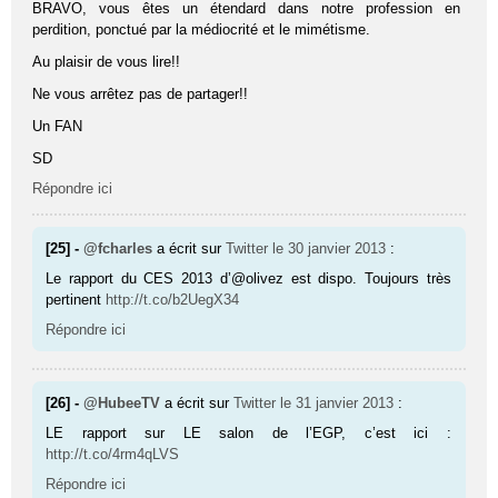
BRAVO, vous êtes un étendard dans notre profession en
perdition, ponctué par la médiocrité et le mimétisme.
Au plaisir de vous lire!!
Ne vous arrêtez pas de partager!!
Un FAN
SD
Répondre ici
[25] -
@fcharles
a écrit sur
Twitter
le 30 janvier 2013
:
Le rapport du CES 2013 d’@olivez est dispo. Toujours très
pertinent
http://t.co/b2UegX34
Répondre ici
[26] -
@HubeeTV
a écrit sur
Twitter
le 31 janvier 2013
:
LE rapport sur LE salon de l’EGP, c’est ici :
http://t.co/4rm4qLVS
Répondre ici