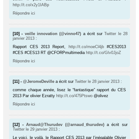
http://t.co/x2y1IABp
Répondre ici
[10] -
veille innovation (@vinno47)
a écrit sur
Twitter
le 28
janvier 2013
:
Rapport CES 2013 Report,
http://t.co/moeCl4jb
#CES2013
#CES #CES13 RT @CFORPmultimedia
http://t.co/GIv0JjoZ
Répondre ici
[11] -
@JeromeDeville
a écrit sur
Twitter
le 28 janvier 2013
:
comme chaque année, lisez le “fantastique” rapport du CES
2013 Par olivier Ezratty
http://t.co/475Ptswo
@olivez
Répondre ici
[12] -
Arnaud@Thurudev (@arnaud_thurudev)
a écrit sur
Twitter
le 29 janvier 2013
:
Le voici, le voilà, le Rapport CES 2013 par l’inégalable Olivier