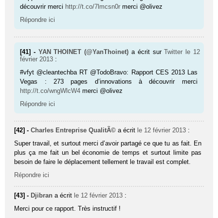
découvrir merci
http://t.co/7lmcsn0r
merci @olivez
Répondre ici
[41] -
YAN THOINET (@YanThoinet)
a écrit sur
Twitter
le 12
février 2013
:
#vfyt @cleantechba RT @TodoBravo: Rapport CES 2013 Las
Vegas : 273 pages d’innovations à découvrir merci
http://t.co/wngWlcW4
merci @olivez
Répondre ici
[42] -
Charles Entreprise QualitÃ©
a écrit
le 12 février 2013
:
Super travail, et surtout merci d’avoir partagé ce que tu as fait. En
plus ça me fait un bel économie de temps et surtout limite pas
besoin de faire le déplacement tellement le travail est complet.
Répondre ici
[43] -
Djibran
a écrit
le 12 février 2013
:
Merci pour ce rapport. Très instructif !