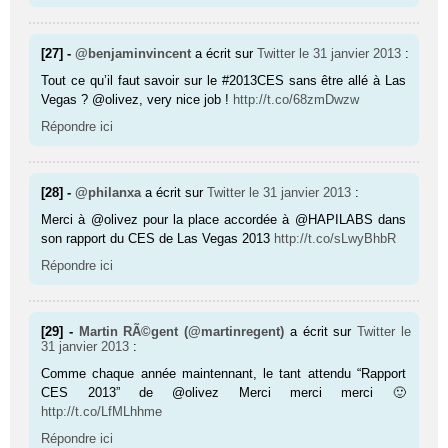
[27] -
@benjaminvincent
a écrit sur
Twitter
le 31 janvier 2013
:
Tout ce qu’il faut savoir sur le #2013CES sans être allé à Las
Vegas ? @olivez, very nice job !
http://t.co/68zmDwzw
Répondre ici
[28] -
@philanxa
a écrit sur
Twitter
le 31 janvier 2013
:
Merci à @olivez pour la place accordée à @HAPILABS dans
son rap­port du CES de Las Vegas 2013
http://t.co/sLwyBhbR
Répondre ici
[29] -
Martin RÃ©gent (@martinregent)
a écrit sur
Twitter
le
31 janvier 2013
:
Comme chaque année maintennant, le tant attendu “Rapport
CES 2013” de @olivez Merci merci merci 🙂
http://t.co/LfMLhhme
Répondre ici