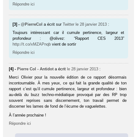
Répondre ici
[3] -
@PierreCol
a écrit sur
Twitter
le 28 janvier 2013
:
Toujours intéressant car il cumule pertinence, largeur et
profondeur : @olivez: “Rapport CES 2013”
http://t.co/xMZAPnqb
vient de sortir
Répondre ici
[4] -
Pierre Col - Antidot
a écrit
le 28 janvier 2013
:
Merci Olivier pour la nouvelle édition de ce rapport désormais
incontournable. À mes yeux, ce qui fait la grande qualité de ton
rapport c’est qu’il cumule pertinence, largeur et profondeur : bien
au-delà du buzz techno-médiatique provoqué par des RP trop
souvent reprises sans discernement, ton travail permet de
discerner les lames de fond de l’écume de vaguelettes.
À l’année prochaine !
Répondre ici