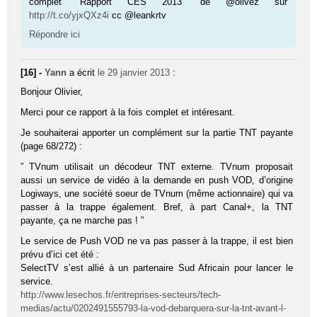
complet “Rapport CES 2013” de @olivez sur
http://t.co/yjxQXz4i
cc @leankrtv
Répondre ici
[16] -
Yann
a écrit
le 29 janvier 2013
:
Bonjour Olivier,
Merci pour ce rapport à la fois complet et intéresant.
Je souhaiterai apporter un complément sur la partie TNT payante
(page 68/272) :
” TVnum utilisait un décodeur TNT externe. TVnum proposait
aussi un service de vidéo à la demande en push VOD, d’origine
Logiways, une société soeur de TVnum (même actionnaire) qui va
passer à la trappe également. Bref, à part Canal+, la TNT
payante, ça ne marche pas ! ”
Le service de Push VOD ne va pas passer à la trappe, il est bien
prévu d’ici cet été :
SelectTV s’est allié à un partenaire Sud Africain pour lancer le
service.
http://www.lesechos.fr/entreprises-secteurs/tech-
medias/actu/0202491555793-la-vod-debarquera-sur-la-tnt-avant-l-