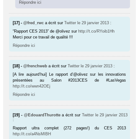
Répondre ici
[17] -
@fred_rwc
a écrit sur
Twitter
le 29 janvier 2013
:
“Rapport CES 2013” de @olivez sur
http://t.co/RYoib1Hh
Merci pour ce travail de qualité !!!
Répondre ici
[18] -
@frenchweb
a écrit sur
Twitter
le 29 janvier 2013
:
[A lire aujourd’hui] Le rapport d’@olivez sur les innovations
présentées au Salon #2013CES de #LasVegas
http://t.co/wwn42OEj
Répondre ici
[19] -
@EdouardThurotte
a écrit sur
Twitter
le 29 janvier 2013
:
Rapport ultra complet (272 pages!) du CES 2013
http://t.co/a4NsMIBH