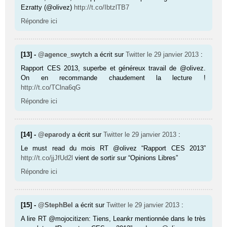
Ezratty (@olivez)
http://t.co/IbtzlTB7
Répondre ici
[13] -
@agence_swytch
a écrit sur
Twitter
le 29 janvier 2013
:
Rapport CES 2013, superbe et généreux travail de @olivez.
On en recommande chaudement la lecture !
http://t.co/TClna6qG
Répondre ici
[14] -
@eparody
a écrit sur
Twitter
le 29 janvier 2013
:
Le must read du mois RT @olivez “Rapport CES 2013”
http://t.co/jjJfUd2l
vient de sortir sur “Opinions Libres”
Répondre ici
[15] -
@StephBel
a écrit sur
Twitter
le 29 janvier 2013
:
A lire RT @mojocitizen: Tiens, Leankr mentionnée dans le très