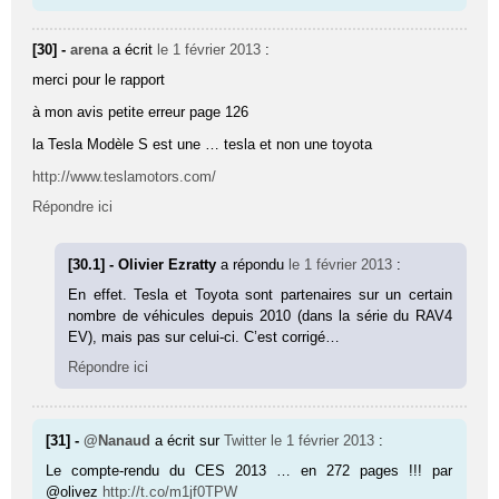
[30] -
arena
a écrit
le 1 février 2013
:
merci pour le rapport
à mon avis petite erreur page 126
la Tesla Modèle S est une … tesla et non une toyota
http://www.teslamotors.com/
Répondre ici
[30.1] - Olivier Ezratty
a répondu
le 1 février 2013
:
En effet. Tesla et Toyota sont partenaires sur un certain
nombre de véhicules depuis 2010 (dans la série du RAV4
EV), mais pas sur celui-ci. C’est corrigé…
Répondre ici
[31] -
@Nanaud
a écrit sur
Twitter
le 1 février 2013
:
Le compte-rendu du CES 2013 … en 272 pages !!! par
@olivez
http://t.co/m1jf0TPW