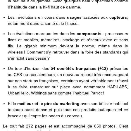
la hi-fi haut de gamme. Avec quelques beaux spécimen comme
d’habitude dans la hi-fi haut de gamme.
Les révolutions en cours dans
usages
associés aux
capteurs
,
notamment dans la santé et le fitness.
Les évolutions marquantes dans les
composants
: processeurs
fixes et mobiles, mémoires, stockage et réseaux avec et sans
fils. Le gigabit minimum devient la norme, même dans le
wireless ! Comment s’y retrouver dans la foire des standards qui
s’enrichit sans cesse ?
Un tour d’horizon des
54 sociétés françaises (+12)
présentes
au CES ou aux alentours, un nouveau record très encourageant
sur nos startups françaises, certaines ayant véritablement réussi
à se faire remarquer sur place avec notamment HAPILABS,
UrbanHello, Withings sans compte l’habituel Parrot !
Et le
meilleur et le pire du marketing
avec son bêtisier habituel
toujours aussi dense et puis tous ces produits loufoques tel ce
bracelet qui capte les ondes du cerveau.
Le tout fait 272 pages et est accompagné de 850 photos. C’est