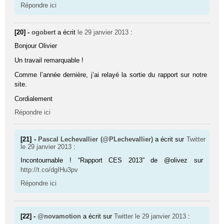
Répondre ici
[20] -
ogobert
a écrit
le 29 janvier 2013
:
Bonjour Olivier
Un travail remarquable !
Comme l’année dernière, j’ai relayé la sortie du rapport sur notre
site.
Cordialement
Répondre ici
[21] -
Pascal Lechevallier (@PLechevallier)
a écrit sur
Twitter
le 29 janvier 2013
:
Incontournable ! “Rapport CES 2013” de @olivez sur
http://t.co/dgIHu3pv
Répondre ici
[22] -
@novamotion
a écrit sur
Twitter
le 29 janvier 2013
: