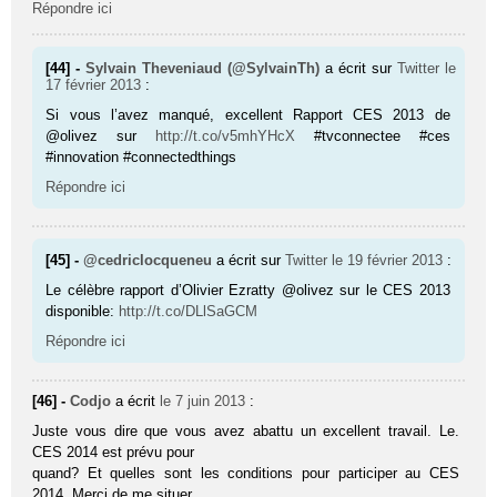
Répondre ici
[44] -
Sylvain Theveniaud (@SylvainTh)
a écrit sur
Twitter
le
17 février 2013
:
Si vous l’avez manqué, excellent Rapport CES 2013 de
@olivez sur
http://t.co/v5mhYHcX
#tvconnectee #ces
#innovation #connectedthings
Répondre ici
[45] -
@cedriclocqueneu
a écrit sur
Twitter
le 19 février 2013
:
Le célèbre rapport d’Olivier Ezratty @olivez sur le CES 2013
disponible:
http://t.co/DLlSaGCM
Répondre ici
[46] -
Codjo
a écrit
le 7 juin 2013
:
Juste vous dire que vous avez abattu un excellent travail. Le.
CES 2014 est prévu pour
quand? Et quelles sont les conditions pour participer au CES
2014. Merci de me situer.