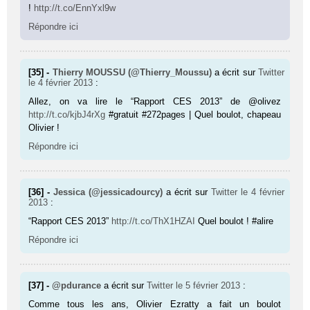
!
http://t.co/EnnYxl9w
Répondre ici
[35] -
Thierry MOUSSU (@Thierry_Moussu)
a écrit sur
Twitter
le 4 février 2013
:
Allez, on va lire le “Rapport CES 2013” de @olivez
http://t.co/kjbJ4rXg
#gratuit #272pages | Quel boulot, chapeau
Olivier !
Répondre ici
[36] -
Jessica (@jessicadourcy)
a écrit sur
Twitter
le 4 février
2013
:
“Rapport CES 2013”
http://t.co/ThX1HZAI
Quel boulot ! #alire
Répondre ici
[37] -
@pdurance
a écrit sur
Twitter
le 5 février 2013
:
Comme tous les ans, Olivier Ezratty a fait un boulot