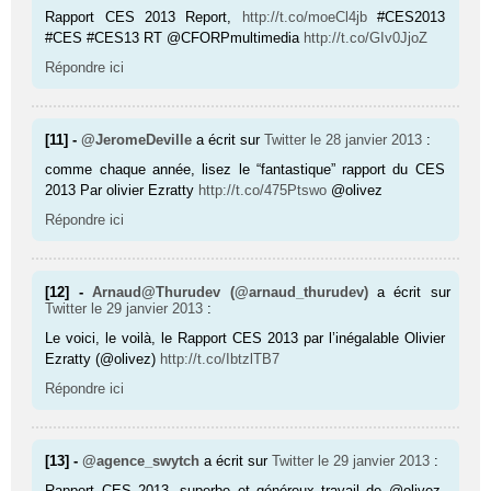
Rapport CES 2013 Report,
http://t.co/moeCl4jb
#CES2013
#CES #CES13 RT @CFORPmultimedia
http://t.co/GIv0JjoZ
Répondre ici
[11] -
@JeromeDeville
a écrit sur
Twitter
le 28 janvier 2013
:
comme chaque année, lisez le “fantastique” rapport du CES
2013 Par olivier Ezratty
http://t.co/475Ptswo
@olivez
Répondre ici
[12] -
Arnaud@Thurudev (@arnaud_thurudev)
a écrit sur
Twitter
le 29 janvier 2013
:
Le voici, le voilà, le Rapport CES 2013 par l’inégalable Olivier
Ezratty (@olivez)
http://t.co/IbtzlTB7
Répondre ici
[13] -
@agence_swytch
a écrit sur
Twitter
le 29 janvier 2013
:
Rapport CES 2013, superbe et généreux travail de @olivez.