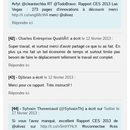
#vfyt @cleantechba RT @TodoBravo: Rapport CES 2013 Las
Vegas : 273 pages d’innovations à découvrir merci
http://t.co/wngWlcW4
merci @olivez
Répondre ici
[42] -
Charles Entreprise QualitÃ©
a écrit
le 12 février 2013
:
Super travail, et surtout merci d’avoir partagé ce que tu as fait. En
plus ça me fait un bel économie de temps et surtout limite pas
besoin de faire le déplacement tellement le travail est complet.
Répondre ici
[43] -
Djibran
a écrit
le 12 février 2013
:
Merci pour ce rapport. Très instructif !
Répondre ici
[44] -
Sylvain Theveniaud (@SylvainTh)
a écrit sur
Twitter
le
17 février 2013
:
Si vous l’avez manqué, excellent Rapport CES 2013 de
@olivez sur
http://t.co/v5mhYHcX
#tvconnectee #ces