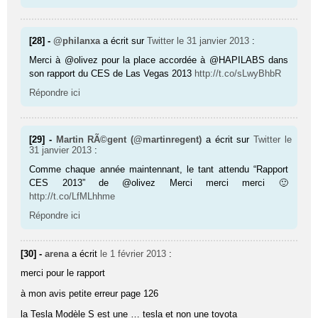
[28] -
@philanxa
a écrit sur
Twitter
le 31 janvier 2013
:
Merci à @olivez pour la place accordée à @HAPILABS dans
son rap­port du CES de Las Vegas 2013
http://t.co/sLwyBhbR
Répondre ici
[29] -
Martin RÃ©gent (@martinregent)
a écrit sur
Twitter
le
31 janvier 2013
:
Comme chaque année maintennant, le tant attendu “Rapport
CES 2013” de @olivez Merci merci merci 🙂
http://t.co/LfMLhhme
Répondre ici
[30] -
arena
a écrit
le 1 février 2013
:
merci pour le rapport
à mon avis petite erreur page 126
la Tesla Modèle S est une … tesla et non une toyota