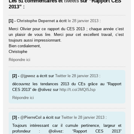
Les 51 commentaires et
tweets
sur “Rapport CES
2013” :
[1] -
Christophe Depernet
a écrit
le 28 janvier 2013
:
Merci Olivier pour ce rapport du CES 2013 ; chaque année c’est
un plaisir de vous lire. Merci pour cet excellent travail, c’est
toujours aussi impressionnant.
Bien cordialement,
Christophe
Répondre ici
[2] -
@jpwoz
a écrit sur
Twitter
le 28 janvier 2013
:
découvrez les tendances 2013 du CEs grâce au “Rapport
CES 2013” de @olivez sur
http://t.co/JMQI5Jsp
Répondre ici
[3] -
@PierreCol
a écrit sur
Twitter
le 28 janvier 2013
:
Toujours intéressant car il cumule pertinence, largeur et
profondeur : @olivez: “Rapport CES 2013”