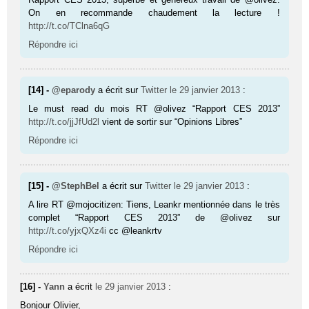
On en recommande chaudement la lecture !
http://t.co/TClna6qG
Répondre ici
[14] -
@eparody
a écrit sur
Twitter
le 29 janvier 2013
:
Le must read du mois RT @olivez “Rapport CES 2013”
http://t.co/jjJfUd2l
vient de sortir sur “Opinions Libres”
Répondre ici
[15] -
@StephBel
a écrit sur
Twitter
le 29 janvier 2013
:
A lire RT @mojocitizen: Tiens, Leankr mentionnée dans le très
complet “Rapport CES 2013” de @olivez sur
http://t.co/yjxQXz4i
cc @leankrtv
Répondre ici
[16] -
Yann
a écrit
le 29 janvier 2013
:
Bonjour Olivier,