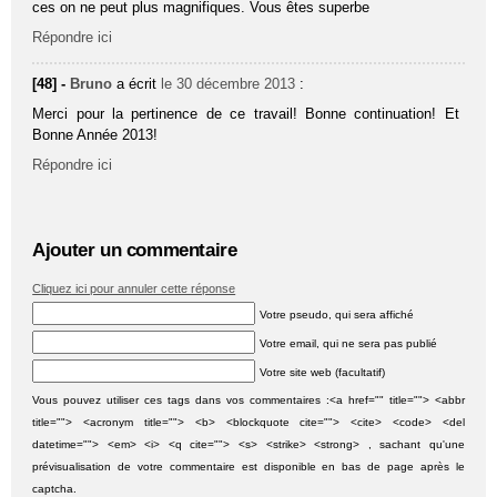
ces on ne peut plus magnifiques. Vous êtes superbe
Répondre ici
[48] -
Bruno
a écrit
le 30 décembre 2013
:
Merci pour la pertinence de ce travail! Bonne continuation! Et
Bonne Année 2013!
Répondre ici
Ajouter un commentaire
Cliquez ici pour annuler cette réponse
Votre pseudo, qui sera affiché
Votre email, qui ne sera pas publié
Votre site web (facultatif)
Vous pouvez utiliser ces tags dans vos commentaires :<a href="" title=""> <abbr
title=""> <acronym title=""> <b> <blockquote cite=""> <cite> <code> <del
datetime=""> <em> <i> <q cite=""> <s> <strike> <strong> , sachant qu'une
prévisualisation de votre commentaire est disponible en bas de page après le
captcha.