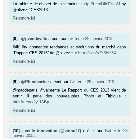
La tablette de chevet de la semaine :
http://t.co/DfkTYagM
by
@olivez #CES2013
Répondre ici
[8] -
@pvendeville
a écrit sur
Twitter
le 28 janvier 2013
:
#4K #tv_connectée tendances et évolutions du marché dans
“Rapport CES 2013” de @olivez sur
http://t.co/VfY5HY3X
Répondre ici
[9] -
@Phinebacker
a écrit sur
Twitter
le 28 janvier 2013
:
@maodeparis @valmente Le Rapport du CES 2013 vient de
sortir. Il parle des nouveautées Photo et Fitbidule :
http://t.co/x2y1IABp
Répondre ici
[10] -
veille innovation (@vinno47)
a écrit sur
Twitter
le 28
janvier 2013
: