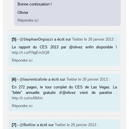
Bonne continuation !
Olivier
Répondre ici
[5] -
@StephanOrgiazzi
a écrit sur
Twitter
le 28 janvier 2013
:
Le rapport du CES 2013 par @olivez enfin disponible !
http://t.co/FNgEmSQ8
Répondre ici
[6] -
@laurentcalixte
a écrit sur
Twitter
le 28 janvier 2013
:
En 272 pages, le tour complet du CES de Las Vegas. La
“bible” annuelle gratuite d’@olivez vient de paraître :
http://t.co/nvf8iAin
Répondre ici
[7] -
@fbellier
a écrit sur
Twitter
le 28 janvier 2013
: