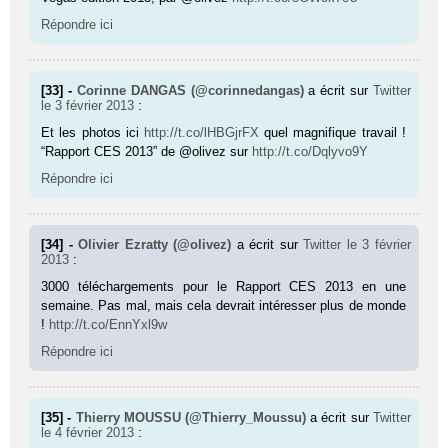
Répondre ici
[33] -
Corinne DANGAS (@corinnedangas)
a écrit sur
Twitter
le 3 février 2013
:
Et les photos ici
http://t.co/lHBGjrFX
quel magnifique travail !
“Rapport CES 2013” de @olivez sur
http://t.co/Dqlyvo9Y
Répondre ici
[34] -
Olivier Ezratty (@olivez)
a écrit sur
Twitter
le 3 février
2013
:
3000 téléchargements pour le Rapport CES 2013 en une
semaine. Pas mal, mais cela devrait intéresser plus de monde
!
http://t.co/EnnYxl9w
Répondre ici
[35] -
Thierry MOUSSU (@Thierry_Moussu)
a écrit sur
Twitter
le 4 février 2013
: