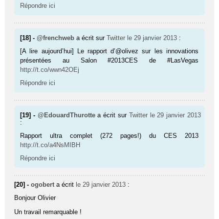
Répondre ici
[18] -
@frenchweb
a écrit sur
Twitter
le 29 janvier 2013
:
[A lire aujourd’hui] Le rapport d’@olivez sur les innovations
présentées au Salon #2013CES de #LasVegas
http://t.co/wwn42OEj
Répondre ici
[19] -
@EdouardThurotte
a écrit sur
Twitter
le 29 janvier 2013
:
Rapport ultra complet (272 pages!) du CES 2013
http://t.co/a4NsMIBH
Répondre ici
[20] -
ogobert
a écrit
le 29 janvier 2013
:
Bonjour Olivier
Un travail remarquable !