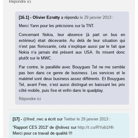
Répondre ici
[16.1] - Olivier Ezratty
a répondu
le 29 janvier 2013
:
Merci Yann pour les précisions sur la TNT.
Concernant Nokia, leur absence (à part un bus en
extérieur) était décevante. Au delà de leur situation qui
n’est pas florissante, cela s’explique aussi par le fait que
Nokia n’a jamais été présent aux USA. Ils misent donc
plutôt sur le MWC.
Par contre, le parallèle avec Bouygues Tel ne me semble
pas bon dans ce genre de business. Les services et le
matériel sont deux business assez différents. Et Bouygues
Tel, avant Free, s’est aussi distingué en baissant les prix
côté mobile, puis fixe et enfin dans le quadplay.
Répondre ici
[17] -
@fred_rwc
a écrit sur
Twitter
le 29 janvier 2013
:
“Rapport CES 2013” de @olivez sur
http://t.co/RYoib1Hh
Merci pour ce travail de qualité !!!