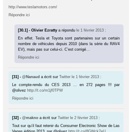
http://www.teslamotors.com/
Répondre ici
[30.1] - Olivier Ezratty
a répondu
le 1 février 2013
:
En effet. Tesla et Toyota sont partenaires sur un certain
nombre de véhicules depuis 2010 (dans la série du RAV4
EV), mais pas sur celui-ci. C’est corrigé…
Répondre ici
[31] -
@Nanaud
a écrit sur
Twitter
le 1 février 2013
:
Le compte-rendu du CES 2013 … en 272 pages !!! par
@olivez
http://t.co/m1jf0TPW
Répondre ici
[32] -
@makno
a écrit sur
Twitter
le 2 février 2013
:
Tout sur qu’il faut retenir du Consumer Electronic Show de Las
Vegas édition 2013, par @olivez
http://t.co/8GWck7eU