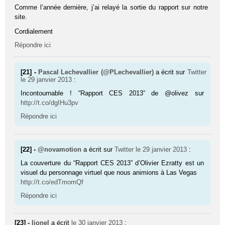
Comme l’année dernière, j’ai relayé la sortie du rapport sur notre
site.
Cordialement
Répondre ici
[21] -
Pascal Lechevallier (@PLechevallier)
a écrit sur
Twitter
le 29 janvier 2013
:
Incontournable ! “Rapport CES 2013” de @olivez sur
http://t.co/dgIHu3pv
Répondre ici
[22] -
@novamotion
a écrit sur
Twitter
le 29 janvier 2013
:
La couverture du “Rapport CES 2013” d’Olivier Ezratty est un
visuel du personnage virtuel que nous animions à Las Vegas
http://t.co/edTmomQf
Répondre ici
[23] -
lionel
a écrit
le 30 janvier 2013
: