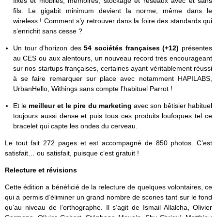
fixes et mobiles, mémoires, stockage et réseaux avec et sans
fils. Le gigabit minimum devient la norme, même dans le
wireless ! Comment s’y retrouver dans la foire des standards qui
s’enrichit sans cesse ?
Un tour d’horizon des
54 sociétés françaises (+12)
présentes
au CES ou aux alentours, un nouveau record très encourageant
sur nos startups françaises, certaines ayant véritablement réussi
à se faire remarquer sur place avec notamment HAPILABS,
UrbanHello, Withings sans compte l’habituel Parrot !
Et le
meilleur et le pire du marketing
avec son bêtisier habituel
toujours aussi dense et puis tous ces produits loufoques tel ce
bracelet qui capte les ondes du cerveau.
Le tout fait 272 pages et est accompagné de 850 photos. C’est
satisfait… ou satisfait, puisque c’est gratuit !
Relecture et révisions
Cette édition a bénéficié de la relecture de quelques volontaires, ce
qui a permis d’éliminer un grand nombre de scories tant sur le fond
qu’au niveau de l’orthographe. Il s’agit de Ismail Allalcha, Olivier