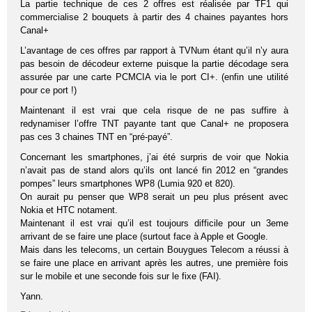
La partie technique de ces 2 offres est réalisée par TF1 qui
commercialise 2 bouquets à partir des 4 chaines payantes hors
Canal+
L’avantage de ces offres par rapport à TVNum étant qu’il n’y aura
pas besoin de décodeur externe puisque la partie décodage sera
assurée par une carte PCMCIA via le port CI+. (enfin une utilité
pour ce port !)
Maintenant il est vrai que cela risque de ne pas suffire à
redynamiser l’offre TNT payante tant que Canal+ ne proposera
pas ces 3 chaines TNT en “pré-payé”.
Concernant les smartphones, j’ai été surpris de voir que Nokia
n’avait pas de stand alors qu’ils ont lancé fin 2012 en “grandes
pompes” leurs smartphones WP8 (Lumia 920 et 820).
On aurait pu penser que WP8 serait un peu plus présent avec
Nokia et HTC notament.
Maintenant il est vrai qu’il est toujours difficile pour un 3eme
arrivant de se faire une place (surtout face à Apple et Google.
Mais dans les telecoms, un certain Bouygues Telecom a réussi à
se faire une place en arrivant après les autres, une première fois
sur le mobile et une seconde fois sur le fixe (FAI).
Yann.