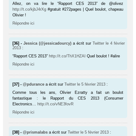
Allez, on va lire le “Rapport CES 2013” de @olivez
http://t.co/kjbJ4rXg
#gratuit #272pages | Quel boulot, chapeau
Olivier !
Répondre ici
[36] -
Jessica (@jessicadourcy)
a écrit sur
Twitter
le 4 février
2013
:
“Rapport CES 2013”
http://t.co/ThX1HZAI
Quel boulot ! #alire
Répondre ici
[37] -
@pdurance
a écrit sur
Twitter
le 5 février 2013
:
Comme tous les ans, Olivier Ezratty a fait un boulot
fantastique : le Rap­port du CES 2013 (Consumer
Electronics…
http://t.co/vNE3fovR
Répondre ici
[38] -
@prismalabs
a écrit sur
Twitter
le 5 février 2013
: