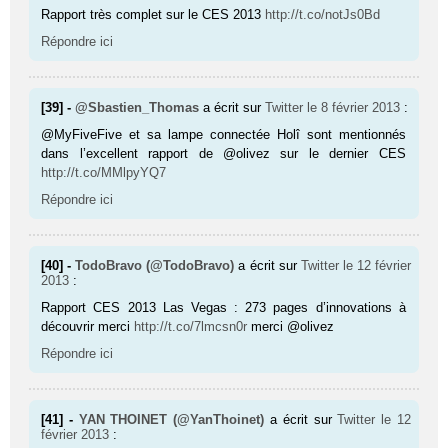
Rapport très complet sur le CES 2013
http://t.co/notJs0Bd
Répondre ici
[39] -
@Sbastien_Thomas
a écrit sur
Twitter
le 8 février 2013
:
@MyFiveFive et sa lampe connectée Holî sont mentionnés
dans l’excellent rapport de @olivez sur le dernier CES
http://t.co/MMlpyYQ7
Répondre ici
[40] -
TodoBravo (@TodoBravo)
a écrit sur
Twitter
le 12 février
2013
:
Rapport CES 2013 Las Vegas : 273 pages d’innovations à
découvrir merci
http://t.co/7lmcsn0r
merci @olivez
Répondre ici
[41] -
YAN THOINET (@YanThoinet)
a écrit sur
Twitter
le 12
février 2013
: