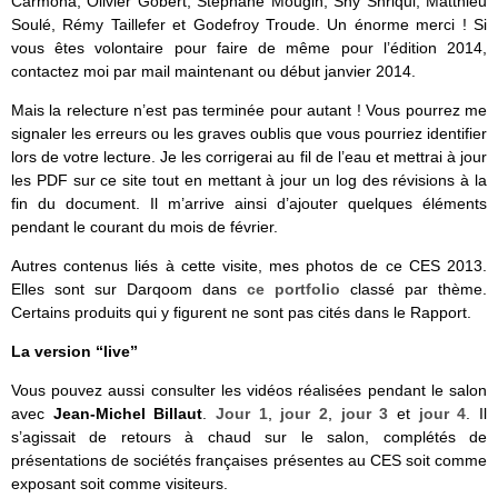
Carmona, Olivier Gobert, Stéphane Mougin, Shy Shriqui, Matthieu
Soulé, Rémy Taillefer et Godefroy Troude. Un énorme merci ! Si
vous êtes volontaire pour faire de même pour l’édition 2014,
contactez moi par mail maintenant ou début janvier 2014.
Mais la relecture n’est pas terminée pour autant ! Vous pourrez me
signaler les erreurs ou les graves oublis que vous pourriez identifier
lors de votre lecture. Je les corrigerai au fil de l’eau et mettrai à jour
les PDF sur ce site tout en mettant à jour un log des révisions à la
fin du document. Il m’arrive ainsi d’ajouter quelques éléments
pendant le courant du mois de février.
Autres contenus liés à cette visite, mes photos de ce CES 2013.
Elles sont sur Darqoom dans
ce portfolio
classé par thème.
Certains produits qui y figurent ne sont pas cités dans le Rapport.
La version “live”
Vous pouvez aussi consulter les vidéos réalisées pendant le salon
avec
Jean-Michel Billaut
.
Jour 1
,
jour 2
,
jour 3
et
jour 4
. Il
s’agissait de retours à chaud sur le salon, complétés de
présentations de sociétés françaises présentes au CES soit comme
exposant soit comme visiteurs.