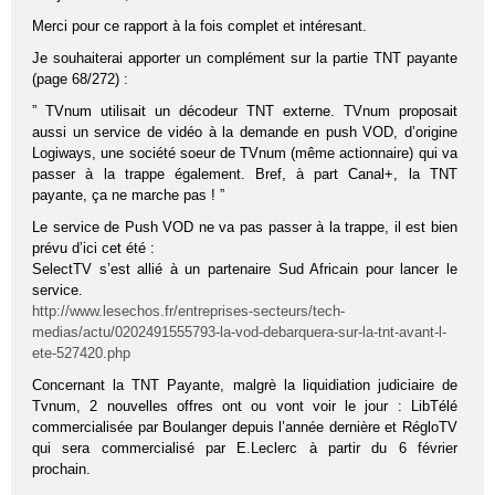
Merci pour ce rapport à la fois complet et intéresant.
Je souhaiterai apporter un complément sur la partie TNT payante
(page 68/272) :
” TVnum utilisait un décodeur TNT externe. TVnum proposait
aussi un service de vidéo à la demande en push VOD, d’origine
Logiways, une société soeur de TVnum (même actionnaire) qui va
passer à la trappe également. Bref, à part Canal+, la TNT
payante, ça ne marche pas ! ”
Le service de Push VOD ne va pas passer à la trappe, il est bien
prévu d’ici cet été :
SelectTV s’est allié à un partenaire Sud Africain pour lancer le
service.
http://www.lesechos.fr/entreprises-secteurs/tech-
medias/actu/0202491555793-la-vod-debarquera-sur-la-tnt-avant-l-
ete-527420.php
Concernant la TNT Payante, malgrè la liquidiation judiciaire de
Tvnum, 2 nouvelles offres ont ou vont voir le jour : LibTélé
commercialisée par Boulanger depuis l’année dernière et RégloTV
qui sera commercialisé par E.Leclerc à partir du 6 février
prochain.