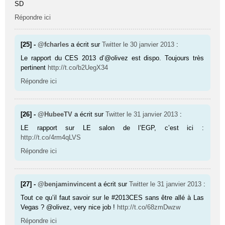
SD
Répondre ici
[25] -
@fcharles
a écrit sur
Twitter
le 30 janvier 2013
:
Le rapport du CES 2013 d’@olivez est dispo. Toujours très
pertinent
http://t.co/b2UegX34
Répondre ici
[26] -
@HubeeTV
a écrit sur
Twitter
le 31 janvier 2013
:
LE rapport sur LE salon de l’EGP, c’est ici :
http://t.co/4rm4qLVS
Répondre ici
[27] -
@benjaminvincent
a écrit sur
Twitter
le 31 janvier 2013
:
Tout ce qu’il faut savoir sur le #2013CES sans être allé à Las
Vegas ? @olivez, very nice job !
http://t.co/68zmDwzw
Répondre ici