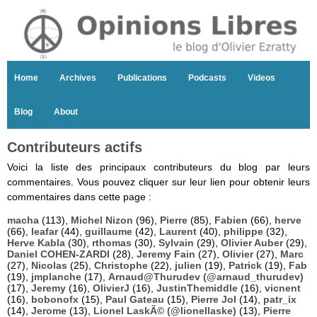
Home
Archives
Publications
Podcasts
Videos
Blog
About
Contributeurs actifs
Voici la liste des principaux contributeurs du blog par leurs
commentaires. Vous pouvez cliquer sur leur lien pour obtenir leurs
commentaires dans cette page :
macha
(113),
Michel Nizon
(96),
Pierre
(85),
Fabien
(66),
herve
(66),
leafar
(44),
guillaume
(42),
Laurent
(40),
philippe
(32),
Herve Kabla
(30),
rthomas
(30),
Sylvain
(29),
Olivier Auber
(29),
Daniel COHEN-ZARDI
(28),
Jeremy Fain
(27),
Olivier
(27),
Marc
(27),
Nicolas
(25),
Christophe
(22),
julien
(19),
Patrick
(19),
Fab
(19),
jmplanche
(17),
Arnaud@Thurudev (@arnaud_thurudev)
(17),
Jeremy
(16),
OlivierJ
(16),
JustinThemiddle
(16),
vicnent
(16),
bobonofx
(15),
Paul Gateau
(15),
Pierre Jol
(14),
patr_ix
(14),
Jerome
(13),
Lionel LaskÃ© (@lionellaske)
(13),
Pierre