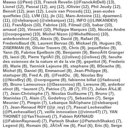
Mawas (@Pem)
(13),
Franck Revelin (@FranckAtDell)
(13),
Lionel
(12),
Pascal
(12),
anj
(12),
/Olivier
(12),
Phil Jeudy
(12),
Benoit
(12),
jean
(12),
Louis van Proosdij
(11),
jean-eudes
queffelec
(11),
LVM
(11),
jlc
(11),
Marc-Antoine
(11),
dparmen1
(11),
(@slebarque) (@slebarque)
(11),
INFO (@LINKANDEV)
(11),
FranÃ§ois
(10),
Fabrice
(10),
Filmail
(10),
babar
(10),
arnaud
(10),
Vincent
(10),
Philippe Marques
(10),
Nicolas Andre
(@corpogame)
(10),
Michel Nizon (@MichelNizon)
(10),
arderborelnot
(10),
Alexis
(9),
David
(9),
Rafael
(9),
FredericBaud
(9),
Laurent Bervas
(9),
Mickael
(9),
Hugues
(9),
ZISERMAN
(9),
Olivier Travers
(9),
Chris
(9),
jequeffelec
(9),
Yann
(9),
Fabrice Epelboin
(9),
Benjamin
(9),
BenoÃ®t Granger
(9),
laozi
(9),
Pierre YgriÃ©
(9),
(@olivez) (@olivez)
(9),
faculte
des sciences de la nature et de la vie
(9),
gepettot
(9),
Frederic
(8),
Marie
(8),
Yannick Lejeune
(8),
stephane
(8),
BScache
(8),
Michel
(8),
Daniel
(8),
Emmanuel
(8),
Jean-Philippe
(8),
startuper
(8),
Fred A.
(8),
@FredOu_
(8),
Nicolas Bry
(@NicoBry)
(8),
@corpogame
(8),
fabienne billat (@fadouce)
(8),
Bruno Lamouroux (@Dassoniou)
(8),
Lereune
(8),
arderbor
elnot
(8),
~laurent
(7),
Patrice
(7),
JB
(7),
ITI
(7),
Julien Ã‰LIE
(7),
Jean-Christophe
(7),
Nicolas Guillaume
(7),
Bruno
(7),
Stanislas
(7),
Alain
(7),
Godefroy
(7),
Sebastien
(7),
Serge
Meunier
(7),
Pimpin
(7),
Lebarque StÃ©phane (@slebarque)
(7),
Jean-Renaud ROY (@jr_roy)
(7),
Pascal Lechevallier
(@PLechevallier)
(7),
veille innovation (@vinno47)
(7),
YAN
THOINET (@YanThoinet)
(7),
Fabien RAYNAUD
(@FabienRaynaud)
(7),
Partech Shaker (@PartechShaker)
(7),
Legend
(6),
Romain
(6),
JÃ©rÃ´me
(6),
Paul
(6),
Eric
(6),
Serge