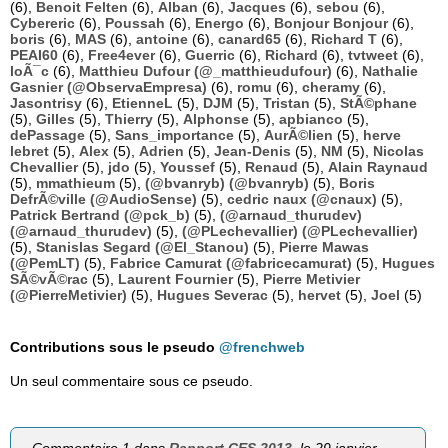
(6),
Benoit Felten
(6),
Alban
(6),
Jacques
(6),
sebou
(6),
Cybereric
(6),
Poussah
(6),
Energo
(6),
Bonjour Bonjour
(6),
boris
(6),
MAS
(6),
antoine
(6),
canard65
(6),
Richard T
(6),
PEAI60
(6),
Free4ever
(6),
Guerric
(6),
Richard
(6),
tvtweet
(6),
loÃ¯c
(6),
Matthieu Dufour (@_matthieudufour)
(6),
Nathalie
Gasnier (@ObservaEmpresa)
(6),
romu
(6),
cheramy
(6),
Jasontrisy
(6),
EtienneL
(5),
DJM
(5),
Tristan
(5),
StÃ©phane
(5),
Gilles
(5),
Thierry
(5),
Alphonse
(5),
apbianco
(5),
dePassage
(5),
Sans_importance
(5),
AurÃ©lien
(5),
herve
lebret
(5),
Alex
(5),
Adrien
(5),
Jean-Denis
(5),
NM
(5),
Nicolas
Chevallier
(5),
jdo
(5),
Youssef
(5),
Renaud
(5),
Alain Raynaud
(5),
mmathieum
(5),
(@bvanryb) (@bvanryb)
(5),
Boris
DefrÃ©ville (@AudioSense)
(5),
cedric naux (@cnaux)
(5),
Patrick Bertrand (@pck_b)
(5),
(@arnaud_thurudev)
(@arnaud_thurudev)
(5),
(@PLechevallier) (@PLechevallier)
(5),
Stanislas Segard (@El_Stanou)
(5),
Pierre Mawas
(@PemLT)
(5),
Fabrice Camurat (@fabricecamurat)
(5),
Hugues
SÃ©vÃ©rac
(5),
Laurent Fournier
(5),
Pierre Metivier
(@PierreMetivier)
(5),
Hugues Severac
(5),
hervet
(5),
Joel
(5)
Contributions sous le pseudo
@frenchweb
Un seul commentaire sous ce pseudo.