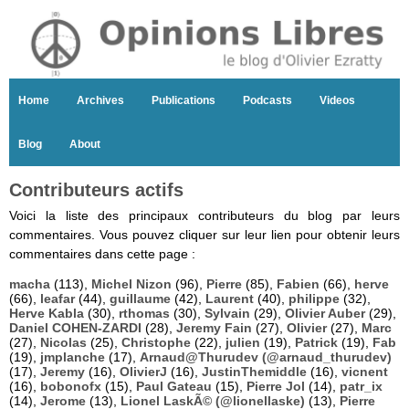
Home
Archives
Publications
Podcasts
Videos
Blog
About
Contributeurs actifs
Voici la liste des principaux contributeurs du blog par leurs
commentaires. Vous pouvez cliquer sur leur lien pour obtenir leurs
commentaires dans cette page :
macha
(113),
Michel Nizon
(96),
Pierre
(85),
Fabien
(66),
herve
(66),
leafar
(44),
guillaume
(42),
Laurent
(40),
philippe
(32),
Herve Kabla
(30),
rthomas
(30),
Sylvain
(29),
Olivier Auber
(29),
Daniel COHEN-ZARDI
(28),
Jeremy Fain
(27),
Olivier
(27),
Marc
(27),
Nicolas
(25),
Christophe
(22),
julien
(19),
Patrick
(19),
Fab
(19),
jmplanche
(17),
Arnaud@Thurudev (@arnaud_thurudev)
(17),
Jeremy
(16),
OlivierJ
(16),
JustinThemiddle
(16),
vicnent
(16),
bobonofx
(15),
Paul Gateau
(15),
Pierre Jol
(14),
patr_ix
(14),
Jerome
(13),
Lionel LaskÃ© (@lionellaske)
(13),
Pierre