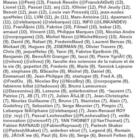
Mawas (@Pem)
(13),
Franck Revelin (@FranckAtDell)
(13),
Lionel
(12),
Pascal
(12),
anj
(12),
/Olivier
(12),
Phil Jeudy
(12),
Benoit
(12),
jean
(12),
Louis van Proosdij
(11),
jean-eudes
queffelec
(11),
LVM
(11),
jlc
(11),
Marc-Antoine
(11),
dparmen1
(11),
(@slebarque) (@slebarque)
(11),
INFO (@LINKANDEV)
(11),
FranÃ§ois
(10),
Fabrice
(10),
Filmail
(10),
babar
(10),
arnaud
(10),
Vincent
(10),
Philippe Marques
(10),
Nicolas Andre
(@corpogame)
(10),
Michel Nizon (@MichelNizon)
(10),
Alexis
(9),
David
(9),
Rafael
(9),
FredericBaud
(9),
Laurent Bervas
(9),
Mickael
(9),
Hugues
(9),
ZISERMAN
(9),
Olivier Travers
(9),
Chris
(9),
jequeffelec
(9),
Yann
(9),
Fabrice Epelboin
(9),
Benjamin
(9),
BenoÃ®t Granger
(9),
laozi
(9),
Pierre YgriÃ©
(9),
(@olivez) (@olivez)
(9),
faculte des sciences de la nature et de
la vie
(9),
gepettot
(9),
Frederic
(8),
Marie
(8),
Yannick Lejeune
(8),
stephane
(8),
BScache
(8),
Michel
(8),
Daniel
(8),
Emmanuel
(8),
Jean-Philippe
(8),
startuper
(8),
Fred A.
(8),
@FredOu_
(8),
Nicolas Bry (@NicoBry)
(8),
@corpogame
(8),
fabienne billat (@fadouce)
(8),
Bruno Lamouroux
(@Dassoniou)
(8),
Lereune
(8),
arderborelnot
(8),
~laurent
(7),
Patrice
(7),
JB
(7),
ITI
(7),
Julien Ã‰LIE
(7),
Jean-Christophe
(7),
Nicolas Guillaume
(7),
Bruno
(7),
Stanislas
(7),
Alain
(7),
Godefroy
(7),
Sebastien
(7),
Serge Meunier
(7),
Pimpin
(7),
Lebarque StÃ©phane (@slebarque)
(7),
Jean-Renaud ROY
(@jr_roy)
(7),
Pascal Lechevallier (@PLechevallier)
(7),
veille
innovation (@vinno47)
(7),
YAN THOINET (@YanThoinet)
(7),
Fabien RAYNAUD (@FabienRaynaud)
(7),
Partech Shaker
(@PartechShaker)
(7),
arderbor elnot
(7),
Legend
(6),
Romain
(6),
JÃ©rÃ´me
(6),
Paul
(6),
Eric
(6),
Serge
(6),
Benoit Felten
(6),