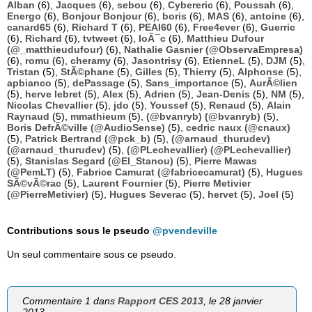
Alban
(6),
Jacques
(6),
sebou
(6),
Cybereric
(6),
Poussah
(6),
Energo
(6),
Bonjour Bonjour
(6),
boris
(6),
MAS
(6),
antoine
(6),
canard65
(6),
Richard T
(6),
PEAI60
(6),
Free4ever
(6),
Guerric
(6),
Richard
(6),
tvtweet
(6),
loÃ¯c
(6),
Matthieu Dufour
(@_matthieudufour)
(6),
Nathalie Gasnier (@ObservaEmpresa)
(6),
romu
(6),
cheramy
(6),
Jasontrisy
(6),
EtienneL
(5),
DJM
(5),
Tristan
(5),
StÃ©phane
(5),
Gilles
(5),
Thierry
(5),
Alphonse
(5),
apbianco
(5),
dePassage
(5),
Sans_importance
(5),
AurÃ©lien
(5),
herve lebret
(5),
Alex
(5),
Adrien
(5),
Jean-Denis
(5),
NM
(5),
Nicolas Chevallier
(5),
jdo
(5),
Youssef
(5),
Renaud
(5),
Alain
Raynaud
(5),
mmathieum
(5),
(@bvanryb) (@bvanryb)
(5),
Boris DefrÃ©ville (@AudioSense)
(5),
cedric naux (@cnaux)
(5),
Patrick Bertrand (@pck_b)
(5),
(@arnaud_thurudev)
(@arnaud_thurudev)
(5),
(@PLechevallier) (@PLechevallier)
(5),
Stanislas Segard (@El_Stanou)
(5),
Pierre Mawas
(@PemLT)
(5),
Fabrice Camurat (@fabricecamurat)
(5),
Hugues
SÃ©vÃ©rac
(5),
Laurent Fournier
(5),
Pierre Metivier
(@PierreMetivier)
(5),
Hugues Severac
(5),
hervet
(5),
Joel
(5)
Contributions sous le pseudo
@pvendeville
Un seul commentaire sous ce pseudo.
Commentaire 1 dans
Rapport CES 2013
, le 28 janvier