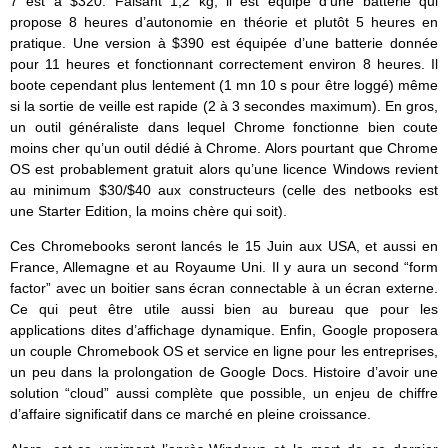
7 est à $320. Faisant 1,2 kg, il est équipé d’une batterie qui
propose 8 heures d’autonomie en théorie et plutôt 5 heures en
pratique. Une version à $390 est équipée d’une batterie donnée
pour 11 heures et fonctionnant correctement environ 8 heures. Il
boote cependant plus lentement (1 mn 10 s pour être loggé) même
si la sortie de veille est rapide (2 à 3 secondes maximum). En gros,
un outil généraliste dans lequel Chrome fonctionne bien coute
moins cher qu’un outil dédié à Chrome. Alors pourtant que Chrome
OS est probablement gratuit alors qu’une licence Windows revient
au minimum $30/$40 aux constructeurs (celle des netbooks est
une Starter Edition, la moins chère qui soit).
Ces Chromebooks seront lancés le 15 Juin aux USA, et aussi en
France, Allemagne et au Royaume Uni. Il y aura un second “form
factor” avec un boitier sans écran connectable à un écran externe.
Ce qui peut être utile aussi bien au bureau que pour les
applications dites d’affichage dynamique. Enfin, Google proposera
un couple Chromebook OS et service en ligne pour les entreprises,
un peu dans la prolongation de Google Docs. Histoire d’avoir une
solution “cloud” aussi complète que possible, un enjeu de chiffre
d’affaire significatif dans ce marché en pleine croissance.