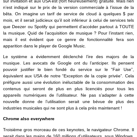
sur invitation et aux USA est (fort heureusement) gratuite. Mais rien
n’est indiqué sur le prix de la version commerciale à l’issue de la
bêta. On imagine un tarif de service de cloud à quelques $ par
mois, et il serait judicieux qu’il soit inférieur à celui de services tels
que Deezer ou Spotify qui permettent d’accéder partout à TOUTE
la musique. Quid de l’acquisition de musique ? Pour l’instant rien,
mais il est évident que ce genre de fonctionnalité fera son
apparition dans le player de Google Music.
Le système a évidemment déclenché l’ire des majors de la
musique. Les avocats de Google ont du l’anticiper. Ils pensent
pouvoir justifier le bien fondé du service sur le “Fair Use”,
équivalent aux USA de notre “Exception de la copie privée”. Cela
préfigure aussi une évolution inéluctable de la consommation des
contenus qui seront de plus en plus licenciés pour tous les
appareils numériques de l’utilisateur. Ne pas s’adapter à cette
nouvelle donne de l’utilisation serait une bévue de plus des
industries musicales qui ne sont plus à cela près maintenant !
Chrome also everywhere
Troisième gros morceau de ces keynotes, le navigateur Chrome. Il
serait dans les mains de 160 millions d’utilisateurs, sous Windows,