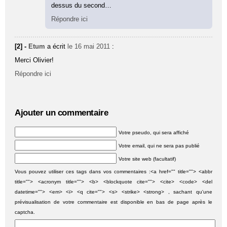
dessus du second…
Répondre ici
[2] -
Etum
a écrit
le 16 mai 2011
:
Merci Olivier!
Répondre ici
Ajouter un commentaire
Votre pseudo, qui sera affiché
Votre email, qui ne sera pas publié
Votre site web (facultatif)
Vous pouvez utiliser ces tags dans vos commentaires :<a href="" title=""> <abbr
title=""> <acronym title=""> <b> <blockquote cite=""> <cite> <code> <del
datetime=""> <em> <i> <q cite=""> <s> <strike> <strong> , sachant qu'une
prévisualisation de votre commentaire est disponible en bas de page après le
captcha.