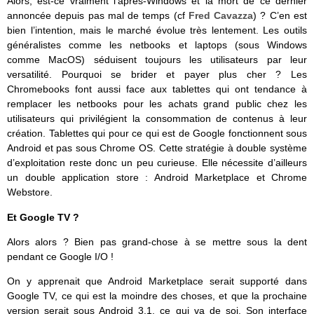
Alors, est-ce vraiment l’après-Windows et la mort de ce dernier
annoncée depuis pas mal de temps (cf
Fred Cavazza
) ? C’en est
bien l’intention, mais le marché évolue très lentement. Les outils
généralistes comme les netbooks et laptops (sous Windows
comme MacOS) séduisent toujours les utilisateurs par leur
versatilité. Pourquoi se brider et payer plus cher ? Les
Chromebooks font aussi face aux tablettes qui ont tendance à
remplacer les netbooks pour les achats grand public chez les
utilisateurs qui privilégient la consommation de contenus à leur
création. Tablettes qui pour ce qui est de Google fonctionnent sous
Android et pas sous Chrome OS. Cette stratégie à double système
d’exploitation reste donc un peu curieuse. Elle nécessite d’ailleurs
un double application store : Android Marketplace et Chrome
Webstore.
Et Google TV ?
Alors alors ? Bien pas grand-chose à se mettre sous la dent
pendant ce Google I/O !
On y apprenait que Android Marketplace serait supporté dans
Google TV, ce qui est la moindre des choses, et que la prochaine
version serait sous Android 3.1, ce qui va de soi. Son interface