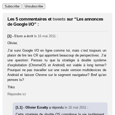
Les 5 commentaires et
tweets
sur “Les annonces
de Google I/O” :
[1] -
Etum
a écrit
le 16 mai 2011
:
Olivier,
J’ai suivi Google I/O en ligne comme toi, mais c’est toujours un
plaisir de lire tes CR qui apportent beaucoup de perspectives. J’ai
une question: Penses tu que la stra­té­gie à double sys­tème
d’exploitation (ChromeOS et Android) est viable à long termer?
Pourquoi ne pas travailler sur une seule version multidevices de
Android et laisser Chrome sur le segment navigateur? Bref qu’en
penses tu?
Thks
Répondre ici
[1.1] - Olivier Ezratty
a répondu
le 16 mai 2011
:
Cette stratégie de double OS complique la vie inutilement