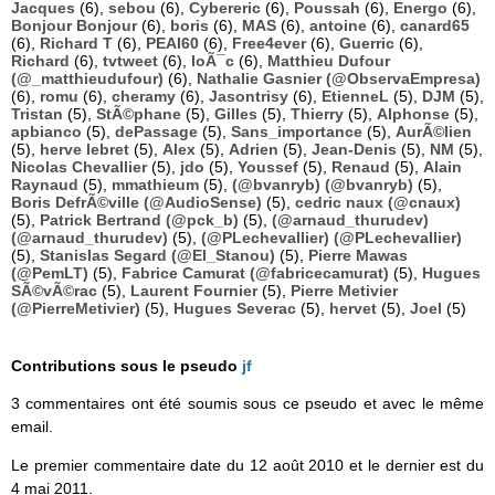
Jacques
(6),
sebou
(6),
Cybereric
(6),
Poussah
(6),
Energo
(6),
Bonjour Bonjour
(6),
boris
(6),
MAS
(6),
antoine
(6),
canard65
(6),
Richard T
(6),
PEAI60
(6),
Free4ever
(6),
Guerric
(6),
Richard
(6),
tvtweet
(6),
loÃ¯c
(6),
Matthieu Dufour
(@_matthieudufour)
(6),
Nathalie Gasnier (@ObservaEmpresa)
(6),
romu
(6),
cheramy
(6),
Jasontrisy
(6),
EtienneL
(5),
DJM
(5),
Tristan
(5),
StÃ©phane
(5),
Gilles
(5),
Thierry
(5),
Alphonse
(5),
apbianco
(5),
dePassage
(5),
Sans_importance
(5),
AurÃ©lien
(5),
herve lebret
(5),
Alex
(5),
Adrien
(5),
Jean-Denis
(5),
NM
(5),
Nicolas Chevallier
(5),
jdo
(5),
Youssef
(5),
Renaud
(5),
Alain
Raynaud
(5),
mmathieum
(5),
(@bvanryb) (@bvanryb)
(5),
Boris DefrÃ©ville (@AudioSense)
(5),
cedric naux (@cnaux)
(5),
Patrick Bertrand (@pck_b)
(5),
(@arnaud_thurudev)
(@arnaud_thurudev)
(5),
(@PLechevallier) (@PLechevallier)
(5),
Stanislas Segard (@El_Stanou)
(5),
Pierre Mawas
(@PemLT)
(5),
Fabrice Camurat (@fabricecamurat)
(5),
Hugues
SÃ©vÃ©rac
(5),
Laurent Fournier
(5),
Pierre Metivier
(@PierreMetivier)
(5),
Hugues Severac
(5),
hervet
(5),
Joel
(5)
Contributions sous le pseudo
jf
3 commentaires ont été soumis sous ce pseudo et avec le même
email.
Le premier commentaire date du 12 août 2010 et le dernier est du
4 mai 2011.