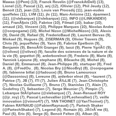
Mawas (@Pem)
(13),
Franck Revelin (@FranckAtDell)
(13),
Lionel
(12),
Pascal
(12),
anj
(12),
/Olivier
(12),
Phil Jeudy
(12),
Benoit
(12),
jean
(12),
Louis van Proosdij
(11),
jean-eudes
queffelec
(11),
LVM
(11),
jlc
(11),
Marc-Antoine
(11),
dparmen1
(11),
(@slebarque) (@slebarque)
(11),
INFO (@LINKANDEV)
(11),
FranÃ§ois
(10),
Fabrice
(10),
Filmail
(10),
babar
(10),
arnaud
(10),
Vincent
(10),
Philippe Marques
(10),
Nicolas Andre
(@corpogame)
(10),
Michel Nizon (@MichelNizon)
(10),
Alexis
(9),
David
(9),
Rafael
(9),
FredericBaud
(9),
Laurent Bervas
(9),
Mickael
(9),
Hugues
(9),
ZISERMAN
(9),
Olivier Travers
(9),
Chris
(9),
jequeffelec
(9),
Yann
(9),
Fabrice Epelboin
(9),
Benjamin
(9),
BenoÃ®t Granger
(9),
laozi
(9),
Pierre YgriÃ©
(9),
(@olivez) (@olivez)
(9),
faculte des sciences de la nature et de
la vie
(9),
gepettot
(9),
arderborelnot
(9),
Frederic
(8),
Marie
(8),
Yannick Lejeune
(8),
stephane
(8),
BScache
(8),
Michel
(8),
Daniel
(8),
Emmanuel
(8),
Jean-Philippe
(8),
startuper
(8),
Fred
A.
(8),
@FredOu_
(8),
Nicolas Bry (@NicoBry)
(8),
@corpogame
(8),
fabienne billat (@fadouce)
(8),
Bruno Lamouroux
(@Dassoniou)
(8),
Lereune
(8),
arderbor elnot
(8),
~laurent
(7),
Patrice
(7),
JB
(7),
ITI
(7),
Julien Ã‰LIE
(7),
Jean-Christophe
(7),
Nicolas Guillaume
(7),
Bruno
(7),
Stanislas
(7),
Alain
(7),
Godefroy
(7),
Sebastien
(7),
Serge Meunier
(7),
Pimpin
(7),
Lebarque StÃ©phane (@slebarque)
(7),
Jean-Renaud ROY
(@jr_roy)
(7),
Pascal Lechevallier (@PLechevallier)
(7),
veille
innovation (@vinno47)
(7),
YAN THOINET (@YanThoinet)
(7),
Fabien RAYNAUD (@FabienRaynaud)
(7),
Partech Shaker
(@PartechShaker)
(7),
Legend
(6),
Romain
(6),
JÃ©rÃ´me
(6),
Paul
(6),
Eric
(6),
Serge
(6),
Benoit Felten
(6),
Alban
(6),