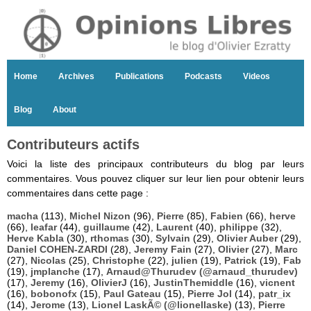
Home
Archives
Publications
Podcasts
Videos
Blog
About
Contributeurs actifs
Voici la liste des principaux contributeurs du blog par leurs
commentaires. Vous pouvez cliquer sur leur lien pour obtenir leurs
commentaires dans cette page :
macha
(113),
Michel Nizon
(96),
Pierre
(85),
Fabien
(66),
herve
(66),
leafar
(44),
guillaume
(42),
Laurent
(40),
philippe
(32),
Herve Kabla
(30),
rthomas
(30),
Sylvain
(29),
Olivier Auber
(29),
Daniel COHEN-ZARDI
(28),
Jeremy Fain
(27),
Olivier
(27),
Marc
(27),
Nicolas
(25),
Christophe
(22),
julien
(19),
Patrick
(19),
Fab
(19),
jmplanche
(17),
Arnaud@Thurudev (@arnaud_thurudev)
(17),
Jeremy
(16),
OlivierJ
(16),
JustinThemiddle
(16),
vicnent
(16),
bobonofx
(15),
Paul Gateau
(15),
Pierre Jol
(14),
patr_ix
(14),
Jerome
(13),
Lionel LaskÃ© (@lionellaske)
(13),
Pierre